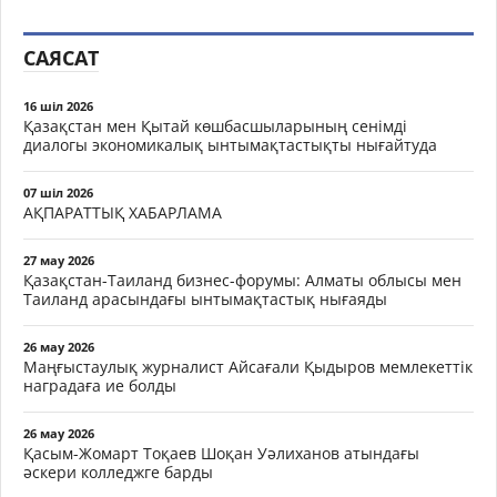
САЯСАТ
16 шіл 2026
Қазақстан мен Қытай көшбасшыларының сенімді
диалогы экономикалық ынтымақтастықты нығайтуда
07 шіл 2026
АҚПАРАТТЫҚ ХАБАРЛАМА
27 мау 2026
Қазақстан-Таиланд бизнес-форумы: Алматы облысы мен
Таиланд арасындағы ынтымақтастық нығаяды
26 мау 2026
Маңғыстаулық журналист Айсағали Қыдыров мемлекеттік
наградаға ие болды
26 мау 2026
Қасым-Жомарт Тоқаев Шоқан Уәлиханов атындағы
әскери колледжге барды