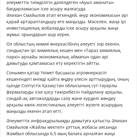
әлеуметтік тиімділігін дәлелдеген «Ауыл аманаты»
бағдарламасын іске асыру жалғасуда.
Әлихан Смайылов атап өткендей, өңір экономикасын әрі
қарай әртараптандыру өте маңызды. Мәселен, жаңа ірі
инвестициялық жобаларды іске асыру арқылы жаңа
жұмыс орындарын ашу керек.
Ол облыстың химия өнеркәсібінің әлеуеті зор екенін,
сондықтан ірі химиялық кешен мен «Тараз химиялық
паркі» арнайы экономикалық аймағын одан әрі
дамытуды қамтамасыз ету керектігін айтты.
Сонымен қатар Үкімет басшысы агроөнеркәсіп
кешеніндегі өнімді қайта өңдеу үлесін арттырудың, оның
ішінде Солтүстік Қазақстан облысының сүт-тауарлы
фермаларды іске қосу тәжірибесін пайдалану арқылы,
сондай-ақ автожолдарды салу және күрделі жөндеу
арқылы көлік-логистикалық әлеуетті жүзеге асырудың
маңызды екенін атап өтті.
Әлеуметтік инфрақұрылымды дамытуға қатысты Әлихан
Смайылов «Жайлы мектеп» ұлттық жобасы аясында
Жамбыл облысында 6,5 мың балаға арналған жаңа