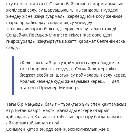
ету екенін атап өтті. Осыған байланысты ирригациялық
желілерді салу, су шаруашылығы нысандарын күрделі
жөндеу және жаңа суармалы жерлерді іске қосу жөнінде
шаралар қабылдау, сондай-ақ су үнемдеу
технологияларын белсенді түрде енгізу талап етіледі.
Сондай-ақ Премьер-Министр Үкімет Жас өркендегі
гидроқұралды жаңғыртуға қажетті қаражат бөлгенін еске
салды.
«Келесі жылы 3 ірі су қоймасын салуға бюджетте
тиісті қаражатты көздедік. Сондай-ақ жергілікті
бюджет есебінен шағын су қоймаларын салу керек.
Аралық кезеңде суды жинауымыз керек», — деп
атап өтті Премьер-Министр.
Тағы бір маңызды бағыт – тұрақты жұмыспен қамтамасыз
ету. Бұған қазіргі нақты жағдайды ескере отырып
қабылданған Халықтың табысын арттыру бағдарламасы
айтарлықтай ықпал етеді.
Сонымен қатар өңірде өзінің экономикалық және