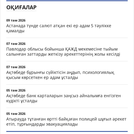
ОҚИҒАЛАР
09 там 2026
Астанада түнде салют атқан екі ер адам 5 тәулікке
қамалды
07 там 2026
Павлодар облысы бойынша ҚАЖД мекемесіне тыйым
салынған заттарды жеткізу әрекеттерінің жолы кесілді
07 там 2026
Ақтөбеде бұрынғы сүйіктісін аңдып, психологиялық
қысым көрсеткен ер адам ұсталды
05 там 2026
Ақтөбеде банк карталарын заңсыз айналымға енгізген
күдікті ұсталды
05 там 2026
Атырауда тұтанған өртті байқаған полицей шұғыл әрекет
етіп, тұрғындарды эвакуациялады