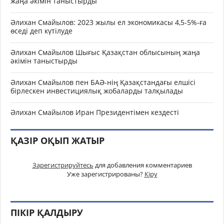
жаңа әкімін таныстырды
Әлихан Смайылов: 2023 жылы ел экономикасы 4,5-5%-ға
өседі деп күтілуде
Әлихан Смайылов Шығыс Қазақстан облысының жаңа
әкімін таныстырды
Әлихан Смайылов пен БАӘ-нің Қазақстандағы елшісі
бірлескен инвестициялық жобаларды талқылады
Әлихан Смайылов Иран Президентімен кездесті
ҚАЗІР ОҚЫП ЖАТЫР
Зарегистрируйтесь
для добавления комментариев
Уже зарегистрированы?
Кіру
ПІКІР ҚАЛДЫРУ