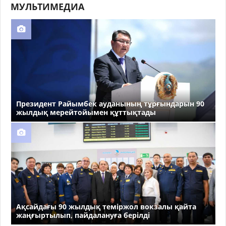
МУЛЬТИМЕДИА
Президент Райымбек ауданының тұрғындарын 90
жылдық мерейтойымен құттықтады
Ақсайдағы 90 жылдық теміржол вокзалы қайта
жаңғыртылып, пайдалануға берілді