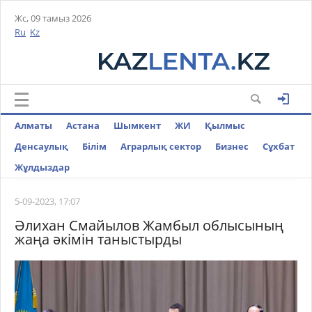
Жс, 09 тамыз 2026
Ru
Kz
Алматы
Астана
Шымкент
ЖИ
Қылмыс
Денсаулық
Білім
Аграрлық сектор
Бизнес
Cұхбат
Жұлдыздар
5-09-2023, 17:07
Әлихан Смайылов Жамбыл облысының
жаңа әкімін таныстырды