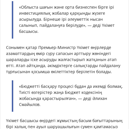
«Облыста шағын және орта бизнеспен бірге ірі
инвестициялық жобалар қарқынды жүзеге
асырылуда. Бірнеше ірі әлеуметтік нысан
салынып, пайдалануға берілуде», — деді Үкімет
басшысы.
Сонымен қатар Премьер-Министр Үкімет өңірлерде
азаматтардың өмір сүру сапасын арттыру жөніндегі
шараларды іске асыруды жалғастырып жатқанын атап
өтті. Атап айтқанда, әкімдіктерге салықтарды пайдалану
тұрғысынан қосымша өкілеттіктер берілетін болады.
«Бюджетті басқару процесі бұдан да икемді болмақ.
Тиісті өзгерістер жаңа Бюджет кодексінің
жобасында қарастырылған», — деді Әлихан
Смайылов.
Үкімет басшысы өңірдегі жұмыстың басым бағыттарының
бірі халық пен ауыл шаруашылығын сумен қамтамасыз