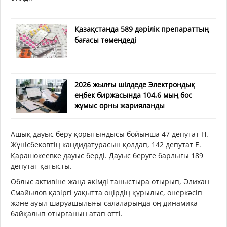
Қазақстанда 589 дәрілік препараттың
бағасы төмендеді
2026 жылғы шілдеде Электрондық
еңбек биржасында 104,6 мың бос
жұмыс орны жарияланды
Ашық дауыс беру қорытындысы бойынша 47 депутат Н.
Жүнісбековтің кандидатурасын қолдап, 142 депутат Е.
Қарашөкеевке дауыс берді. Дауыс беруге барлығы 189
депутат қатысты.
Облыс активіне жаңа әкімді таныстыра отырып, Әлихан
Смайылов қазіргі уақытта өңірдің құрылыс, өнеркәсіп
және ауыл шаруашылығы салаларында оң динамика
байқалып отырғанын атап өтті.