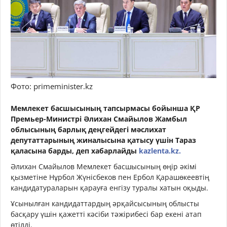
Фото: primeminister.kz
Мемлекет басшысының тапсырмасы бойынша ҚР
Премьер-Министрі Әлихан Смайылов Жамбыл
облысының барлық деңгейдегі мәслихат
депутаттарының жиналысына қатысу үшін Тараз
қаласына барды, деп хабарлайды
kazlenta.kz.
Әлихан Смайылов Мемлекет басшысының өңір әкімі
қызметіне Нұрбол Жүнісбеков пен Ербол Қарашөкеевтің
кандидатураларын қарауға енгізу туралы хатын оқыды.
Ұсынылған кандидаттардың әрқайсысының облысты
басқару үшін қажетті кәсіби тәжірибесі бар екені атап
өтілді.