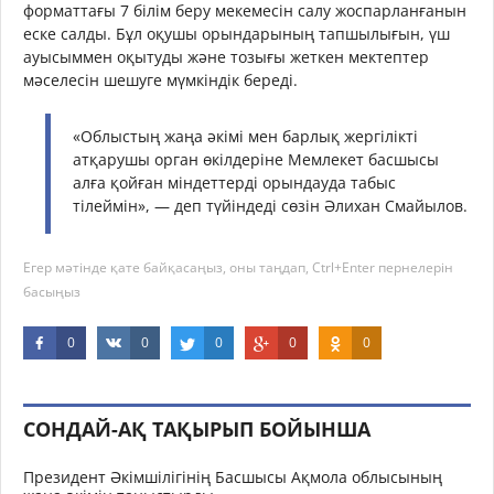
форматтағы 7 білім беру мекемесін салу жоспарланғанын
еске салды. Бұл оқушы орындарының тапшылығын, үш
ауысыммен оқытуды және тозығы жеткен мектептер
мәселесін шешуге мүмкіндік береді.
«Облыстың жаңа әкімі мен барлық жергілікті
атқарушы орган өкілдеріне Мемлекет басшысы
алға қойған міндеттерді орындауда табыс
тілеймін», — деп түйіндеді сөзін Әлихан Смайылов.
Егер мәтінде қате байқасаңыз, оны таңдап, Ctrl+Enter пернелерін
басыңыз
0
0
0
0
0
СОНДАЙ-АҚ ТАҚЫРЫП БОЙЫНША
Президент Әкімшілігінің Басшысы Ақмола облысының