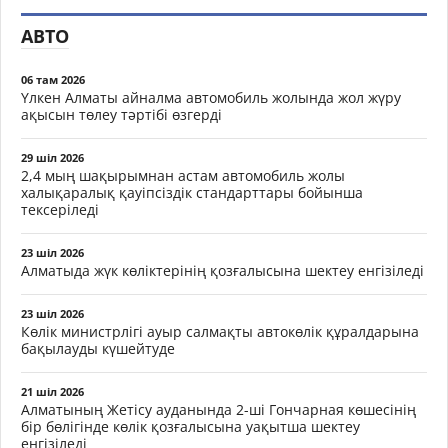
АВТО
06 там 2026
Үлкен Алматы айналма автомобиль жолында жол жүру
ақысын төлеу тәртібі өзгерді
29 шіл 2026
2,4 мың шақырымнан астам автомобиль жолы
халықаралық қауіпсіздік стандарттары бойынша
тексеріледі
23 шіл 2026
Алматыда жүк көліктерінің қозғалысына шектеу енгізіледі
23 шіл 2026
Көлік министрлігі ауыр салмақты автокөлік құралдарына
бақылауды күшейтуде
21 шіл 2026
Алматының Жетісу ауданында 2-ші Гончарная көшесінің
бір бөлігінде көлік қозғалысына уақытша шектеу
енгізіледі