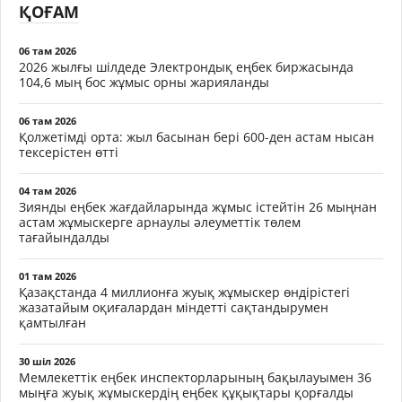
ҚОҒАМ
06 там 2026
2026 жылғы шілдеде Электрондық еңбек биржасында
104,6 мың бос жұмыс орны жарияланды
06 там 2026
Қолжетімді орта: жыл басынан бері 600-ден астам нысан
тексерістен өтті
04 там 2026
Зиянды еңбек жағдайларында жұмыс істейтін 26 мыңнан
астам жұмыскерге арнаулы әлеуметтік төлем
тағайындалды
01 там 2026
Қазақстанда 4 миллионға жуық жұмыскер өндірістегі
жазатайым оқиғалардан міндетті сақтандырумен
қамтылған
30 шіл 2026
Мемлекеттік еңбек инспекторларының бақылауымен 36
мыңға жуық жұмыскердің еңбек құқықтары қорғалды