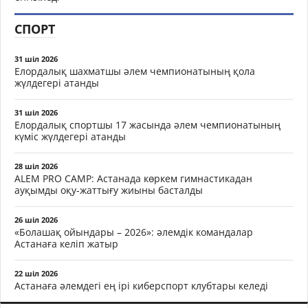
СПОРТ
31 шіл 2026
Елордалық шахматшы әлем чемпионатының қола
жүлдегері атанды
31 шіл 2026
Елордалық спортшы 17 жасында әлем чемпионатының
күміс жүлдегері атанды
28 шіл 2026
ALEM PRO CAMP: Астанада көркем гимнастикадан
ауқымды оқу-жаттығу жиыны басталды
26 шіл 2026
«Болашақ ойындары – 2026»: әлемдік командалар
Астанаға келіп жатыр
22 шіл 2026
Астанаға әлемдегі ең ірі киберспорт клубтары келеді