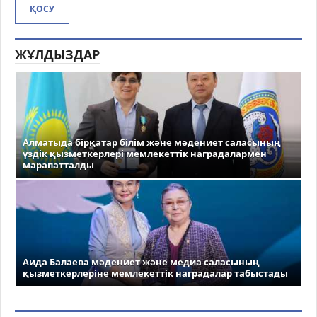
ҚОСУ
ЖҰЛДЫЗДАР
Алматыда бірқатар білім және мәдениет саласының
үздік қызметкерлері мемлекеттік наградалармен
марапатталды
Аида Балаева мәдениет және медиа саласының
қызметкерлеріне мемлекеттік наградалар табыстады