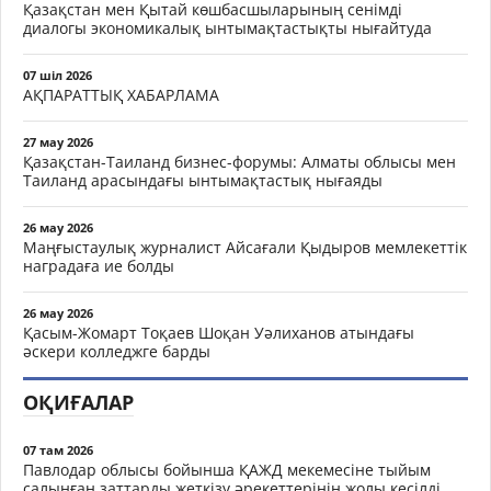
Қазақстан мен Қытай көшбасшыларының сенімді
диалогы экономикалық ынтымақтастықты нығайтуда
07 шіл 2026
АҚПАРАТТЫҚ ХАБАРЛАМА
27 мау 2026
Қазақстан-Таиланд бизнес-форумы: Алматы облысы мен
Таиланд арасындағы ынтымақтастық нығаяды
26 мау 2026
Маңғыстаулық журналист Айсағали Қыдыров мемлекеттік
наградаға ие болды
26 мау 2026
Қасым-Жомарт Тоқаев Шоқан Уәлиханов атындағы
әскери колледжге барды
ОҚИҒАЛАР
07 там 2026
Павлодар облысы бойынша ҚАЖД мекемесіне тыйым
салынған заттарды жеткізу әрекеттерінің жолы кесілді