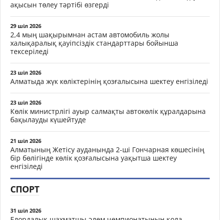
ақысын төлеу тәртібі өзгерді
29 шіл 2026
2,4 мың шақырымнан астам автомобиль жолы
халықаралық қауіпсіздік стандарттары бойынша
тексеріледі
23 шіл 2026
Алматыда жүк көліктерінің қозғалысына шектеу енгізіледі
23 шіл 2026
Көлік министрлігі ауыр салмақты автокөлік құралдарына
бақылауды күшейтуде
21 шіл 2026
Алматының Жетісу ауданында 2-ші Гончарная көшесінің
бір бөлігінде көлік қозғалысына уақытша шектеу
енгізіледі
СПОРТ
31 шіл 2026
Елордалық шахматшы әлем чемпионатының қола