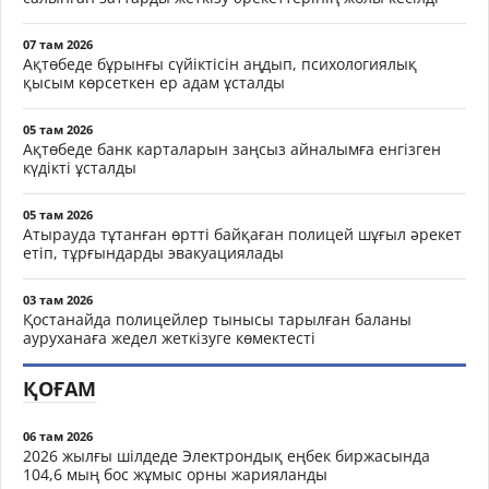
07 там 2026
Ақтөбеде бұрынғы сүйіктісін аңдып, психологиялық
қысым көрсеткен ер адам ұсталды
05 там 2026
Ақтөбеде банк карталарын заңсыз айналымға енгізген
күдікті ұсталды
05 там 2026
Атырауда тұтанған өртті байқаған полицей шұғыл әрекет
етіп, тұрғындарды эвакуациялады
03 там 2026
Қостанайда полицейлер тынысы тарылған баланы
ауруханаға жедел жеткізуге көмектесті
ҚОҒАМ
06 там 2026
2026 жылғы шілдеде Электрондық еңбек биржасында
104,6 мың бос жұмыс орны жарияланды