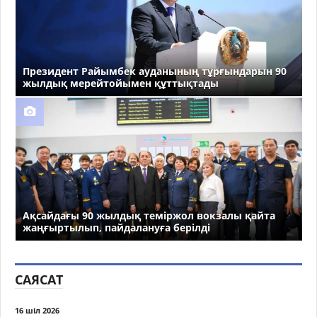
Президент Райымбек ауданының тұрғындарын 90
жылдық мерейтойымен құттықтады
Ақсайдағы 90 жылдық теміржол вокзалы қайта
жаңғыртылып, пайдалануға берілді
САЯСАТ
16 шіл 2026