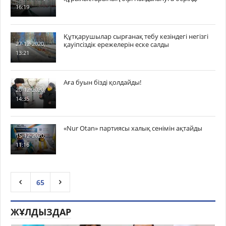
16:19
Құтқарушылар сырғанақ тебу кезіндегі негізгі
қауіпсіздік ережелерін еске салды
27-12-2020,
13:21
Аға буын бізді қолдайды!
20-12-2020,
14:35
«Nur Otan» партиясы халық сенімін ақтайды
15-12-2020,
11:16
65
ЖҰЛДЫЗДАР