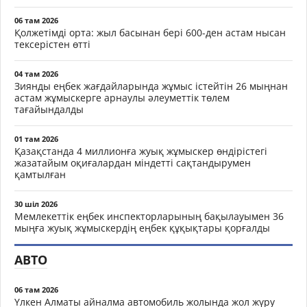
06 там 2026
Қолжетімді орта: жыл басынан бері 600-ден астам нысан
тексерістен өтті
04 там 2026
Зиянды еңбек жағдайларында жұмыс істейтін 26 мыңнан
астам жұмыскерге арнаулы әлеуметтік төлем
тағайындалды
01 там 2026
Қазақстанда 4 миллионға жуық жұмыскер өндірістегі
жазатайым оқиғалардан міндетті сақтандырумен
қамтылған
30 шіл 2026
Мемлекеттік еңбек инспекторларының бақылауымен 36
мыңға жуық жұмыскердің еңбек құқықтары қорғалды
АВТО
06 там 2026
Үлкен Алматы айналма автомобиль жолында жол жүру