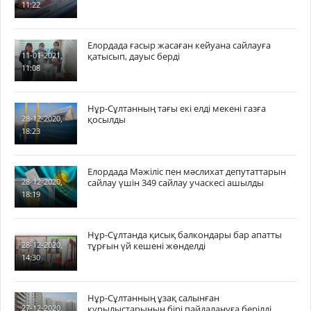
11:22
Елордада ғасыр жасаған кейуана сайлауға
қатысып, дауыс берді
11-01-2021,
11:08
Нұр-Сұлтанның тағы екі елді мекені газға
қосылды
28-12-2020,
18:23
Елордада Мәжіліс пен мәслихат депутаттарын
сайлау үшін 349 сайлау учаскесі ашылды
28-12-2020,
18:19
Нұр-Сұлтанда қисық балкондары бар апатты
тұрғын үй кешені жөнделді
28-12-2020,
14:30
Нұр-Сұлтанның ұзақ салынған
құрылыстарының бірі пайдалануға берілді
27-12-2020,