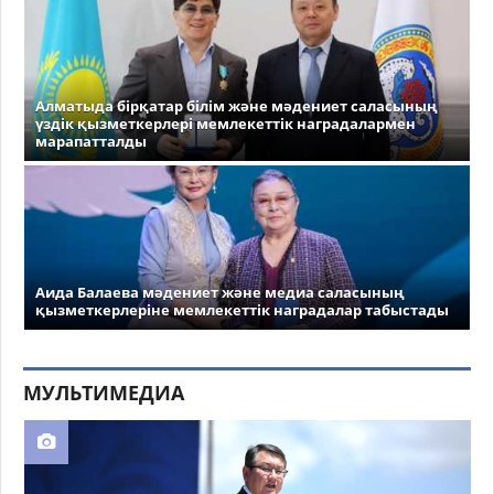
Алматыда бірқатар білім және мәдениет саласының
үздік қызметкерлері мемлекеттік наградалармен
марапатталды
Аида Балаева мәдениет және медиа саласының
қызметкерлеріне мемлекеттік наградалар табыстады
МУЛЬТИМЕДИА