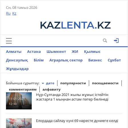
Сн, 08 тамыз 2026
Ru
Kz
Алматы
Астана
Шымкент
ЖИ
Қылмыс
Денсаулық
Білім
Аграрлық сектор
Бизнес
Cұхбат
Жұлдыздар
Бойынша сұрыптау:
дате
популярности
посещаемости
комментариям
алфавиту
Нұр-Сұлтанда 2021 жылы жұмыс істейтін
жастарға 1 мыңнан астам пәтер бөлінеді
11-01-2021,
12:10
Елордада сайлау күні 69 нәресте дүниеге келді
11-01-2021,