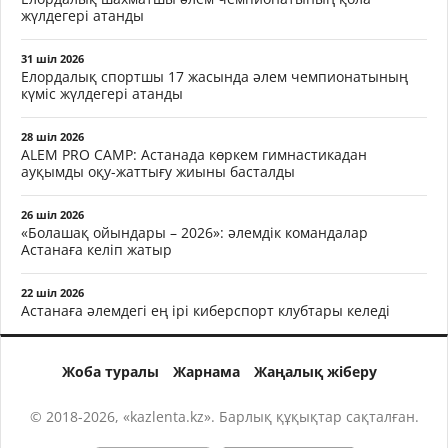
жүлдегері атанды
31 шіл 2026
Елордалық спортшы 17 жасында әлем чемпионатының
күміс жүлдегері атанды
28 шіл 2026
ALEM PRO CAMP: Астанада көркем гимнастикадан
ауқымды оқу-жаттығу жиыны басталды
26 шіл 2026
«Болашақ ойындары – 2026»: әлемдік командалар
Астанаға келіп жатыр
22 шіл 2026
Астанаға әлемдегі ең ірі киберспорт клубтары келеді
Жоба туралы
Жарнама
Жаңалық жіберу
© 2018-2026, «kazlenta.kz». Барлық құқықтар сақталған.