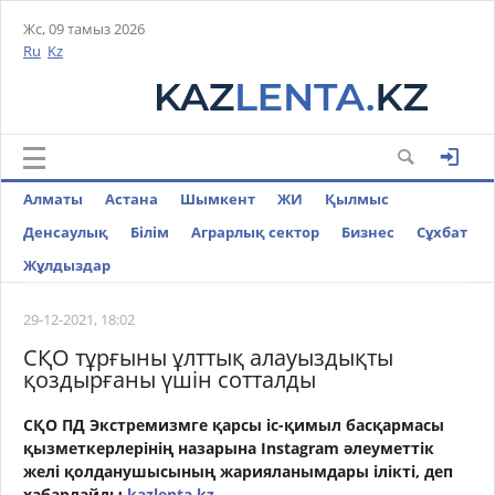
Жс, 09 тамыз 2026
Ru
Kz
Алматы
Астана
Шымкент
ЖИ
Қылмыс
Денсаулық
Білім
Аграрлық сектор
Бизнес
Cұхбат
Жұлдыздар
29-12-2021, 18:02
СҚО тұрғыны ұлттық алауыздықты
қоздырғаны үшін сотталды
СҚО ПД Экстремизмге қарсы іс-қимыл басқармасы
қызметкерлерінің назарына Instagram әлеуметтік
желі қолданушысының жарияланымдары ілікті,
деп
хабарлайды
kazlenta.kz.