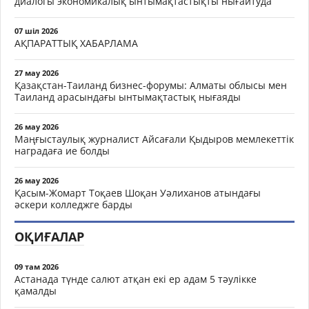
диалогы экономикалық ынтымақтастықты нығайтуда
07 шіл 2026
АҚПАРАТТЫҚ ХАБАРЛАМА
27 мау 2026
Қазақстан-Таиланд бизнес-форумы: Алматы облысы мен
Таиланд арасындағы ынтымақтастық нығаяды
26 мау 2026
Маңғыстаулық журналист Айсағали Қыдыров мемлекеттік
наградаға ие болды
26 мау 2026
Қасым-Жомарт Тоқаев Шоқан Уәлиханов атындағы
әскери колледжге барды
ОҚИҒАЛАР
09 там 2026
Астанада түнде салют атқан екі ер адам 5 тәулікке
қамалды