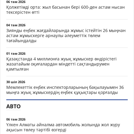
06 там 2026
Қолжетімді орта: жыл басынан бері 600-ден астам нысан
тексерістен өтті
04 там 2026
Зиянды еңбек жағдайларында жұмыс істейтін 26 мыңнан
астам жұмыскерге арнаулы әлеуметтік төлем
тағайындалды
01 там 2026
Қазақстанда 4 миллионға жуық жұмыскер өндірістегі
жазатайым оқиғалардан міндетті сақтандырумен
қамтылған
30 шіл 2026
Мемлекеттік еңбек инспекторларының бақылауымен 36
мыңға жуық жұмыскердің еңбек құқықтары қорғалды
АВТО
06 там 2026
Үлкен Алматы айналма автомобиль жолында жол жүру
ақысын төлеу тәртібі өзгерді