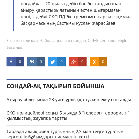
жағдайда – 20 жылға дейін бас бостандығынан
айыру қарастырылатынын естен шығармаған
жөні, – дейді СҚО ПД Экстремизмге қарсы іс-қимыл
басқармасының бастығы Руслан Жарасбаев.
Егер мәтінде қате байқасаңыз, оны таңдап, Ctrl+Enter пернелерін
басыңыз
0
0
0
0
0
СОНДАЙ-АҚ ТАҚЫРЫП БОЙЫНША
Атырау облысында 23 үйге ұрлыққа түскен екеу сотталды
СҚО полицейлері соңғы 5 жылда 8 “телефон террорисін”
қылмыстық жауапқа тартты
Таразда алаяқ әйел тұрғынның 2,3 млн теңге тұратын
зергерлік бұйымдарын иемденіп кетті