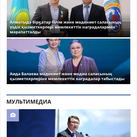
Алматыда бірқатар білім және мәдениет саласының
үздік қызметкерлері мемлекеттік наградалармен
марапатталды
Аида Балаева мәдениет және медиа саласының
қызметкерлеріне мемлекеттік наградалар табыстады
МУЛЬТИМЕДИА