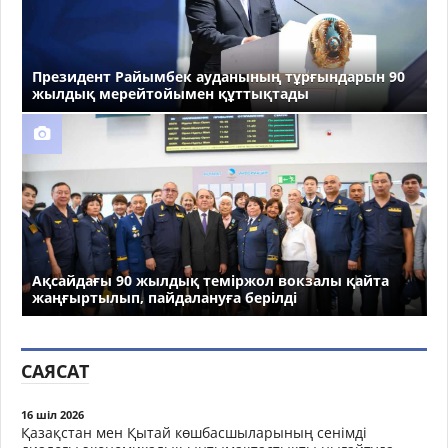
Президент Райымбек ауданының тұрғындарын 90
жылдық мерейтойымен құттықтады
Ақсайдағы 90 жылдық теміржол вокзалы қайта
жаңғыртылып, пайдалануға берілді
САЯСАТ
16 шіл 2026
Қазақстан мен Қытай көшбасшыларының сенімді