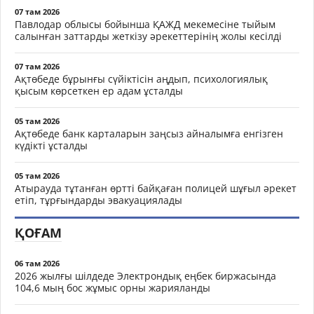
07 там 2026
Павлодар облысы бойынша ҚАЖД мекемесіне тыйым
салынған заттарды жеткізу әрекеттерінің жолы кесілді
07 там 2026
Ақтөбеде бұрынғы сүйіктісін аңдып, психологиялық
қысым көрсеткен ер адам ұсталды
05 там 2026
Ақтөбеде банк карталарын заңсыз айналымға енгізген
күдікті ұсталды
05 там 2026
Атырауда тұтанған өртті байқаған полицей шұғыл әрекет
етіп, тұрғындарды эвакуациялады
ҚОҒАМ
06 там 2026
2026 жылғы шілдеде Электрондық еңбек биржасында
104,6 мың бос жұмыс орны жарияланды