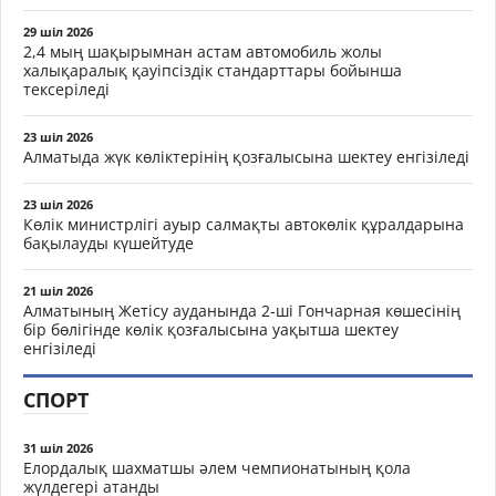
29 шіл 2026
2,4 мың шақырымнан астам автомобиль жолы
халықаралық қауіпсіздік стандарттары бойынша
тексеріледі
23 шіл 2026
Алматыда жүк көліктерінің қозғалысына шектеу енгізіледі
23 шіл 2026
Көлік министрлігі ауыр салмақты автокөлік құралдарына
бақылауды күшейтуде
21 шіл 2026
Алматының Жетісу ауданында 2-ші Гончарная көшесінің
бір бөлігінде көлік қозғалысына уақытша шектеу
енгізіледі
СПОРТ
31 шіл 2026
Елордалық шахматшы әлем чемпионатының қола
жүлдегері атанды