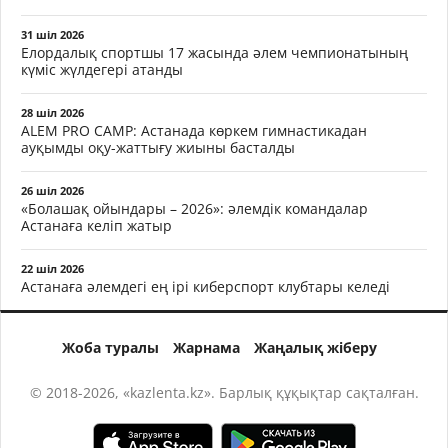
31 шіл 2026
Елордалық спортшы 17 жасында әлем чемпионатының
күміс жүлдегері атанды
28 шіл 2026
ALEM PRO CAMP: Астанада көркем гимнастикадан
ауқымды оқу-жаттығу жиыны басталды
26 шіл 2026
«Болашақ ойындары – 2026»: әлемдік командалар
Астанаға келіп жатыр
22 шіл 2026
Астанаға әлемдегі ең ірі киберспорт клубтары келеді
Жоба туралы
Жарнама
Жаңалық жіберу
© 2018-2026, «kazlenta.kz». Барлық құқықтар сақталған.