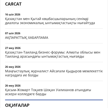
САЯСАТ
16 шіл 2026
Қазақстан мен Қытай көшбасшыларының сенімді
диалогы экономикалық ынтымақтастықты нығайтуда
07 шіл 2026
АҚПАРАТТЫҚ ХАБАРЛАМА
27 мау 2026
Қазақстан-Таиланд бизнес-форумы: Алматы облысы мен
Таиланд арасындағы ынтымақтастық нығаяды
26 мау 2026
Маңғыстаулық журналист Айсағали Қыдыров мемлекеттік
наградаға ие болды
26 мау 2026
Қасым-Жомарт Тоқаев Шоқан Уәлиханов атындағы
әскери колледжге барды
ОҚИҒАЛАР