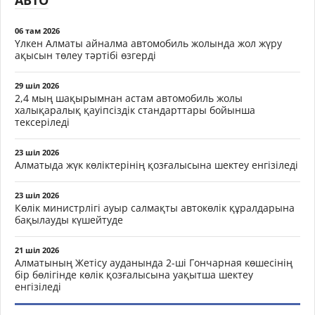
АВТО
06 там 2026
Үлкен Алматы айналма автомобиль жолында жол жүру
ақысын төлеу тәртібі өзгерді
29 шіл 2026
2,4 мың шақырымнан астам автомобиль жолы
халықаралық қауіпсіздік стандарттары бойынша
тексеріледі
23 шіл 2026
Алматыда жүк көліктерінің қозғалысына шектеу енгізіледі
23 шіл 2026
Көлік министрлігі ауыр салмақты автокөлік құралдарына
бақылауды күшейтуде
21 шіл 2026
Алматының Жетісу ауданында 2-ші Гончарная көшесінің
бір бөлігінде көлік қозғалысына уақытша шектеу
енгізіледі