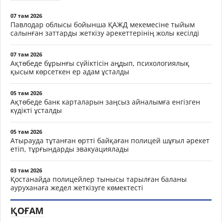
07 там 2026
Павлодар облысы бойынша ҚАЖД мекемесіне тыйым
салынған заттарды жеткізу әрекеттерінің жолы кесілді
07 там 2026
Ақтөбеде бұрынғы сүйіктісін аңдып, психологиялық
қысым көрсеткен ер адам ұсталды
05 там 2026
Ақтөбеде банк карталарын заңсыз айналымға енгізген
күдікті ұсталды
05 там 2026
Атырауда тұтанған өртті байқаған полицей шұғыл әрекет
етіп, тұрғындарды эвакуациялады
03 там 2026
Қостанайда полицейлер тынысы тарылған баланы
ауруханаға жедел жеткізуге көмектесті
ҚОҒАМ