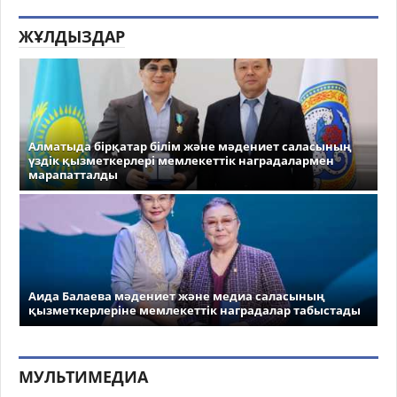
ЖҰЛДЫЗДАР
Алматыда бірқатар білім және мәдениет саласының
үздік қызметкерлері мемлекеттік наградалармен
марапатталды
Аида Балаева мәдениет және медиа саласының
қызметкерлеріне мемлекеттік наградалар табыстады
МУЛЬТИМЕДИА