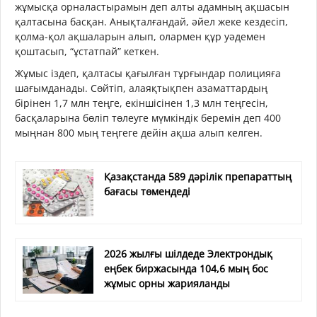
жұмысқа орналастырамын деп алты адамның ақшасын
қалтасына басқан. Анықталғандай, әйел жеке кездесіп,
қолма-қол ақшаларын алып, олармен құр уәдемен
қоштасып, “ұстатпай” кеткен.
Жұмыс іздеп, қалтасы қағылған тұрғындар полицияға
шағымданады. Сөйтіп, алаяқтықпен азаматтардың
бірінен 1,7 млн теңге, екіншісінен 1,3 млн теңгесін,
басқаларына бөліп төлеуге мүмкіндік беремін деп 400
мыңнан 800 мың теңгеге дейін ақша алып келген.
Қазақстанда 589 дәрілік препараттың
бағасы төмендеді
2026 жылғы шілдеде Электрондық
еңбек биржасында 104,6 мың бос
жұмыс орны жарияланды