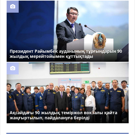
Президент Райымбек ауданының тұрғындарын 90
жылдық мерейтойымен құттықтады
Ақсайдағы 90 жылдық теміржол вокзалы қайта
жаңғыртылып, пайдалануға берілді