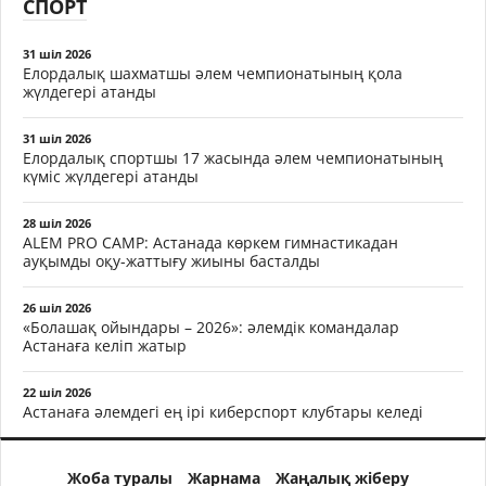
СПОРТ
31 шіл 2026
Елордалық шахматшы әлем чемпионатының қола
жүлдегері атанды
31 шіл 2026
Елордалық спортшы 17 жасында әлем чемпионатының
күміс жүлдегері атанды
28 шіл 2026
ALEM PRO CAMP: Астанада көркем гимнастикадан
ауқымды оқу-жаттығу жиыны басталды
26 шіл 2026
«Болашақ ойындары – 2026»: әлемдік командалар
Астанаға келіп жатыр
22 шіл 2026
Астанаға әлемдегі ең ірі киберспорт клубтары келеді
Жоба туралы
Жарнама
Жаңалық жіберу