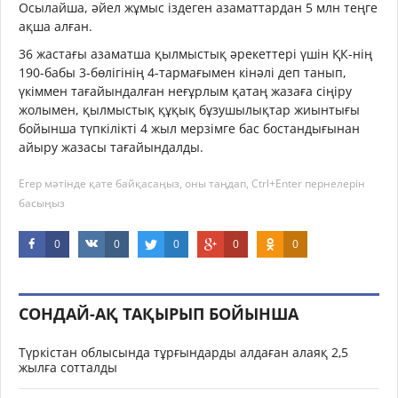
Осылайша, әйел жұмыс іздеген азаматтардан 5 млн теңге
ақша алған.
36 жастағы азаматша қылмыстық әрекеттері үшін ҚК-нің
190-бабы 3-бөлігінің 4-тармағымен кінәлі деп танып,
үкіммен тағайындалған неғұрлым қатаң жазаға сіңіру
жолымен, қылмыстық құқық бұзушылықтар жиынтығы
бойынша түпкілікті 4 жыл мерзімге бас бостандығынан
айыру жазасы тағайындалды.
Егер мәтінде қате байқасаңыз, оны таңдап, Ctrl+Enter пернелерін
басыңыз
0
0
0
0
0
СОНДАЙ-АҚ ТАҚЫРЫП БОЙЫНША
Түркістан облысында тұрғындарды алдаған алаяқ 2,5
жылға сотталды