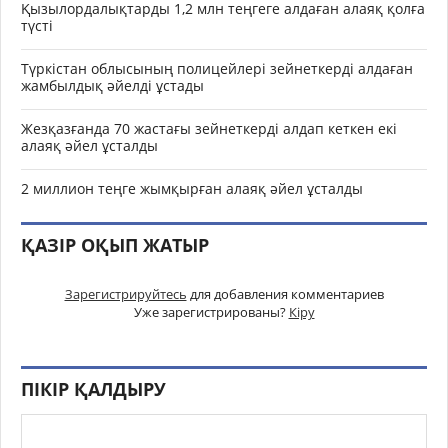
Қызылордалықтарды 1,2 млн теңгеге алдаған алаяқ қолға
түсті
Түркістан облысының полицейлері зейнеткерді алдаған
жамбылдық әйелді ұстады
Жезқазғанда 70 жастағы зейнеткерді алдап кеткен екі
алаяқ әйел ұсталды
2 миллион теңге жымқырған алаяқ әйел ұсталды
ҚАЗІР ОҚЫП ЖАТЫР
Зарегистрируйтесь
для добавления комментариев
Уже зарегистрированы?
Кіру
ПІКІР ҚАЛДЫРУ