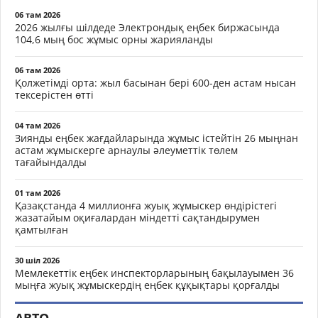
06 там 2026
2026 жылғы шілдеде Электрондық еңбек биржасында
104,6 мың бос жұмыс орны жарияланды
06 там 2026
Қолжетімді орта: жыл басынан бері 600-ден астам нысан
тексерістен өтті
04 там 2026
Зиянды еңбек жағдайларында жұмыс істейтін 26 мыңнан
астам жұмыскерге арнаулы әлеуметтік төлем
тағайындалды
01 там 2026
Қазақстанда 4 миллионға жуық жұмыскер өндірістегі
жазатайым оқиғалардан міндетті сақтандырумен
қамтылған
30 шіл 2026
Мемлекеттік еңбек инспекторларының бақылауымен 36
мыңға жуық жұмыскердің еңбек құқықтары қорғалды