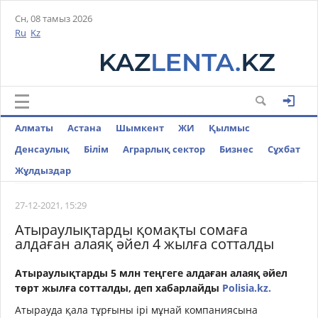
Сн, 08 тамыз 2026
Ru
Kz
Алматы
Астана
Шымкент
ЖИ
Қылмыс
Денсаулық
Білім
Аграрлық сектор
Бизнес
Cұхбат
Жұлдыздар
27-12-2021, 15:29
Атыраулықтарды қомақты сомаға
алдаған алаяқ әйел 4 жылға сотталды
Атыраулықтарды 5 млн теңгеге алдаған алаяқ әйел
төрт жылға сотталды, деп хабарлайды
Polisia.kz.
Атырауда қала тұрғыны ірі мұнай компаниясына