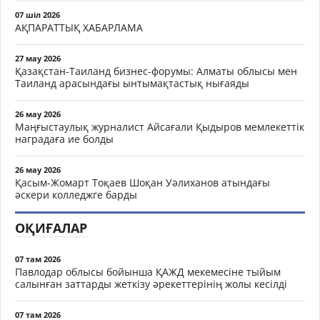
07 шіл 2026
АҚПАРАТТЫҚ ХАБАРЛАМА
27 мау 2026
Қазақстан-Таиланд бизнес-форумы: Алматы облысы мен
Таиланд арасындағы ынтымақтастық нығаяды
26 мау 2026
Маңғыстаулық журналист Айсағали Қыдыров мемлекеттік
наградаға ие болды
26 мау 2026
Қасым-Жомарт Тоқаев Шоқан Уәлиханов атындағы
әскери колледжге барды
ОҚИҒАЛАР
07 там 2026
Павлодар облысы бойынша ҚАЖД мекемесіне тыйым
салынған заттарды жеткізу әрекеттерінің жолы кесілді
07 там 2026