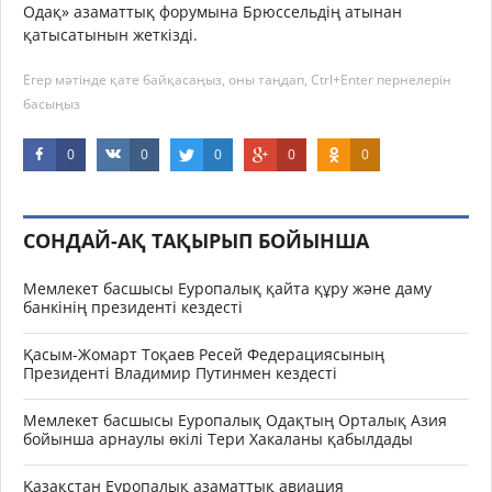
Одақ» азаматтық форумына Брюссельдің атынан
қатысатынын жеткізді.
Егер мәтінде қате байқасаңыз, оны таңдап, Ctrl+Enter пернелерін
басыңыз
0
0
0
0
0
СОНДАЙ-АҚ ТАҚЫРЫП БОЙЫНША
Мемлекет басшысы Еуропалық қайта құру және даму
банкінің президенті кездесті
Қасым-Жомарт Тоқаев Ресей Федерациясының
Президенті Владимир Путинмен кездесті
Мемлекет басшысы Еуропалық Одақтың Орталық Азия
бойынша арнаулы өкілі Тери Хакаланы қабылдады
Қазақстан Еуропалық азаматтық авиация