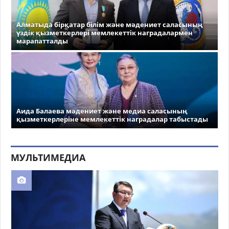
Алматыда бірқатар білім және мәдениет саласының
үздік қызметкерлері мемлекеттік наградалармен
марапатталды
Аида Балаева мәдениет және медиа саласының
қызметкерлеріне мемлекеттік наградалар табыстады
МУЛЬТИМЕДИА