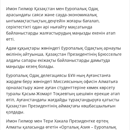
Имон Гилмор Қазақстан мен Еуропалық Одақ
арасындағы саяси және сауда-экономикалық
ынтымақтастықтың деңгейін жоғары бағалап,
серіктестікті одан әрі нығайту мақсатында
байланыстарды жалғастырудың маңызды екенін атап
өтті.
Адам құқықтары жөніндегі Еуропалық Одақтың арнаулы
өкілінің айтуынша, Қазақстан Президентінің Брюссельге
алдағы сапары екіжақты байланыстарды дамытуда
маңызды кезең болады.
Еуропалық Одақ делегациясы БҰҰ-ның Ауғанстанға
жәрдем беру жөніндегі Миссиясының офисін Алматыға
орналастыру және ауған студенттеріне көмек көрсету
туралы Қасым-Жомарт Тоқаевтың шешімін ерекше атап
өтіп, Ауғанстандағы жағдайды тұрақтандыруға қатысты
Қазақстан Президентінің аймақтағы көшбасшылығын
қолдады.
Имон Гилмор мен Тери Хакала Президентке ертең
Алматы қаласында өтетін «Орталық Азия – Еуропалық