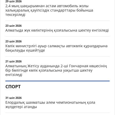
29 шіл 2026
2,4 мың шақырымнан астам автомобиль жолы
халықаралық қауіпсіздік стандарттары бойынша
тексеріледі
23 шіл 2026
Алматыда жүк көліктерінің қозғалысына шектеу енгізіледі
23 шіл 2026
Көлік министрлігі ауыр салмақты автокөлік құралдарына
бақылауды күшейтуде
21 шіл 2026
Алматының Жетісу ауданында 2-ші Гончарная көшесінің
бір бөлігінде көлік қозғалысына уақытша шектеу
енгізіледі
СПОРТ
31 шіл 2026
Елордалық шахматшы әлем чемпионатының қола
жүлдегері атанды