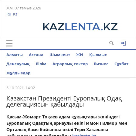
Жм, 07 тамыз 2026
Ru
Kz
Алматы
Астана
Шымкент
ЖИ
Қылмыс
Денсаулық
Білім
Аграрлық сектор
Бизнес
Cұхбат
Жұлдыздар
5-10-2021, 14:02
Қазақстан Президенті Еуропалық Одақ
делегациясын қабылдады
Қасым-Жомарт Тоқаев адам құқықтары жөніндегі
Еуропалық Одақтың арнаулы өкілі Имон Гилмор мен
Орталық Азия бойынша өкілі Тери Хакаланы
қабылдады,
деп хабарлайды
kazlenta.kz.