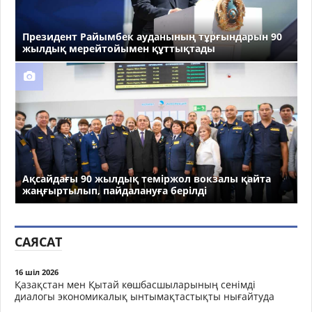
Президент Райымбек ауданының тұрғындарын 90
жылдық мерейтойымен құттықтады
Ақсайдағы 90 жылдық теміржол вокзалы қайта
жаңғыртылып, пайдалануға берілді
САЯСАТ
16 шіл 2026
Қазақстан мен Қытай көшбасшыларының сенімді
диалогы экономикалық ынтымақтастықты нығайтуда