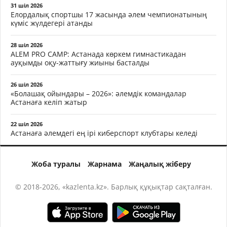
31 шіл 2026
Елордалық спортшы 17 жасында әлем чемпионатының
күміс жүлдегері атанды
28 шіл 2026
ALEM PRO CAMP: Астанада көркем гимнастикадан
ауқымды оқу-жаттығу жиыны басталды
26 шіл 2026
«Болашақ ойындары – 2026»: әлемдік командалар
Астанаға келіп жатыр
22 шіл 2026
Астанаға әлемдегі ең ірі киберспорт клубтары келеді
Жоба туралы
Жарнама
Жаңалық жіберу
© 2018-2026, «kazlenta.kz». Барлық құқықтар сақталған.