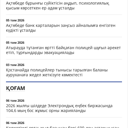
Ақтөбеде бұрынғы сүйіктісін аңдып, психологиялық
қысым көрсеткен ер адам ұсталды
05 там 2026
Ақтөбеде банк карталарын заңсыз айналымға енгізген
күдікті ұсталды
05 там 2026
Атырауда тұтанған өртті байқаған полицей шұғыл әрекет
етіп, тұрғындарды эвакуациялады
03 там 2026
Қостанайда полицейлер тынысы тарылған баланы
ауруханаға жедел жеткізуге көмектесті
ҚОҒАМ
06 там 2026
2026 жылғы шілдеде Электрондық еңбек биржасында
104,6 мың бос жұмыс орны жарияланды
06 там 2026
Қолжетімді орта: жыл басынан бері 600-ден астам нысан