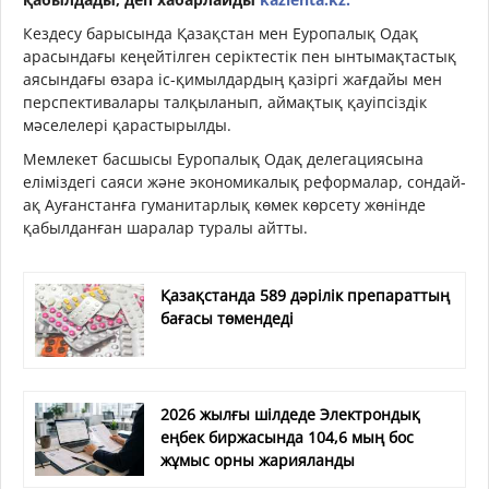
Кездесу барысында Қазақстан мен Еуропалық Одақ
арасындағы кеңейтілген серіктестік пен ынтымақтастық
аясындағы өзара іс-қимылдардың қазіргі жағдайы мен
перспективалары талқыланып, аймақтық қауіпсіздік
мәселелері қарастырылды.
Мемлекет басшысы Еуропалық Одақ делегациясына
еліміздегі саяси және экономикалық реформалар, сондай-
ақ Ауғанстанға гуманитарлық көмек көрсету жөнінде
қабылданған шаралар туралы айтты.
Қазақстанда 589 дәрілік препараттың
бағасы төмендеді
2026 жылғы шілдеде Электрондық
еңбек биржасында 104,6 мың бос
жұмыс орны жарияланды