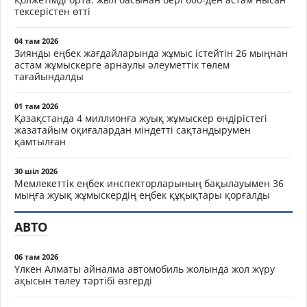
тексерістен өтті
04 там 2026
Зиянды еңбек жағдайларында жұмыс істейтін 26 мыңнан
астам жұмыскерге арнаулы әлеуметтік төлем
тағайындалды
01 там 2026
Қазақстанда 4 миллионға жуық жұмыскер өндірістегі
жазатайым оқиғалардан міндетті сақтандырумен
қамтылған
30 шіл 2026
Мемлекеттік еңбек инспекторларының бақылауымен 36
мыңға жуық жұмыскердің еңбек құқықтары қорғалды
АВТО
06 там 2026
Үлкен Алматы айналма автомобиль жолында жол жүру
ақысын төлеу тәртібі өзгерді