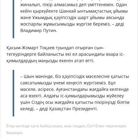
жиналып, пікір алмасамыз деп үміттенемін. Одан
кейін қыркүйекте Шанхай ынтымақтастық ұйымы
және Ұжымдық қауіпсіздік шарт ұйымы аясында
жоспарлы жұмысымызды жүргізе береміз, – деді
Владимир Путин.
Қасым-Жомарт Тоқаев туындап отырған сын-
тегеуріндерге байланысты екі ел арасындағы өзара іс-
қимылдардың маңызды екенін атап өтті.
– Шын мәнінде, біз қауіпсіздік мәселесіне қатысты
саясатымызды үнемі кеңесіп жүргіземіз. Бұл
мәселе, әсіресе, Ауғанстандағы жағдайға келгенде
аса өзекті. Алдағы іс-қимылдарымызды жүйелеу
үшін Сіздің осы жағдайға қатысты пікіріңізді білгім
келеді, – деді Қазақстан Президенті.
Егер мәтінде қате байқасаңыз, оны таңдап, Ctrl+Enter пернелерін
басыңыз