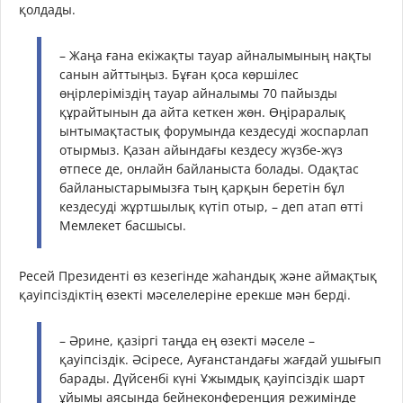
қолдады.
– Жаңа ғана екіжақты тауар айналымының нақты
санын айттыңыз. Бұған қоса көршілес
өңірлеріміздің тауар айналымы 70 пайызды
құрайтынын да айта кеткен жөн. Өңіраралық
ынтымақтастық форумында кездесуді жоспарлап
отырмыз. Қазан айындағы кездесу жүзбе-жүз
өтпесе де, онлайн байланыста болады. Одақтас
байланыстарымызға тың қарқын беретін бұл
кездесуді жұртшылық күтіп отыр, – деп атап өтті
Мемлекет басшысы.
Ресей Президенті өз кезегінде жаһандық және аймақтық
қауіпсіздіктің өзекті мәселелеріне ерекше мән берді.
– Әрине, қазіргі таңда ең өзекті мәселе –
қауіпсіздік. Әсіресе, Ауғанстандағы жағдай ушығып
барады. Дүйсенбі күні Ұжымдық қауіпсіздік шарт
ұйымы аясында бейнеконференция режимінде