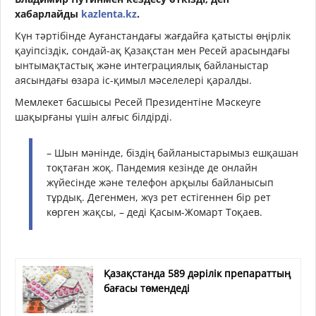
хабарлайды
kazlenta.kz
.
Күн тәртібінде Ауғанстандағы жағдайға қатысты өңірлік
қауіпсіздік, сондай-ақ Қазақстан мен Ресей арасындағы
ынтымақтастық және интеграциялық байланыстар
аясындағы өзара іс-қимыл мәселелері қаралды.
Мемлекет басшысы Ресей Президентіне Мәскеуге
шақырғаны үшін алғыс білдірді.
– Шын мәнінде, біздің байланыстарымыз ешқашан
тоқтаған жоқ. Пандемия кезінде де онлайн
жүйесінде және телефон арқылы байланысып
тұрдық. Дегенмен, жүз рет естігеннен бір рет
көрген жақсы, – деді Қасым-Жомарт Тоқаев.
Қазақстанда 589 дәрілік препараттың
бағасы төмендеді