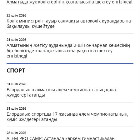
Алматыда жүк көліктерінің қозғалысына шектеу енгізіледі
23 шіл 2026
Көлік министрлігі ауыр салмақты автокөлік құралдарына
бақылауды күшейтуде
21 шіл 2026
Алматының Жетісу ауданында 2-ші Гончарная көшесінің
бір бөлігінде көлік қозғалысына уақытша шектеу
енгізіледі
СПОРТ
31 шіл 2026
Елордалық шахматшы әлем чемпионатының қола
жүлдегері атанды
31 шіл 2026
Елордалық спортшы 17 жасында әлем чемпионатының
күміс жүлдегері атанды
28 шіл 2026
ALEM PRO CAMP: Астанада көркем гимнастикадан