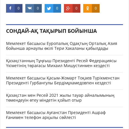
0
0
0
0
0
СОНДАЙ-АҚ ТАҚЫРЫП БОЙЫНША
Мемлекет басшысы Еуропалық Одақтың Орталық Азия
бойынша арнаулы өкілі Тери Хакаланы қабылдады
Қазақстанның Тұңғыш Президенті Ресей Федерациясы
Үкіметінің төрағасы Михаил Мишустинмен кездесті
Мемлекет басшысы Қасым-Жомарт Тоқаев Түрікменстан
Президенті Гурбангулы Бердімұхамедовпен кездесті
Қазақстан мен Ресей 2021 жылы тауар айналымының
төмендеуін өтеу міндетін қойып отыр
Мемлекет басшысы Ауғанстан Президенті Ашраф
Ғанимен телефон арқылы сөйлесті