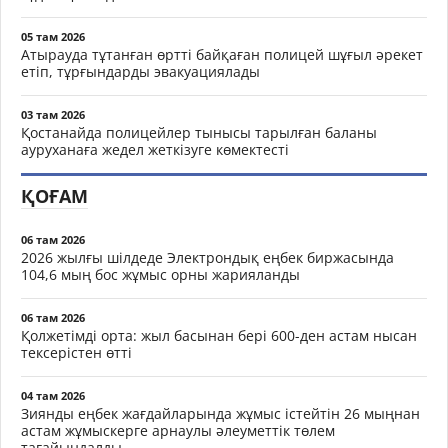
05 там 2026
Атырауда тұтанған өртті байқаған полицей шұғыл әрекет
етіп, тұрғындарды эвакуациялады
03 там 2026
Қостанайда полицейлер тынысы тарылған баланы
ауруханаға жедел жеткізуге көмектесті
ҚОҒАМ
06 там 2026
2026 жылғы шілдеде Электрондық еңбек биржасында
104,6 мың бос жұмыс орны жарияланды
06 там 2026
Қолжетімді орта: жыл басынан бері 600-ден астам нысан
тексерістен өтті
04 там 2026
Зиянды еңбек жағдайларында жұмыс істейтін 26 мыңнан
астам жұмыскерге арнаулы әлеуметтік төлем
тағайындалды