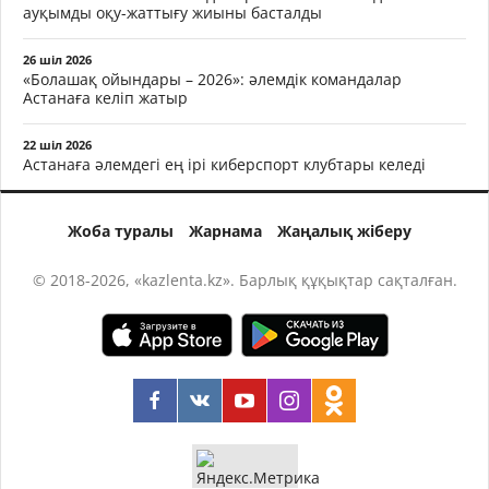
ауқымды оқу-жаттығу жиыны басталды
26 шіл 2026
«Болашақ ойындары – 2026»: әлемдік командалар
Астанаға келіп жатыр
22 шіл 2026
Астанаға әлемдегі ең ірі киберспорт клубтары келеді
Жоба туралы
Жарнама
Жаңалық жіберу
© 2018-2026, «kazlenta.kz». Барлық құқықтар сақталған.