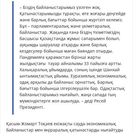
– Біздің байланыстарымыз үзілген жоқ.
Қатынастарымызды тұрақты, өте жоғары деңгейде
және барлық бағыттар бойынша жүргізіп келеміз.
Бұл – парламентаралық және үкіметаралық
байланыстар. Жақында ғана біздің Үкіметіміздің
басшысы Қазақстанда жұмыс сапарымен болып,
ауқымды шаруалар атқарды және барлық
кездесулер бойынша маған баяндап отырды.
Пандемияға қарамастан бірінші жарты
жылдықтағы тауар айналымы 33 пайызға артты.
Халықаралық ұйымдарда, соның ішінде Шанхай
ынтымақтастық ұйымы, Еуразиялық экономикалық
одақ арқылы да байланыс орнаттық. Барлық
бағыттар бойынша ілгерілеушілік бар. Одақтастық
байланыстарымыз нығайып, жаңа сапада тың
мүмкіндіктерге жол ашылуда, – деді Ресей
Президенті.
Қасым-Жомарт Тоқаев екіжақты сауда-экономикалық
байланыстар мен өңіраралық қатынастарды нығайтуды