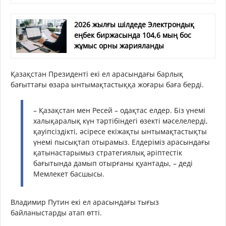
2026 жылғы шілдеде Электрондық
еңбек биржасында 104,6 мың бос
жұмыс орны жарияланды
Қазақстан Президенті екі ел арасындағы барлық
бағыттағы өзара ынтымақтастыққа жоғары баға берді.
– Қазақстан мен Ресей – одақтас елдер. Біз үнемі
халықаралық күн тәртібіндегі өзекті мәселелерді,
қауіпсіздікті, әсіресе екіжақты ынтымақтастықты
үнемі пысықтап отырамыз. Елдеріміз арасындағы
қатынастарымыз стратегиялық әріптестік
бағытында дамып отырғаны қуантады, – деді
Мемлекет басшысы.
Владимир Путин екі ел арасындағы тығыз
байланыстарды атап өтті.