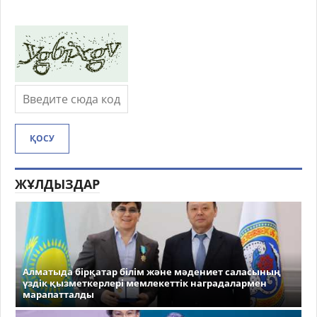
ҚОСУ
ЖҰЛДЫЗДАР
Алматыда бірқатар білім және мәдениет саласының
үздік қызметкерлері мемлекеттік наградалармен
марапатталды