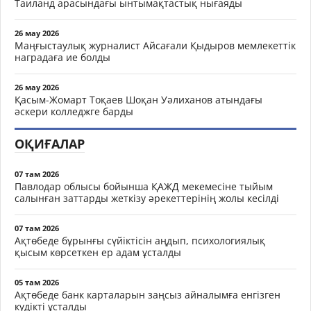
Таиланд арасындағы ынтымақтастық нығаяды
26 мау 2026
Маңғыстаулық журналист Айсағали Қыдыров мемлекеттік
наградаға ие болды
26 мау 2026
Қасым-Жомарт Тоқаев Шоқан Уәлиханов атындағы
әскери колледжге барды
ОҚИҒАЛАР
07 там 2026
Павлодар облысы бойынша ҚАЖД мекемесіне тыйым
салынған заттарды жеткізу әрекеттерінің жолы кесілді
07 там 2026
Ақтөбеде бұрынғы сүйіктісін аңдып, психологиялық
қысым көрсеткен ер адам ұсталды
05 там 2026
Ақтөбеде банк карталарын заңсыз айналымға енгізген
күдікті ұсталды