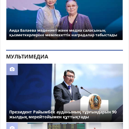
Аида Балаева мәдениет және медиа саласының
қызметкерлеріне мемлекеттік наградалар табыстады
МУЛЬТИМЕДИА
Президент Райымбек ауданының тұрғындарын 90
жылдық мерейтойымен құттықтады