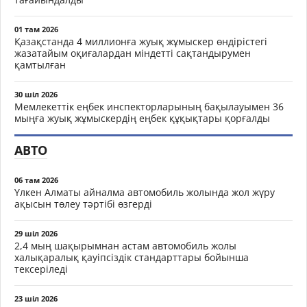
01 там 2026
Қазақстанда 4 миллионға жуық жұмыскер өндірістегі
жазатайым оқиғалардан міндетті сақтандырумен
қамтылған
30 шіл 2026
Мемлекеттік еңбек инспекторларының бақылауымен 36
мыңға жуық жұмыскердің еңбек құқықтары қорғалды
АВТО
06 там 2026
Үлкен Алматы айналма автомобиль жолында жол жүру
ақысын төлеу тәртібі өзгерді
29 шіл 2026
2,4 мың шақырымнан астам автомобиль жолы
халықаралық қауіпсіздік стандарттары бойынша
тексеріледі
23 шіл 2026