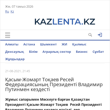
Жм, 07 тамыз 2026
Ru
Kz
Алматы
Астана
Шымкент
ЖИ
Қылмыс
Денсаулық
Білім
Аграрлық сектор
Бизнес
Cұхбат
Жұлдыздар
21-08-2021, 21:45
Қасым-Жомарт Тоқаев Ресей
Федерациясының Президенті Владимир
Путинмен кездесті
Жұмыс сапарымен Мәскеуге барған Қазақстан
Президенті Қасым-Жомарт Тоқаев Ресей Президенті
Владимир Путинмен кездесу өткізді,
деп