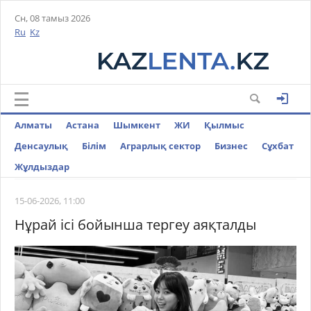
Сн, 08 тамыз 2026
Ru
Kz
Алматы
Астана
Шымкент
ЖИ
Қылмыс
Денсаулық
Білім
Аграрлық сектор
Бизнес
Cұхбат
Жұлдыздар
15-06-2026, 11:00
Нұрай ісі бойынша тергеу аяқталды