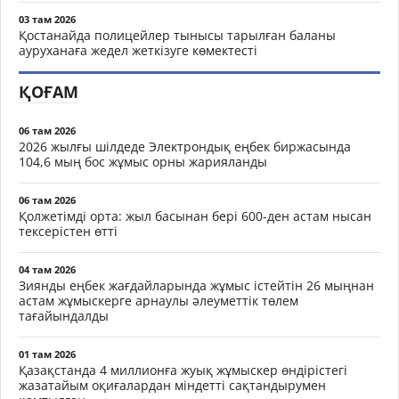
03 там 2026
Қостанайда полицейлер тынысы тарылған баланы
ауруханаға жедел жеткізуге көмектесті
ҚОҒАМ
06 там 2026
2026 жылғы шілдеде Электрондық еңбек биржасында
104,6 мың бос жұмыс орны жарияланды
06 там 2026
Қолжетімді орта: жыл басынан бері 600-ден астам нысан
тексерістен өтті
04 там 2026
Зиянды еңбек жағдайларында жұмыс істейтін 26 мыңнан
астам жұмыскерге арнаулы әлеуметтік төлем
тағайындалды
01 там 2026
Қазақстанда 4 миллионға жуық жұмыскер өндірістегі
жазатайым оқиғалардан міндетті сақтандырумен