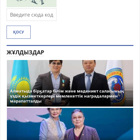
ҚОСУ
ЖҰЛДЫЗДАР
Алматыда бірқатар білім және мәдениет саласының
үздік қызметкерлері мемлекеттік наградалармен
марапатталды