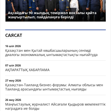
Ақсайдағы 90 жылдық теміржол вокзалы қайта
жаңғыртылып, пайдалануға берілді
САЯСАТ
16 шіл 2026
Қазақстан мен Қытай көшбасшыларының сенімді
диалогы экономикалық ынтымақтастықты нығайтуда
07 шіл 2026
АҚПАРАТТЫҚ ХАБАРЛАМА
27 мау 2026
Қазақстан-Таиланд бизнес-форумы: Алматы облысы мен
Таиланд арасындағы ынтымақтастық нығаяды
26 мау 2026
Маңғыстаулық журналист Айсағали Қыдыров мемлекеттік
наградаға ие болды