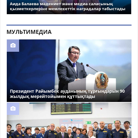
Аида Балаева мәдениет және медиа саласының
қызметкерлеріне мемлекеттік наградалар табыстады
МУЛЬТИМЕДИА
Президент Райымбек ауданының тұрғындарын 90
жылдық мерейтойымен құттықтады