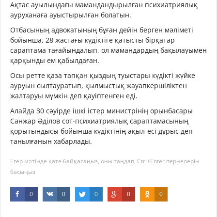
Ақтас ауылындағы мамандандырылған психиатриялық
ауруханаға ауыстырылған болатын.
Отбасының адвокатының бұған дейін берген мәліметі
бойынша, 28 жастағы күдіктіге қатысты бірқатар
сараптама тағайындалып, ол мамандардың бақылауымен
қарқынды ем қабылдаған.
Осы ретте қаза тапқан қыздың туыстары күдікті жүйке
ауруын сылтауратып, қылмыстық жауапкершіліктен
жалтаруы мүмкін деп қауіптенген еді.
Алайда 30 сәуірде ішкі істер министрінің орынбасары
Санжар Әділов сот-психиатриялық сараптамасының
қорытындысы бойынша күдіктінің ақыл-есі дұрыс деп
танылғанын хабарлады.
Егер мәтінде қате байқасаңыз, оны таңдап, Ctrl+Enter пернелерін
басыңыз
0
0
0
0
0