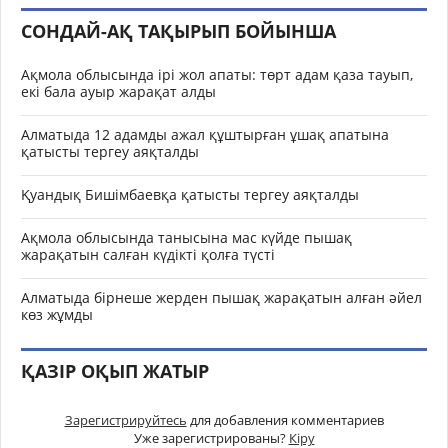
СОНДАЙ-АҚ ТАҚЫРЫП БОЙЫНША
Ақмола облысында ірі жол апаты: төрт адам қаза тауып,
екі бала ауыр жарақат алды
Алматыда 12 адамды ажал құштырған ұшақ апатына
қатысты тергеу аяқталды
Қуандық Бишімбаевқа қатысты тергеу аяқталды
Ақмола облысында танысына мас күйде пышақ
жарақатын салған күдікті қолға түсті
Алматыда бірнеше жерден пышақ жарақатын алған әйел
көз жұмды
ҚАЗІР ОҚЫП ЖАТЫР
Зарегистрируйтесь
для добавления комментариев
Уже зарегистрированы?
Кіру