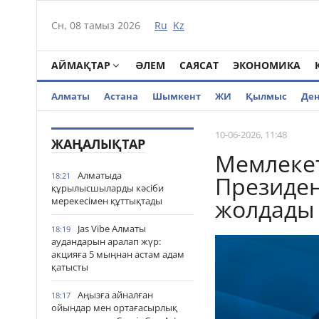
Сн, 08 тамыз 2026
Ru
Kz
АЙМАҚТАР
ӘЛЕМ
САЯСАТ
ЭКОНОМИКА
Алматы
Астана
Шымкент
ЖИ
Қылмыс
Де
10-06-2026, 11:48
ЖАҢАЛЫҚТАР
Мемлеке
Алматыда
18:21
Президен
құрылысшыларды кәсіби
жолдады
мерекесімен құттықтады
Jas Vibe Алматы
18:19
аудандарын аралап жүр:
акцияға 5 мыңнан астам адам
қатысты
Аңызға айналған
18:17
ойындар мен ортағасырлық