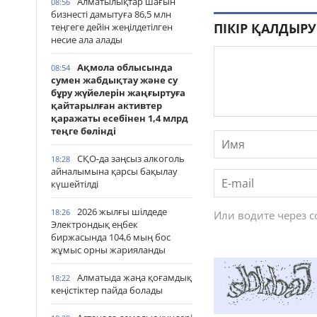
Алматылықтар шағын
08:56
бизнесті дамытуға 86,5 млн
ПІКІР ҚАЛДЫРУ
теңгеге дейін жеңілдетілген
несие ала алады
Ақмола облысында
08:54
сумен жабдықтау және су
бұру жүйелерін жаңғыртуға
қайтарылған активтер
қаражаты есебінен 1,4 млрд
теңге бөлінді
СҚО-да заңсыз алкоголь
18:28
айналымына қарсы бақылау
күшейтілді
2026 жылғы шілдеде
18:26
Или водите через 
Электрондық еңбек
биржасында 104,6 мың бос
жұмыс орны жарияланды
Алматыда жаңа қоғамдық
18:22
кеңістіктер пайда болады