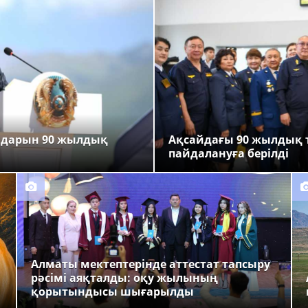
ндарын 90 жылдық
Ақсайдағы 90 жылдық 
пайдалануға берілді
Алматы мектептерінде аттестат тапсыру
рәсімі аяқталды: оқу жылының
қорытындысы шығарылды