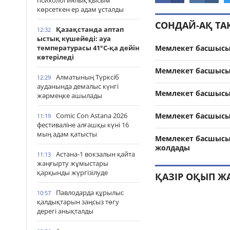
психологиялық қысым
көрсеткен ер адам ұсталды
СОНДАЙ-АҚ Т
Қазақстанда аптап
12:32
ыстық күшейеді: ауа
температурасы 41°С-қа дейін
Мемлекет басшысы
көтеріледі
Мемлекет басшысы
Алматының Түрксіб
12:29
ауданында демалыс күнгі
Мемлекет басшысы 
жәрмеңке ашылады
Comic Con Astana 2026
Мемлекет басшысы 
11:19
фестиваліне алғашқы күні 16
мың адам қатысты
Мемлекет басшысы
жолдады
Астана-1 вокзалын қайта
11:13
жаңғырту жұмыстары
қарқынды жүргізілуде
ҚАЗІР ОҚЫП Ж
Павлодарда құрылыс
10:57
қалдықтарын заңсыз төгу
дерегі анықталды