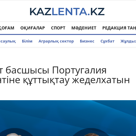
ҚОҒАМ
ОҚИҒАЛАР
СПОРТ
МӘДЕНИЕТ
РЕДАКЦИЯ ТА
нсаулық
Білім
Аграрлық сектор
Бизнес
Cұхбат
Жұлды
т басшысы Португалия
тіне құттықтау жеделхатын