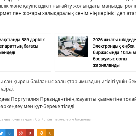
лік және қауіпсіздікті нығайту жолындағы маңызды рөлі
ұрмет пен жоғары халықаралық сенімінің көрінісі деп ата
зақстанда 589 дәрілік
2026 жылғы шілдед
епараттың бағасы
Электрондық еңбек
мендеді
биржасында 104,6 
бос жұмыс орны
жарияланды
 сан қырлы байланыс халықтарымыздың игілігі үшін бе
лдірді.
аев Португалия Президентінің жауапты қызметіне тол
өркендеу мен құт-береке тіледі.
саңыз, оны таңдап, Ctrl+Enter пернелерін басыңыз
0
0
0