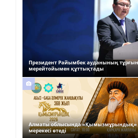
Президент Райымбек ауданының тұрғы
мерейтойымен құттықтады
Алматы облысында «Қымызмұрындық»
мерекесі өтеді