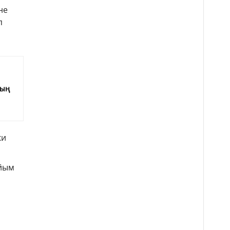
не
п
е
мың
ки
айым