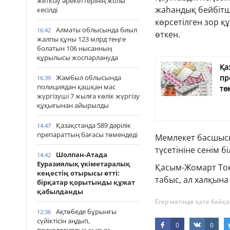
жеткізу әрекеттерінің жолы
жаһандық бейбітші
кесілді
көрсетілген зор қ
Алматы облысында биыл
16:42
өткен.
жалпы құны 123 млрд теңге
болатын 106 нысанның
құрылысы жоспарлануда
Қа
Жамбыл облысында
пр
16:39
полициядан қашқан мас
тө
жүргізуші 7 жылға көлік жүргізу
құқығынан айырылды
Қазақстанда 589 дәрілік
14:47
препараттың бағасы төмендеді
Мемлекет басшысы
түсетініне сенім бі
Шолпан-Атада
14:42
Еуразиялық үкіметаралық
Қасым-Жомарт Тоқ
кеңестің отырысы өтті:
табыс, ал халқына 
бірқатар қорытынды құжат
қабылданды
Егер мәтінде қате байқа
Ақтөбеде бұрынғы
12:36
сүйіктісін аңдып,
0
0