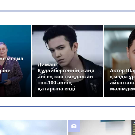
а
не медиа
Димаш
ріне
Құдайбергеннің жаңа
Актер Шәр
әні ең көп тыңдалған
қызды ұр
топ-100 әннің
айыпталғ
қатарына енді
мәлімде