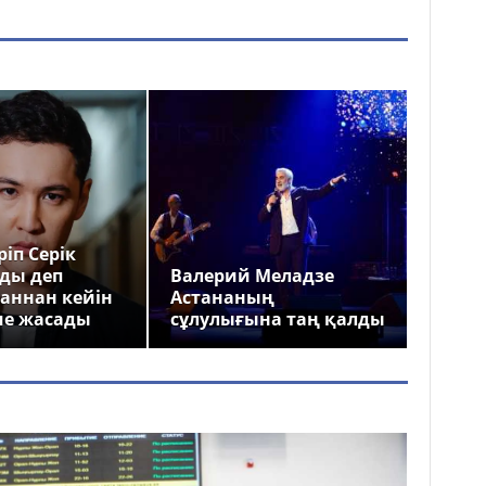
іп Серік
ды деп
Валерий Меладзе
аннан кейін
Астананың
ме жасады
сұлулығына таң қалды