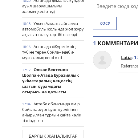
Астанада демалыс күндері
18:20
ауыл шаруашылығы
жәрмеңкесі өтеді
Үлкен Алматы айналма
ҚОСУ
18:18
автомобиль жолында жол жүру
ақысын төлеу тәртібі өзгерді
1
КОММЕНТАР
Астанада «Жүрегімнің
18:16
түбіне терең бойла» әдеби-
: 1
Latia
музыкалық кеші өтті
Reference
Олжас Бектенов
17:12
Шолпан-Атада Еуразиялық
үкіметаралық кеңестің
шағын құрамдағы
отырысына қатысты
Ақтөбе облысында өмір
17:04
бойына жүргізуші куәлігінен
айырылған тұрғын қайта көлік
тізгіндеген
БАРЛЫҚ ЖАҢАЛЫҚТАР