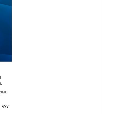
н
.
арын
 БҰҰ