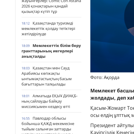
жауынгерлер: Comic Con Astana
2026 қонақтарын қандай
қызықтар күтіп тұр
Қазақстанда туризмді
18:12
мемлекеттік қолдау тетіктері
жетілдірілуде
Мемлекеттік білім беру
18:09
гранттарының иегерлері
анықталды
Қазақстан мен Сауд
18:03
Арабиясы көпжақты
Фото: Ақорда
ынтымақтастықтың басым
бағыттарын талқылады
Мемлекет басшы
Алматыда ЕҚЫҰ ДИАҚБ-
18:01
жолдады, деп х
ның сайлауды байқау
миссиясымен кездесу өтті
Қасым-Жомарт Тоқ
осы елдің ұлттық 
Павлодар облысы
16:55
бойынша ҚАЖД мекемесіне
Президент айтулы
тыйым салынған заттарды
Қауіпсіздік Кеңес