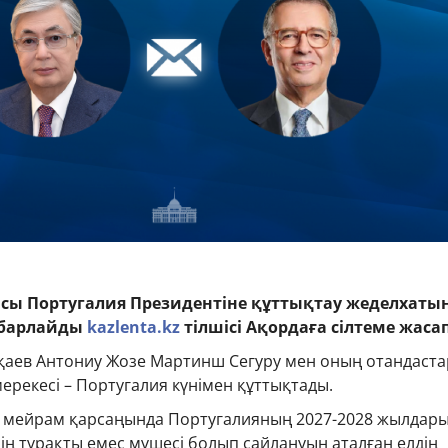
сы Португалия Президентіне құттықтау жеделхаты
абарлайды
kazlenta.kz
тілшісі Ақордаға сілтеме жасап
аев Антониу Жозе Мартинш Сегуру мен оның отандаст
мерекесі – Португалия күнімен құттықтады.
 мейрам қарсаңында Португалияның 2027-2028 жылдары
інің тұрақты емес мүшесі болып сайлануын аталған елдің