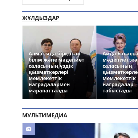
ЖҰЛДЫЗДАР
Алматыда бірқатар
Аида Балаев
білім және мәдениет
мәдениет жә
саласының үздік
саласының
қызметкерлері
қызметкерле
мемлекеттік
мемлекеттік
наградалармен
наградалар
марапатталды
табыстады
МУЛЬТИМЕДИА