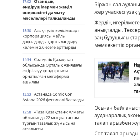
Отандық
17:02
Біржан сал аудан
өндірушілермен жеңіл
жер учаскесі ұзақ
өнеркәсіпті дамыту
мәселелері талқыланды
Жердің игерілмеге
анықталды. Тексе
Азық-түлік келісімшарт
15:30
корпорациясы майлы
заң бұзушылықтард
дақылдарды қаржыландыру
мемлекеттік орга
көлемін 2,6 есеге арттырды
Солтүстік Қазақстан
14:34
Нұ
облысында Орталық Азиядағы
ең ірі сауу қондырғысы
Ақ
орнатылған мегаферма
ин
ашылды
әл
та
Астанада Comic Con
13:53
Astana 2026 фестивалі басталды
Осыған байланыс
«Таза Қазақстан»: Алматы
12:58
ауданаралық экон
облысында 22 мыңнан астам
талап арызбен жүг
тұрғын тазалық жұмысына
атсалысты
Сот талап арызды 