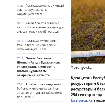
Астанада демалыс күндері
18:20
ауыл шаруашылығы
жәрмеңкесі өтеді
Үлкен Алматы айналма
18:18
автомобиль жолында жол жүру
ақысын төлеу тәртібі өзгерді
Астанада «Жүрегімнің
18:16
түбіне терең бойла» әдеби-
музыкалық кеші өтті
Олжас Бектенов
17:12
Шолпан-Атада Еуразиялық
үкіметаралық кеңестің
Фото: gov.kz
шағын құрамдағы
отырысына қатысты
Қазақстан Респ
ресурстарын бас
Ақтөбе облысында өмір
17:04
бойына жүргізуші куәлігінен
ресурстарын ба
айырылған тұрғын қайта көлік
254 гектар жерд
тізгіндеген
kazlenta.kz
тілші