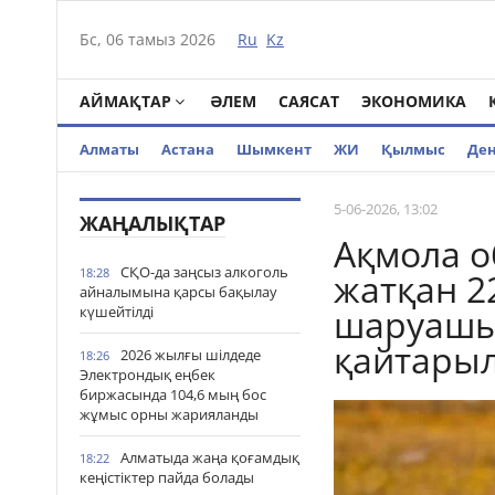
Бс, 06 тамыз 2026
Ru
Kz
АЙМАҚТАР
ӘЛЕМ
САЯСАТ
ЭКОНОМИКА
Алматы
Астана
Шымкент
ЖИ
Қылмыс
Де
5-06-2026, 13:02
ЖАҢАЛЫҚТАР
Ақмола 
СҚО-да заңсыз алкоголь
18:28
жатқан 2
айналымына қарсы бақылау
шаруашыл
күшейтілді
қайтары
2026 жылғы шілдеде
18:26
Электрондық еңбек
биржасында 104,6 мың бос
жұмыс орны жарияланды
Алматыда жаңа қоғамдық
18:22
кеңістіктер пайда болады