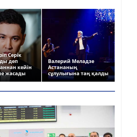
іп Серік
ды деп
Валерий Меладзе
аннан кейін
Астананың
ме жасады
сұлулығына таң қалды