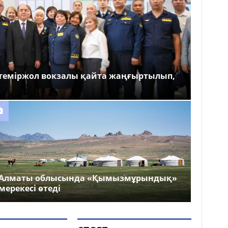
теміржол вокзалы қайта жаңғыртылып,
Алматы облысында «Қымызмұрындық»
мерекесі өтеді