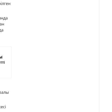
ілген
ында
ан
да
мі
тті
ралы
есі