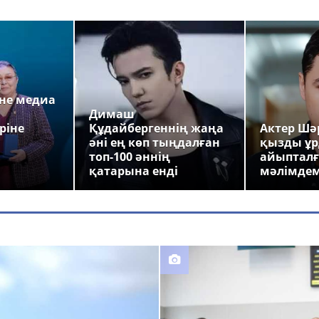
а
не медиа
Димаш
ріне
Құдайбергеннің жаңа
Актер Шәр
әні ең көп тыңдалған
қызды ұр
топ-100 әннің
айыпталғ
қатарына енді
мәлімде