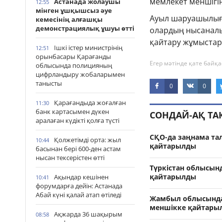
мемлекет меншігі
Астанада жолаушы
12:55
мінген ұшқышсыз әуе
Ауыл шаруашылығы
кемесінің алғашқы
демонстрациялық ұшуы өтті
олардың нысаналы
қайтару жұмыстар
Ішкі істер министрінің
12:51
орынбасары Қарағанды
Егер мәтінде қате байқа
облысында полицияның
цифрландыру жобаларымен
танысты
0
0
Қарағандыда жоғалған
11:30
банк картасымен дүкен
СОНДАЙ-АҚ Т
аралаған күдікті қолға түсті
СҚО-да заңнама тал
Қолжетімді орта: жыл
10:44
қайтарылды
басынан бері 600-ден астам
нысан тексерістен өтті
Түркістан облысын
қайтарылды
Ақындар кешінен
10:41
форумдарға дейін: Астанада
Абай күні қалай атап өтіледі
Жамбыл облысында
меншікке қайтары
Ақжарда 36 шақырым
08:58