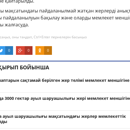
не қайтарылды.
 мақсатындағы пайдаланылмай жатқан жерлерді анықт
 пайдаланылуын бақылау және оларды мемлекет менші
ы жалғасуда.
саңыз, оны таңдап, Ctrl+Enter пернелерін басыңыз
0
0
0
АҚЫРЫП БОЙЫНША
аптарын сақтамай берілген жер телімі мемлекет меншігіне
да 3000 гектар ауыл шаруашылығы жері мемлекет меншігін
 ауыл шаруашылығы мақсатындағы жерлер мемлекеттік
лды