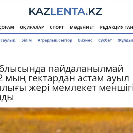
ҚОҒАМ
ОҚИҒАЛАР
СПОРТ
МӘДЕНИЕТ
РЕДАКЦИЯ ТА
нсаулық
Білім
Аграрлық сектор
Бизнес
Cұхбат
Жұлды
облысында пайдаланылмай
2 мың гектардан астам ауыл
ығы жері мемлекет меншіг
лды