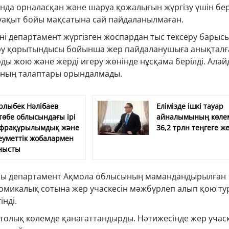
ында орналасқан және шаруа қожалығын жүргізу үшін бер
 уақыт бойы мақсатына сай пайдаланылмаған.
ні департамент жүргізген жоспардан тыс тексеру барыс
ру қорытындысы бойынша жер пайдаланушыға анықталғ
ы жою және жерді игеру жөнінде нұсқама берілді. Алай
нның талаптары орындалмады.
рлыбек Нәлібаев
Елімізде ішкі тауар
төбе облысындағы ірі
айналымының көле
фрақұрылымдық және
36,2 трлн теңгеге же
еуметтік жобалармен
нысты
ты департамент Ақмола облысының мамандандырылған
омикалық сотына жер учаскесін мәжбүрлеп алып қою ту
інді.
толық көлемде қанағаттандырды. Нәтижесінде жер учаск