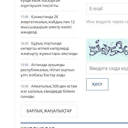
күйде көлік басқарған
жүргізушіні тоқтатты
Қазақстанда 26
17:00
Или водите через 
энергетикалық жабдық пен 12
мың шақырым электр желісі
жөнделді
Құрық портында
16:30
көтергіш-өтпелі көпірлерді
жаңғырту жұмыстары аяқталды
Астанада ауқымды
15:56
республикалық «Кітап оқитын
ұлт» жобасы бастау алды
ҚОСУ
Алматылық 500-ден астам
15:45
жас қалалық квиздерде білімін
сынады
БАРЛЫҚ ЖАҢАЛЫҚТАР