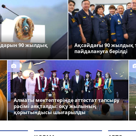
ндарын 90 жылдық
Ақсайдағы 90 жылдық 
пайдалануға берілді
Алматы мектептерінде аттестат тапсыру
рәсімі аяқталды: оқу жылының
қорытындысы шығарылды