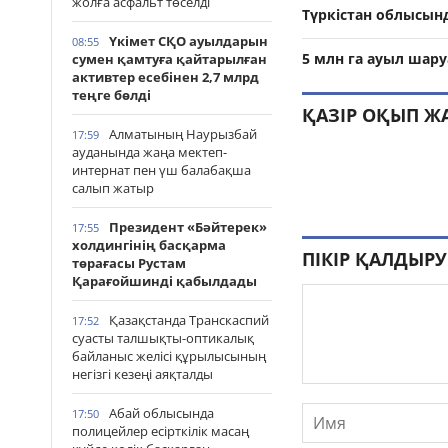
жолға асфальт төселді
Түркістан облысын
Үкімет СҚО ауылдарын
08:55
5 млн га ауыл шар
сумен қамтуға қайтарылған
активтер есебінен 2,7 млрд
теңге бөлді
ҚАЗІР ОҚЫП Ж
Алматының Наурызбай
17:59
ауданында жаңа мектеп-
интернат пен үш балабақша
салып жатыр
Президент «Бәйтерек»
17:55
холдингінің басқарма
ПІКІР ҚАЛДЫРУ
төрағасы Рустам
Қарағойшинді қабылдады
Қазақстанда Транскаспий
17:52
суасты талшықты-оптикалық
байланыс желісі құрылысының
негізгі кезеңі аяқталды
Абай облысында
17:50
полицейлер есірткілік масаң