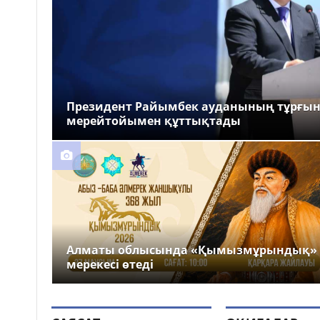
Президент Райымбек ауданының тұрғы
мерейтойымен құттықтады
Алматы облысында «Қымызмұрындық»
мерекесі өтеді