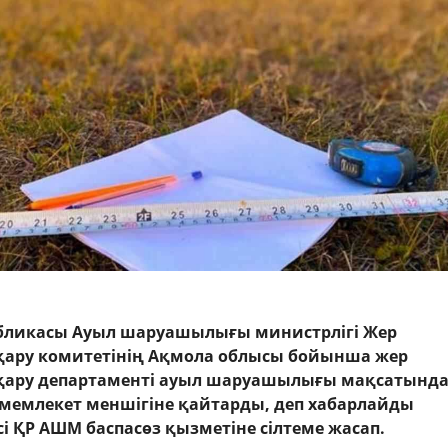
убликасы Ауыл шаруашылығы министрлігі Жер
қару комитетінің Ақмола облысы бойынша жер
сқару департаменті ауыл шаруашылығы мақсатында
і мемлекет меншігіне қайтарды, деп хабарлайды
сі ҚР АШМ баспасөз қызметіне сілтеме жасап.