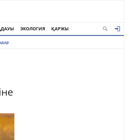
ҢДАУЫ
ЭКОЛОГИЯ
ҚАРЖЫ
здар
іне