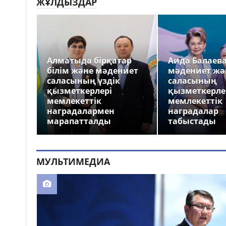
ЖҰЛДЫЗДАР
Алматыда бірқатар
Аида Балаев
білім және мәдениет
мәдениет жә
саласының үздік
саласының
қызметкерлері
қызметкерле
мемлекеттік
мемлекеттік
наградалармен
наградалар
марапатталды
табыстады
МУЛЬТИМЕДИА