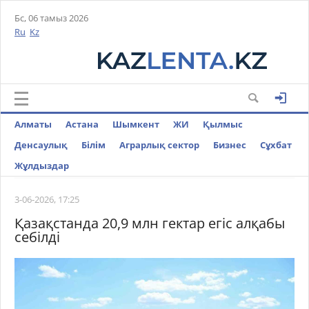
Бс, 06 тамыз 2026
Ru
Kz
Алматы
Астана
Шымкент
ЖИ
Қылмыс
Денсаулық
Білім
Аграрлық сектор
Бизнес
Cұхбат
Жұлдыздар
3-06-2026, 17:25
Қазақстанда 20,9 млн гектар егіс алқабы
себілді