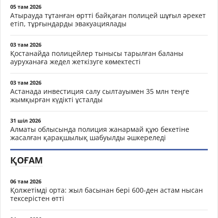
05 там 2026
Атырауда тұтанған өртті байқаған полицей шұғыл әрекет
етіп, тұрғындарды эвакуациялады
03 там 2026
Қостанайда полицейлер тынысы тарылған баланы
ауруханаға жедел жеткізуге көмектесті
03 там 2026
Астанада инвестиция салу сылтауымен 35 млн теңге
жымқырған күдікті ұсталды
31 шіл 2026
Алматы облысында полиция жанармай құю бекетіне
жасалған қарақшылық шабуылды әшкереледі
ҚОҒАМ
06 там 2026
Қолжетімді орта: жыл басынан бері 600-ден астам нысан
тексерістен өтті