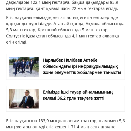
дақылдары 122,1 мың гектарға, бақша дақылдары 83,9
мың гектарға, қант қызылшасы 22 мың гектарға егілді.
Егіс науқаны еліміздің негізгі астық егетін өңірлерінде
қарқынды жүргізілуде. Атап айтқанда, Ақмола облысында
5,3 млн гектар, Қостанай облысында 5 млн гектар,
Солтүстік Қазақстан облысында 4,1 млн гектар алқапқа
егін егілді.
Нұрлыбек Нәлібаев Ақтөбе
облысындағы ірі инфрақұрылымдық
және әлеуметтік жобалармен танысты
Елімізде ішкі тауар айналымының
көлемі 36,2 трлн теңгеге жетті
Егіс науқанына 133,9 мыңнан астам трактор, шамамен 5,6
мың жоғары өнімді егіс кешені, 71,4 мың сепкіш және