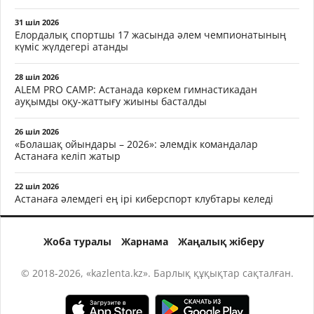
31 шіл 2026
Елордалық спортшы 17 жасында әлем чемпионатының
күміс жүлдегері атанды
28 шіл 2026
ALEM PRO CAMP: Астанада көркем гимнастикадан
ауқымды оқу-жаттығу жиыны басталды
26 шіл 2026
«Болашақ ойындары – 2026»: әлемдік командалар
Астанаға келіп жатыр
22 шіл 2026
Астанаға әлемдегі ең ірі киберспорт клубтары келеді
Жоба туралы
Жарнама
Жаңалық жіберу
© 2018-2026, «kazlenta.kz». Барлық құқықтар сақталған.