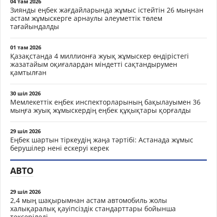
04 там 2026
Зиянды еңбек жағдайларында жұмыс істейтін 26 мыңнан
астам жұмыскерге арнаулы әлеуметтік төлем
тағайындалды
01 там 2026
Қазақстанда 4 миллионға жуық жұмыскер өндірістегі
жазатайым оқиғалардан міндетті сақтандырумен
қамтылған
30 шіл 2026
Мемлекеттік еңбек инспекторларының бақылауымен 36
мыңға жуық жұмыскердің еңбек құқықтары қорғалды
29 шіл 2026
Еңбек шартын тіркеудің жаңа тәртібі: Астанада жұмыс
берушілер нені ескеруі керек
АВТО
29 шіл 2026
2,4 мың шақырымнан астам автомобиль жолы
халықаралық қауіпсіздік стандарттары бойынша
тексеріледі