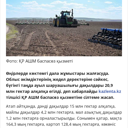
Фото: ҚР АШМ баспасөз қызметі
Өңірлерде көктемгі дала жұмыстары жалғасуда.
Облыс әкімдіктерінің жедел деректеріне сәйкес,
бүгінгі таңда ауыл шаруашылығы дақылдары 20,9
млн гектар алқапқа егілді, деп хабарлайды
kazlenta.kz
тілшісі ҚР АШМ баспасөз қызметіне сілтеме жасап.
Атап айтқанда, дәнді дақылдар 15 млн гектар алқапқа,
майлы дақылдар 4,2 млн гектарға, мал азықтық дақылдар
1,2 млн гектарға орналастырылды. Сонымен қатар, мақта
164,3 мың гектарға, картоп 128,4 мың гектарға, көкөніс