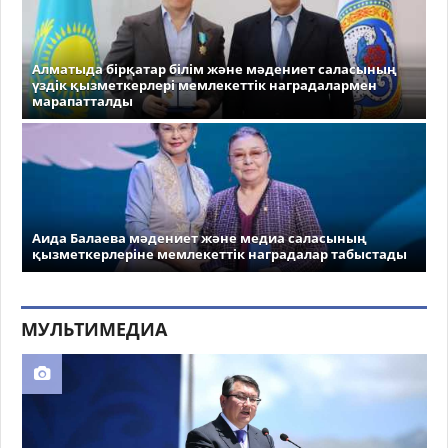
Алматыда бірқатар білім және мәдениет саласының
үздік қызметкерлері мемлекеттік наградалармен
марапатталды
Аида Балаева мәдениет және медиа саласының
қызметкерлеріне мемлекеттік наградалар табыстады
МУЛЬТИМЕДИА