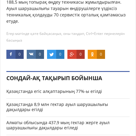
188,5 мың топырақ өңдеу техникасы жұмылдырылған.
Ауыл шаруашылығы тауарын өндірушілерге үздіксіз
техникалық қолдауды 70 сервистік орталық қамтамасыз
етуде.
Егер мәтінде қате байқасаңыз, оны таңдап, Ctrl+Enter пернелерін
басыңыз
0
0
0
0
0
СОНДАЙ-АҚ ТАҚЫРЫП БОЙЫНША
Қазақстанда егіс алқаптарының 77%-ы егілді
Қазақстанда 8,9 млн гектар ауыл шаруашылығы
дақылдары егілді
Алматы облысында 437,9 мың гектар жерге ауыл
шаруашылығы дақылдары егіледі