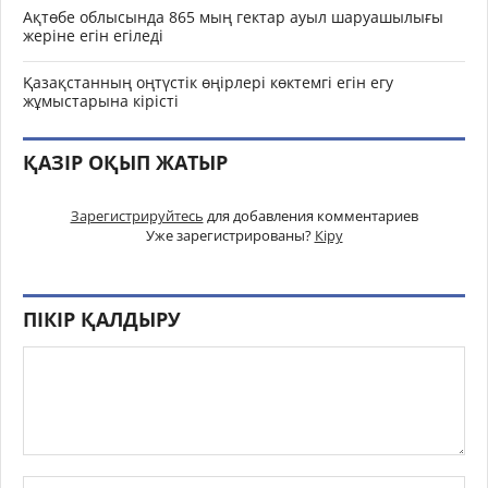
Ақтөбе облысында 865 мың гектар ауыл шаруашылығы
жеріне егін егіледі
Қазақстанның оңтүстік өңірлері көктемгі егін егу
жұмыстарына кірісті
ҚАЗІР ОҚЫП ЖАТЫР
Зарегистрируйтесь
для добавления комментариев
Уже зарегистрированы?
Кіру
ПІКІР ҚАЛДЫРУ