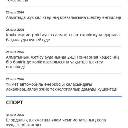
23 шіл 2026
Алматыда жүк көліктерінің қозғалысына шектеу енгізіледі
23 шіл 2026
Көлік министрлігі ауыр салмақты автокөлік құралдарына
бақылауды күшейтуде
21 шіл 2026
Алматының Жетісу ауданында 2-ші Гончарная көшесінің
бір бөлігінде көлік қозғалысына уақытша шектеу
енгізіледі
21 шіл 2026
Үкімет автомобиль өнеркәсібі саласындағы
локализациялау және технологиялық дамуды күшейтеді
СПОРТ
31 шіл 2026
Елордалық шахматшы әлем чемпионатының қола
жүлдегері атанды