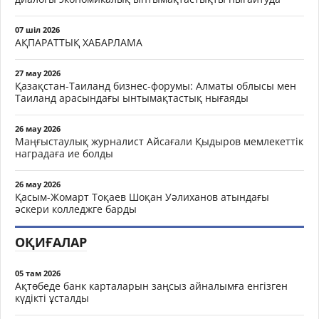
07 шіл 2026
АҚПАРАТТЫҚ ХАБАРЛАМА
27 мау 2026
Қазақстан-Таиланд бизнес-форумы: Алматы облысы мен
Таиланд арасындағы ынтымақтастық нығаяды
26 мау 2026
Маңғыстаулық журналист Айсағали Қыдыров мемлекеттік
наградаға ие болды
26 мау 2026
Қасым-Жомарт Тоқаев Шоқан Уәлиханов атындағы
әскери колледжге барды
ОҚИҒАЛАР
05 там 2026
Ақтөбеде банк карталарын заңсыз айналымға енгізген
күдікті ұсталды