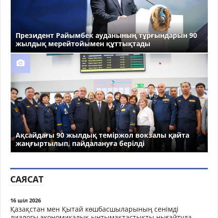
Президент Райымбек ауданының тұрғындарын 90
жылдық мерейтойымен құттықтады
Ақсайдағы 90 жылдық теміржол вокзалы қайта
жаңғыртылып, пайдалануға берілді
САЯСАТ
16 шіл 2026
Қазақстан мен Қытай көшбасшыларының сенімді
диалогы экономикалық ынтымақтастықты нығайтуда