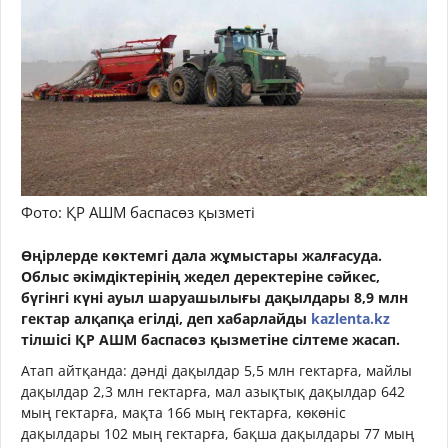
Фото: ҚР АШМ баспасөз қызметі
Өңірлерде көктемгі дала жұмыстары жалғасуда.
Облыс әкімдіктерінің жедел деректеріне сәйкес,
бүгінгі күні ауыл шаруашылығы дақылдары 8,9 млн
гектар алқапқа егілді, деп хабарлайды
kazlenta.kz
тілшісі ҚР АШМ баспасөз қызметіне сілтеме жасап.
Атап айтқанда: дәнді дақылдар 5,5 млн гектарға, майлы
дақылдар 2,3 млн гектарға, мал азықтық дақылдар 642
мың гектарға, мақта 166 мың гектарға, көкөніс
дақылдары 102 мың гектарға, бақша дақылдары 77 мың