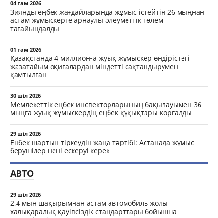
04 там 2026
Зиянды еңбек жағдайларында жұмыс істейтін 26 мыңнан
астам жұмыскерге арнаулы әлеуметтік төлем
тағайындалды
01 там 2026
Қазақстанда 4 миллионға жуық жұмыскер өндірістегі
жазатайым оқиғалардан міндетті сақтандырумен
қамтылған
30 шіл 2026
Мемлекеттік еңбек инспекторларының бақылауымен 36
мыңға жуық жұмыскердің еңбек құқықтары қорғалды
29 шіл 2026
Еңбек шартын тіркеудің жаңа тәртібі: Астанада жұмыс
берушілер нені ескеруі керек
АВТО
29 шіл 2026
2,4 мың шақырымнан астам автомобиль жолы
халықаралық қауіпсіздік стандарттары бойынша