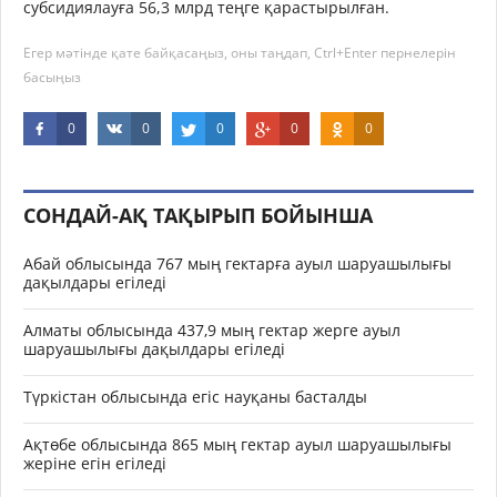
субсидиялауға 56,3 млрд теңге қарастырылған.
Егер мәтінде қате байқасаңыз, оны таңдап, Ctrl+Enter пернелерін
басыңыз
0
0
0
0
0
СОНДАЙ-АҚ ТАҚЫРЫП БОЙЫНША
Абай облысында 767 мың гектарға ауыл шаруашылығы
дақылдары егіледі
Алматы облысында 437,9 мың гектар жерге ауыл
шаруашылығы дақылдары егіледі
Түркістан облысында егіс науқаны басталды
Ақтөбе облысында 865 мың гектар ауыл шаруашылығы
жеріне егін егіледі