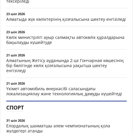
тексеріледі
23 шіл 2026
Алматыда жүк көліктерінің қозғалысына шектеу енгізіледі
23 шіл 2026
Көлік министрлігі ауыр салмақты автокөлік құралдарына
бақылауды күшейтуде
21 шіл 2026
Алматының Жетісу ауданында 2-ші Гончарная көшесінің
бір бөлігінде көлік қозғалысына уақытша шектеу
енгізіледі
21 шіл 2026
Үкімет автомобиль өнеркәсібі саласындағы
локализациялау және технологиялық дамуды күшейтеді
СПОРТ
31 шіл 2026
Елордалық шахматшы әлем чемпионатының қола
жүлдегері атанды