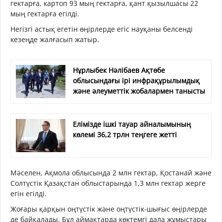
гектарға, картоп 93 мың гектарға, қант қызылшасы 22
мың гектарға егілді.
Негізгі астық егетін өңірлерде егіс науқаны белсенді
кезеңде жалғасып жатыр.
Нұрлыбек Нәлібаев Ақтөбе
облысындағы ірі инфрақұрылымдық
және әлеуметтік жобалармен танысты
Елімізде ішкі тауар айналымының
көлемі 36,2 трлн теңгеге жетті
Мәселен, Ақмола облысында 2 млн гектар, Қостанай және
Солтүстік Қазақстан облыстарында 1,3 млн гектар жерге
егін егілді.
Жоғары қарқын оңтүстік және оңтүстік-шығыс өңірлерде
де байқалады. Бұл аймақтарда көктемгі дала жұмыстары