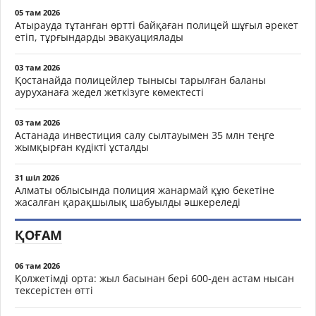
05 там 2026
Атырауда тұтанған өртті байқаған полицей шұғыл әрекет
етіп, тұрғындарды эвакуациялады
03 там 2026
Қостанайда полицейлер тынысы тарылған баланы
ауруханаға жедел жеткізуге көмектесті
03 там 2026
Астанада инвестиция салу сылтауымен 35 млн теңге
жымқырған күдікті ұсталды
31 шіл 2026
Алматы облысында полиция жанармай құю бекетіне
жасалған қарақшылық шабуылды әшкереледі
ҚОҒАМ
06 там 2026
Қолжетімді орта: жыл басынан бері 600-ден астам нысан
тексерістен өтті