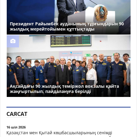
Президент Райымбек ауданының тұрғындарын 90
жылдық мерейтойымен құттықтады
Ақсайдағы 90 жылдық теміржол вокзалы қайта
жаңғыртылып, пайдалануға берілді
САЯСАТ
16 шіл 2026
Қазақстан мен Қытай көшбасшыларының сенімді