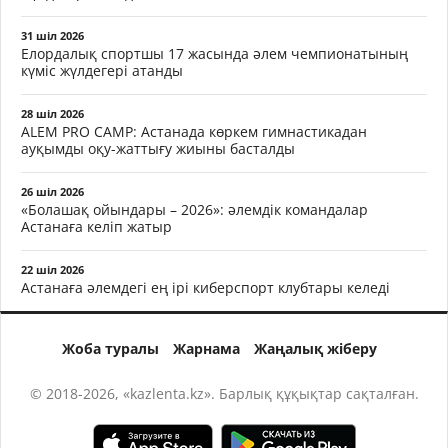
31 шіл 2026
Елордалық спортшы 17 жасында әлем чемпионатының
күміс жүлдегері атанды
28 шіл 2026
ALEM PRO CAMP: Астанада көркем гимнастикадан
ауқымды оқу-жаттығу жиыны басталды
26 шіл 2026
«Болашақ ойындары – 2026»: әлемдік командалар
Астанаға келіп жатыр
22 шіл 2026
Астанаға әлемдегі ең ірі киберспорт клубтары келеді
Жоба туралы
Жарнама
Жаңалық жіберу
© 2018-2026, «kazlenta.kz». Барлық құқықтар сақталған.