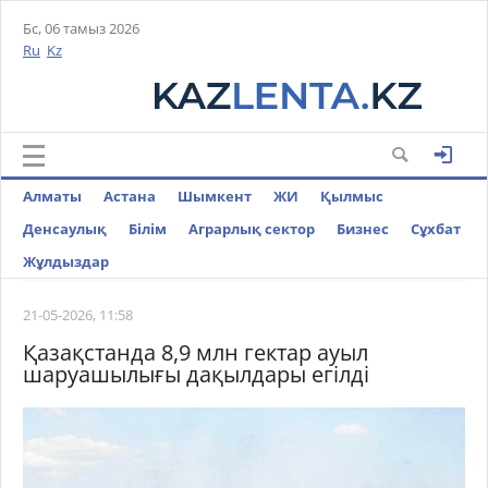
Бс, 06 тамыз 2026
Ru
Kz
Алматы
Астана
Шымкент
ЖИ
Қылмыс
Денсаулық
Білім
Аграрлық сектор
Бизнес
Cұхбат
Жұлдыздар
21-05-2026, 11:58
Қазақстанда 8,9 млн гектар ауыл
шаруашылығы дақылдары егілді