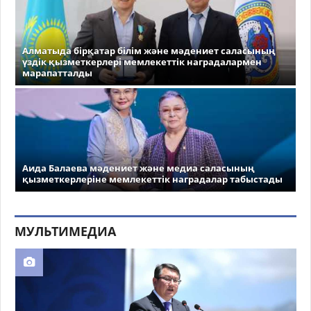
Алматыда бірқатар білім және мәдениет саласының
үздік қызметкерлері мемлекеттік наградалармен
марапатталды
Аида Балаева мәдениет және медиа саласының
қызметкерлеріне мемлекеттік наградалар табыстады
МУЛЬТИМЕДИА