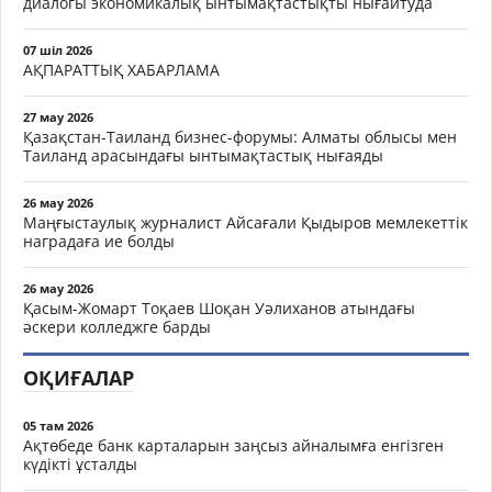
диалогы экономикалық ынтымақтастықты нығайтуда
07 шіл 2026
АҚПАРАТТЫҚ ХАБАРЛАМА
27 мау 2026
Қазақстан-Таиланд бизнес-форумы: Алматы облысы мен
Таиланд арасындағы ынтымақтастық нығаяды
26 мау 2026
Маңғыстаулық журналист Айсағали Қыдыров мемлекеттік
наградаға ие болды
26 мау 2026
Қасым-Жомарт Тоқаев Шоқан Уәлиханов атындағы
әскери колледжге барды
ОҚИҒАЛАР
05 там 2026
Ақтөбеде банк карталарын заңсыз айналымға енгізген
күдікті ұсталды