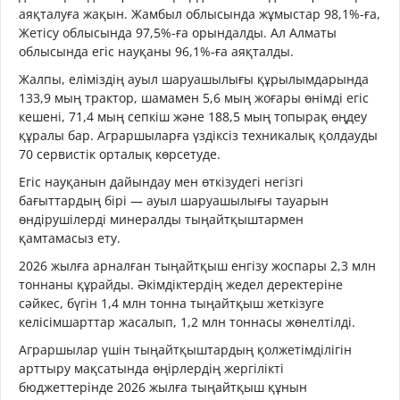
аяқталуға жақын. Жамбыл облысында жұмыстар 98,1%-ға,
Жетісу облысында 97,5%-ға орындалды. Ал Алматы
облысында егіс науқаны 96,1%-ға аяқталды.
Жалпы, еліміздің ауыл шаруашылығы құрылымдарында
133,9 мың трактор, шамамен 5,6 мың жоғары өнімді егіс
кешені, 71,4 мың сепкіш және 188,5 мың топырақ өңдеу
құралы бар. Аграршыларға үздіксіз техникалық қолдауды
70 сервистік орталық көрсетуде.
Егіс науқанын дайындау мен өткізудегі негізгі
бағыттардың бірі — ауыл шаруашылығы тауарын
өндірушілерді минералды тыңайтқыштармен
қамтамасыз ету.
2026 жылға арналған тыңайтқыш енгізу жоспары 2,3 млн
тоннаны құрайды. Әкімдіктердің жедел деректеріне
сәйкес, бүгін 1,4 млн тонна тыңайтқыш жеткізуге
келісімшарттар жасалып, 1,2 млн тоннасы жөнелтілді.
Аграршылар үшін тыңайтқыштардың қолжетімділігін
арттыру мақсатында өңірлердің жергілікті
бюджеттерінде 2026 жылға тыңайтқыш құнын