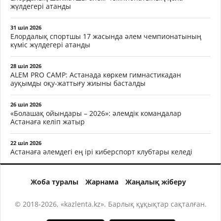
жүлдегері атанды
31 шіл 2026
Елордалық спортшы 17 жасында әлем чемпионатының
күміс жүлдегері атанды
28 шіл 2026
ALEM PRO CAMP: Астанада көркем гимнастикадан
ауқымды оқу-жаттығу жиыны басталды
26 шіл 2026
«Болашақ ойындары – 2026»: әлемдік командалар
Астанаға келіп жатыр
22 шіл 2026
Астанаға әлемдегі ең ірі киберспорт клубтары келеді
Жоба туралы
Жарнама
Жаңалық жіберу
© 2018-2026, «kazlenta.kz». Барлық құқықтар сақталған.