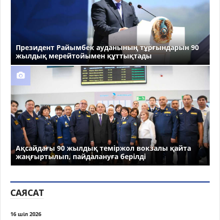
Президент Райымбек ауданының тұрғындарын 90
жылдық мерейтойымен құттықтады
Ақсайдағы 90 жылдық теміржол вокзалы қайта
жаңғыртылып, пайдалануға берілді
САЯСАТ
16 шіл 2026