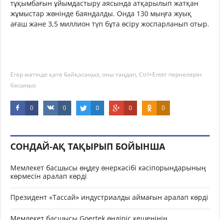
тұқымбағын ұйымдастыру аясында атқарылып жатқан
жұмыстар жөнінде баяндалды. Онда 130 мыңға жуық
ағаш және 3,5 миллион түп бұта өсіру жоспарланып отыр.
Егер мәтінде қате байқасаңыз, оны таңдап, Ctrl+Enter пернелерін
басыңыз
0
0
0
0
0
СОНДАЙ-АҚ ТАҚЫРЫП БОЙЫНША
Мемлекет басшысы өңдеу өнеркәсібі кәсіпорындарының
көрмесін аралап көрді
Президент «Тассай» индустриалды аймағын аралап көрді
Мемлекет басшысы Goertek өндіріс кешенінің