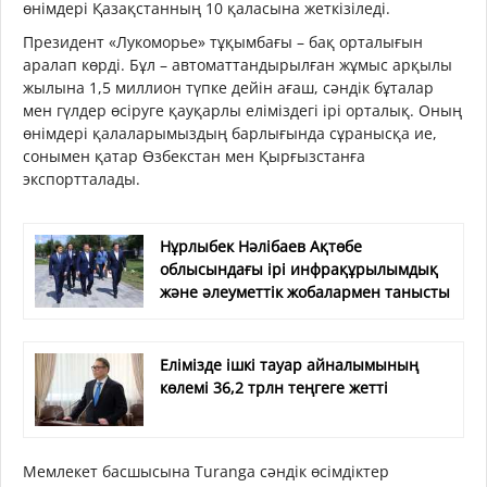
өнімдері Қазақстанның 10 қаласына жеткізіледі.
Президент «Лукоморье» тұқымбағы – бақ орталығын
аралап көрді. Бұл – автоматтандырылған жұмыс арқылы
жылына 1,5 миллион түпке дейін ағаш, сәндік бұталар
мен гүлдер өсіруге қауқарлы еліміздегі ірі орталық. Оның
өнімдері қалаларымыздың барлығында сұранысқа ие,
сонымен қатар Өзбекстан мен Қырғызстанға
экспортталады.
Нұрлыбек Нәлібаев Ақтөбе
облысындағы ірі инфрақұрылымдық
және әлеуметтік жобалармен танысты
Елімізде ішкі тауар айналымының
көлемі 36,2 трлн теңгеге жетті
Мемлекет басшысына Turanga сәндік өсімдіктер