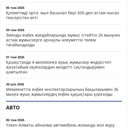
06 там 2026
Қолжетімді орта: жыл басынан бері 600-ден астам нысан
тексерістен өтті
04 там 2026
Зиянды еңбек жағдайларында жұмыс істейтін 26 мыңнан
астам жұмыскерге арнаулы әлеуметтік төлем
тағайындалды
01 там 2026
Қазақстанда 4 миллионға жуық жұмыскер өндірістегі
жазатайым оқиғалардан міндетті сақтандырумен
қамтылған
30 шіл 2026
Мемлекеттік еңбек инспекторларының бақылауымен 36
мыңға жуық жұмыскердің еңбек құқықтары қорғалды
АВТО
06 там 2026
Үлкен Алматы айналма автомобиль жолында жол жүру