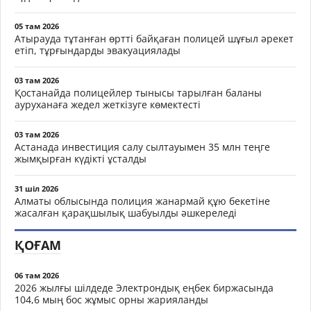
05 там 2026
Атырауда тұтанған өртті байқаған полицей шұғыл әрекет
етіп, тұрғындарды эвакуациялады
03 там 2026
Қостанайда полицейлер тынысы тарылған баланы
ауруханаға жедел жеткізуге көмектесті
03 там 2026
Астанада инвестиция салу сылтауымен 35 млн теңге
жымқырған күдікті ұсталды
31 шіл 2026
Алматы облысында полиция жанармай құю бекетіне
жасалған қарақшылық шабуылды әшкереледі
ҚОҒАМ
06 там 2026
2026 жылғы шілдеде Электрондық еңбек биржасында
104,6 мың бос жұмыс орны жарияланды