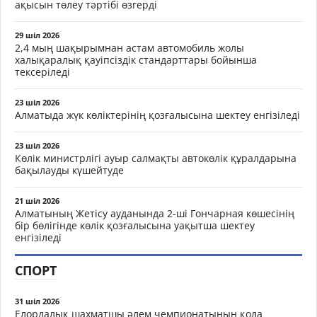
ақысын төлеу тәртібі өзгерді
29 шіл 2026
2,4 мың шақырымнан астам автомобиль жолы
халықаралық қауіпсіздік стандарттары бойынша
тексеріледі
23 шіл 2026
Алматыда жүк көліктерінің қозғалысына шектеу енгізіледі
23 шіл 2026
Көлік министрлігі ауыр салмақты автокөлік құралдарына
бақылауды күшейтуде
21 шіл 2026
Алматының Жетісу ауданында 2-ші Гончарная көшесінің
бір бөлігінде көлік қозғалысына уақытша шектеу
енгізіледі
СПОРТ
31 шіл 2026
Елордалық шахматшы әлем чемпионатының қола