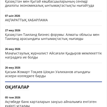
Қазақстан мен Қытай көшбасшыларының сенімді
диалогы экономикалық ынтымақтастықты нығайтуда
07 шіл 2026
АҚПАРАТТЫҚ ХАБАРЛАМА
27 мау 2026
Қазақстан-Таиланд бизнес-форумы: Алматы облысы мен
Таиланд арасындағы ынтымақтастық нығаяды
26 мау 2026
Маңғыстаулық журналист Айсағали Қыдыров мемлекеттік
наградаға ие болды
26 мау 2026
Қасым-Жомарт Тоқаев Шоқан Уәлиханов атындағы
әскери колледжге барды
ОҚИҒАЛАР
05 там 2026
Ақтөбеде банк карталарын заңсыз айналымға енгізген
күдікті ұсталды