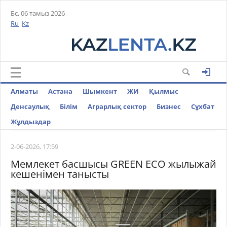
Бс, 06 тамыз 2026
Ru
Kz
Алматы
Астана
Шымкент
ЖИ
Қылмыс
Денсаулық
Білім
Аграрлық сектор
Бизнес
Cұхбат
Жұлдыздар
2-06-2026, 17:59
Мемлекет басшысы GREEN ЕСО жылыжай
кешенімен танысты