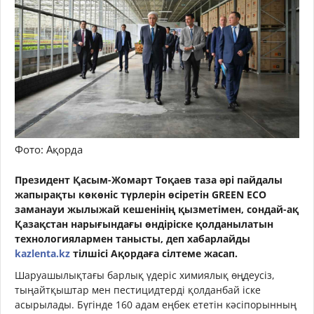
Фото: Ақорда
Президент Қасым-Жомарт Тоқаев таза әрі пайдалы
жапырақты көкөніс түрлерін өсіретін GREEN ЕСО
заманауи жылыжай кешенінің қызметімен, сондай-ақ
Қазақстан нарығындағы өндіріске қолданылатын
технологиялармен танысты, деп хабарлайды
kazlenta.kz
тілшісі Ақордаға сілтеме жасап.
Шаруашылықтағы барлық үдеріс химиялық өңдеусіз,
тыңайтқыштар мен пестицидтерді қолданбай іске
асырылады. Бүгінде 160 адам еңбек ететін кәсіпорынның