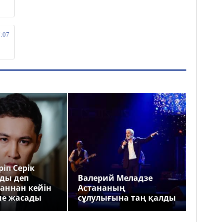
7:07
іп Серік
ды деп
Валерий Меладзе
аннан кейін
Астананың
ме жасады
сұлулығына таң қалды