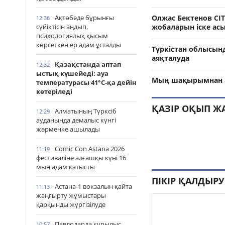
Ақтөбеде бұрынғы
Олжас Бектенов CI
12:36
сүйіктісін аңдып,
жобаларын іске ас
психологиялық қысым
көрсеткен ер адам ұсталды
Түркістан облысын
аяқталуда
Қазақстанда аптап
12:32
ыстық күшейеді: ауа
Мың шақырымнан а
температурасы 41°С-қа дейін
көтеріледі
ҚАЗІР ОҚЫП Ж
Алматының Түрксіб
12:29
ауданында демалыс күнгі
жәрмеңке ашылады
Comic Con Astana 2026
11:19
фестиваліне алғашқы күні 16
мың адам қатысты
ПІКІР ҚАЛДЫРУ
Астана-1 вокзалын қайта
11:13
жаңғырту жұмыстары
қарқынды жүргізілуде
Павлодарда құрылыс
10:57