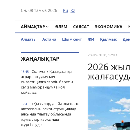
Сн, 08 тамыз 2026
Ru
Kz
АЙМАҚТАР
ӘЛЕМ
САЯСАТ
ЭКОНОМИКА
Алматы
Астана
Шымкент
ЖИ
Қылмыс
Де
28-05-2026, 12:03
ЖАҢАЛЫҚТАР
2026 жы
Солтүстік Қазақстанда
13:45
жалғасуд
аграрлық даму мен
инвестицияға серпін беретін
сегіз меморандумға қол
қойылды
«Қызылорда – Жезқазған»
12:41
автожолын реконструкциялау
аясында Ұлытау облысында
жұмыстар қарқынды
жүргізілуде