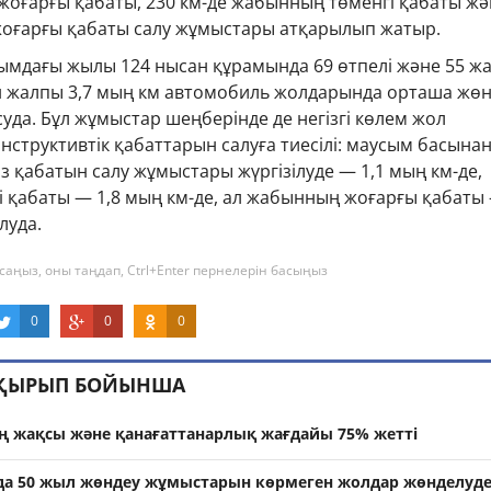
ң жоғарғы қабаты, 230 км-де жабынның төменгі қабаты жә
оғарғы қабаты салу жұмыстары атқарылып жатыр.
ымдағы жылы 124 нысан құрамында 69 өтпелі және 55 ж
н жалпы 3,7 мың км автомобиль жолдарында орташа жө
да. Бұл жұмыстар шеңберінде де негізгі көлем жол
труктивтік қабаттарын салуға тиесілі: маусым басынан
з қабатын салу жұмыстары жүргізілуде — 1,1 мың км-де,
 қабаты — 1,8 мың км-де, ал жабынның жоғарғы қабаты 
луда.
саңыз, оны таңдап, Ctrl+Enter пернелерін басыңыз
0
0
0
АҚЫРЫП БОЙЫНША
 жақсы және қанағаттанарлық жағдайы 75% жетті
да 50 жыл жөндеу жұмыстарын көрмеген жолдар жөнделуд