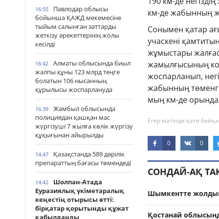
190 км-де негізді
Павлодар облысы
16:55
км-де жабынның ж
бойынша ҚАЖД мекемесіне
тыйым салынған заттарды
Сонымен қатар ағ
жеткізу әрекеттерінің жолы
учаскені қамтиты
кесілді
жұмыстары жалғасу
Алматы облысында биыл
жамылғысының конс
16:42
жалпы құны 123 млрд теңге
жоспарланып, негі
болатын 106 нысанның
жабынның төменгі
құрылысы жоспарлануда
мың км-де орында
Жамбыл облысында
16:39
полициядан қашқан мас
Егер мәтінде қате байқа
жүргізуші 7 жылға көлік жүргізу
құқығынан айырылды
0
0
Қазақстанда 589 дәрілік
14:47
препараттың бағасы төмендеді
СОНДАЙ-АҚ Т
Шолпан-Атада
14:42
Еуразиялық үкіметаралық
Шымкентте жолдың
кеңестің отырысы өтті:
бірқатар қорытынды құжат
Қостанай облысын
қабылданды