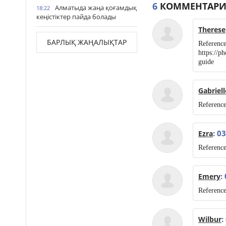
6
КОММЕНТАРИ
Алматыда жаңа қоғамдық
18:22
кеңістіктер пайда болады
Therese
БАРЛЫҚ ЖАҢАЛЫҚТАР
Reference
https://p
guide
Gabriell
Referenc
: 0
Ezra
Reference
:
Emery
Reference
:
Wilbur