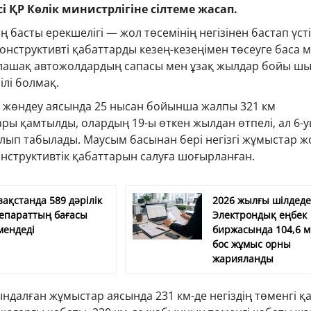
і ҚР Көлік министрлігіне сілтеме жасап.
басты ерекшелігі — жол төсемінің негізінен бастап үсті
конструктивті қабаттарды кезең-кезеңімен төсеуге баса 
болашақ автожолдардың сапасы мен ұзақ жылдар бойы ш
ілі болмақ.
і жөндеу аясында 25 нысан бойынша жалпы 321 км
ры қамтылды, олардың 19-ы өткен жылдан өтпелі, ал 6-
лып табылады. Маусым басынан бері негізгі жұмыстар ж
структивтік қабаттарын салуға шоғырланған.
зақстанда 589 дәрілік
2026 жылғы шілдед
епараттың бағасы
Электрондық еңбек
мендеді
биржасында 104,6 
бос жұмыс орны
жарияланды
далған жұмыстар аясында 231 км-де негіздің төменгі қ