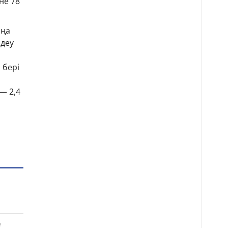
не 78
аңа
ндеу
 бері
— 2,4
е