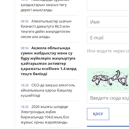
қалдықтарын заңсыз төгу
дерегі анықталды
Алматылықтар шағын
08:56
бизнесті дамытуға 86,5 млн
теңгеге дейін жеңілдетілген
несие ала алады
Ақмола облысында
08:54
Или водите через 
сумен жабдықтау және су
бұру жүйелерін жаңғыртуға
қайтарылған активтер
қаражаты есебінен 1,4 млрд
теңге бөлінді
СҚО-да заңсыз алкоголь
18:28
айналымына қарсы бақылау
күшейтілді
2026 жылғы шілдеде
18:26
Электрондық еңбек
ҚОСУ
биржасында 104,6 мың бос
жұмыс орны жарияланды