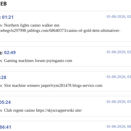
ЕВ
: 01:21
01-06-2026, 0
s: Northern lights casino walker mn
hoebegvls297998.jaiblogs.com/68640373/casino-of-gold-dein-ultimativer-
: 02:49
e
01-06-2026, 0
es: Gaming machines forum-joyingauto.com
3:28
01-06-2026, 0
s: Slot machine winners jasperlvym281478.blogs-service.com
 05:24
01-06-2026, 0
s: Club regent casino https://skyscrapperwiki.site/
 06:41
01-06-2026, 0