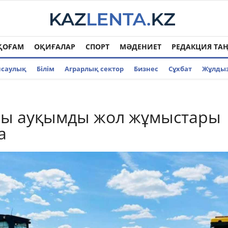
ҚОҒАМ
ОҚИҒАЛАР
СПОРТ
МӘДЕНИЕТ
РЕДАКЦИЯ ТА
нсаулық
Білім
Аграрлық сектор
Бизнес
Cұхбат
Жұлды
лы ауқымды жол жұмыстары
а