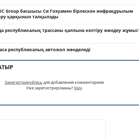
TIC Group басшысы Си Гохуамен бірлескен инфрақұрылым
ыру қарқынын талқылады
да республикалық трассаны қалпына келтіру жөндеу жұмы
са республикалық автожол жөнделеді
АТЫР
Зарегистрируйтесь
для добавления комментариев
Уже зарегистрированы?
Кіру