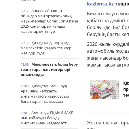
kazlenta.kz
тілшіс
Аңызға айналған
18:17
Биылғы маусымның 
ойындар мен ортағасырлық
қабатына дейінгі 
жауынгерлер: Comic Con Astana
2026 қонақтарын қандай
берілуінде. Бұл 
қызықтар күтіп тұр
беруінің басты кеп
Қазақстанда туризмді
18:12
2026 жылы күрдел
мемлекеттік қолдау тетіктері
автомобиль жолда
жетілдірілуде
жаңа нысандар бо
Мемлекеттік білім беру
жамылғысының кон
18:09
гранттарының иегерлері
анықталды
Қа
Қазақстан мен Сауд
18:03
пр
Арабиясы көпжақты
тө
ынтымақтастықтың басым
бағыттарын талқылады
Алматыда ЕҚЫҰ ДИАҚБ-
18:01
ның сайлауды байқау
Жоспарланып, орын
миссиясымен кездесу өтті