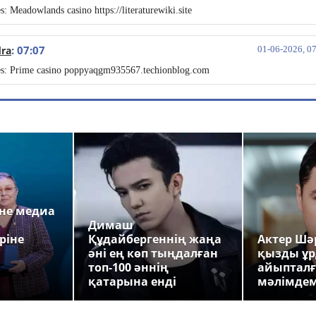
s: Meadowlands casino https://literaturewiki.site
: 07:07
dra
01-06-2026, 0
es: Prime casino poppyaqgm935567.techionblog.com
а
не медиа
Димаш
ріне
Құдайбергеннің жаңа
Актер Шәр
әні ең көп тыңдалған
қызды ұр
топ-100 әннің
айыпталғ
қатарына енді
мәлімде