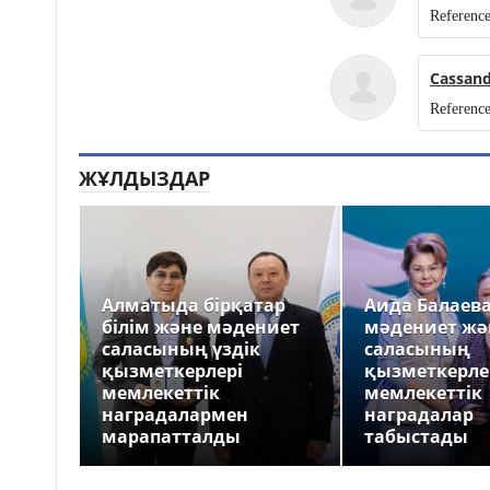
Reference
Cassan
Referenc
ЖҰЛДЫЗДАР
Алматыда бірқатар
Аида Балаев
білім және мәдениет
мәдениет жә
саласының үздік
саласының
қызметкерлері
қызметкерле
мемлекеттік
мемлекеттік
наградалармен
наградалар
марапатталды
табыстады