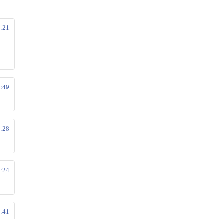
1:21
2:49
3:28
5:24
6:41