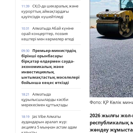
СҚО-да шекаралық және
11:39
курорттық аймақтардағы
қауіпсіздік күшейтіледі
Алматыда Абай күніне
10:31
орай концерттер, поэзия
кештері мен көрмелер өтеді
Премьер-министрдің
09:30
бірінші орынбасары
бірқатар елдермен сауда-
экономикалық және
инвестициялық
ынтымақтастық мәселелері
бойынша кеңес өткізді
Алматыда
18:21
құрылысшыларды кәсіби
Фото: ҚР Көлік мини
мерекесімен құттықтады
2026 жылғы жол-
Jas Vibe Алматы
18:19
аудандарын аралап жүр:
республикалық 
акцияға 5 мыңнан астам адам
жөндеу жұмыста
қатысты