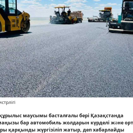
стрлігі
құрылыс маусымы басталғалы бері Қазақстанда
маңызы бар автомобиль жолдарын күрделі жəне ор
ры қарқынды жүргізіліп жатыр, деп хабарлайды