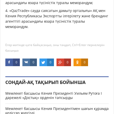
арасындағы өзара түсіністік туралы меморандум;
4. «QazTrade» сауда саясатын дамыту орталығы» АҚ мен
Кения Республикасы Экспортты ілгерілету және брендинг
агенттігі арасындағы өзара түсіністік туралы
меморандум.
Егер мәтінде қате байқасаңыз, оны таңдап, Ctrl+Enter пернелерін
басыңыз
0
0
0
0
0
СОНДАЙ-АҚ ТАҚЫРЫП БОЙЫНША
Мемлекет басшысы Кения Президенті Уильям Рутоға І
дәрежелі «Достық» орденін тапсырды
Мемлекет басшысы Кения Президентімен шағын құрамда
келіссөз жүргізді