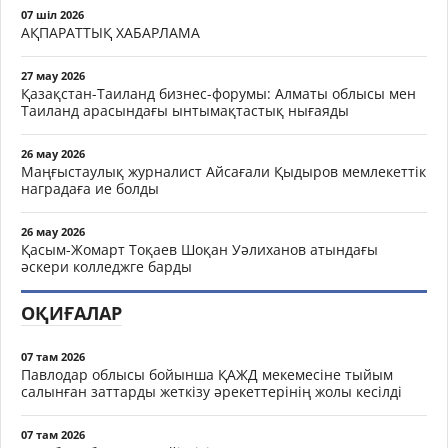
07 шіл 2026
АҚПАРАТТЫҚ ХАБАРЛАМА
27 мау 2026
Қазақстан-Таиланд бизнес-форумы: Алматы облысы мен
Таиланд арасындағы ынтымақтастық нығаяды
26 мау 2026
Маңғыстаулық журналист Айсағали Қыдыров мемлекеттік
наградаға ие болды
26 мау 2026
Қасым-Жомарт Тоқаев Шоқан Уәлиханов атындағы
әскери колледжге барды
ОҚИҒАЛАР
07 там 2026
Павлодар облысы бойынша ҚАЖД мекемесіне тыйым
салынған заттарды жеткізу әрекеттерінің жолы кесілді
07 там 2026