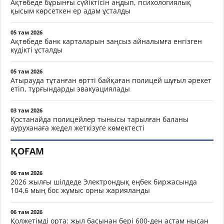
Ақтөбеде бұрынғы сүйіктісін аңдып, психологиялық
қысым көрсеткен ер адам ұсталды
05 там 2026
Ақтөбеде банк карталарын заңсыз айналымға енгізген
күдікті ұсталды
05 там 2026
Атырауда тұтанған өртті байқаған полицей шұғыл әрекет
етіп, тұрғындарды эвакуациялады
03 там 2026
Қостанайда полицейлер тынысы тарылған баланы
ауруханаға жедел жеткізуге көмектесті
ҚОҒАМ
06 там 2026
2026 жылғы шілдеде Электрондық еңбек биржасында
104,6 мың бос жұмыс орны жарияланды
06 там 2026
Қолжетімді орта: жыл басынан бері 600-ден астам нысан