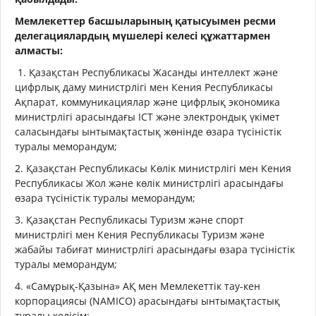
Мемлекеттер басшыларының қатысуымен ресми
делегациялардың мүшелері келесі құжаттармен
алмасты:
1. Қазақстан Республикасы Жасанды интеллект және
цифрлық даму министрлігі мен Кения Республикасы
Ақпарат, коммуникациялар және цифрлық экономика
министрлігі арасындағы ICT және электрондық үкімет
саласындағы ынтымақтастық жөнінде өзара түсіністік
туралы меморандум;
2. Қазақстан Республикасы Көлік министрлігі мен Кения
Республикасы Жол және көлік министрлігі арасындағы
өзара түсіністік туралы меморандум;
3. Қазақстан Республикасы Туризм және спорт
министрлігі мен Кения Республикасы Туризм және
жабайы табиғат министрлігі арасындағы өзара түсіністік
туралы меморандум;
4. «Самұрық-Қазына» АҚ мен Мемлекеттік тау-кен
корпорациясы (NAMICO) арасындағы ынтымақтастық
туралы келісім;