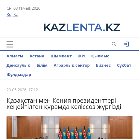
Сн, 08 тамыз 2026
Ru
Kz
Алматы
Астана
Шымкент
ЖИ
Қылмыс
Денсаулық
Білім
Аграрлық сектор
Бизнес
Cұхбат
Жұлдыздар
20-05-2026, 17:12
Қазақстан мен Кения президенттері
кеңейтілген құрамда келіссөз жүргізді