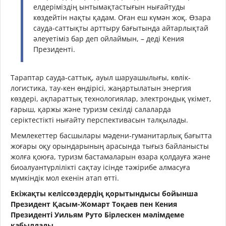
елдеріміздің ынтымақтастығын нығайтуды
көздейтін нақты қадам. Оған еш күмән жоқ. Өзара
сауда-саттықты арттыру бағытында айтарлықтай
әлеуетіміз бар деп ойлаймын, – деді Кения
Президенті.
Тараптар сауда-саттық, ауыл шаруашылығы, көлік-
логистика, тау-кен өндірісі, жаңартылатын энергия
көздері, ақпараттық технологиялар, электрондық үкімет,
ғарыш, қаржы және туризм секілді салаларда
серіктестікті нығайту перспективасын талқылады.
Мемлекеттер басшылары мәдени-гуманитарлық бағытта
жоғары оқу орындарының арасында тығыз байланысты
жолға қоюға, туризм бастамаларын өзара қолдауға және
биоалуантүрлілікті сақтау ісінде тәжірибе алмасуға
мүмкіндік мол екенін атап өтті.
Екіжақты келіссөздердің қорытындысы бойынша
Президент Қасым-Жомарт Тоқаев пен Кения
Президенті Уильям Руто Бірлескен мәлімдеме
қабылдады.