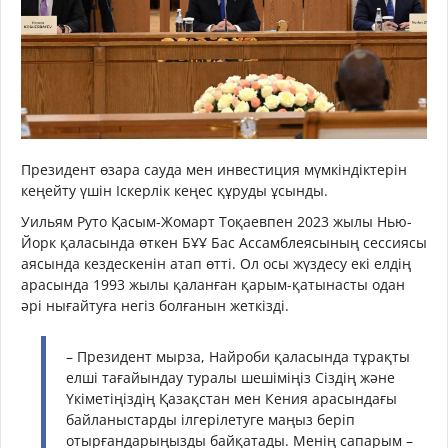
Президент өзара сауда мен инвестиция мүмкіндіктерін
кеңейту үшін Іскерлік кеңес құруды ұсынды.
Уильям Руто Қасым-Жомарт Тоқаевпен 2023 жылы Нью-
Йорк қаласында өткен БҰҰ Бас Ассамблеясының сессиясы
аясында кездескенін атап өтті. Ол осы жүздесу екі елдің
арасында 1993 жылы қаланған қарым-қатынасты одан
әрі нығайтуға негіз болғанын жеткізді.
– Президент мырза, Найроби қаласында тұрақты
елші тағайындау туралы шешіміңіз Сіздің және
Үкіметіңіздің Қазақстан мен Кения арасындағы
байланыстарды ілгерілетуге маңыз беріп
отырғандарыңызды байқатады. Менің сапарым –