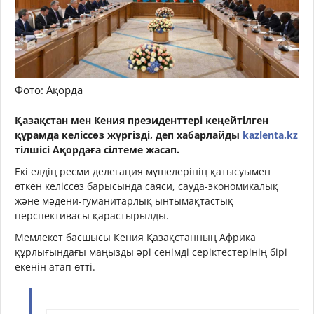
Фото: Ақорда
Қазақстан мен Кения президенттері кеңейтілген
құрамда келіссөз жүргізді, деп хабарлайды
kazlenta.kz
тілшісі Ақордаға сілтеме жасап.
Екі елдің ресми делегация мүшелерінің қатысуымен
өткен келіссөз барысында саяси, сауда-экономикалық
және мәдени-гуманитарлық ынтымақтастық
перспективасы қарастырылды.
Мемлекет басшысы Кения Қазақстанның Африка
құрлығындағы маңызды әрі сенімді серіктестерінің бірі
екенін атап өтті.