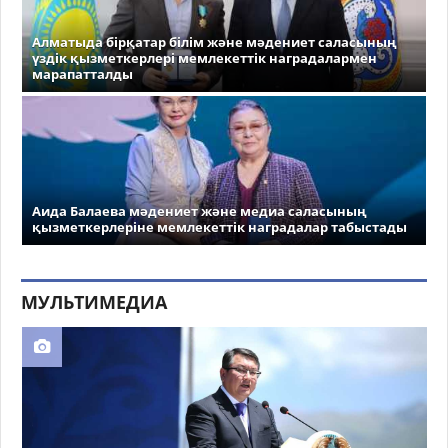
Алматыда бірқатар білім және мәдениет саласының
үздік қызметкерлері мемлекеттік наградалармен
марапатталды
Аида Балаева мәдениет және медиа саласының
қызметкерлеріне мемлекеттік наградалар табыстады
МУЛЬТИМЕДИА