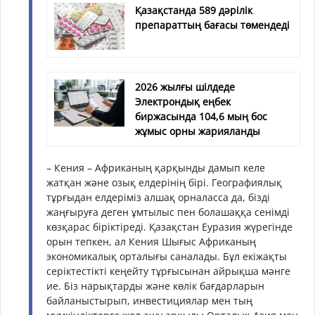
Қазақстанда 589 дәрілік
препараттың бағасы төмендеді
2026 жылғы шілдеде
Электрондық еңбек
биржасында 104,6 мың бос
жұмыс орны жарияланды
– Кения – Африканың қарқынды дамып келе
жатқан және озық елдерінің бірі. Географиялық
тұрғыдан елдеріміз алшақ орналасса да, бізді
жаңғыруға деген ұмтылыс пен болашаққа сенімді
көзқарас біріктіреді. Қазақстан Еуразия жүрегінде
орын тепкен, ал Кения Шығыс Африканың
экономикалық орталығы саналады. Бұл екіжақты
серіктестікті кеңейту тұрғысынан айрықша мәнге
ие. Біз нарықтарды және көлік бағдарларын
байланыстырып, инвестициялар мен тың