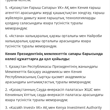
5. «Қазақстан Ғарыш Сапары» ҰК» АҚ мен Кения ғарыш
агенттігі арасындағы жерді қашықтықтан зондтау, ғарыш
жүйелерін дамыту және ғарыштық технологияларды
қолдану саласындағы өзара түсіністік туралы
меморандум;
6. «Астана» халықаралық қаржы орталығы мен Найроби
халықаралық қаржы орталығы арасындағы өзара
түсіністік туралы меморандум.
Кения Президентінің мемлекеттік сапары барысында
келесі құжаттарға да қол қойылды:
1. Қазақстан Республикасы Президентінің жанындағы
Мемлекеттік басқару академиясы мен Кения
Республикасының Сыртқы қызмет академиясы
арасындағы ынтымақтастық туралы меморандум;
2. «Қазақстанның Сауда-өнеркәсіп палатасы» ЖШС мен
Кенияның Ұлттық сауда-өнеркәсіп палатасы арасындағы
өзара түсіністік туралы меморандум;
3. «Kazakh Invest» ҰК» АҚ мен Kenya Investment Authority