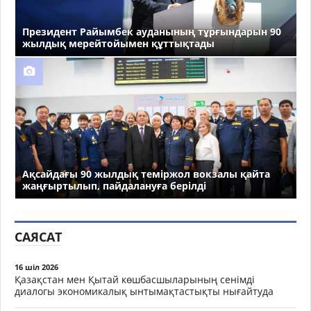
Президент Райымбек ауданының тұрғындарын 90
жылдық мерейтойымен құттықтады
Ақсайдағы 90 жылдық теміржол вокзалы қайта
жаңғыртылып, пайдалануға берілді
САЯСАТ
16 шіл 2026
Қазақстан мен Қытай көшбасшыларының сенімді
диалогы экономикалық ынтымақтастықты нығайтуда