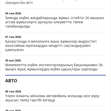
тексерістен өтті
04 там 2026
Зиянды еңбек жағдайларында жұмыс істейтін 26 мыңнан
астам жұмыскерге арнаулы әлеуметтік төлем
тағайындалды
01 там 2026
Қазақстанда 4 миллионға жуық жұмыскер өндірістегі
жазатайым оқиғалардан міндетті сақтандырумен
қамтылған
30 шіл 2026
Мемлекеттік еңбек инспекторларының бақылауымен 36
мыңға жуық жұмыскердің еңбек құқықтары қорғалды
АВТО
06 там 2026
Үлкен Алматы айналма автомобиль жолында жол жүру
ақысын төлеу тәртібі өзгерді
29 шіл 2026