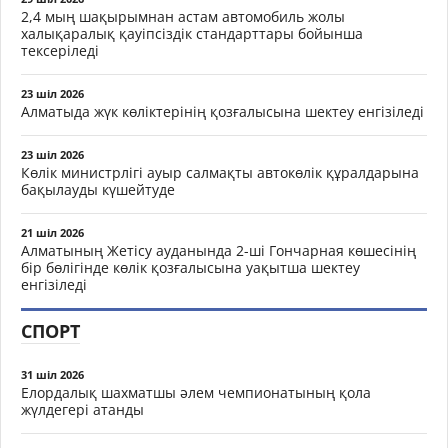
2,4 мың шақырымнан астам автомобиль жолы
халықаралық қауіпсіздік стандарттары бойынша
тексеріледі
23 шіл 2026
Алматыда жүк көліктерінің қозғалысына шектеу енгізіледі
23 шіл 2026
Көлік министрлігі ауыр салмақты автокөлік құралдарына
бақылауды күшейтуде
21 шіл 2026
Алматының Жетісу ауданында 2-ші Гончарная көшесінің
бір бөлігінде көлік қозғалысына уақытша шектеу
енгізіледі
СПОРТ
31 шіл 2026
Елордалық шахматшы әлем чемпионатының қола
жүлдегері атанды