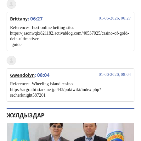
: 06:27
Brittany
01-06-2026, 06:27
References: Best online betting sites
https://jasonwqlx821182.activablog.com/40537025/casino-of-gold-
dein-ultimativer
-guide
: 08:04
Gwendolyn
01-06-2026, 08:04
References: Wheeling island casino
https://argrathi.stars.ne.jp:443/pukiwiki/index.php?
secherknight587201
ЖҰЛДЫЗДАР