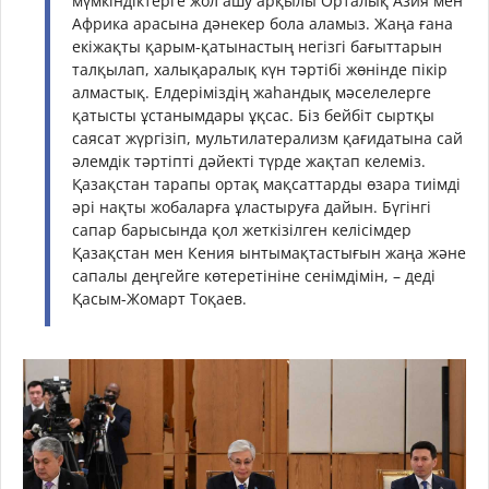
мүмкіндіктерге жол ашу арқылы Орталық Азия мен
Африка арасына дәнекер бола аламыз. Жаңа ғана
екіжақты қарым-қатынастың негізгі бағыттарын
талқылап, халықаралық күн тәртібі жөнінде пікір
алмастық. Елдеріміздің жаһандық мәселелерге
қатысты ұстанымдары ұқсас. Біз бейбіт сыртқы
саясат жүргізіп, мультилатерализм қағидатына сай
әлемдік тәртіпті дәйекті түрде жақтап келеміз.
Қазақстан тарапы ортақ мақсаттарды өзара тиімді
әрі нақты жобаларға ұластыруға дайын. Бүгінгі
сапар барысында қол жеткізілген келісімдер
Қазақстан мен Кения ынтымақтастығын жаңа және
сапалы деңгейге көтеретініне сенімдімін, – деді
Қасым-Жомарт Тоқаев.