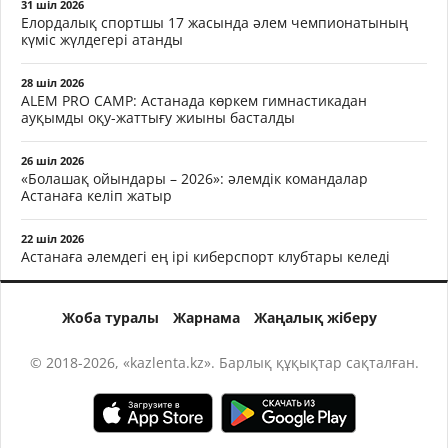
31 шіл 2026
Елордалық спортшы 17 жасында әлем чемпионатының
күміс жүлдегері атанды
28 шіл 2026
ALEM PRO CAMP: Астанада көркем гимнастикадан
ауқымды оқу-жаттығу жиыны басталды
26 шіл 2026
«Болашақ ойындары – 2026»: әлемдік командалар
Астанаға келіп жатыр
22 шіл 2026
Астанаға әлемдегі ең ірі киберспорт клубтары келеді
Жоба туралы
Жарнама
Жаңалық жіберу
© 2018-2026, «kazlenta.kz». Барлық құқықтар сақталған.