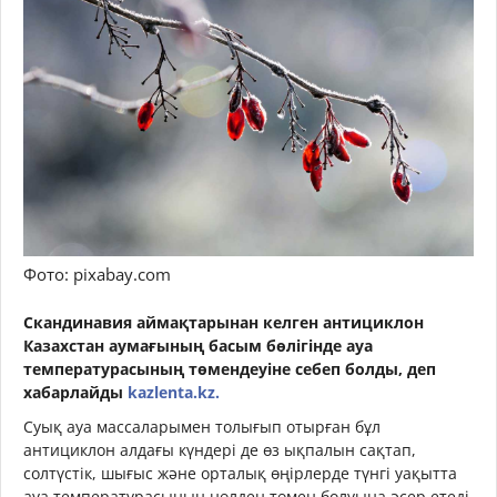
Фото: pixabay.com
Скандинавия аймақтарынан келген антициклон
Казахстан аумағының басым бөлігінде ауа
температурасының төмендеуіне себеп болды, деп
хабарлайды
kazlenta.kz.
Суық ауа массаларымен толығып отырған бұл
антициклон алдағы күндері де өз ықпалын сақтап,
солтүстік, шығыс және орталық өңірлерде түнгі уақытта
ауа температурасының нөлден төмен болуына әсер етеді.