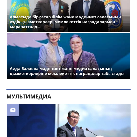
Алматыда бірқатар білім және мәдениет саласының
үздік қызметкерлері мемлекеттік наградалармен
марапатталды
Аида Балаева мәдениет және медиа саласының
қызметкерлеріне мемлекеттік наградалар табыстады
МУЛЬТИМЕДИА