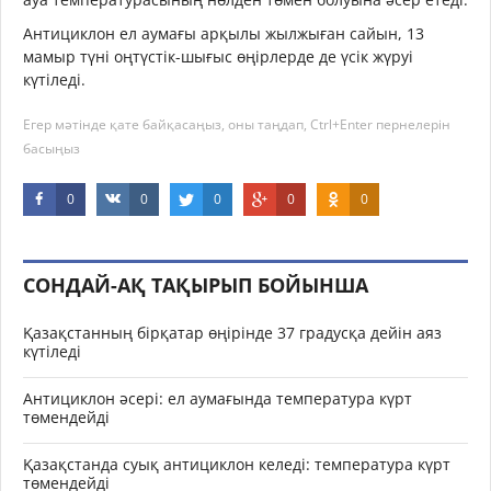
Антициклон ел аумағы арқылы жылжыған сайын, 13
мамыр түні оңтүстік-шығыс өңірлерде де үсік жүруі
күтіледі.
Егер мәтінде қате байқасаңыз, оны таңдап, Ctrl+Enter пернелерін
басыңыз
0
0
0
0
0
СОНДАЙ-АҚ ТАҚЫРЫП БОЙЫНША
Қазақстанның бірқатар өңірінде 37 градусқа дейін аяз
күтіледі
Антициклон әсері: ел аумағында температура күрт
төмендейді
Қазақстанда суық антициклон келеді: температура күрт
төмендейді