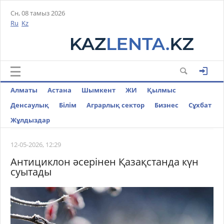
Сн, 08 тамыз 2026
Ru
Kz
Алматы
Астана
Шымкент
ЖИ
Қылмыс
Денсаулық
Білім
Аграрлық сектор
Бизнес
Cұхбат
Жұлдыздар
12-05-2026, 12:29
Антициклон әсерінен Қазақстанда күн
суытады