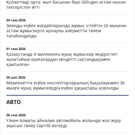
Қолжетімді орта: жыл басынан бері 600-ден астам нысан
тексерістен өтті
04 там 2026
Зиянды еңбек жағдайларында жұмыс істейтін 26 мыңнан
астам жұмыскерге арнаулы әлеуметтік төлем
тағайындалды
01 там 2026
Қазақстанда 4 миллионға жуық жұмыскер өндірістегі
жазатайым оқиғалардан міндетті сақтандырумен
қамтылған
30 шіл 2026
Мемлекеттік еңбек инспекторларының бақылауымен 36
мыңға жуық жұмыскердің еңбек құқықтары қорғалды
АВТО
06 там 2026
Үлкен Алматы айналма автомобиль жолында жол жүру
ақысын төлеу тәртібі өзгерді