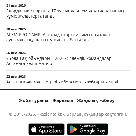
31 шіл 2026
Елордалық спортшы 17 жасында әлем чемпионатының
күміс жүлдегері атанды
28 шіл 2026
ALEM PRO CAMP: Астанада көркем гимнастикадан
ауқымды оқу-жаттығу жиыны басталды
26 шіл 2026
«Болашақ ойындары – 2026»: әлемдік командалар
Астанаға келіп жатыр
22 шіл 2026
Астанаға әлемдегі ең ірі киберспорт клубтары келеді
Жоба туралы
Жарнама
Жаңалық жіберу
© 2018-2026, «kazlenta.kz». Барлық құқықтар сақталған.