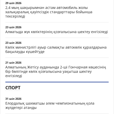
29 шіл 2026
2,4 мың шақырымнан астам автомобиль жолы
халықаралық қауіпсіздік стандарттары бойынша
тексеріледі
23 шіл 2026
Алматыда жүк көліктерінің қозғалысына шектеу енгізіледі
23 шіл 2026
Көлік министрлігі ауыр салмақты автокөлік құралдарына
бақылауды күшейтуде
21 шіл 2026
Алматының Жетісу ауданында 2-ші Гончарная көшесінің
бір бөлігінде көлік қозғалысына уақытша шектеу
енгізіледі
СПОРТ
31 шіл 2026
Елордалық шахматшы әлем чемпионатының қола
жүлдегері атанды