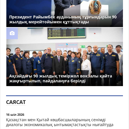
Президент Райымбек ауданының тұрғындарын 90
жылдық мерейтойымен құттықтады
Ақсайдағы 90 жылдық теміржол вокзалы қайта
жаңғыртылып, пайдалануға берілді
САЯСАТ
16 шіл 2026
Қазақстан мен Қытай көшбасшыларының сенімді
диалогы экономикалық ынтымақтастықты нығайтуда