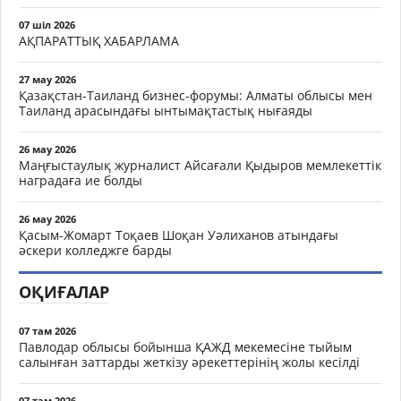
07 шіл 2026
АҚПАРАТТЫҚ ХАБАРЛАМА
27 мау 2026
Қазақстан-Таиланд бизнес-форумы: Алматы облысы мен
Таиланд арасындағы ынтымақтастық нығаяды
26 мау 2026
Маңғыстаулық журналист Айсағали Қыдыров мемлекеттік
наградаға ие болды
26 мау 2026
Қасым-Жомарт Тоқаев Шоқан Уәлиханов атындағы
әскери колледжге барды
ОҚИҒАЛАР
07 там 2026
Павлодар облысы бойынша ҚАЖД мекемесіне тыйым
салынған заттарды жеткізу әрекеттерінің жолы кесілді
07 там 2026