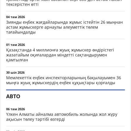
тексерістен өтті
04 там 2026
Зиянды еңбек жағдайларында жұмыс істейтін 26 мыңнан
астам жұмыскерге арнаулы әлеуметтік төлем
тағайындалды
01 там 2026
Қазақстанда 4 миллионға жуық жұмыскер өндірістегі
жазатайым оқиғалардан міндетті сақтандырумен
қамтылған
30 шіл 2026
Мемлекеттік еңбек инспекторларының бақылауымен 36
мыңға жуық жұмыскердің еңбек құқықтары қорғалды
АВТО
06 там 2026
Үлкен Алматы айналма автомобиль жолында жол жүру
ақысын төлеу тәртібі өзгерді