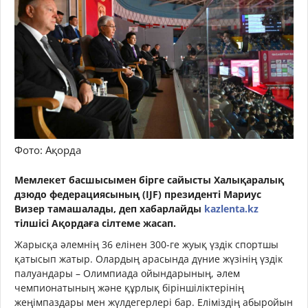
Фото: Ақорда
Мемлекет басшысымен бірге сайысты Халықаралық
дзюдо федерациясының (IJF) президенті Мариус
Визер тамашалады, деп хабарлайды
kazlenta.kz
тілшісі Ақордаға сілтеме жасап.
Жарысқа әлемнің 36 елінен 300-ге жуық үздік спортшы
қатысып жатыр. Олардың арасында дүние жүзінің үздік
палуандары – Олимпиада ойындарының, әлем
чемпионатының және құрлық біріншіліктерінің
жеңімпаздары мен жүлдегерлері бар. Еліміздің абыройын