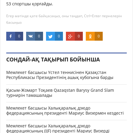
53 спортшы қорғайды.
Егер мәтінде қате байқасаңыз, оны таңдап, Ctrl+Enter пернелерін
басыңыз
0
0
0
0
0
СОНДАЙ-АҚ ТАҚЫРЫП БОЙЫНША
Мемлекет басшысы Үстел теннисінен Қазақстан
Республикасы Президентінің ашық кубогына барды
Қасым-Жомарт Тоқаев Qazaqstan Barysy Grand Slam
турнирін тамашалады
Мемлекет басшысы Халықаралық дзюдо
федерациясының президенті Мариус Визермен кездесті
Мемлекет басшысы Халықаралық дзюдо
федерациясының (IJF) президенті Мариус Визерді