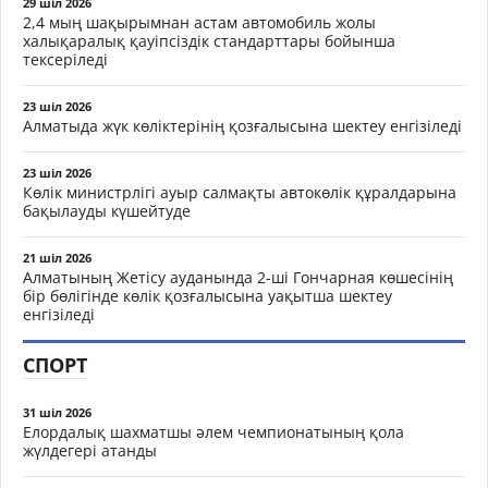
29 шіл 2026
2,4 мың шақырымнан астам автомобиль жолы
халықаралық қауіпсіздік стандарттары бойынша
тексеріледі
23 шіл 2026
Алматыда жүк көліктерінің қозғалысына шектеу енгізіледі
23 шіл 2026
Көлік министрлігі ауыр салмақты автокөлік құралдарына
бақылауды күшейтуде
21 шіл 2026
Алматының Жетісу ауданында 2-ші Гончарная көшесінің
бір бөлігінде көлік қозғалысына уақытша шектеу
енгізіледі
СПОРТ
31 шіл 2026
Елордалық шахматшы әлем чемпионатының қола
жүлдегері атанды