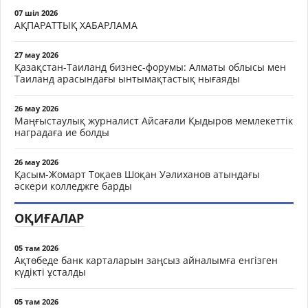
07 шіл 2026
АҚПАРАТТЫҚ ХАБАРЛАМА
27 мау 2026
Қазақстан-Таиланд бизнес-форумы: Алматы облысы мен
Таиланд арасындағы ынтымақтастық нығаяды
26 мау 2026
Маңғыстаулық журналист Айсағали Қыдыров мемлекеттік
наградаға ие болды
26 мау 2026
Қасым-Жомарт Тоқаев Шоқан Уәлиханов атындағы
әскери колледжге барды
ОҚИҒАЛАР
05 там 2026
Ақтөбеде банк карталарын заңсыз айналымға енгізген
күдікті ұсталды
05 там 2026