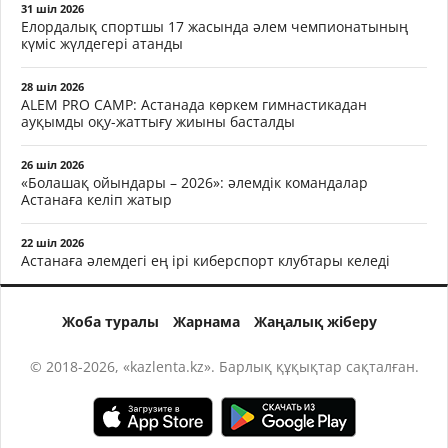
31 шіл 2026
Елордалық спортшы 17 жасында әлем чемпионатының
күміс жүлдегері атанды
28 шіл 2026
ALEM PRO CAMP: Астанада көркем гимнастикадан
ауқымды оқу-жаттығу жиыны басталды
26 шіл 2026
«Болашақ ойындары – 2026»: әлемдік командалар
Астанаға келіп жатыр
22 шіл 2026
Астанаға әлемдегі ең ірі киберспорт клубтары келеді
Жоба туралы
Жарнама
Жаңалық жіберу
© 2018-2026, «kazlenta.kz». Барлық құқықтар сақталған.