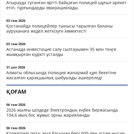
Атырауда тұтанған өртті байқаған полицей шұғыл әрекет
етіп, тұрғындарды эвакуациялады
03 там 2026
Қостанайда полицейлер тынысы тарылған баланы
ауруханаға жедел жеткізуге көмектесті
03 там 2026
Астанада инвестиция салу сылтауымен 35 млн теңге
жымқырған күдікті ұсталды
31 шіл 2026
Алматы облысында полиция жанармай құю бекетіне
жасалған қарақшылық шабуылды әшкереледі
ҚОҒАМ
06 там 2026
2026 жылғы шілдеде Электрондық еңбек биржасында
104,6 мың бос жұмыс орны жарияланды
06 там 2026
Қолжетімді орта: жыл басынан бері 600-ден астам нысан