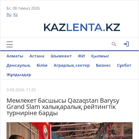
Бс, 06 тамыз 2026
Ru
Kz
Алматы
Астана
Шымкент
ЖИ
Қылмыс
Денсаулық
Білім
Аграрлық сектор
Бизнес
Cұхбат
Жұлдыздар
9-05-2026, 11:25
Мемлекет басшысы Qazaqstan Barysy
Grand Slam халықаралық рейтингтік
турниріне барды