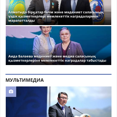
Алматыда бірқатар білім және мәдениет саласының
үздік қызметкерлері мемлекеттік наградалармен
марапатталды
Аида Балаева мәдениет және медиа саласының
қызметкерлеріне мемлекеттік наградалар табыстады
МУЛЬТИМЕДИА