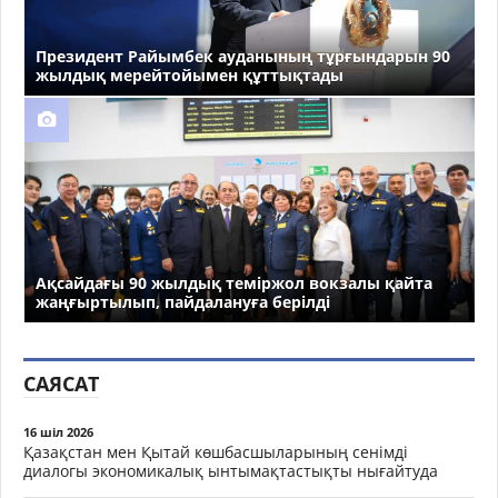
Президент Райымбек ауданының тұрғындарын 90
жылдық мерейтойымен құттықтады
Ақсайдағы 90 жылдық теміржол вокзалы қайта
жаңғыртылып, пайдалануға берілді
САЯСАТ
16 шіл 2026
Қазақстан мен Қытай көшбасшыларының сенімді
диалогы экономикалық ынтымақтастықты нығайтуда