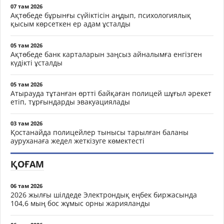
07 там 2026
Ақтөбеде бұрынғы сүйіктісін аңдып, психологиялық
қысым көрсеткен ер адам ұсталды
05 там 2026
Ақтөбеде банк карталарын заңсыз айналымға енгізген
күдікті ұсталды
05 там 2026
Атырауда тұтанған өртті байқаған полицей шұғыл әрекет
етіп, тұрғындарды эвакуациялады
03 там 2026
Қостанайда полицейлер тынысы тарылған баланы
ауруханаға жедел жеткізуге көмектесті
ҚОҒАМ
06 там 2026
2026 жылғы шілдеде Электрондық еңбек биржасында
104,6 мың бос жұмыс орны жарияланды