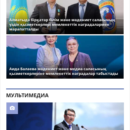
Алматыда бірқатар білім және мәдениет саласының
үздік қызметкерлері мемлекеттік наградалармен
марапатталды
Аида Балаева мәдениет және медиа саласының
қызметкерлеріне мемлекеттік наградалар табыстады
МУЛЬТИМЕДИА