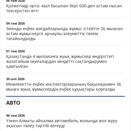
06 там 2026
Қолжетімді орта: жыл басынан бері 600-ден астам нысан
тексерістен өтті
04 там 2026
Зиянды еңбек жағдайларында жұмыс істейтін 26 мыңнан
астам жұмыскерге арнаулы әлеуметтік төлем
тағайындалды
01 там 2026
Қазақстанда 4 миллионға жуық жұмыскер өндірістегі
жазатайым оқиғалардан міндетті сақтандырумен
қамтылған
30 шіл 2026
Мемлекеттік еңбек инспекторларының бақылауымен 36
мыңға жуық жұмыскердің еңбек құқықтары қорғалды
АВТО
06 там 2026
Үлкен Алматы айналма автомобиль жолында жол жүру
ақысын төлеу тәртібі өзгерді