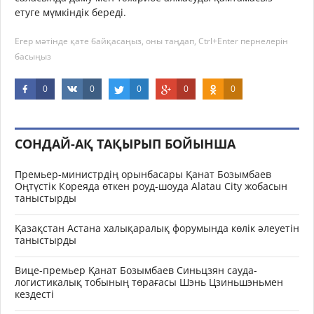
етуге мүмкіндік береді.
Егер мәтінде қате байқасаңыз, оны таңдап, Ctrl+Enter пернелерін
басыңыз
0
0
0
0
0
СОНДАЙ-АҚ ТАҚЫРЫП БОЙЫНША
Премьер-министрдің орынбасары Қанат Бозымбаев
Оңтүстік Кореяда өткен роуд-шоуда Alatau City жобасын
таныстырды
Қазақстан Астана халықаралық форумында көлік әлеуетін
таныстырды
Вице-премьер Қанат Бозымбаев Синьцзян сауда-
логистикалық тобының төрағасы Шэнь Цзиньшэньмен
кездесті