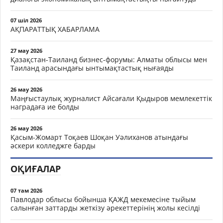
07 шіл 2026
АҚПАРАТТЫҚ ХАБАРЛАМА
27 мау 2026
Қазақстан-Таиланд бизнес-форумы: Алматы облысы мен
Таиланд арасындағы ынтымақтастық нығаяды
26 мау 2026
Маңғыстаулық журналист Айсағали Қыдыров мемлекеттік
наградаға ие болды
26 мау 2026
Қасым-Жомарт Тоқаев Шоқан Уәлиханов атындағы
әскери колледжге барды
ОҚИҒАЛАР
07 там 2026
Павлодар облысы бойынша ҚАЖД мекемесіне тыйым
салынған заттарды жеткізу әрекеттерінің жолы кесілді