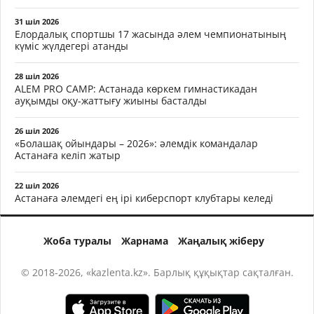
31 шіл 2026
Елордалық спортшы 17 жасында әлем чемпионатының
күміс жүлдегері атанды
28 шіл 2026
ALEM PRO CAMP: Астанада көркем гимнастикадан
ауқымды оқу-жаттығу жиыны басталды
26 шіл 2026
«Болашақ ойындары – 2026»: әлемдік командалар
Астанаға келіп жатыр
22 шіл 2026
Астанаға әлемдегі ең ірі киберспорт клубтары келеді
Жоба туралы
Жарнама
Жаңалық жіберу
© 2018-2026, «kazlenta.kz». Барлық құқықтар сақталған.