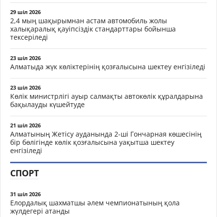
29 шіл 2026
2,4 мың шақырымнан астам автомобиль жолы
халықаралық қауіпсіздік стандарттары бойынша
тексеріледі
23 шіл 2026
Алматыда жүк көліктерінің қозғалысына шектеу енгізіледі
23 шіл 2026
Көлік министрлігі ауыр салмақты автокөлік құралдарына
бақылауды күшейтуде
21 шіл 2026
Алматының Жетісу ауданында 2-ші Гончарная көшесінің
бір бөлігінде көлік қозғалысына уақытша шектеу
енгізіледі
СПОРТ
31 шіл 2026
Елордалық шахматшы әлем чемпионатының қола
жүлдегері атанды