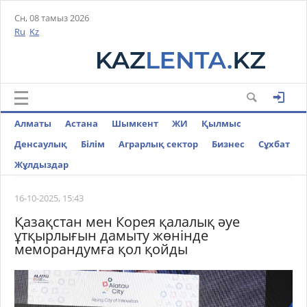
Сн, 08 тамыз 2026
Ru
Kz
Алматы
Астана
Шымкент
ЖИ
Қылмыс
Денсаулық
Білім
Аграрлық сектор
Бизнес
Cұхбат
Жұлдыздар
16-10-2025, 15:43
Қазақстан мен Корея қалалық әуе
ұтқырлығын дамыту жөнінде
меморандумға қол қойды