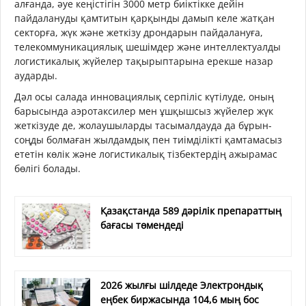
алғанда, әуе кеңістігін 3000 метр биіктікке дейін
пайдалануды қамтитын қарқынды дамып келе жатқан
секторға, жүк және жеткізу дрондарын пайдалануға,
телекоммуникациялық шешімдер және интеллектуалды
логистикалық жүйелер тақырыптарына ерекше назар
аударды.
Дәл осы салада инновациялық серпіліс күтілуде, оның
барысында аэротаксилер мен ұшқышсыз жүйелер жүк
жеткізуде де, жолаушыларды тасымалдауда да бұрын-
соңды болмаған жылдамдық пен тиімділікті қамтамасыз
ететін көлік және логистикалық тізбектердің ажырамас
бөлігі болады.
Қазақстанда 589 дәрілік препараттың
бағасы төмендеді
2026 жылғы шілдеде Электрондық
еңбек биржасында 104,6 мың бос