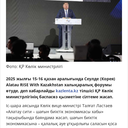
Фото: ҚР Көлік министрлігі
2025 жылғы 15-16 қазан аралығында Сеулде (Корея)
Alatau RISE With Kazakhstan халықаралық форумы
өтуде, деп хабарлайды
kazlenta.kz
тілшісі ҚР Көлік
министрлігінің баспасөз қызметіне сілтеме жасап.
Іс-шара аясында Көлік вице-министрі Талғат Ластаев
«Алатау сити – шағын биіктік экономикасы хабы»
тақырыбында баяндама жасап, шағын биіктік
экономикасына – қалалық әуе ұтқырлығы саласын қоса