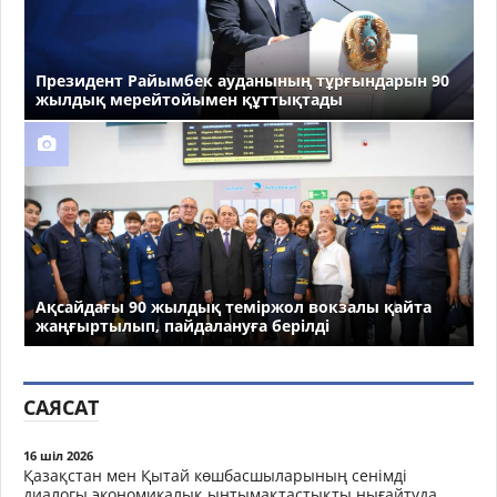
Президент Райымбек ауданының тұрғындарын 90
жылдық мерейтойымен құттықтады
Ақсайдағы 90 жылдық теміржол вокзалы қайта
жаңғыртылып, пайдалануға берілді
САЯСАТ
16 шіл 2026
Қазақстан мен Қытай көшбасшыларының сенімді
диалогы экономикалық ынтымақтастықты нығайтуда