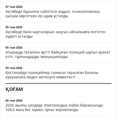
07 там 2026
Ақтөбеде бұрынғы сүйіктісін аңдып, психологиялық
қысым көрсеткен ер адам ұсталды
05 там 2026
Ақтөбеде банк карталарын заңсыз айналымға енгізген
күдікті ұсталды
05 там 2026
Атырауда тұтанған өртті байқаған полицей шұғыл әрекет
етіп, тұрғындарды эвакуациялады
03 там 2026
Қостанайда полицейлер тынысы тарылған баланы
ауруханаға жедел жеткізуге көмектесті
ҚОҒАМ
06 там 2026
2026 жылғы шілдеде Электрондық еңбек биржасында
104,6 мың бос жұмыс орны жарияланды