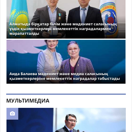
Алматыда бірқатар білім және мәдениет саласының
үздік қызметкерлері мемлекеттік наградалармен
марапатталды
Аида Балаева мәдениет және медиа саласының
қызметкерлеріне мемлекеттік наградалар табыстады
МУЛЬТИМЕДИА