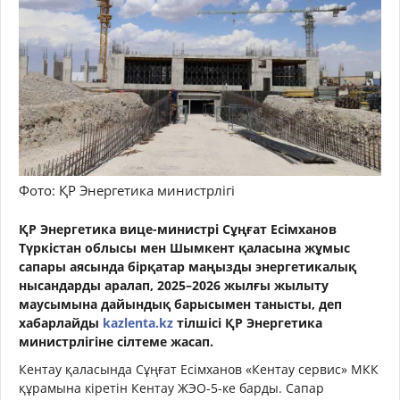
Фото: ҚР Энергетика министрлігі
ҚР Энергетика вице-министрі Сұңғат Есімханов
Түркістан облысы мен Шымкент қаласына жұмыс
сапары аясында бірқатар маңызды энергетикалық
нысандарды аралап, 2025–2026 жылғы жылыту
маусымына дайындық барысымен танысты, деп
хабарлайды
kazlenta.kz
тілшісі ҚР Энергетика
министрлігіне сілтеме жасап.
Кентау қаласында Сұңғат Есімханов «Кентау сервис» МКК
құрамына кіретін Кентау ЖЭО-5-ке барды. Сапар