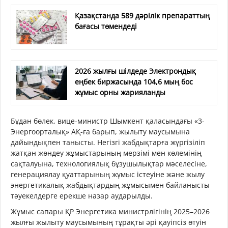
Қазақстанда 589 дәрілік препараттың
бағасы төмендеді
2026 жылғы шілдеде Электрондық
еңбек биржасында 104,6 мың бос
жұмыс орны жарияланды
Бұдан бөлек, вице-министр Шымкент қаласындағы «3-
Энергоорталық» АҚ-ға барып, жылыту маусымына
дайындықпен танысты. Негізгі жабдықтарға жүргізіліп
жатқан жөндеу жұмыстарының мерзімі мен көлемінің
сақталуына, технологиялық бұзушылықтар мәселесіне,
генерациялау қуаттарының жұмыс істеуіне және жылу
энергетикалық жабдықтардың жұмысымен байланысты
тәуекелдерге ерекше назар аударылды.
Жұмыс сапары ҚР Энергетика министрлігінің 2025–2026
жылғы жылыту маусымының тұрақты әрі қауіпсіз өтуін