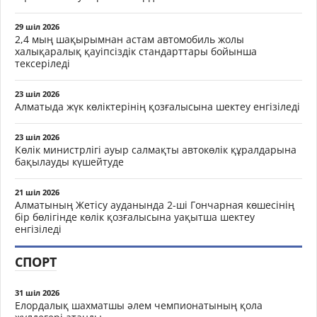
29 шіл 2026
2,4 мың шақырымнан астам автомобиль жолы
халықаралық қауіпсіздік стандарттары бойынша
тексеріледі
23 шіл 2026
Алматыда жүк көліктерінің қозғалысына шектеу енгізіледі
23 шіл 2026
Көлік министрлігі ауыр салмақты автокөлік құралдарына
бақылауды күшейтуде
21 шіл 2026
Алматының Жетісу ауданында 2-ші Гончарная көшесінің
бір бөлігінде көлік қозғалысына уақытша шектеу
енгізіледі
СПОРТ
31 шіл 2026
Елордалық шахматшы әлем чемпионатының қола