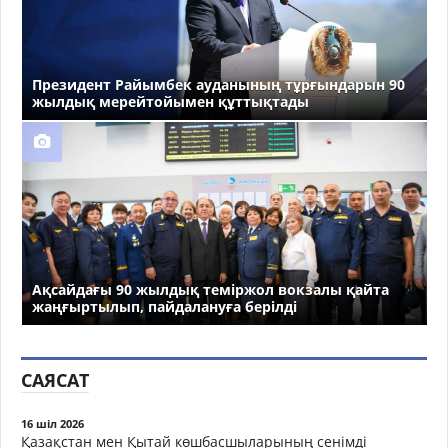
Президент Райымбек ауданының тұрғындарын 90
жылдық мерейтойымен құттықтады
Ақсайдағы 90 жылдық теміржол вокзалы қайта
жаңғыртылып, пайдалануға берілді
САЯСАТ
16 шіл 2026
Қазақстан мен Қытай көшбасшыларының сенімді