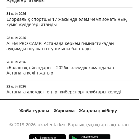
жүлдегері атанды
31 шіл 2026
Елордалық спортшы 17 жасында әлем чемпионатының
күміс жүлдегері атанды
28 шіл 2026
ALEM PRO CAMP: Астанада көркем гимнастикадан
ауқымды оқу-жаттығу жиыны басталды
26 шіл 2026
«Болашақ ойындары – 2026»: әлемдік командалар
Астанаға келіп жатыр
22 шіл 2026
Астанаға әлемдегі ең ірі киберспорт клубтары келеді
Жоба туралы
Жарнама
Жаңалық жіберу
© 2018-2026, «kazlenta.kz». Барлық құқықтар сақталған.