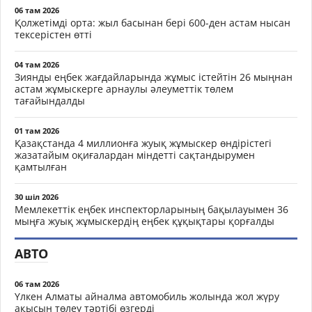
06 там 2026
Қолжетімді орта: жыл басынан бері 600-ден астам нысан
тексерістен өтті
04 там 2026
Зиянды еңбек жағдайларында жұмыс істейтін 26 мыңнан
астам жұмыскерге арнаулы әлеуметтік төлем
тағайындалды
01 там 2026
Қазақстанда 4 миллионға жуық жұмыскер өндірістегі
жазатайым оқиғалардан міндетті сақтандырумен
қамтылған
30 шіл 2026
Мемлекеттік еңбек инспекторларының бақылауымен 36
мыңға жуық жұмыскердің еңбек құқықтары қорғалды
АВТО
06 там 2026
Үлкен Алматы айналма автомобиль жолында жол жүру
ақысын төлеу тәртібі өзгерді