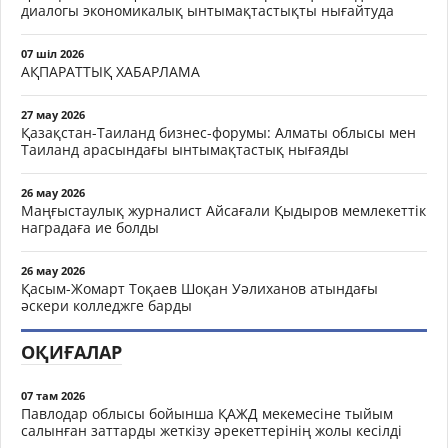
диалогы экономикалық ынтымақтастықты нығайтуда
07 шіл 2026
АҚПАРАТТЫҚ ХАБАРЛАМА
27 мау 2026
Қазақстан-Таиланд бизнес-форумы: Алматы облысы мен
Таиланд арасындағы ынтымақтастық нығаяды
26 мау 2026
Маңғыстаулық журналист Айсағали Қыдыров мемлекеттік
наградаға ие болды
26 мау 2026
Қасым-Жомарт Тоқаев Шоқан Уәлиханов атындағы
әскери колледжге барды
ОҚИҒАЛАР
07 там 2026
Павлодар облысы бойынша ҚАЖД мекемесіне тыйым
салынған заттарды жеткізу әрекеттерінің жолы кесілді