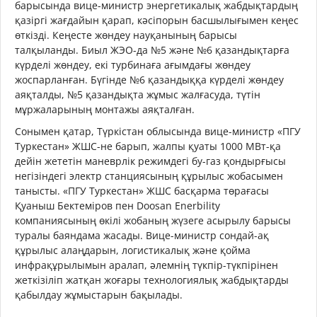
барысында вице-министр энергетикалық жабдықтардың
қазіргі жағдайын қарап, кәсіпорын басшылығымен кеңес
өткізді. Кеңесте жөндеу науқанының барысы
талқыланды. Биыл ЖЭО-да №5 және №6 қазандықтарға
күрделі жөндеу, екі турбинаға ағымдағы жөндеу
жоспарланған. Бүгінде №6 қазандыққа күрделі жөндеу
аяқталды, №5 қазандықта жұмыс жалғасуда, түтін
мұржаларының монтажы аяқталған.
Сонымен қатар, Түркістан облысында вице-министр «ПГУ
Туркестан» ЖШС-не барып, жалпы қуаты 1000 МВт-қа
дейін жететін маневрлік режимдегі бу-газ қондырғысы
негізіндегі электр станциясының құрылыс жобасымен
танысты. «ПГУ Туркестан» ЖШС басқарма төрағасы
Қуаныш Бектеміров пен Doosan Enerbility
компаниясының өкілі жобаның жүзеге асырылу барысы
туралы баяндама жасады. Вице-министр сондай-ақ
құрылыс алаңдарын, логистикалық және қойма
инфрақұрылымын аралап, әлемнің түкпір-түкпірінен
жеткізіліп жатқан жоғары технологиялық жабдықтарды
қабылдау жұмыстарын бақылады.