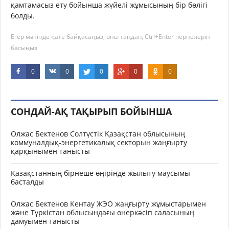
қамтамасыз ету бойынша жүйелі жұмысының бір бөлігі
болды.
Егер мәтінде қате байқасаңыз, оны таңдап, Ctrl+Enter пернелерін
басыңыз
0
0
0
0
0
СОНДАЙ-АҚ ТАҚЫРЫП БОЙЫНША
Олжас Бектенов Солтүстік Қазақстан облысының
коммуналдық-энергетикалық секторын жаңғырту
қарқынымен танысты
Қазақстанның бірнеше өңірінде жылыту маусымы
басталды
Олжас Бектенов Кентау ЖЭО жаңғырту жұмыстарымен
және Түркістан облысындағы өнеркәсіп саласының
дамуымен танысты