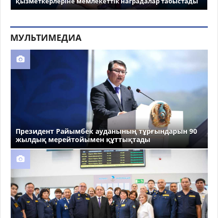
қызметкерлеріне мемлекеттік наградалар табыстады
МУЛЬТИМЕДИА
Президент Райымбек ауданының тұрғындарын 90
жылдық мерейтойымен құттықтады