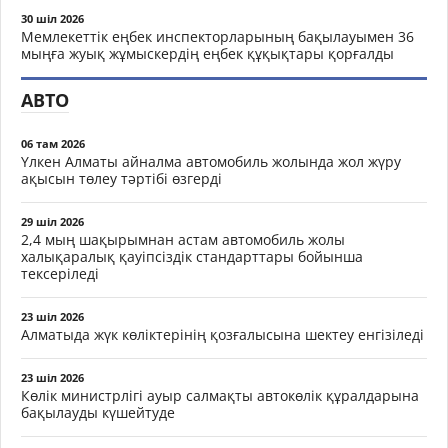
30 шіл 2026
Мемлекеттік еңбек инспекторларының бақылауымен 36
мыңға жуық жұмыскердің еңбек құқықтары қорғалды
АВТО
06 там 2026
Үлкен Алматы айналма автомобиль жолында жол жүру
ақысын төлеу тәртібі өзгерді
29 шіл 2026
2,4 мың шақырымнан астам автомобиль жолы
халықаралық қауіпсіздік стандарттары бойынша
тексеріледі
23 шіл 2026
Алматыда жүк көліктерінің қозғалысына шектеу енгізіледі
23 шіл 2026
Көлік министрлігі ауыр салмақты автокөлік құралдарына
бақылауды күшейтуде