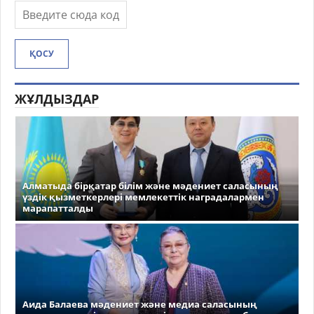
ҚОСУ
ЖҰЛДЫЗДАР
Алматыда бірқатар білім және мәдениет саласының
үздік қызметкерлері мемлекеттік наградалармен
марапатталды
Аида Балаева мәдениет және медиа саласының