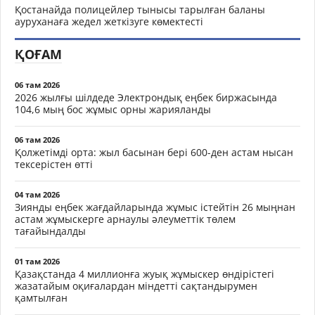
Қостанайда полицейлер тынысы тарылған баланы
ауруханаға жедел жеткізуге көмектесті
ҚОҒАМ
06 там 2026
2026 жылғы шілдеде Электрондық еңбек биржасында
104,6 мың бос жұмыс орны жарияланды
06 там 2026
Қолжетімді орта: жыл басынан бері 600-ден астам нысан
тексерістен өтті
04 там 2026
Зиянды еңбек жағдайларында жұмыс істейтін 26 мыңнан
астам жұмыскерге арнаулы әлеуметтік төлем
тағайындалды
01 там 2026
Қазақстанда 4 миллионға жуық жұмыскер өндірістегі
жазатайым оқиғалардан міндетті сақтандырумен
қамтылған