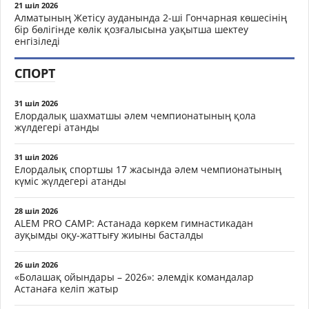
21 шіл 2026
Алматының Жетісу ауданында 2-ші Гончарная көшесінің
бір бөлігінде көлік қозғалысына уақытша шектеу
енгізіледі
СПОРТ
31 шіл 2026
Елордалық шахматшы әлем чемпионатының қола
жүлдегері атанды
31 шіл 2026
Елордалық спортшы 17 жасында әлем чемпионатының
күміс жүлдегері атанды
28 шіл 2026
ALEM PRO CAMP: Астанада көркем гимнастикадан
ауқымды оқу-жаттығу жиыны басталды
26 шіл 2026
«Болашақ ойындары – 2026»: әлемдік командалар
Астанаға келіп жатыр