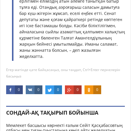
ерлігімен еліміздің атын әлемге танытқан батыр
тұлға еді. Отандық аэроғарыш саласын дамытуға
бар күш-жігерін жұмсап, еселі еңбек етті. Сенат
депутаты және қоғам қайраткері ретінде көптеген
игі іске бастамашы болды. Кәсіби біліктілігімен,
айналасына сыйлы азаматтық қалпымен халықтың
құрметіне бөленген Талғат Амангелдіұлының
жарқын бейнесі ұмытылмайды. Иманы саламат,
жаны жәннатта болсын, – деп жазылған
жеделхатта.
Егер мәтінде қате байқасаңыз, оны таңдап, Ctrl+Enter пернелерін
басыңыз
0
0
0
0
0
СОНДАЙ-АҚ ТАҚЫРЫП БОЙЫНША
Мемлекет басшысы көрнекті ғалым Сейіт Қасқабасовтың
отбасы мен туған-туыстарына көңіл айту жеделхатын