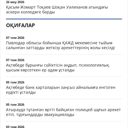
26 мау 2026
Қасым-Жомарт Тоқаев Шоқан Уәлиханов атындағы
әскери колледжге барды
ОҚИҒАЛАР
07 там 2026
Павлодар облысы бойынша ҚАЖД мекемесіне тыйым
салынған заттарды жеткізу әрекеттерінің жолы кесілді
07 там 2026
Ақтөбеде бұрынғы сүйіктісін аңдып, психологиялық
қысым көрсеткен ер адам ұсталды
05 там 2026
Ақтөбеде банк карталарын заңсыз айналымға енгізген
күдікті ұсталды
05 там 2026
Атырауда тұтанған өртті байқаған полицей шұғыл әрекет
етіп, тұрғындарды эвакуациялады
03 там 2026