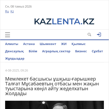
Сн, 08 тамыз 2026
Ru
Kz
Алматы
Астана
Шымкент
ЖИ
Қылмыс
Денсаулық
Білім
Аграрлық сектор
Бизнес
Cұхбат
Жұлдыздар
4-08-2025, 09:26
Мемлекет басшысы ұшқыш-ғарышкер
Талғат Мұсабаевтың отбасы мен жақын
туыстарына көңіл айту жеделхатын
жолдады