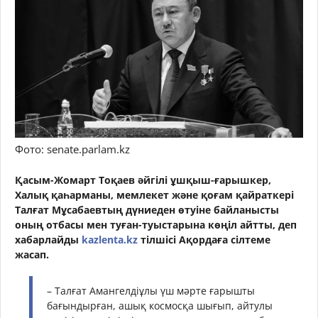
Фото: senate.parlam.kz
Қасым-Жомарт Тоқаев әйгілі ұшқыш-ғарышкер,
Халық қаһарманы, мемлекет және қоғам қайраткері
Талғат Мұсабаевтың дүниеден өтуіне байланысты
оның отбасы мен туған-туыстарына көңіл айтты, деп
хабарлайды
kazlenta.kz
тілшісі Ақордаға сілтеме
жасап.
– Талғат Амангелдіұлы үш мәрте ғарышты
бағындырған, ашық космосқа шығып, айтулы