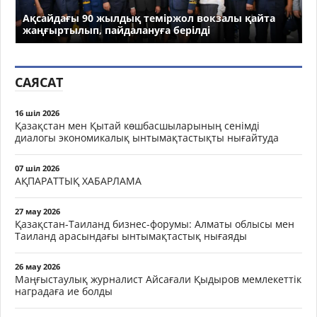
Ақсайдағы 90 жылдық теміржол вокзалы қайта
жаңғыртылып, пайдалануға берілді
САЯСАТ
16 шіл 2026
Қазақстан мен Қытай көшбасшыларының сенімді
диалогы экономикалық ынтымақтастықты нығайтуда
07 шіл 2026
АҚПАРАТТЫҚ ХАБАРЛАМА
27 мау 2026
Қазақстан-Таиланд бизнес-форумы: Алматы облысы мен
Таиланд арасындағы ынтымақтастық нығаяды
26 мау 2026
Маңғыстаулық журналист Айсағали Қыдыров мемлекеттік
наградаға ие болды