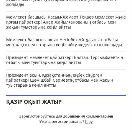
жолдады
Мемлекет басшысы Қасым-Жомарт Тоқаев мемлекет және
қоғам қайраткері Анар Жайылғанованың отбасы мен
жақын туыстарына көңіл айтты
Мемлекет басшысы ақын Несіпбек Айтұлының отбасы
мен жақын туыстарына көңіл айту жеделхатын жолдады
Президент мемлекет қайраткері Балташ Тұрсымбаевтың
отбасы мен туыстарына көңіл айтты
Президент ақын, Қазақстанның еңбек сіңірген
қайраткері Шөмішбай Сариевтің отбасы мен жақын
туыстарына көңіл айтты
ҚАЗІР ОҚЫП ЖАТЫР
Зарегистрируйтесь
для добавления комментариев
Уже зарегистрированы?
Кіру