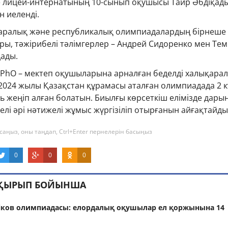
» лицей-интернатының 10-сынып оқушысы Таир Әбдіқад
 иеленді.
аралық және республикалық олимпиадалардың бірнеше
ры, тәжірибелі тәлімгерлер – Андрей Сидоренко мен Тем
ады.
uPhO – мектеп оқушыларына арналған беделді халықара
 2024 жылы Қазақстан құрамасы аталған олимпиадада 2 к
ь жеңіп алған болатын. Биылғы көрсеткіш елімізде дары
і әрі нәтижелі жұмыс жүргізіліп отырғанын айғақтайды
саңыз, оны таңдап, Ctrl+Enter пернелерін басыңыз
0
0
0
АҚЫРЫП БОЙЫНША
іков олимпиадасы: елордалық оқушылар ел қоржынына 14