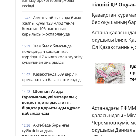
жеткізу әрекеттерінің жолы
тілшісі ҚР Оқу-а
кесілді
Қазақстан құрама
Алматы облысында биыл
16:42
бес оқушының бар
жалпы құны 123 млрд теңге
болатын 106 нысанның
Астана қаласында
құрылысы жоспарлануда
оқушысы Ілияс Қа
Жамбыл облысында
16:39
Ол Қазақстанның 
полициядан қашқан мас
жүргізуші 7 жылға көлік жүргізу
құқығынан айырылды
Қа
пр
Қазақстанда 589 дәрілік
14:47
тө
препараттың бағасы төмендеді
Шолпан-Атада
14:42
Еуразиялық үкіметаралық
кеңестің отырысы өтті:
Астанадағы РФММ-
бірқатар қорытынды құжат
қабылданды
қаласындағы «Mir
Черемнов күміс ме
Ақтөбеде бұрынғы
12:36
оқушысы Даниэль 
сүйіктісін аңдып,