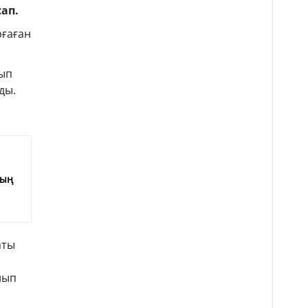
сап.
рғаған
нып
ды.
е
мың
аты
нып