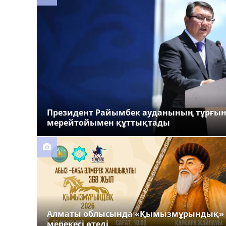
Президент Райымбек ауданының тұрғы
мерейтойымен құттықтады
Алматы облысында «Қымызмұрындық»
мерекесі өтеді