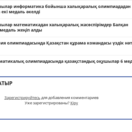
шылар информатика бойынша халықаралық олимпиададан
екі медаль әкелді
ылар математикадан халықаралық жасөспірімдер Балқан
медаль жеңіп алды
зия олимпиадасында Қазақстан құрама командасы үздік нә
ематикалық олимпиадасында қазақстандық оқушылар 6 ме
АТЫР
Зарегистрируйтесь
для добавления комментариев
Уже зарегистрированы?
Кіру