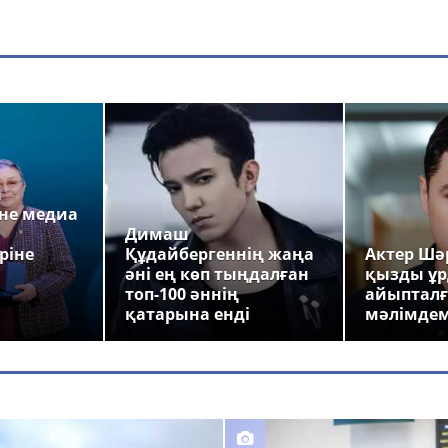
а
не медиа
Димаш
ріне
Құдайбергеннің жаңа
Актер Шәр
әні ең көп тыңдалған
қызды ұр
топ-100 әннің
айыпталғ
қатарына енді
мәлімде