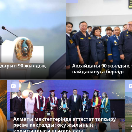
ндарын 90 жылдық
Ақсайдағы 90 жылдық 
пайдалануға берілді
Алматы мектептерінде аттестат тапсыру
рәсімі аяқталды: оқу жылының
қорытындысы шығарылды