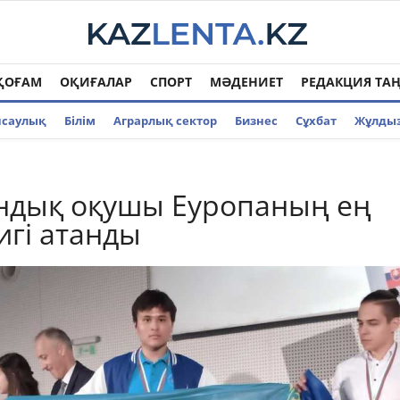
ҚОҒАМ
ОҚИҒАЛАР
СПОРТ
МӘДЕНИЕТ
РЕДАКЦИЯ ТА
нсаулық
Білім
Аграрлық сектор
Бизнес
Cұхбат
Жұлды
ндық оқушы Еуропаның ең
игі атанды