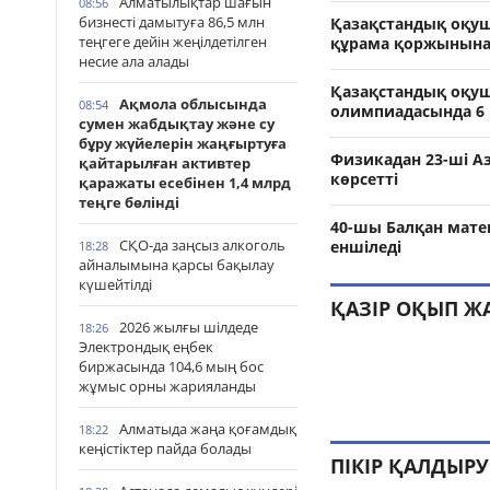
Алматылықтар шағын
08:56
бизнесті дамытуға 86,5 млн
Қазақстандық оқу
теңгеге дейін жеңілдетілген
құрама қоржынына 
несие ала алады
Қазақстандық оқуш
Ақмола облысында
08:54
олимпиадасында 6 
сумен жабдықтау және су
бұру жүйелерін жаңғыртуға
Физикадан 23-ші А
қайтарылған активтер
көрсетті
қаражаты есебінен 1,4 млрд
теңге бөлінді
40-шы Балқан мат
СҚО-да заңсыз алкоголь
еншіледі
18:28
айналымына қарсы бақылау
күшейтілді
ҚАЗІР ОҚЫП Ж
2026 жылғы шілдеде
18:26
Электрондық еңбек
биржасында 104,6 мың бос
жұмыс орны жарияланды
Алматыда жаңа қоғамдық
18:22
кеңістіктер пайда болады
ПІКІР ҚАЛДЫРУ