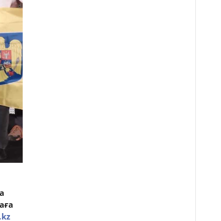
а
аға
.kz