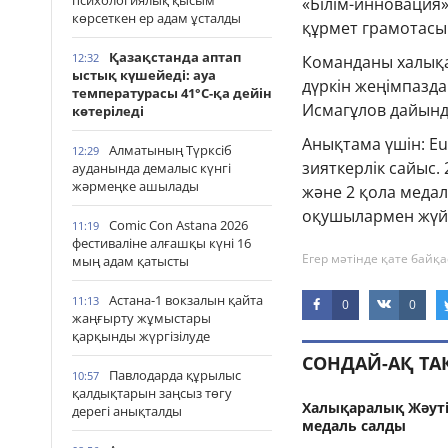
психологиялық қысым
«Білім-инновация
көрсеткен ер адам ұсталды
құрмет грамотасын
Қазақстанда аптап
12:32
Команданы халық
ыстық күшейеді: ауа
дүркін жеңімпазда
температурасы 41°С-қа дейін
Исмагұлов дайынд
көтеріледі
Анықтама үшін: E
Алматының Түрксіб
12:29
зияткерлік сайыс.
ауданында демалыс күнгі
жәрмеңке ашылады
және 2 қола медал
оқушылармен жүйел
Comic Con Astana 2026
11:19
фестиваліне алғашқы күні 16
Егер мәтінде қате байқа
мың адам қатысты
Астана-1 вокзалын қайта
11:13
0
0
жаңғырту жұмыстары
қарқынды жүргізілуде
СОНДАЙ-АҚ Т
Павлодарда құрылыс
10:57
қалдықтарын заңсыз төгу
Халықаралық Жәут
дерегі анықталды
медаль салды