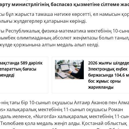
ғарту министрлігінің баспасөз қызметіне сілтеме жа
сы бұл жарыста тамаша нәтиже көрсетті, ел намысын қо
лығы жүлдегерлер қатарынан көрінді.
ғы Республикалық физика-математика мектебінің 10-сы
зымбек олимпиаданың абсолют жеңімпазы болып таныл
жүлде қоржынына алтын медаль алып келді.
зақстанда 589 дәрілік
2026 жылғы шілдед
епараттың бағасы
Электрондық еңбек
мендеді
биржасында 104,6 
бос жұмыс орны
жарияланды
нің тағы бір 10-сынып оқушысы Алтаир Аканов пен Алм
as» халықаралық мектебінің 11-сынып оқушысы Роман
даль иеленсе, «Nurorda» халықаралық мектебінің 11-сы
Тюлюбаев қола медаль жеңіп алды. Қостанай облыстық