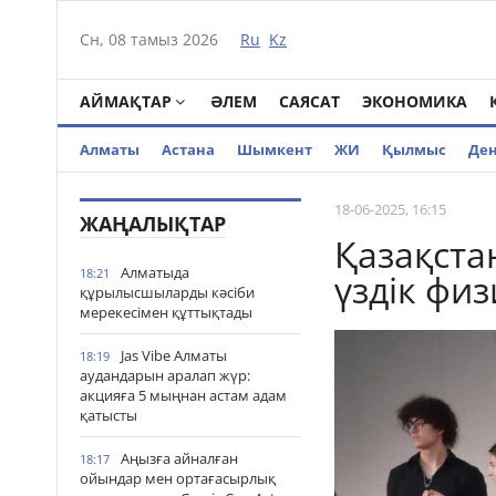
Сн, 08 тамыз 2026
Ru
Kz
АЙМАҚТАР
ӘЛЕМ
САЯСАТ
ЭКОНОМИКА
Алматы
Астана
Шымкент
ЖИ
Қылмыс
Де
18-06-2025, 16:15
ЖАҢАЛЫҚТАР
Қазақста
Алматыда
18:21
үздік физ
құрылысшыларды кәсіби
мерекесімен құттықтады
Jas Vibe Алматы
18:19
аудандарын аралап жүр:
акцияға 5 мыңнан астам адам
қатысты
Аңызға айналған
18:17
ойындар мен ортағасырлық