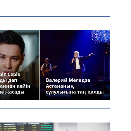
іп Серік
ды деп
Валерий Меладзе
аннан кейін
Астананың
ме жасады
сұлулығына таң қалды