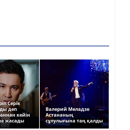
іп Серік
ды деп
Валерий Меладзе
аннан кейін
Астананың
ме жасады
сұлулығына таң қалды