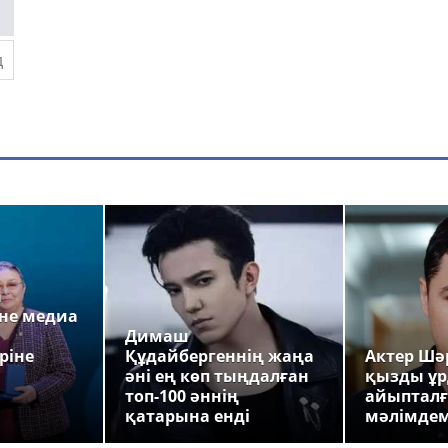
а
не медиа
Димаш
ріне
Құдайбергеннің жаңа
Актер Шәр
әні ең көп тыңдалған
қызды ұр
топ-100 әннің
айыпталғ
қатарына енді
мәлімде