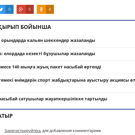
0
0
0
АҚЫРЫП БОЙЫНША
 орындарда кальян шеккендер жазаланды
р: елордада кезекті бұзушылар жазаланды
емесе 140 мыңға жуық пакет насыбай өртенді
темекі өнімдерін спорт жабдықтарына ауыстыру акциясы өт
 насыбай сатушылар жауапкершілікке тартылды
АТЫР
Зарегистрируйтесь
для добавления комментариев