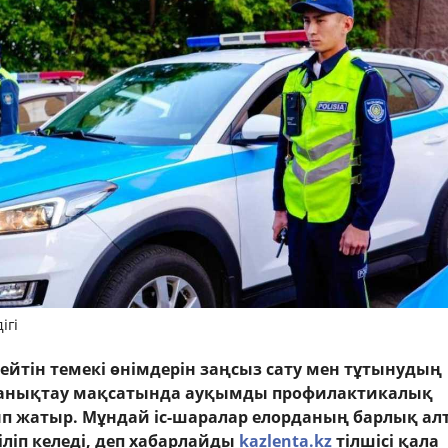
ігі
ейтін темекі өнімдерін заңсыз сату мен тұтынудың
 анықтау мақсатында ауқымды профилактикалық
п жатыр. Мұндай іс-шаралар елорданың барлық ал
іліп келеді, деп хабарлайды
kazlenta.kz
тілшісі қала