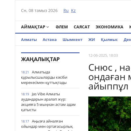
Сн, 08 тамыз 2026
Ru
Kz
АЙМАҚТАР
ӘЛЕМ
САЯСАТ
ЭКОНОМИКА
Алматы
Астана
Шымкент
ЖИ
Қылмыс
Де
12-06-2025, 18:03
ЖАҢАЛЫҚТАР
Снюс , н
Алматыда
18:21
ондаған 
құрылысшыларды кәсіби
айыппұл
мерекесімен құттықтады
Jas Vibe Алматы
18:19
аудандарын аралап жүр:
акцияға 5 мыңнан астам адам
қатысты
Аңызға айналған
18:17
ойындар мен ортағасырлық