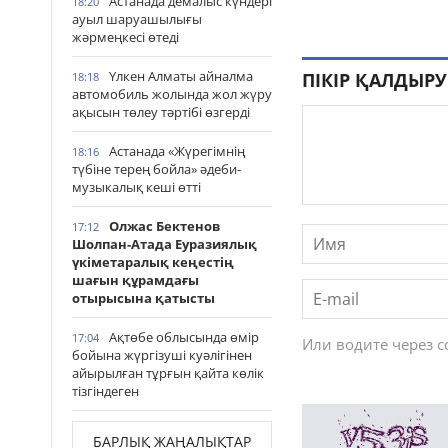
Астанада демалыс күндері
18:20
ауыл шаруашылығы
жәрмеңкесі өтеді
Үлкен Алматы айналма
ПІКІР ҚАЛДЫРУ
18:18
автомобиль жолында жол жүру
ақысын төлеу тәртібі өзгерді
Астанада «Жүрегімнің
18:16
түбіне терең бойла» әдеби-
музыкалық кеші өтті
Олжас Бектенов
17:12
Шолпан-Атада Еуразиялық
үкіметаралық кеңестің
шағын құрамдағы
отырысына қатысты
Ақтөбе облысында өмір
17:04
Или водите через 
бойына жүргізуші куәлігінен
айырылған тұрғын қайта көлік
тізгіндеген
БАРЛЫҚ ЖАҢАЛЫҚТАР