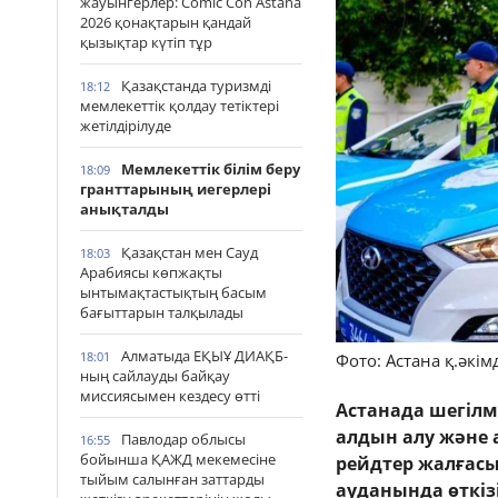
жауынгерлер: Comic Con Astana
2026 қонақтарын қандай
қызықтар күтіп тұр
Қазақстанда туризмді
18:12
мемлекеттік қолдау тетіктері
жетілдірілуде
Мемлекеттік білім беру
18:09
гранттарының иегерлері
анықталды
Қазақстан мен Сауд
18:03
Арабиясы көпжақты
ынтымақтастықтың басым
бағыттарын талқылады
Алматыда ЕҚЫҰ ДИАҚБ-
18:01
Фото: Астана қ.әкімд
ның сайлауды байқау
миссиясымен кездесу өтті
Астанада шегілм
алдын алу және
Павлодар облысы
16:55
бойынша ҚАЖД мекемесіне
рейдтер жалғасы
тыйым салынған заттарды
ауданында өткіз