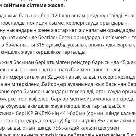
и сайтына сілтеме жасап.
а жыл басынан бері 120-дан астам рейд жүргізілді. Учас
 ювеналды полиция қызметкерлері сауда орындарын,
ну нысандарын және жастар көп жиналатын орындарды
ар нәтижесінде белгіленбеген орындарда шегілмейтін т
уға байланысты 315 құқықбұзушылық анықталды. Барлық
кімшілік жауапкершілікке тартылды.
 жыл басынан бері өткізілген рейдтер барысында 45 жек
салынды. Сонымен қатар, насыбай мен снюс сынды
 өнімдері сатылған 32 дүкен анықталды, тексеріс кезінде
 өнім тәркіленді.Байқоңыр ауданында жыл басынан бері
әне орта бизнес нысандары тексерілді, оған сауда орын
ермаркеттер, кафелер, барлар мен мейрамханалар кіреді.
қықбұзушы әкімшілік жауапкершілікке тартылды.Есіл
ынан бері ҚР ӘҚБтК-нің 441-бабын (соның ішінде калья
нған орындарда қолдану) бұзғаны үшін 857 адам әкімші
артылды, оның ішінде 756 жағдай кальян шегумен
шық ауданында жүргізілген рейдтердің нәтижесінде 5 д