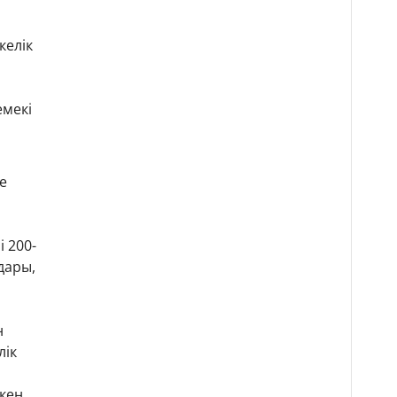
келік
емекі
е
 200-
дары,
н
лік
үкен