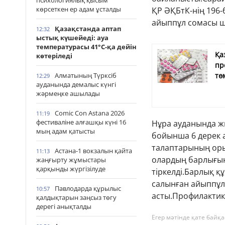
психологиялық қысым
көрсеткен ер адам ұсталды
ҚР ӘҚБтК-нің 196
айыппұл сомасы ш
Қазақстанда аптап
12:32
ыстық күшейеді: ауа
температурасы 41°С-қа дейін
Қа
көтеріледі
пр
Алматының Түрксіб
тө
12:29
ауданында демалыс күнгі
жәрмеңке ашылады
Comic Con Astana 2026
11:19
фестиваліне алғашқы күні 16
Нұра ауданында жы
мың адам қатысты
бойынша 6 дерек а
талаптарының оры
Астана-1 вокзалын қайта
11:13
олардың барлығын
жаңғырту жұмыстары
қарқынды жүргізілуде
тіркелді.Барлық 
салынған айыппұл
Павлодарда құрылыс
10:57
асты.Профилактик
қалдықтарын заңсыз төгу
дерегі анықталды
Егер мәтінде қате байқа