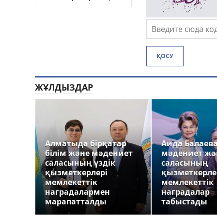
ҚОСУ
ЖҰЛДЫЗДАР
Алматыда бірқатар
Аида Балаев
білім және мәдениет
мәдениет жә
саласының үздік
саласының
қызметкерлері
қызметкерле
мемлекеттік
мемлекеттік
наградалармен
наградалар
марапатталды
табыстады