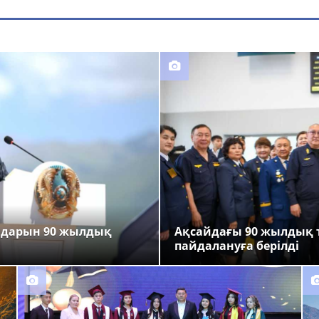
ндарын 90 жылдық
Ақсайдағы 90 жылдық 
пайдалануға берілді