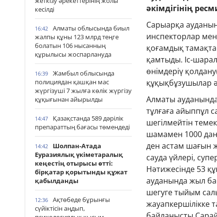
жеткізу әрекеттерінің жолы
әкімдігінің ресм
кесілді
Сарыарқа ауданынд
Алматы облысында биыл
16:42
инспекторлар мен
жалпы құны 123 млрд теңге
болатын 106 нысанның
қоғамдық тамақта
құрылысы жоспарлануда
қамтыды. Іс-шарал
өнімдеріү қолдан
Жамбыл облысында
16:39
полициядан қашқан мас
құқықбұзушылар ә
жүргізуші 7 жылға көлік жүргізу
Алматы ауданында
құқығынан айырылды
тұлғаға айыппұл 
Қазақстанда 589 дәрілік
14:47
шегілмейтін темекі
препараттың бағасы төмендеді
шамамен 1000 дана
ден астам шағын ж
Шолпан-Атада
14:42
Еуразиялық үкіметаралық
сауда үйлері, суп
кеңестің отырысы өтті:
Нәтижесінде 53 құ
бірқатар қорытынды құжат
ауданында жыл бас
қабылданды
шегуге тыйым салы
Ақтөбеде бұрынғы
12:36
жауапкершілікке т
сүйіктісін аңдып,
байланысты.Сарай