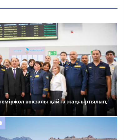
теміржол вокзалы қайта жаңғыртылып,