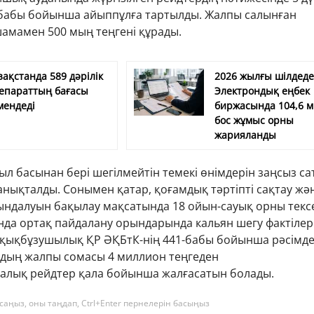
-бабы бойынша айыппұлға тартылды. Жалпы салынған
амамен 500 мың теңгені құрады.
зақстанда 589 дәрілік
2026 жылғы шілдед
епараттың бағасы
Электрондық еңбек
мендеді
биржасында 104,6 
бос жұмыс орны
жарияланды
л басынан бері шегілмейтін темекі өнімдерін заңсыз са
нықталды. Сонымен қатар, қоғамдық тәртіпті сақтау жә
ндалуын бақылау мақсатында 18 ойын-сауық орны тексе
да ортақ пайдалану орындарында кальян шегу фактілер
құқықбұзушылық ҚР ӘҚБтК-нің 441-бабы бойынша рәсімде
дың жалпы сомасы 4 миллион теңгеден
алық рейдтер қала бойынша жалғасатын болады.
саңыз, оны таңдап, Ctrl+Enter пернелерін басыңыз