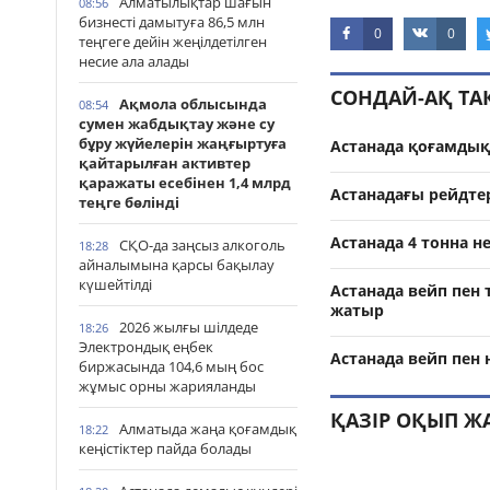
Алматылықтар шағын
08:56
бизнесті дамытуға 86,5 млн
0
0
теңгеге дейін жеңілдетілген
несие ала алады
СОНДАЙ-АҚ Т
Ақмола облысында
08:54
сумен жабдықтау және су
бұру жүйелерін жаңғыртуға
Астанада қоғамдық
қайтарылған активтер
қаражаты есебінен 1,4 млрд
Астанадағы рейдте
теңге бөлінді
Астанада 4 тонна н
СҚО-да заңсыз алкоголь
18:28
айналымына қарсы бақылау
күшейтілді
Астанада вейп пен 
жатыр
2026 жылғы шілдеде
18:26
Электрондық еңбек
Астанада вейп пен
биржасында 104,6 мың бос
жұмыс орны жарияланды
ҚАЗІР ОҚЫП Ж
Алматыда жаңа қоғамдық
18:22
кеңістіктер пайда болады