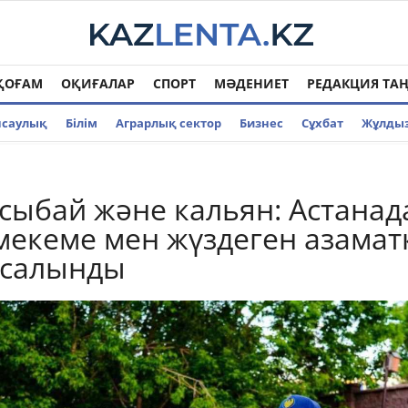
ҚОҒАМ
ОҚИҒАЛАР
СПОРТ
МӘДЕНИЕТ
РЕДАКЦИЯ ТА
нсаулық
Білім
Аграрлық сектор
Бизнес
Cұхбат
Жұлды
асыбай және кальян: Астанад
мекеме мен жүздеген азамат
 салынды