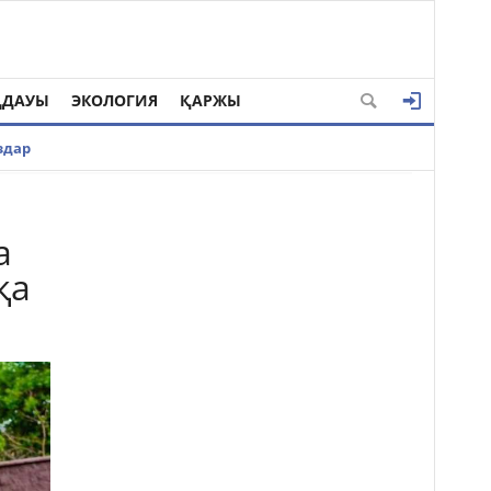
ҢДАУЫ
ЭКОЛОГИЯ
ҚАРЖЫ
здар
а
қа