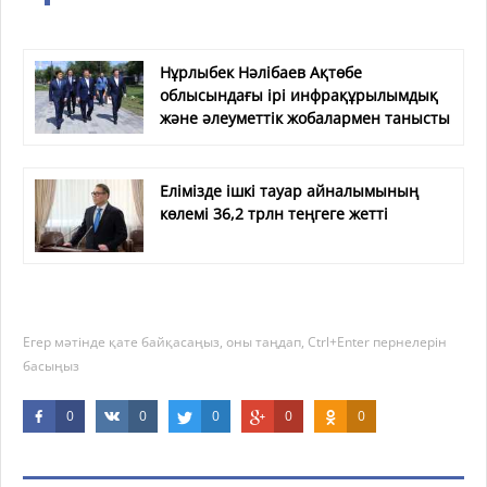
Нұрлыбек Нәлібаев Ақтөбе
облысындағы ірі инфрақұрылымдық
және әлеуметтік жобалармен танысты
Елімізде ішкі тауар айналымының
көлемі 36,2 трлн теңгеге жетті
Егер мәтінде қате байқасаңыз, оны таңдап, Ctrl+Enter пернелерін
басыңыз
0
0
0
0
0