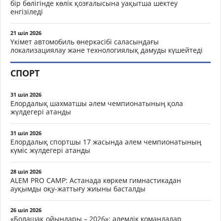
бір бөлігінде көлік қозғалысына уақытша шектеу
енгізіледі
21 шіл 2026
Үкімет автомобиль өнеркәсібі саласындағы
локализациялау және технологиялық дамуды күшейтеді
СПОРТ
31 шіл 2026
Елордалық шахматшы әлем чемпионатының қола
жүлдегері атанды
31 шіл 2026
Елордалық спортшы 17 жасында әлем чемпионатының
күміс жүлдегері атанды
28 шіл 2026
ALEM PRO CAMP: Астанада көркем гимнастикадан
ауқымды оқу-жаттығу жиыны басталды
26 шіл 2026
«Болашақ ойындары – 2026»: әлемдік командалар