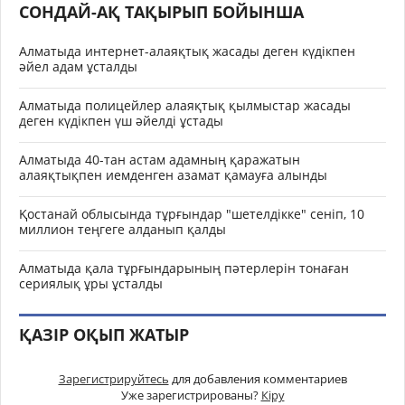
СОНДАЙ-АҚ ТАҚЫРЫП БОЙЫНША
Алматыда интернет-алаяқтық жасады деген күдікпен
әйел адам ұсталды
Алматыда полицейлер алаяқтық қылмыстар жасады
деген күдікпен үш әйелді ұстады
Алматыда 40-тан астам адамның қаражатын
алаяқтықпен иемденген азамат қамауға алынды
Қостанай облысында тұрғындар "шетелдікке" сеніп, 10
миллион теңгеге алданып қалды
Алматыда қала тұрғындарының пәтерлерін тонаған
сериялық ұры ұсталды
ҚАЗІР ОҚЫП ЖАТЫР
Зарегистрируйтесь
для добавления комментариев
Уже зарегистрированы?
Кіру