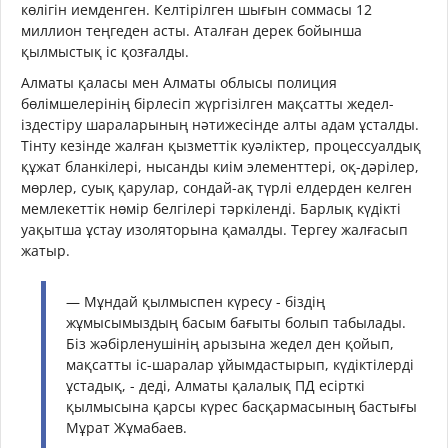
көлігін иемденген. Келтірілген шығын соммасы 12
миллион теңгеден асты. Аталған дерек бойынша
қылмыстық іс қозғалды.
Алматы қаласы мен Алматы облысы полиция
бөлімшелерінің бірлесіп жүргізілген мақсатты жедел-
іздестіру шараларының нәтижесінде алты адам ұсталды.
Тінту кезінде жалған қызметтік куәліктер, процессуалдық
құжат бланкілері, нысанды киім элементтері, оқ-дәрілер,
мөрлер, суық қарулар, сондай-ақ түрлі елдерден келген
мемлекеттік нөмір белгілері тәркіленді. Барлық күдікті
уақытша ұстау изоляторына қамалды. Тергеу жалғасып
жатыр.
— Мұндай қылмыспен күресу - біздің
жұмысымыздың басым бағыты болып табылады.
Біз жәбірленушінің арызына жедел ден қойып,
мақсатты іс-шаралар ұйымдастырып, күдіктілерді
ұстадық, - деді, Алматы қалалық ПД есірткі
қылмысына қарсы күрес басқармасының бастығы
Мұрат Жұмабаев.