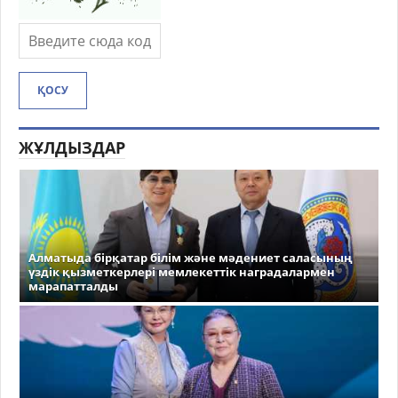
ҚОСУ
ЖҰЛДЫЗДАР
Алматыда бірқатар білім және мәдениет саласының
үздік қызметкерлері мемлекеттік наградалармен
марапатталды