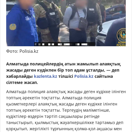
Фото: Polisia.kz
Алматыда полицейлердің атын жамылып алаяқтық
жасады деген күдікпен бір топ адам ұсталды, — деп
хабарлайды
kazlenta.kz
тілшісі
Polisia.kz
сайтына
сілтеме жасап.
Алматыда полиция алаяқтық жасады деген күдікке ілінген
топтың әрекетін тоқтатты. Алматыда полиция
қызметкерлері алаяқтық жасады деген күдікке ілінген
топтың әрекетін тоқтатты. Тергеудің мәліметінше,
күдіктілер өздерін тәртіп сақшылары ретінде
таныстырып, қылмыстық жауапкершілікке тартамыз деп
қорқытып, жергілікті тұрғынның қолма-қол ақшасы мен