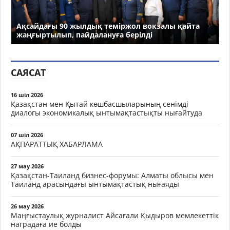
Ақсайдағы 90 жылдық теміржол вокзалы қайта
жаңғыртылып, пайдалануға берілді
САЯСАТ
16 шіл 2026
Қазақстан мен Қытай көшбасшыларының сенімді
диалогы экономикалық ынтымақтастықты нығайтуда
07 шіл 2026
АҚПАРАТТЫҚ ХАБАРЛАМА
27 мау 2026
Қазақстан-Таиланд бизнес-форумы: Алматы облысы мен
Таиланд арасындағы ынтымақтастық нығаяды
26 мау 2026
Маңғыстаулық журналист Айсағали Қыдыров мемлекеттік
наградаға ие болды