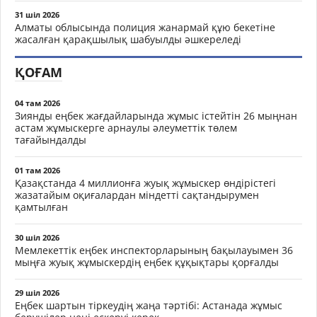
31 шіл 2026
Алматы облысында полиция жанармай құю бекетіне
жасалған қарақшылық шабуылды әшкереледі
ҚОҒАМ
04 там 2026
Зиянды еңбек жағдайларында жұмыс істейтін 26 мыңнан
астам жұмыскерге арнаулы әлеуметтік төлем
тағайындалды
01 там 2026
Қазақстанда 4 миллионға жуық жұмыскер өндірістегі
жазатайым оқиғалардан міндетті сақтандырумен
қамтылған
30 шіл 2026
Мемлекеттік еңбек инспекторларының бақылауымен 36
мыңға жуық жұмыскердің еңбек құқықтары қорғалды
29 шіл 2026
Еңбек шартын тіркеудің жаңа тәртібі: Астанада жұмыс