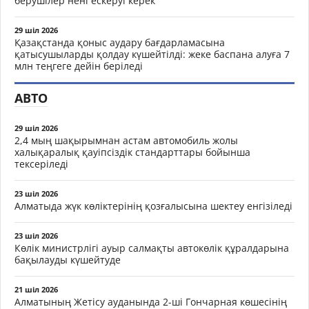
берушілер нені ескеруі керек
29 шіл 2026
Қазақстанда қоныс аудару бағдарламасына
қатысушыларды қолдау күшейтілді: жеке баспана алуға 7
млн теңгеге дейін беріледі
АВТО
29 шіл 2026
2,4 мың шақырымнан астам автомобиль жолы
халықаралық қауіпсіздік стандарттары бойынша
тексеріледі
23 шіл 2026
Алматыда жүк көліктерінің қозғалысына шектеу енгізіледі
23 шіл 2026
Көлік министрлігі ауыр салмақты автокөлік құралдарына
бақылауды күшейтуде
21 шіл 2026
Алматының Жетісу ауданында 2-ші Гончарная көшесінің