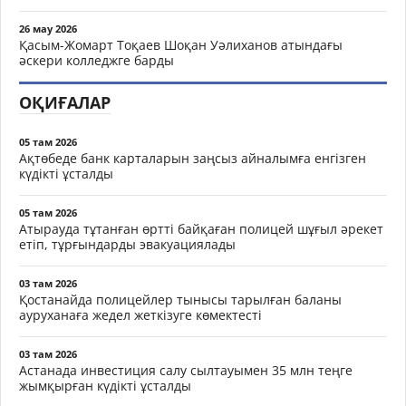
26 мау 2026
Қасым-Жомарт Тоқаев Шоқан Уәлиханов атындағы
әскери колледжге барды
ОҚИҒАЛАР
05 там 2026
Ақтөбеде банк карталарын заңсыз айналымға енгізген
күдікті ұсталды
05 там 2026
Атырауда тұтанған өртті байқаған полицей шұғыл әрекет
етіп, тұрғындарды эвакуациялады
03 там 2026
Қостанайда полицейлер тынысы тарылған баланы
ауруханаға жедел жеткізуге көмектесті
03 там 2026
Астанада инвестиция салу сылтауымен 35 млн теңге
жымқырған күдікті ұсталды