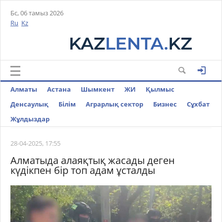
Бс, 06 тамыз 2026
Ru
Kz
Алматы
Астана
Шымкент
ЖИ
Қылмыс
Денсаулық
Білім
Аграрлық сектор
Бизнес
Cұхбат
Жұлдыздар
28-04-2025, 17:55
Алматыда алаяқтық жасады деген
күдікпен бір топ адам ұсталды