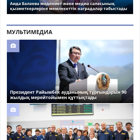
Аида Балаева мәдениет және медиа саласының
қызметкерлеріне мемлекеттік наградалар табыстады
МУЛЬТИМЕДИА
Президент Райымбек ауданының тұрғындарын 90
жылдық мерейтойымен құттықтады