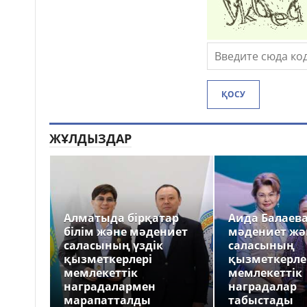
ҚОСУ
ЖҰЛДЫЗДАР
Алматыда бірқатар
Аида Балаев
білім және мәдениет
мәдениет жә
саласының үздік
саласының
қызметкерлері
қызметкерле
мемлекеттік
мемлекеттік
наградалармен
наградалар
марапатталды
табыстады