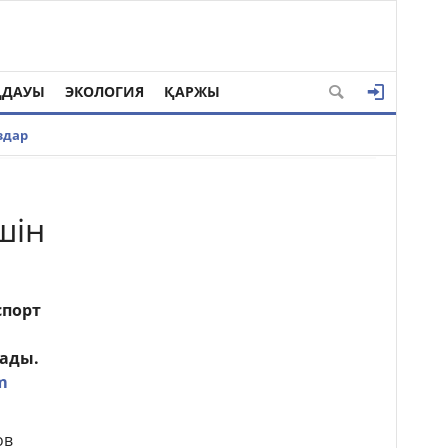
ҢДАУЫ
ЭКОЛОГИЯ
ҚАРЖЫ
здар
шін
спорт
лады.
m
ов