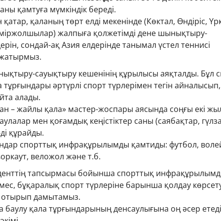
ланы қамтуға мүмкіндік береді.
қатар, қаланың төрт елді мекенінде (Көктал, Өндіріс, Үр
еміржолшылар) жалпыға қолжетімді дене шынықтыру-
рін, сондай-ақ Азия елдерінде танымал үстел теннисі
 жатырмыз.
нықтыру-сауықтыру кешенінің құрылысы аяқталды. Бұл 
 тұрғындары әртүрлі спорт түрлерімен тегін айналысып,
йта алады.
тан – жайлы қала» мастер-жоспары аясында соңғы екі жы
улалар мен қоғамдық кеңістіктер саны (саябақтар, гүлз
ді құрайды.
ндар спорттық инфрақұрылымды қамтиды: футбол, воле
воркаут, веложол және т.б.
денттің тапсырмасы бойынша спорттық инфрақұрылым
емес, бұқаралық спорт түрлеріне барынша қолдау көрсет
а отырып дамытамыз.
 баулу қала тұрғындарының денсаулығына оң әсер етеді»
әкімі.