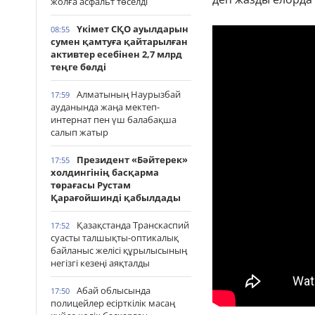
жолға асфальт төселді
Үкімет СҚО ауылдарын
08:55
сумен қамтуға қайтарылған
активтер есебінен 2,7 млрд
теңге бөлді
Алматының Наурызбай
17:59
ауданында жаңа мектеп-
интернат пен үш балабақша
салып жатыр
Президент «Бәйтерек»
17:55
холдингінің басқарма
төрағасы Рустам
Қарағойшинді қабылдады
Қазақстанда Транскаспий
17:52
суасты талшықты-оптикалық
байланыс желісі құрылысының
негізгі кезеңі аяқталды
Абай облысында
17:50
полицейлер есірткілік масаң