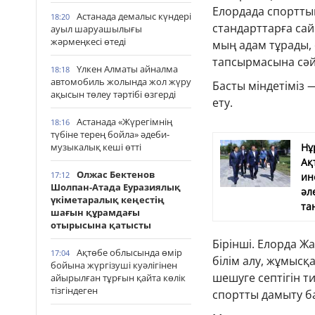
Елордада спортты
Астанада демалыс күндері
18:20
стандарттарға са
ауыл шаруашылығы
жәрмеңкесі өтеді
мың адам тұрады,
тапсырмасына сәй
Үлкен Алматы айналма
18:18
автомобиль жолында жол жүру
Басты міндетіміз
ақысын төлеу тәртібі өзгерді
ету.
Астанада «Жүрегімнің
18:16
түбіне терең бойла» әдеби-
музыкалық кеші өтті
Нұ
Ақ
Олжас Бектенов
17:12
ин
Шолпан-Атада Еуразиялық
әл
үкіметаралық кеңестің
та
шағын құрамдағы
отырысына қатысты
Бірінші. Елорда Ж
Ақтөбе облысында өмір
17:04
білім алу, жұмысқ
бойына жүргізуші куәлігінен
шешуге септігін ти
айырылған тұрғын қайта көлік
тізгіндеген
спортты дамыту б