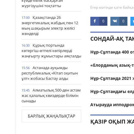
күйде көлік басқарған
жүргізушіні тоқтатты
Егер мәтінде қате байқа
Қазақстанда 26
17:00
0
0
энергетикалық жабдық пен 12
мың шақырым электр желісі
жөнделді
СОНДАЙ-АҚ Т
Құрық портында
16:30
көтергіш-өтпелі көпірлерді
Нұр-Сұлтанда 400 о
жаңғырту жұмыстары аяқталды
«Елорданың азық-түл
Астанада ауқымды
15:56
республикалық «Кітап оқитын
Нұр-Сұлтанда 2021 
ұлт» жобасы бастау алды
Алматылық 500-ден астам
15:45
Нұр-Сұлтандағы ел
жас қалалық квиздерде білімін
сынады
Атырауда ипподром
БАРЛЫҚ ЖАҢАЛЫҚТАР
ҚАЗІР ОҚЫП Ж