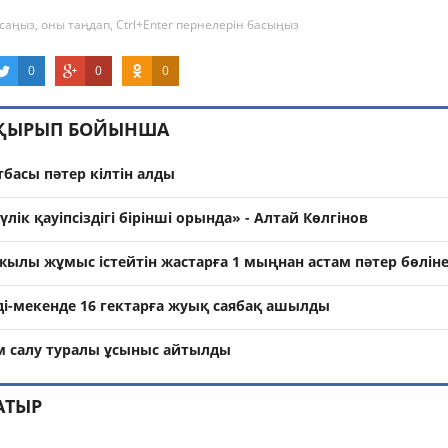
саңыз, оны таңдап, Ctrl+Enter пернелерін басыңыз
0
0
0
АҚЫРЫП БОЙЫНША
тбасы пәтер кілтін алды
ік қауіпсіздігі бірінші орында» - Алтай Көлгінов
жылы жұмыс істейтін жастарға 1 мыңнан астам пәтер бөліне
ді-мекенде 16 гектарға жуық саябақ ашылды
 салу туралы ұсыныс айтылды
АТЫР