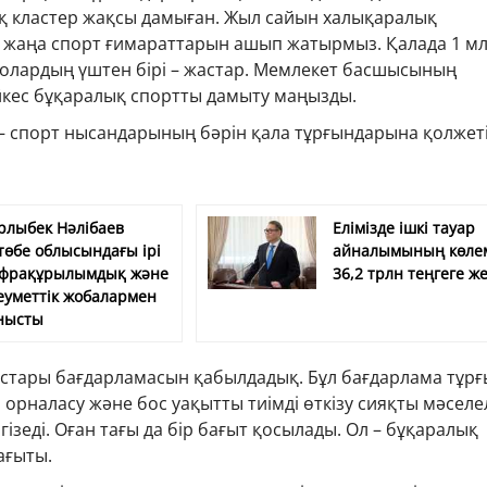
қ кластер жақсы дамыған. Жыл сайын халықаралық
й жаңа спорт ғимараттарын ашып жатырмыз. Қалада 1 мл
 олардың үштен бірі – жастар. Мемлекет басшысының
кес бұқаралық спортты дамыту маңызды.
 — спорт нысандарының бәрін қала тұрғындарына қолжет
рлыбек Нәлібаев
Елімізде ішкі тауар
төбе облысындағы ірі
айналымының көле
фрақұрылымдық және
36,2 трлн теңгеге же
еуметтік жобалармен
нысты
астары бағдарламасын қабылдадық. Бұл бағдарлама тұрғ
а орналасу және бос уақытты тиімді өткізу сияқты мәселе
гізеді. Оған тағы да бір бағыт қосылады. Ол – бұқаралық
ағыты.