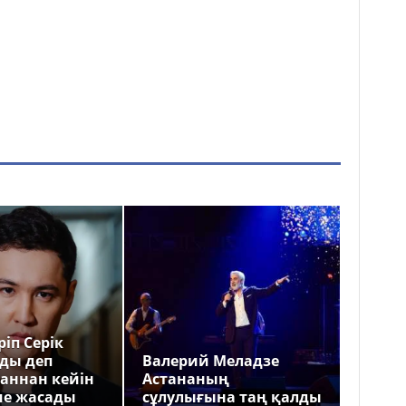
іп Серік
ды деп
Валерий Меладзе
аннан кейін
Астананың
ме жасады
сұлулығына таң қалды