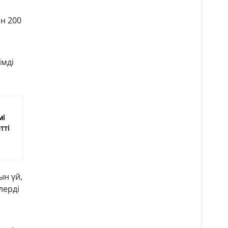
н 200
імді
мі
тті
ын үй,
лерді