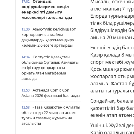
Мысалы, өткен жыл
Отандық
17:02
өндірушілермен жеңіл
атлетиканың 7 тү
өнеркәсіпті дамыту
Елорда тұрғындар
мәселелері талқыланды
тілек білдірушілер
Азық-түлік келісімшарт
15:30
білдірушілердің бә
корпорациясы майлы
айына 20 мыңнан 
дақылдарды қаржыландыру
көлемін 2,6 есеге арттырды
Екінші. Біздің ба
Қазір қалада 8 м
Солтүстік Қазақстан
14:34
спорт мектебі жұмы
облысында Орталық Азиядағы
ең ірі сауу қондырғысы
Қосымша қаржылан
орнатылған мегаферма
жоспарлап отырм
ашылды
аламыз. Жастар б
Астанада Comic Con
алатыны туралы с
13:53
Astana 2026 фестивалі басталды
Сондай-ақ, балал
«Таза Қазақстан»: Алматы
қажеттілігі бар б
12:58
облысында 22 мыңнан астам
екенін атап өткен
тұрғын тазалық жұмысына
атсалысты
Үшінші. Жүйелі де
Қазір олардың саны