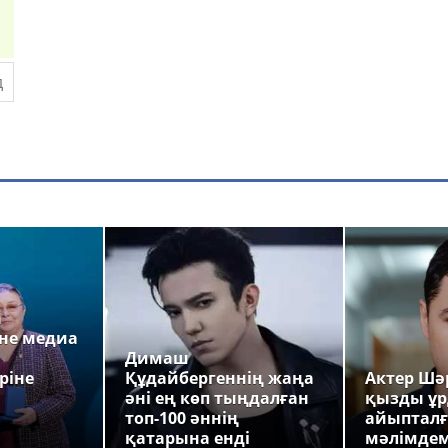
а
не медиа
Димаш
ріне
Құдайбергеннің жаңа
Актер Шәр
әні ең көп тыңдалған
қызды ұр
топ-100 әннің
айыпталғ
қатарына енді
мәлімде