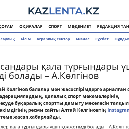
ҚОҒАМ
ОҚИҒАЛАР
СПОРТ
МӘДЕНИЕТ
РЕДАКЦИЯ ТА
нсаулық
Білім
Аграрлық сектор
Бизнес
Cұхбат
Жұлды
сандары қала тұрғындары ү
ді болады – А.Көлгінов
ай Көлгінов балалар мен жасөспірімдерге арналған 
федерациялардың, қалалық спорт мекемелерінің
десуде бұқаралық спортты дамыту мәселесін талқы
әкімдігінің ресми сайты Алтай Көлгіновтің
Instagra
теме жасап хабарлайды.
ер қала тұрғындары үшін қолжетімді болады – А.Көлгін