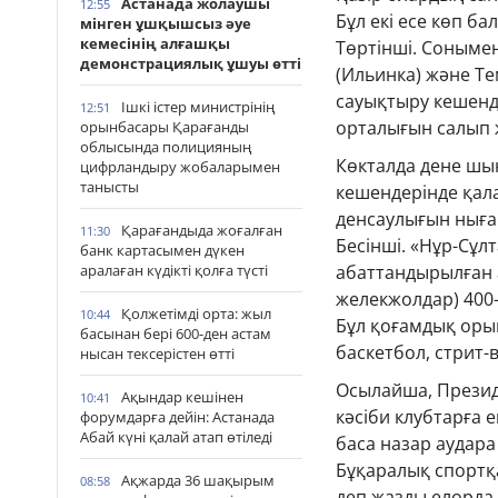
Астанада жолаушы
12:55
Бұл екі есе көп ба
мінген ұшқышсыз әуе
кемесінің алғашқы
Төртінші. Сонымен 
демонстрациялық ұшуы өтті
(Ильинка) және Т
сауықтыру кешенде
Ішкі істер министрінің
12:51
орталығын салып
орынбасары Қарағанды
облысында полицияның
Көкталда дене шы
цифрландыру жобаларымен
танысты
кешендерінде қала
денсаулығын ныға
Қарағандыда жоғалған
11:30
Бесінші. «Нұр-Сұл
банк картасымен дүкен
аралаған күдікті қолға түсті
абаттандырылған а
желекжолдар) 400-
Қолжетімді орта: жыл
10:44
Бұл қоғамдық оры
басынан бері 600-ден астам
баскетбол, стрит-
нысан тексерістен өтті
Осылайша, Прези
Ақындар кешінен
10:41
кәсіби клубтарға 
форумдарға дейін: Астанада
Абай күні қалай атап өтіледі
баса назар аудар
Бұқаралық спортқа
Ақжарда 36 шақырым
08:58
деп жазды елорда 