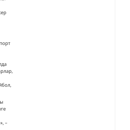
кер
спорт
лда
арлар,
йбол,
ды
уге
, –