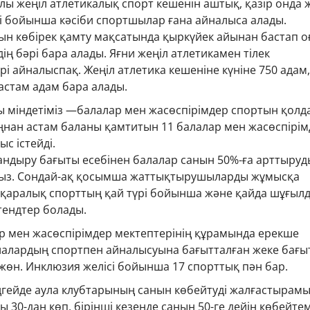
ы жеңіл атлетикалық спорт кешенін аштық, қазір онда 
рі бойынша кәсіби спортшылар ғана айналыса алады.
ын көбірек қамту мақсатында қыркүйек айынан бастап о
дің бәрі бара алады. Яғни жеңіл атлетикамен тілек
рі айналыспақ. Жеңіл атлетика кешеніне күніне 750 адам,
астам адам бара алады.
сты міндетіміз —балалар мен жасөспірімдер спортын қолда
ыңнан астам баланы қамтитын 11 балалар мен жасөспірі
с істейді.
дыру бағыты есебінен балалар санын 50%-ға арттыруд
ыз. Сондай-ақ қосымша жаттықтырушыларды жұмысқа
ұқаралық спорттың қай түрі бойынша және қайда шұғыл
тендтер болады.
ар мен жасөспірімдер мектептерінің құрамында ерекше
алалардың спортпен айналысуына бағытталған жеке бағы
 жөн. Инклюзия желісі бойынша 17 спорттық пән бар.
ңгейде аула клубтарының санын көбейтуді жалғастырамы
 30-дан көп, бірінші кезеңде санын 50-ге дейін көбейтем