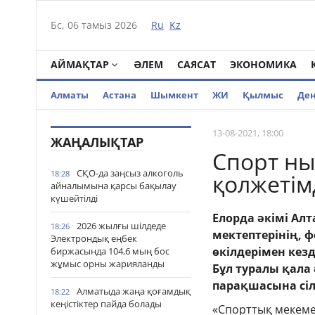
Бс, 06 тамыз 2026
Ru
Kz
АЙМАҚТАР
ӘЛЕМ
САЯСАТ
ЭКОНОМИКА
Алматы
Астана
Шымкент
ЖИ
Қылмыс
Де
13-08-2021, 18:00
ЖАҢАЛЫҚТАР
Спорт ны
СҚО-да заңсыз алкоголь
18:28
қолжетім
айналымына қарсы бақылау
күшейтілді
Елорда әкімі Алт
2026 жылғы шілдеде
18:26
мектептерінің, 
Электрондық еңбек
өкілдерімен кез
биржасында 104,6 мың бос
жұмыс орны жарияланды
Бұл туралы қала 
парақшасына сіл
Алматыда жаңа қоғамдық
18:22
кеңістіктер пайда болады
«Спорттық мекемел