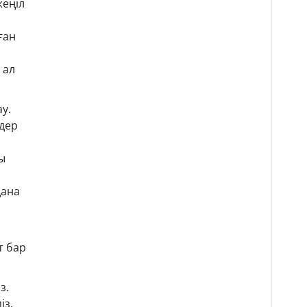
жеңіл
ған
 ал
у.
мдер
ы
дана
т бар
з.
із.