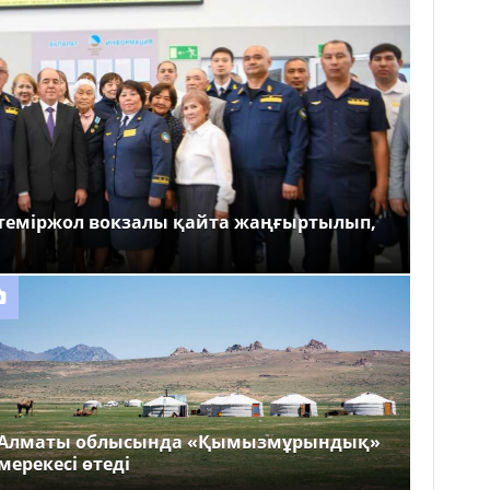
теміржол вокзалы қайта жаңғыртылып,
Алматы облысында «Қымызмұрындық»
мерекесі өтеді