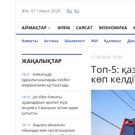
Жм, 07 тамыз 2026
Ru
Kz
АЙМАҚТАР
ӘЛЕМ
САЯСАТ
ЭКОНОМИКА
Алматы
Астана
Шымкент
ЖИ
Қылмыс
Де
17-09-2024, 15:39
ЖАҢАЛЫҚТАР
Топ-5: қа
Алматыда
18:21
көп келді
құрылысшыларды кәсіби
мерекесімен құттықтады
Jas Vibe Алматы
18:19
аудандарын аралап жүр:
акцияға 5 мыңнан астам адам
қатысты
Аңызға айналған
18:17
ойындар мен ортағасырлық