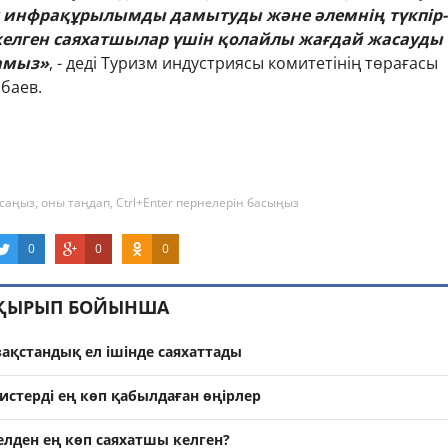
ік инфрақұрылымды дамытуды және әлемнің түкпір-
 келген саяхатшылар үшін қолайлы жағдай жасауды
амыз»
, - деді Туризм индустриясы комитетінің төрағасы
баев.
саңыз, оны таңдап, Ctrl+Enter пернелерін басыңыз
0
0
0
АҚЫРЫП БОЙЫНША
зақстандық ел ішінде саяхаттады
ристерді ең көп қабылдаған өңірлер
 елден ең көп саяхатшы келген?