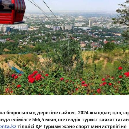
ка бюросының дерегіне сәйкес, 2024 жылдың қаңтар
да елімізге 566,5 мың шетелдік турист саяхаттаған
enta.kz
тілшісі ҚР Туризм және спорт министрлігіне