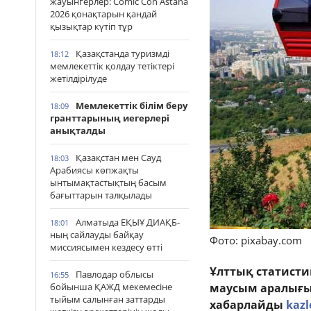
жауынгерлер: Comic Con Astana
2026 қонақтарын қандай
қызықтар күтіп тұр
Қазақстанда туризмді
18:12
мемлекеттік қолдау тетіктері
жетілдірілуде
Мемлекеттік білім беру
18:09
гранттарының иегерлері
анықталды
Қазақстан мен Сауд
18:03
Арабиясы көпжақты
ынтымақтастықтың басым
бағыттарын талқылады
Алматыда ЕҚЫҰ ДИАҚБ-
18:01
ның сайлауды байқау
Фото: pixabay.com
миссиясымен кездесу өтті
Ұлттық статисти
Павлодар облысы
16:55
бойынша ҚАЖД мекемесіне
маусым аралығын
тыйым салынған заттарды
хабарлайды
kazl