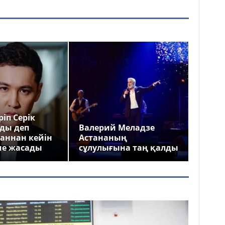
іп Серік
ды деп
Валерий Меладзе
аннан кейін
Астананың
ме жасады
сұлулығына таң қалды