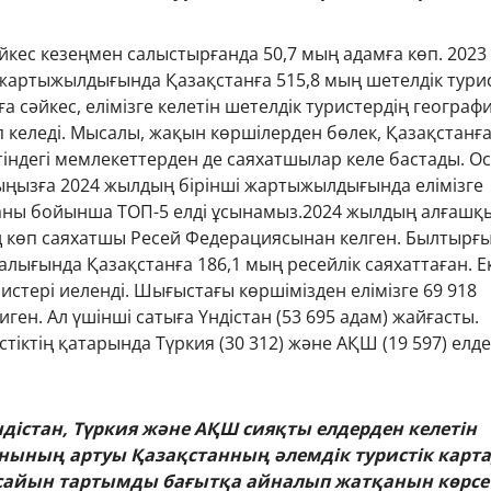
йкес кезеңмен салыстырғанда 50,7 мың адамға көп. 2023
артыжылдығында Қазақстанға 515,8 мың шетелдік тури
ға сәйкес, елімізге келетін шетелдік туристердің географ
 келеді. Мысалы, жақын көршілерден бөлек, Қазақстанғ
індегі мемлекеттерден де саяхатшылар келе бастады. О
ыңызға 2024 жылдың бірінші жартыжылдығында елімізге
саны бойынша ТОП-5 елді ұсынамыз.2024 жылдың алғашқ
ең көп саяхатшы Ресей Федерациясынан келген. Былтырғ
лығында Қазақстанға 186,1 мың ресейлік саяхаттаған. Е
стері иеленді. Шығыстағы көршімізден елімізге 69 918
ген. Ал үшінші сатыға Үндістан (53 695 адам) жайғасты.
стіктің қатарында Түркия (30 312) және АҚШ (19 597) елде
ндістан, Түркия және АҚШ сияқты елдерден келетін
анының артуы Қазақстанның әлемдік туристік карт
сайын тартымды бағытқа айналып жатқанын көрсет