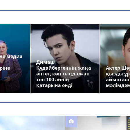
а
не медиа
Димаш
ріне
Құдайбергеннің жаңа
Актер Шәр
әні ең көп тыңдалған
қызды ұр
топ-100 әннің
айыпталғ
қатарына енді
мәлімде