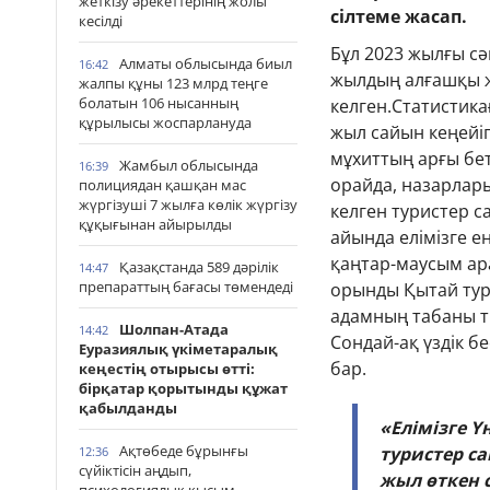
жеткізу әрекеттерінің жолы
сілтеме жасап.
кесілді
Бұл 2023 жылғы сә
Алматы облысында биыл
16:42
жылдың алғашқы ж
жалпы құны 123 млрд теңге
болатын 106 нысанның
келген.Статистика
құрылысы жоспарлануда
жыл сайын кеңейіп
мұхиттың арғы бет
Жамбыл облысында
16:39
орайда, назарлар
полициядан қашқан мас
жүргізуші 7 жылға көлік жүргізу
келген туристер 
құқығынан айырылды
айында елімізге 
қаңтар-маусым ара
Қазақстанда 589 дәрілік
14:47
препараттың бағасы төмендеді
орынды Қытай тури
адамның табаны ти
Шолпан-Атада
14:42
Сондай-ақ үздік бе
Еуразиялық үкіметаралық
бар.
кеңестің отырысы өтті:
бірқатар қорытынды құжат
қабылданды
«Елімізге Ү
Ақтөбеде бұрынғы
туристер с
12:36
сүйіктісін аңдып,
жыл өткен 