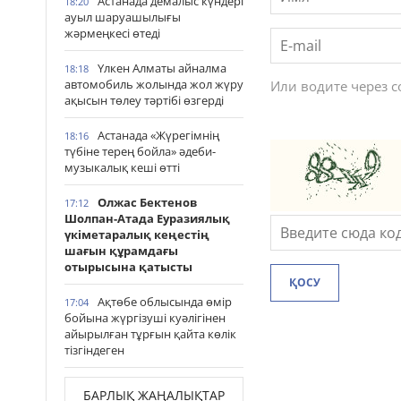
Астанада демалыс күндері
18:20
ауыл шаруашылығы
жәрмеңкесі өтеді
Үлкен Алматы айналма
18:18
автомобиль жолында жол жүру
Или водите через 
ақысын төлеу тәртібі өзгерді
Астанада «Жүрегімнің
18:16
түбіне терең бойла» әдеби-
музыкалық кеші өтті
Олжас Бектенов
17:12
Шолпан-Атада Еуразиялық
үкіметаралық кеңестің
шағын құрамдағы
отырысына қатысты
ҚОСУ
Ақтөбе облысында өмір
17:04
бойына жүргізуші куәлігінен
айырылған тұрғын қайта көлік
тізгіндеген
БАРЛЫҚ ЖАҢАЛЫҚТАР