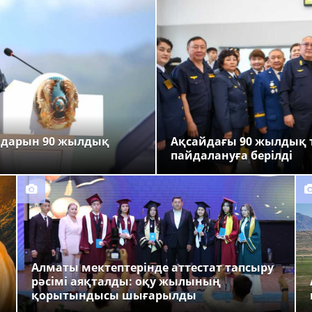
ндарын 90 жылдық
Ақсайдағы 90 жылдық 
пайдалануға берілді
Алматы мектептерінде аттестат тапсыру
рәсімі аяқталды: оқу жылының
қорытындысы шығарылды