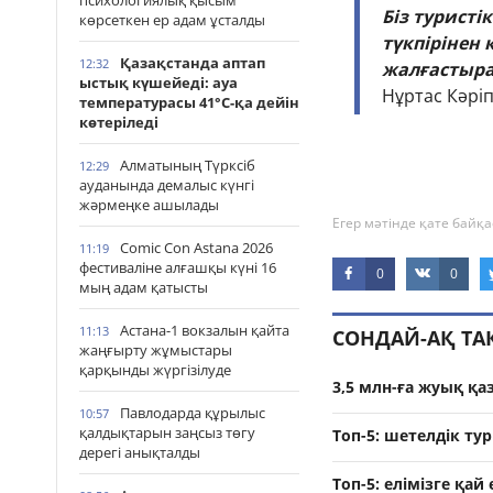
психологиялық қысым
Біз турист
көрсеткен ер адам ұсталды
түкпірінен
Қазақстанда аптап
12:32
жалғастыр
ыстық күшейеді: ауа
Нұртас Кәріп
температурасы 41°С-қа дейін
көтеріледі
Алматының Түрксіб
12:29
ауданында демалыс күнгі
жәрмеңке ашылады
Егер мәтінде қате байқа
Comic Con Astana 2026
11:19
фестиваліне алғашқы күні 16
0
0
мың адам қатысты
Астана-1 вокзалын қайта
11:13
СОНДАЙ-АҚ Т
жаңғырту жұмыстары
қарқынды жүргізілуде
3,5 млн-ға жуық қа
Павлодарда құрылыс
10:57
қалдықтарын заңсыз төгу
Топ-5: шетелдік ту
дерегі анықталды
Топ-5: елімізге қай