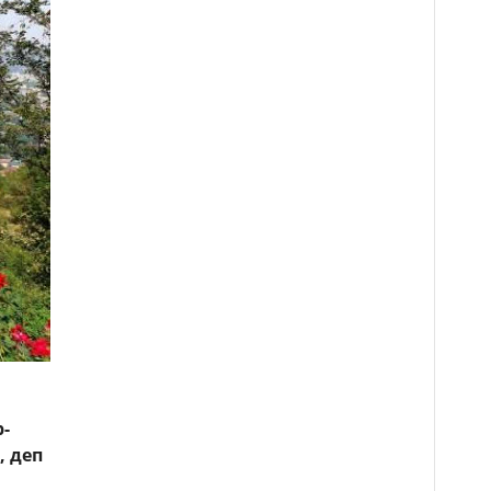
-
, деп