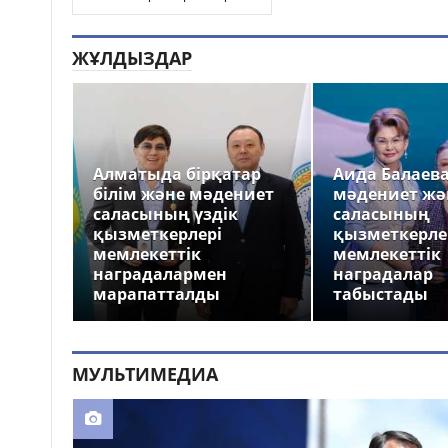
ЖҰЛДЫЗДАР
Алматыда бірқатар
Аида Балаев
білім және мәдениет
мәдениет жә
саласының үздік
саласының
қызметкерлері
қызметкерле
мемлекеттік
мемлекеттік
наградалармен
наградалар
марапатталды
табыстады
МУЛЬТИМЕДИА