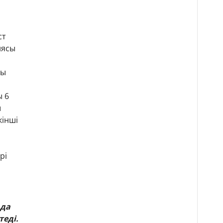
ст
иясы
а
сы
ы 6
ы
кінші
рі
ада
еді.