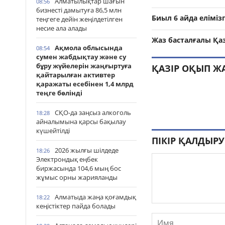
Алматылықтар шағын
08:56
бизнесті дамытуға 86,5 млн
Биыл 6 айда елімізг
теңгеге дейін жеңілдетілген
несие ала алады
Жаз басталғалы Қаз
Ақмола облысында
08:54
сумен жабдықтау және су
бұру жүйелерін жаңғыртуға
ҚАЗІР ОҚЫП Ж
қайтарылған активтер
қаражаты есебінен 1,4 млрд
теңге бөлінді
СҚО-да заңсыз алкоголь
18:28
айналымына қарсы бақылау
күшейтілді
ПІКІР ҚАЛДЫРУ
2026 жылғы шілдеде
18:26
Электрондық еңбек
биржасында 104,6 мың бос
жұмыс орны жарияланды
Алматыда жаңа қоғамдық
18:22
кеңістіктер пайда болады