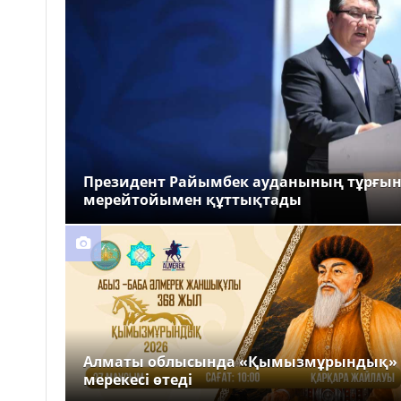
Президент Райымбек ауданының тұрғы
мерейтойымен құттықтады
Алматы облысында «Қымызмұрындық»
мерекесі өтеді