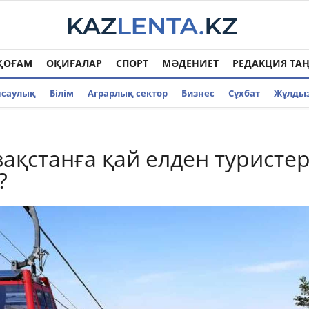
ҚОҒАМ
ОҚИҒАЛАР
СПОРТ
МӘДЕНИЕТ
РЕДАКЦИЯ ТА
нсаулық
Білім
Аграрлық сектор
Бизнес
Cұхбат
Жұлды
зақстанға қай елден туристе
?