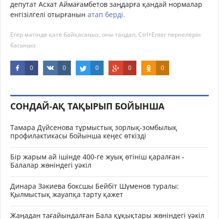
депутат Асхат Аймағамбетов заңдарға қандай нормалар
енгізілгелі отырғанын
атап берді.
Егер мәтінде қате байқасаңыз, оны таңдап, Ctrl+Enter пернелерін
басыңыз
0
0
0
0
0
СОНДАЙ-АҚ ТАҚЫРЫП БОЙЫНША
Тамара Дүйсенова тұрмыстық зорлық-зомбылық
профилактикасы бойынша кеңес өткізді
Бір жарым ай ішінде 400-ге жуық өтініш қаралған -
Балалар жөніндегі уәкіл
Динара Зәкиева боксшы Бейбіт Шүменов туралы:
Қылмыстық жауапқа тарту қажет
Жаңадан тағайындалған Бала құқықтары жөніндегі уәкіл