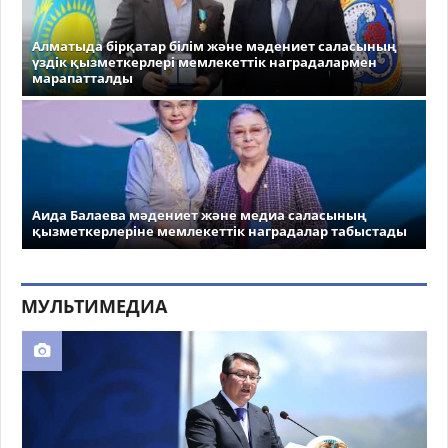
Алматыда бірқатар білім және мәдениет саласының
үздік қызметкерлері мемлекеттік наградалармен
марапатталды
Аида Балаева мәдениет және медиа саласының
қызметкерлеріне мемлекеттік наградалар табыстады
МУЛЬТИМЕДИА