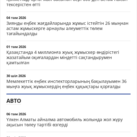
тексерістен өтті
04 там 2026
Зиянды еңбек жағдайларында жұмыс істейтін 26 мыңнан
астам жұмыскерге арнаулы әлеуметтік төлем
тағайындалды
01 там 2026
Қазақстанда 4 миллионға жуық жұмыскер өндірістегі
жазатайым оқиғалардан міндетті сақтандырумен
қамтылған
30 шіл 2026
Мемлекеттік еңбек инспекторларының бақылауымен 36
мыңға жуық жұмыскердің еңбек құқықтары қорғалды
АВТО
06 там 2026
Үлкен Алматы айналма автомобиль жолында жол жүру
ақысын төлеу тәртібі өзгерді