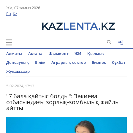
Жм, 07 тамыз 2026
Ru
Kz
Алматы
Астана
Шымкент
ЖИ
Қылмыс
Денсаулық
Білім
Аграрлық сектор
Бизнес
Cұхбат
Жұлдыздар
5-02-2024, 17:13
"7 бала қайтыс болды": Зәкиева
отбасындағы зорлық-зомбылық жайлы
айтты