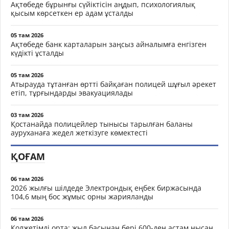
Ақтөбеде бұрынғы сүйіктісін аңдып, психологиялық
қысым көрсеткен ер адам ұсталды
05 там 2026
Ақтөбеде банк карталарын заңсыз айналымға енгізген
күдікті ұсталды
05 там 2026
Атырауда тұтанған өртті байқаған полицей шұғыл әрекет
етіп, тұрғындарды эвакуациялады
03 там 2026
Қостанайда полицейлер тынысы тарылған баланы
ауруханаға жедел жеткізуге көмектесті
ҚОҒАМ
06 там 2026
2026 жылғы шілдеде Электрондық еңбек биржасында
104,6 мың бос жұмыс орны жарияланды
06 там 2026
Қолжетімді орта: жыл басынан бері 600-ден астам нысан