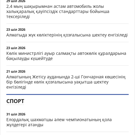
29 шіл 2026
2,4 мың шақырымнан астам автомобиль жолы
халықаралық қауіпсіздік стандарттары бойынша
тексеріледі
23 шіл 2026
Алматыда жүк көліктерінің қозғалысына шектеу енгізіледі
23 шіл 2026
Көлік министрлігі ауыр салмақты автокөлік құралдарына
бақылауды күшейтуде
21 шіл 2026
Алматының Жетісу ауданында 2-ші Гончарная көшесінің
бір бөлігінде көлік қозғалысына уақытша шектеу
енгізіледі
СПОРТ
31 шіл 2026
Елордалық шахматшы әлем чемпионатының қола
жүлдегері атанды