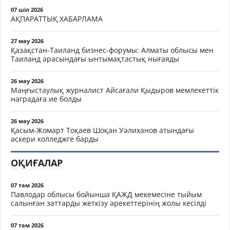
07 шіл 2026
АҚПАРАТТЫҚ ХАБАРЛАМА
27 мау 2026
Қазақстан-Таиланд бизнес-форумы: Алматы облысы мен
Таиланд арасындағы ынтымақтастық нығаяды
26 мау 2026
Маңғыстаулық журналист Айсағали Қыдыров мемлекеттік
наградаға ие болды
26 мау 2026
Қасым-Жомарт Тоқаев Шоқан Уәлиханов атындағы
әскери колледжге барды
ОҚИҒАЛАР
07 там 2026
Павлодар облысы бойынша ҚАЖД мекемесіне тыйым
салынған заттарды жеткізу әрекеттерінің жолы кесілді
07 там 2026