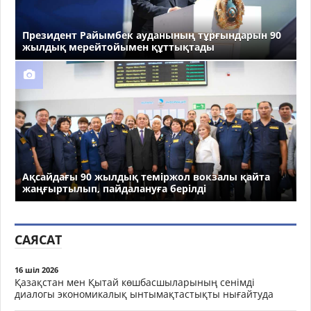
Президент Райымбек ауданының тұрғындарын 90
жылдық мерейтойымен құттықтады
Ақсайдағы 90 жылдық теміржол вокзалы қайта
жаңғыртылып, пайдалануға берілді
САЯСАТ
16 шіл 2026
Қазақстан мен Қытай көшбасшыларының сенімді
диалогы экономикалық ынтымақтастықты нығайтуда