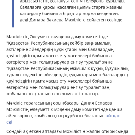
арызсыз істің қозғалуы, сенім телефоны құрылды,
балаларға қарсы жасалған қылмыстарға жазаны
қатаңдату бойынша бірқатар норма көзделген, -
деді Динара Зәкиева Мәжілісте сөйлеген сөзінде.
Мәжілістің Әлеуметтік-мәдени даму комитетінде
"Қазақстан Республикасының кейбір заңнамалық
актілеріне әйелдердің құқықтары мен балалардың
қауіпсіздігін қамтамасыз ету мәселелері бойынша
өзгерістер мен толықтырулар енгізу туралы" және
"Қазақстан Республикасының Әкімшілік құқық бұзушылық
туралы кодексіне әйелдердің құқықтары мен балалардың
қауіпсіздігін қамтамасыз ету мәселелері бойынша
өзгерістер мен толықтырулар енгізу туралы" заң
жобаларының таныстырылымы өтіп жатыр.
Мәжіліс төрағасының орынбасары Дания Еспаева
Мәжілістің Әлеуметтік-мәдени даму комитетінде қанша
әйел зорлық-зомбылықтың құрбаны болғанын
айтқан
еді.
Сондай-ақ өткен аптадағы Мәжілістің жалпы отырысында