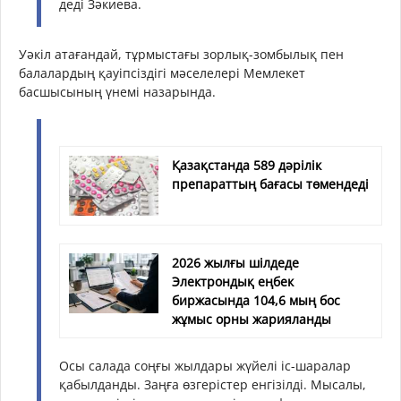
деді Зәкиева.
Уәкіл атағандай, тұрмыстағы зорлық-зомбылық пен
балалардың қауіпсіздігі мәселелері Мемлекет
басшысының үнемі назарында.
Қазақстанда 589 дәрілік
препараттың бағасы төмендеді
2026 жылғы шілдеде
Электрондық еңбек
биржасында 104,6 мың бос
жұмыс орны жарияланды
Осы салада соңғы жылдары жүйелі іс-шаралар
қабылданды. Заңға өзгерістер енгізілді. Мысалы,