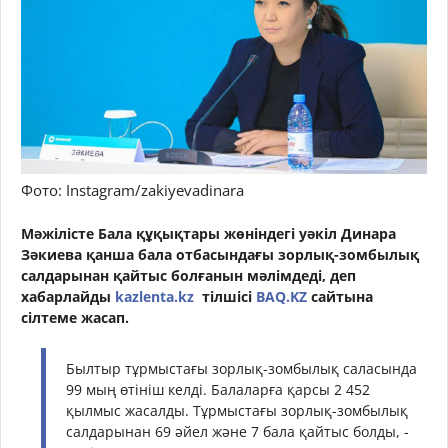
Фото: Instagram/zakiyevadinara
Мәжілісте Бала құқықтары жөніндегі уәкіл Динара
Зәкиева қанша бала отбасындағы зорлық-зомбылық
салдарынан қайтыс болғанын мәлімдеді, деп
хабарлайды
kazlenta.kz
тілшісі
BAQ.KZ
сайтына
сілтеме жасап.
Былтыр тұрмыстағы зорлық-зомбылық саласында
99 мың өтініш келді. Балаларға қарсы 2 452
қылмыс жасалды. Тұрмыстағы зорлық-зомбылық
салдарынан 69 әйел және 7 бала қайтыс болды, -