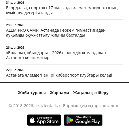
31 шіл 2026
Елордалық спортшы 17 жасында әлем чемпионатының
күміс жүлдегері атанды
28 шіл 2026
ALEM PRO CAMP: Астанада көркем гимнастикадан
ауқымды оқу-жаттығу жиыны басталды
26 шіл 2026
«Болашақ ойындары – 2026»: әлемдік командалар
Астанаға келіп жатыр
22 шіл 2026
Астанаға әлемдегі ең ірі киберспорт клубтары келеді
Жоба туралы
Жарнама
Жаңалық жіберу
© 2018-2026, «kazlenta.kz». Барлық құқықтар сақталған.