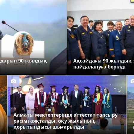
ндарын 90 жылдық
Ақсайдағы 90 жылдық 
пайдалануға берілді
Алматы мектептерінде аттестат тапсыру
рәсімі аяқталды: оқу жылының
қорытындысы шығарылды