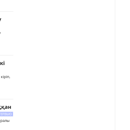
у
у
кі
кіріп,
ққан
ТЕРВЬЮ
туралы