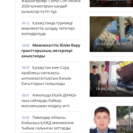
жауынгерлер: Comic Con Astana
2026 қонақтарын қандай
қызықтар күтіп тұр
Қазақстанда туризмді
18:12
мемлекеттік қолдау тетіктері
жетілдірілуде
15-04-2026, 18:19
Мемлекеттік білім беру
18:09
гранттарының иегерлері
анықталды
Қазақстан мен Сауд
18:03
Арабиясы көпжақты
ынтымақтастықтың басым
бағыттарын талқылады
14-04-2026, 14:23
Алматыда ЕҚЫҰ ДИАҚБ-
18:01
ның сайлауды байқау
миссиясымен кездесу өтті
Павлодар облысы
16:55
бойынша ҚАЖД мекемесіне
тыйым салынған заттарды