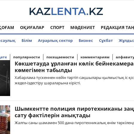
ҚОҒАМ
ОҚИҒАЛАР
СПОРТ
МӘДЕНИЕТ
РЕДАКЦИЯ ТА
нсаулық
Білім
Аграрлық сектор
Бизнес
Cұхбат
Жұлды
дате
популярности
посещаемости
комментариям
алфавит
Көкшетауда ұрланған көлік бейнекамера
көмегімен табылды
Хабарлама түскеннен кейін тәртіп сақшылары қылмыстық іс қоз
жедел-іздестіру шараларына кірісті.
Шымкентте полиция пиротехниканы заң
сату фактілерін анықтады
Жалпы саны шамамен 500 дана пиротехникалық өнім тәркіленд