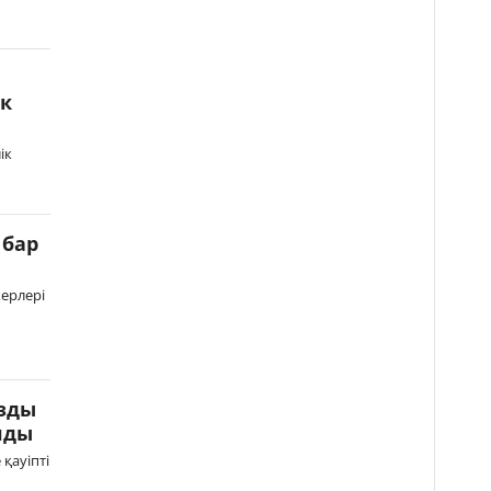
ік
ік
 бар
керлері
зды
лды
қауіпті