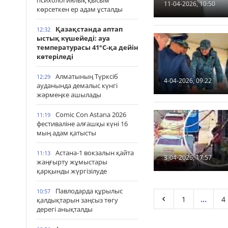
психологиялық қысым
11-04-2026, 10:50
көрсеткен ер адам ұсталды
Қазақстанда аптап
12:32
ыстық күшейеді: ауа
температурасы 41°С-қа дейін
көтеріледі
Алматының Түрксіб
12:29
4-04-2026, 09:22
ауданында демалыс күнгі
жәрмеңке ашылады
Comic Con Astana 2026
11:19
фестиваліне алғашқы күні 16
мың адам қатысты
Астана-1 вокзалын қайта
11:13
3-04-2026, 17:57
жаңғырту жұмыстары
қарқынды жүргізілуде
Павлодарда құрылыс
10:57
1
...
4
қалдықтарын заңсыз төгу
дерегі анықталды