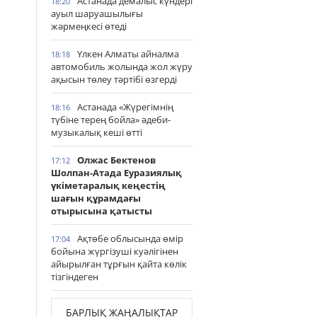
Астанада демалыс күндері
18:20
ауыл шаруашылығы
жәрмеңкесі өтеді
Үлкен Алматы айналма
18:18
автомобиль жолында жол жүру
ақысын төлеу тәртібі өзгерді
Астанада «Жүрегімнің
18:16
түбіне терең бойла» әдеби-
музыкалық кеші өтті
Олжас Бектенов
17:12
Шолпан-Атада Еуразиялық
үкіметаралық кеңестің
шағын құрамдағы
отырысына қатысты
Ақтөбе облысында өмір
17:04
бойына жүргізуші куәлігінен
айырылған тұрғын қайта көлік
тізгіндеген
БАРЛЫҚ ЖАҢАЛЫҚТАР