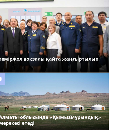
теміржол вокзалы қайта жаңғыртылып,
Алматы облысында «Қымызмұрындық»
мерекесі өтеді