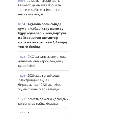
Алматылықтар шағын
08:56
бизнесті дамытуға 86,5 млн
теңгеге дейін жеңілдетілген
несие ала алады
Ақмола облысында
08:54
сумен жабдықтау және су
бұру жүйелерін жаңғыртуға
қайтарылған активтер
қаражаты есебінен 1,4 млрд
теңге бөлінді
СҚО-да заңсыз алкоголь
18:28
айналымына қарсы бақылау
күшейтілді
2026 жылғы шілдеде
18:26
Электрондық еңбек
биржасында 104,6 мың бос
жұмыс орны жарияланды
Алматыда жаңа қоғамдық
18:22
кеңістіктер пайда болады