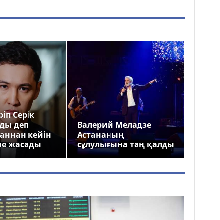
іп Серік
ды деп
Валерий Меладзе
аннан кейін
Астананың
ме жасады
сұлулығына таң қалды