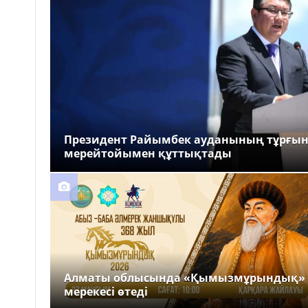
Президент Райымбек ауданының тұрғы
мерейтойымен құттықтады
Алматы облысында «Қымызмұрындық»
мерекесі өтеді