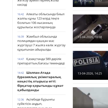
жеткізу әрекеттерінің жолы
14-04-2026, 10:57
кесілді
Алматы облысында биыл
16:42
жалпы құны 123 млрд теңге
болатын 106 нысанның
құрылысы жоспарлануда
Жамбыл облысында
16:39
13-04-2026, 18:08
полициядан қашқан мас
жүргізуші 7 жылға көлік жүргізу
құқығынан айырылды
Қазақстанда 589 дәрілік
14:47
препараттың бағасы төмендеді
Шолпан-Атада
14:42
13-04-2026, 14:25
Еуразиялық үкіметаралық
кеңестің отырысы өтті:
бірқатар қорытынды құжат
қабылданды
Ақтөбеде бұрынғы
12:36
сүйіктісін аңдып,