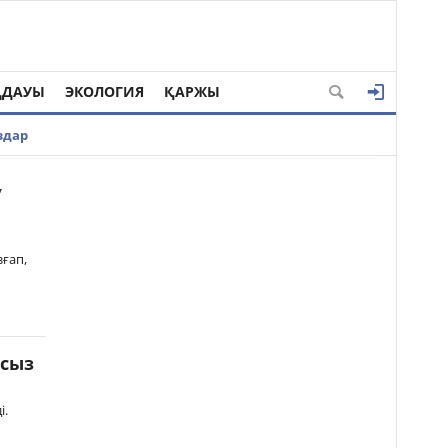
ҢДАУЫ
ЭКОЛОГИЯ
ҚАРЖЫ
здар
у
ғап,
сыз
і.