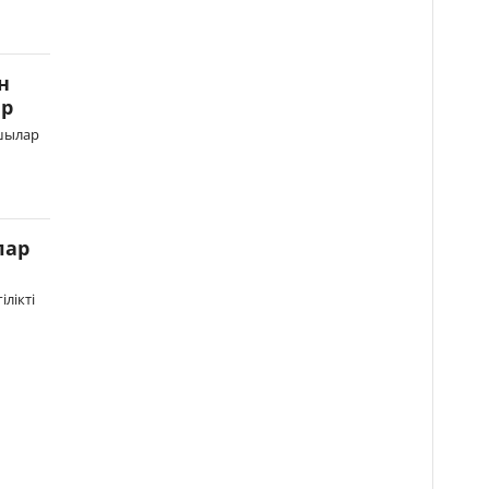
н
ыр
ушылар
лар
лікті