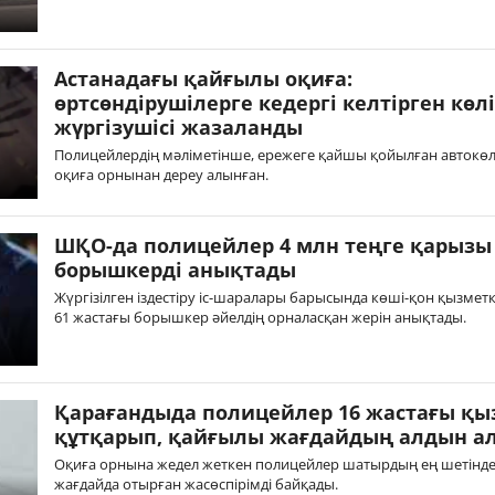
Астанадағы қайғылы оқиға:
өртсөндірушілерге кедергі келтірген көл
жүргізушісі жазаланды
Полицейлердің мәліметінше, ережеге қайшы қойылған автокөл
оқиға орнынан дереу алынған.
ШҚО-да полицейлер 4 млн теңге қарызы
борышкерді анықтады
Жүргізілген іздестіру іс-шаралары барысында көші-қон қызмет
61 жастағы борышкер әйелдің орналасқан жерін анықтады.
Қарағандыда полицейлер 16 жастағы қы
құтқарып, қайғылы жағдайдың алдын а
Оқиға орнына жедел жеткен полицейлер шатырдың ең шетінде 
жағдайда отырған жасөспірімді байқады.