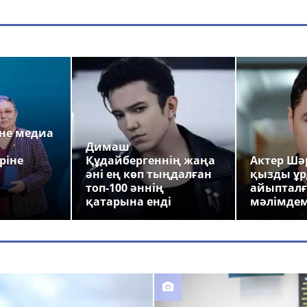
а
не медиа
Димаш
ріне
Құдайбергеннің жаңа
Актер Шәр
әні ең көп тыңдалған
қызды ұр
топ-100 әннің
айыпталғ
қатарына енді
мәлімде