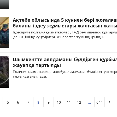
Ақтөбе облысында 5 күннен бері жоғалға
баланы іздеу жұмыстары жалғасып жат
Іздестіруге полиция қызметкерлері, ТЖД бөлімшелері, құтқар
(соның ішінде сүңгуірлер), кинологтар жұмылдырылды.
Шымкентте аялдаманы бүлдірген құрбы
жауапқа тартылды
Полиция қызметкерлері автобус аялдамасын бүлдірген үш жергі
тұрғынды анықтады.
5
6
7
8
9
10
11
12
...
644