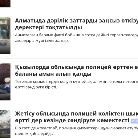
Алматыда дәрілік заттарды заңсыз өткіз
деректері тоқтатылды
Анықталған барлық факті бойынша сотқа дейінгі тергеп-тексер
амалдары жүргізіліп жатыр.
Қызылорда облысында полицей өрттен е
баланы аман алып қалды
Төтенше қызметтердің келуін күтпей-ақ ол түтінге толы пәтерге 
өртті сөндіруге кірісті.
Жетісу облысында полицей көліктен шы
өртті дер кезінде сөндіруге көмектесті
ИН
Бір сәтті де жоғалтпай, полиция қызметкері шұғыл әрекет ету 
шешім қабылдайды.