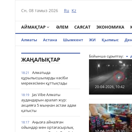
Сн, 08 тамыз 2026
Ru
Kz
АЙМАҚТАР
ӘЛЕМ
САЯСАТ
ЭКОНОМИКА
Алматы
Астана
Шымкент
ЖИ
Қылмыс
Де
Бойынша сұрыптау:
ЖАҢАЛЫҚТАР
Алматыда
18:21
құрылысшыларды кәсіби
мерекесімен құттықтады
20-04-2026, 10:42
Jas Vibe Алматы
18:19
аудандарын аралап жүр:
акцияға 5 мыңнан астам адам
қатысты
Аңызға айналған
18:17
ойындар мен ортағасырлық
17-04-2026, 16:30