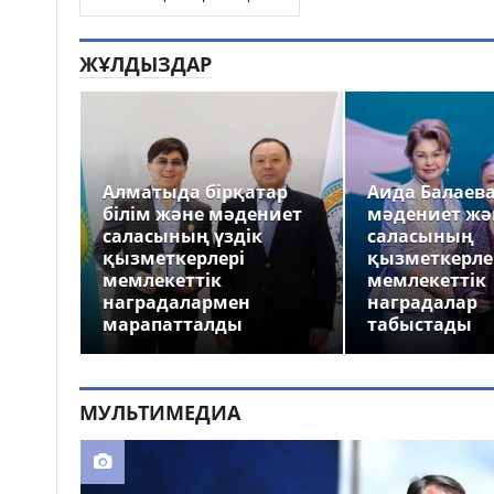
ЖҰЛДЫЗДАР
Алматыда бірқатар
Аида Балаев
білім және мәдениет
мәдениет жә
саласының үздік
саласының
қызметкерлері
қызметкерле
мемлекеттік
мемлекеттік
наградалармен
наградалар
марапатталды
табыстады
МУЛЬТИМЕДИА