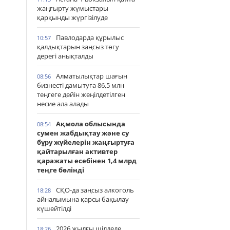
жаңғырту жұмыстары
қарқынды жүргізілуде
Павлодарда құрылыс
10:57
қалдықтарын заңсыз төгу
дерегі анықталды
Алматылықтар шағын
08:56
бизнесті дамытуға 86,5 млн
теңгеге дейін жеңілдетілген
несие ала алады
Ақмола облысында
08:54
сумен жабдықтау және су
бұру жүйелерін жаңғыртуға
қайтарылған активтер
қаражаты есебінен 1,4 млрд
теңге бөлінді
СҚО-да заңсыз алкоголь
18:28
айналымына қарсы бақылау
күшейтілді
2026 жылғы шілдеде
18:26