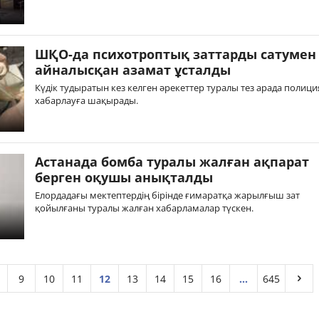
ШҚО-да психотроптық заттарды сатумен
айналысқан азамат ұсталды
Күдік тудыратын кез келген әрекеттер туралы тез арада полици
хабарлауға шақырады.
Астанада бомба туралы жалған ақпарат
берген оқушы анықталды
Елордадағы мектептердің бірінде ғимаратқа жарылғыш зат
қойылғаны туралы жалған хабарламалар түскен.
9
10
11
12
13
14
15
16
...
645