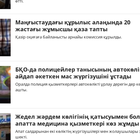
өтті.
Маңғыстаудағы құрылыс алаңында 20
жастағы жұмысшы қаза тапты
Қазір оқиғаға байланысты арнайы комиссия құрылды.
БҚО-да полицейлер танысының автокөлі
айдап әкеткен мас жүргізушіні ұстады
Оралда полиция қызметкерлері автокөлікті ұрлау дерегін дер к
ашты.
Жедел жәрдем көлігінің қатысуымен бол
апатта медицина қызметкері көз жұмды
Апат салдарынан екі көліктің жүргізушілері мен жолаушылары 
шекті.