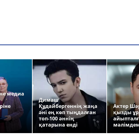
а
не медиа
Димаш
ріне
Құдайбергеннің жаңа
Актер Шәр
әні ең көп тыңдалған
қызды ұр
топ-100 әннің
айыпталғ
қатарына енді
мәлімде