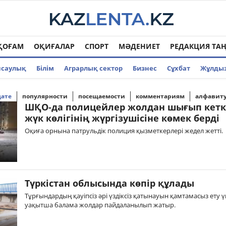
ҚОҒАМ
ОҚИҒАЛАР
СПОРТ
МӘДЕНИЕТ
РЕДАКЦИЯ ТА
нсаулық
Білім
Аграрлық сектор
Бизнес
Cұхбат
Жұлды
дате
популярности
посещаемости
комментариям
алфавит
ШҚО-да полицейлер жолдан шығып кет
жүк көлігінің жүргізушісіне көмек берді
Оқиға орнына патрульдік полиция қызметкерлері жедел жетті.
Түркістан облысында көпір құлады
Тұрғындардың қауіпсіз әрі үздіксіз қатынауын қамтамасыз ету 
уақытша балама жолдар пайдаланылып жатыр.