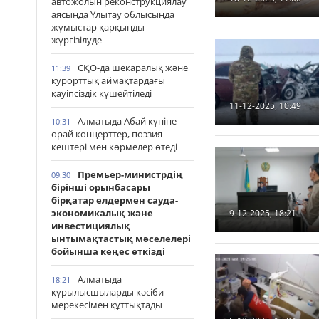
автожолын реконструкциялау
аясында Ұлытау облысында
жұмыстар қарқынды
жүргізілуде
СҚО-да шекаралық және
11:39
курорттық аймақтардағы
қауіпсіздік күшейтіледі
11-12-2025, 10:49
Алматыда Абай күніне
10:31
орай концерттер, поэзия
кештері мен көрмелер өтеді
Премьер-министрдің
09:30
бірінші орынбасары
бірқатар елдермен сауда-
экономикалық және
9-12-2025, 18:21
инвестициялық
ынтымақтастық мәселелері
бойынша кеңес өткізді
Алматыда
18:21
құрылысшыларды кәсіби
мерекесімен құттықтады