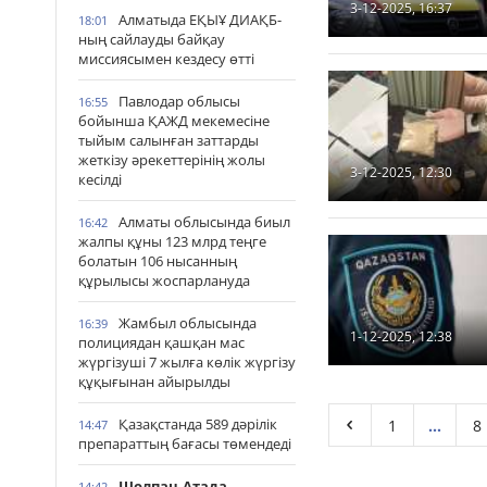
3-12-2025, 16:37
Алматыда ЕҚЫҰ ДИАҚБ-
18:01
ның сайлауды байқау
миссиясымен кездесу өтті
Павлодар облысы
16:55
бойынша ҚАЖД мекемесіне
тыйым салынған заттарды
жеткізу әрекеттерінің жолы
3-12-2025, 12:30
кесілді
Алматы облысында биыл
16:42
жалпы құны 123 млрд теңге
болатын 106 нысанның
құрылысы жоспарлануда
Жамбыл облысында
16:39
1-12-2025, 12:38
полициядан қашқан мас
жүргізуші 7 жылға көлік жүргізу
құқығынан айырылды
Қазақстанда 589 дәрілік
1
...
8
14:47
препараттың бағасы төмендеді
Шолпан-Атада
14:42