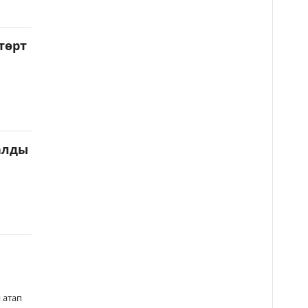
төрт
алды
 атап