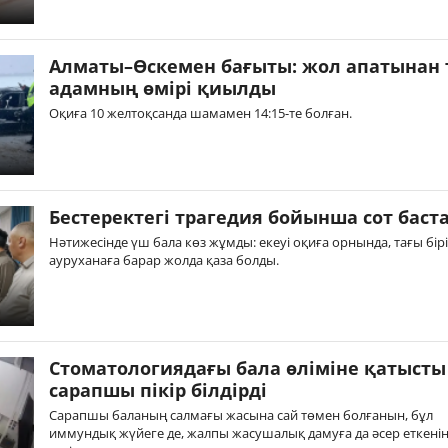
Алматы–Өскемен бағыты: жол апатынан 
адамның өмірі қиылды
Оқиға 10 желтоқсанда шамамен 14:15-те болған.
Бестеректегі трагедия бойынша сот баст
Нәтижесінде үш бала көз жұмды: екеуі оқиға орнында, тағы бірі
ауруханаға барар жолда қаза болды.
Стоматологиядағы бала өліміне қатысты
сарапшы пікір білдірді
Сарапшы баланың салмағы жасына сай төмен болғанын, бұл
иммундық жүйеге де, жалпы жасушалық дамуға да әсер еткенін