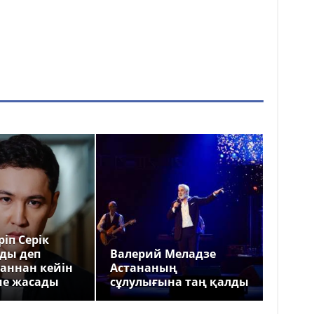
іп Серік
ды деп
Валерий Меладзе
аннан кейін
Астананың
ме жасады
сұлулығына таң қалды