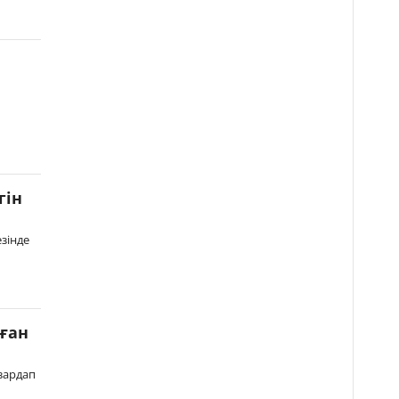
гін
езінде
ған
зардап