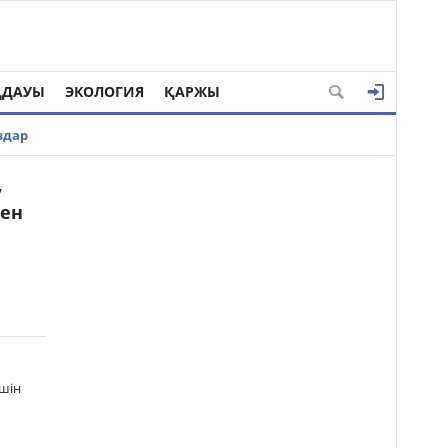
ҢДАУЫ
ЭКОЛОГИЯ
ҚАРЖЫ
здар
у
кен
үшін