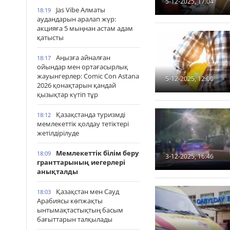
5-12-2025, 17:04
Jas Vibe Алматы
18:19
аудандарын аралап жүр:
акцияға 5 мыңнан астам адам
қатысты
Аңызға айналған
18:17
ойындар мен ортағасырлық
жауынгерлер: Comic Con Astana
5-12-2025, 12:00
2026 қонақтарын қандай
қызықтар күтіп тұр
Қазақстанда туризмді
18:12
мемлекеттік қолдау тетіктері
жетілдірілуде
Мемлекеттік білім беру
18:09
3-12-2025, 16:46
гранттарының иегерлері
анықталды
Қазақстан мен Сауд
18:03
Арабиясы көпжақты
ынтымақтастықтың басым
бағыттарын талқылады