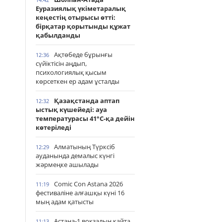
Еуразиялық үкіметаралық
кеңестің отырысы өтті:
бірқатар қорытынды құжат
қабылданды
Ақтөбеде бұрынғы
12:36
сүйіктісін аңдып,
психологиялық қысым
көрсеткен ер адам ұсталды
Қазақстанда аптап
12:32
ыстық күшейеді: ауа
температурасы 41°С-қа дейін
көтеріледі
Алматының Түрксіб
12:29
ауданында демалыс күнгі
жәрмеңке ашылады
Comic Con Astana 2026
11:19
фестиваліне алғашқы күні 16
мың адам қатысты
Астана-1 вокзалын қайта
11:13