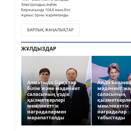
Электрондық еңбек
биржасында 104,6 мың бос
жұмыс орны жарияланды
БАРЛЫҚ ЖАҢАЛЫҚТАР
ЖҰЛДЫЗДАР
Алматыда бірқатар
Аида Балаев
білім және мәдениет
мәдениет жә
саласының үздік
саласының
қызметкерлері
қызметкерле
мемлекеттік
мемлекеттік
наградалармен
наградалар
марапатталды
табыстады