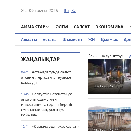
Жс, 09 тамыз 2026
Ru
Kz
АЙМАҚТАР
ӘЛЕМ
САЯСАТ
ЭКОНОМИКА
Алматы
Астана
Шымкент
ЖИ
Қылмыс
Де
Бойынша сұрыптау:
ЖАҢАЛЫҚТАР
Астанада түнде салют
09:41
атқан екі ер адам 5 тәулікке
қамалды
23-12-2025, 13:03
Солтүстік Қазақстанда
13:45
аграрлық даму мен
инвестицияға серпін беретін
сегіз меморандумға қол
қойылды
«Қызылорда – Жезқазған»
12:41
18-12-2025, 11:00