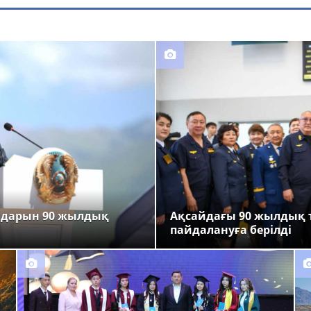
ндарын 90 жылдық
Ақсайдағы 90 жылдық 
пайдалануға берілді