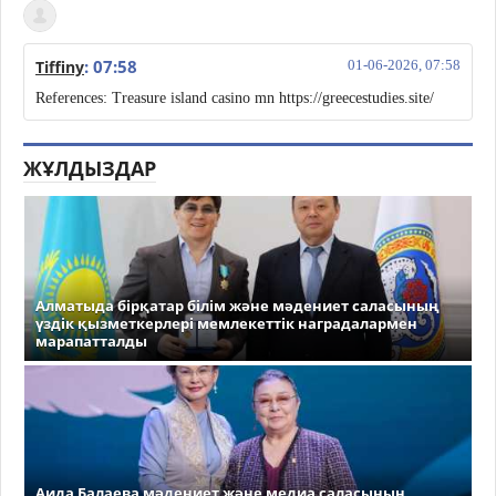
: 07:58
Tiffiny
01-06-2026, 07:58
References: Treasure island casino mn https://greecestudies.site/
ЖҰЛДЫЗДАР
Алматыда бірқатар білім және мәдениет саласының
үздік қызметкерлері мемлекеттік наградалармен
марапатталды
Аида Балаева мәдениет және медиа саласының