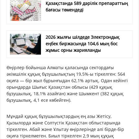
Қазақстанда 589 дәрілік препараттың
бағасы төмендеді
2026 жылғы шілдеде Электрондық
еңбек биржасында 104,6 мың бос
жұмыс орны жарияланды
Өңірлер бойынша Алматы қаласында сектордағы
әкімшілік құқық бұзушылықтың 19,5%-ы тіркелген: 564
оқиға — бір жыл бұрынғыдан 62,1% артық. Одан кейінгі
орындарда Шығыс Қазақстан облысы (429 құқық
бұзушылық, 18,1% азайған) және Шымкент (382 құқық
бұзушылық, 4,1 есе көбейген).
Мұндай құқық бұзушылықтардың ең азы Жетісу,
Қызылорда және Солтүстік Қазақстан облыстарында
тіркелген. Абай және Ұлытау өңірлерінде әлі бірде-бір
оқиға тіркелмеген. Биыл тіркелген 2,9 мың құқық