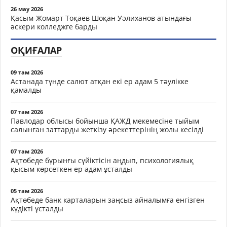
26 мау 2026
Қасым-Жомарт Тоқаев Шоқан Уәлиханов атындағы
әскери колледжге барды
ОҚИҒАЛАР
09 там 2026
Астанада түнде салют атқан екі ер адам 5 тәулікке
қамалды
07 там 2026
Павлодар облысы бойынша ҚАЖД мекемесіне тыйым
салынған заттарды жеткізу әрекеттерінің жолы кесілді
07 там 2026
Ақтөбеде бұрынғы сүйіктісін аңдып, психологиялық
қысым көрсеткен ер адам ұсталды
05 там 2026
Ақтөбеде банк карталарын заңсыз айналымға енгізген
күдікті ұсталды