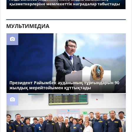
қызметкерлеріне мемлекеттік наградалар табыстады
МУЛЬТИМЕДИА
Президент Райымбек ауданының тұрғындарын 90
жылдық мерейтойымен құттықтады