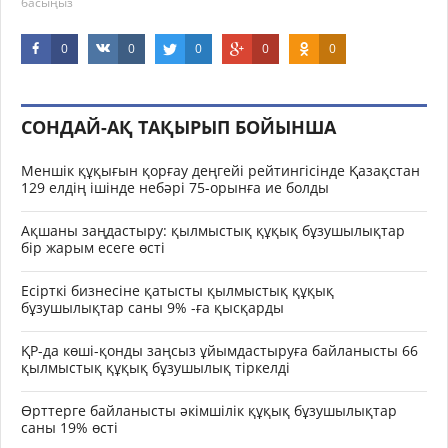
басыңыз
0
0
0
0
0
СОНДАЙ-АҚ ТАҚЫРЫП БОЙЫНША
Меншік құқығын қорғау деңгейі рейтингісінде Қазақстан
129 елдің ішінде небәрі 75-орынға ие болды
Ақшаны заңдастыру: қылмыстық құқық бұзушылықтар
бір жарым есеге өсті
Есірткі бизнесіне қатысты қылмыстық құқық
бұзушылықтар саны 9% -ға қысқарды
ҚР-да көші-қонды заңсыз ұйымдастыруға байланысты 66
қылмыстық құқық бұзушылық тіркелді
Өрттерге байланысты әкімшілік құқық бұзушылықтар
саны 19% өсті