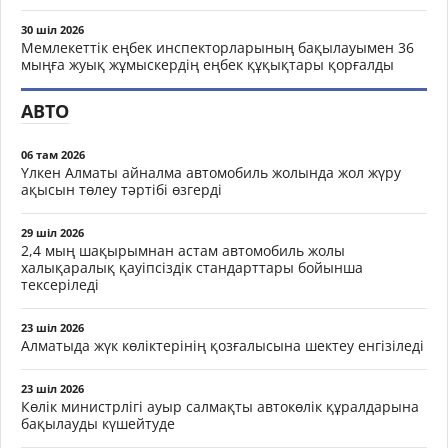
30 шіл 2026
Мемлекеттік еңбек инспекторларының бақылауымен 36
мыңға жуық жұмыскердің еңбек құқықтары қорғалды
АВТО
06 там 2026
Үлкен Алматы айналма автомобиль жолында жол жүру
ақысын төлеу тәртібі өзгерді
29 шіл 2026
2,4 мың шақырымнан астам автомобиль жолы
халықаралық қауіпсіздік стандарттары бойынша
тексеріледі
23 шіл 2026
Алматыда жүк көліктерінің қозғалысына шектеу енгізіледі
23 шіл 2026
Көлік министрлігі ауыр салмақты автокөлік құралдарына
бақылауды күшейтуде