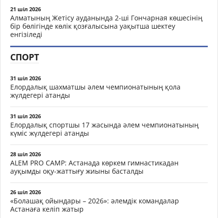
21 шіл 2026
Алматының Жетісу ауданында 2-ші Гончарная көшесінің
бір бөлігінде көлік қозғалысына уақытша шектеу
енгізіледі
СПОРТ
31 шіл 2026
Елордалық шахматшы әлем чемпионатының қола
жүлдегері атанды
31 шіл 2026
Елордалық спортшы 17 жасында әлем чемпионатының
күміс жүлдегері атанды
28 шіл 2026
ALEM PRO CAMP: Астанада көркем гимнастикадан
ауқымды оқу-жаттығу жиыны басталды
26 шіл 2026
«Болашақ ойындары – 2026»: әлемдік командалар
Астанаға келіп жатыр