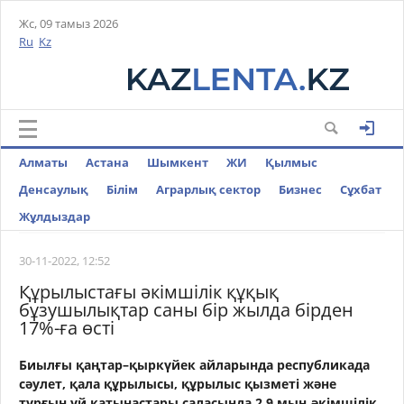
Жс, 09 тамыз 2026
Ru
Kz
Алматы
Астана
Шымкент
ЖИ
Қылмыс
Денсаулық
Білім
Аграрлық сектор
Бизнес
Cұхбат
Жұлдыздар
30-11-2022, 12:52
Құрылыстағы әкімшілік құқық
бұзушылықтар саны бір жылда бірден
17%-ға өсті
Биылғы қаңтар–қыркүйек айларында республикада
сәулет, қала құрылысы, құрылыс қызметі және
тұрғын үй қатынастары саласында 2,9 мың әкімшілік