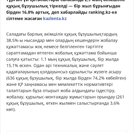
құқық бұзушылық тіркелді — бір жыл бұрынғыдан
бірден 16,8% артық, деп хабарлайды ranking.kz-ке
сілтеме жасаған
kazlenta.kz
Саладағы барлық әкімшілік құқық бұзушылықтардың
38,5%-ы нысандар мен олардың кешендерін жобалау
құжаттамасы жоқ немесе белгіленген тәртіпте
сараптамадан өтпеген жобалық құжаттама бойынша
салуға қатысты: 1,1 мың құқық бұзушылық, бір жылда
15,1% өскен. Одан әрі техникалық және сәулет
қадағалауының қолдауынсыз құрылысты жүзеге асыру
(636 құқық бұзушылық, бір жылда бірден 74,2% көбейген)
және ҚР заңнамасы мен мемлекеттік нормативтері
талаптарын бұза отырып жоба алдындағы іздестіру,
жобалау, құрылыс-монтаждау жұмыстарын орындау (261
құқық бұзушылық, өткен жылмен салыстырғанда 3,6%
көп).