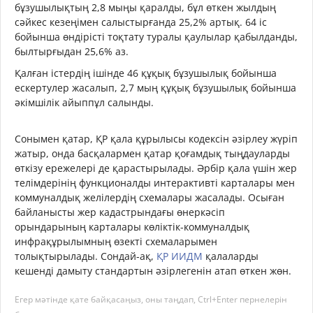
бұзушылықтың 2,8 мыңы қаралды, бұл өткен жылдың
сәйкес кезеңімен салыстырғанда 25,2% артық. 64 іс
бойынша өндірісті тоқтату туралы қаулылар қабылданды,
былтырғыдан 25,6% аз.
Қалған істердің ішінде 46 құқық бұзушылық бойынша
ескертулер жасалып, 2,7 мың құқық бұзушылық бойынша
әкімшілік айыппұл салынды.
Сонымен қатар, ҚР қала құрылысы кодексін әзірлеу жүріп
жатыр, онда басқалармен қатар қоғамдық тыңдауларды
өткізу ережелері де қарастырылады. Әрбір қала үшін жер
телімдерінің функционалды интерактивті карталары мен
коммуналдық желілердің схемалары жасалады. Осыған
байланысты жер кадастрындағы өнеркәсіп
орындарының карталары көліктік-коммуналдық
инфрақұрылымның өзекті схемаларымен
толықтырылады. Сондай-ақ,
ҚР ИИДМ
қалаларды
кешенді дамыту стандартын әзірлегенін атап өткен жөн.
Егер мәтінде қате байқасаңыз, оны таңдап, Ctrl+Enter пернелерін