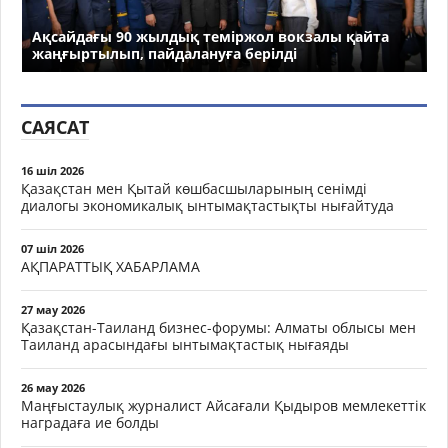
Ақсайдағы 90 жылдық теміржол вокзалы қайта
жаңғыртылып, пайдалануға берілді
САЯСАТ
16 шіл 2026
Қазақстан мен Қытай көшбасшыларының сенімді
диалогы экономикалық ынтымақтастықты нығайтуда
07 шіл 2026
АҚПАРАТТЫҚ ХАБАРЛАМА
27 мау 2026
Қазақстан-Таиланд бизнес-форумы: Алматы облысы мен
Таиланд арасындағы ынтымақтастық нығаяды
26 мау 2026
Маңғыстаулық журналист Айсағали Қыдыров мемлекеттік
наградаға ие болды