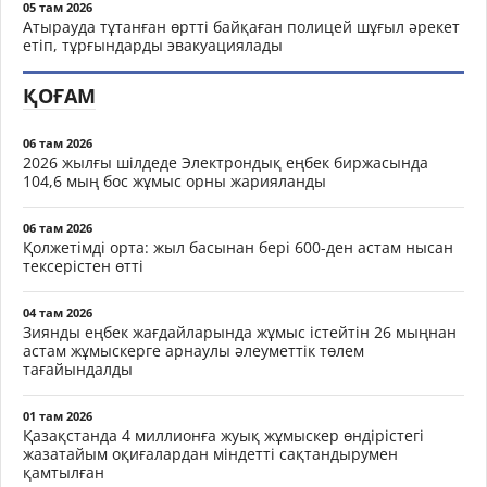
05 там 2026
Атырауда тұтанған өртті байқаған полицей шұғыл әрекет
етіп, тұрғындарды эвакуациялады
ҚОҒАМ
06 там 2026
2026 жылғы шілдеде Электрондық еңбек биржасында
104,6 мың бос жұмыс орны жарияланды
06 там 2026
Қолжетімді орта: жыл басынан бері 600-ден астам нысан
тексерістен өтті
04 там 2026
Зиянды еңбек жағдайларында жұмыс істейтін 26 мыңнан
астам жұмыскерге арнаулы әлеуметтік төлем
тағайындалды
01 там 2026
Қазақстанда 4 миллионға жуық жұмыскер өндірістегі
жазатайым оқиғалардан міндетті сақтандырумен
қамтылған