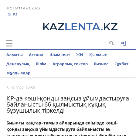
Жс, 09 тамыз 2026
Ru
Kz
Алматы
Астана
Шымкент
ЖИ
Қылмыс
Денсаулық
Білім
Аграрлық сектор
Бизнес
Cұхбат
Жұлдыздар
6-10-2022, 12:56
ҚР-да көші-қонды заңсыз ұйымдастыруға
байланысты 66 қылмыстық құқық
бұзушылық тіркелді
Биылғы қаңтар–тамыз айларында елімізде көші-
қонды заңсыз ұйымдастыруға байланысты 66
қылмыстық құқық бұзушылық тіркелді, бұл бір жыл