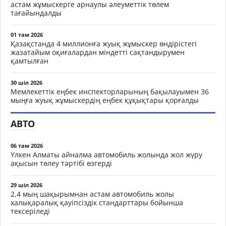
астам жұмыскерге арнаулы әлеуметтік төлем
тағайындалды
01 там 2026
Қазақстанда 4 миллионға жуық жұмыскер өндірістегі
жазатайым оқиғалардан міндетті сақтандырумен
қамтылған
30 шіл 2026
Мемлекеттік еңбек инспекторларының бақылауымен 36
мыңға жуық жұмыскердің еңбек құқықтары қорғалды
АВТО
06 там 2026
Үлкен Алматы айналма автомобиль жолында жол жүру
ақысын төлеу тәртібі өзгерді
29 шіл 2026
2,4 мың шақырымнан астам автомобиль жолы
халықаралық қауіпсіздік стандарттары бойынша
тексеріледі