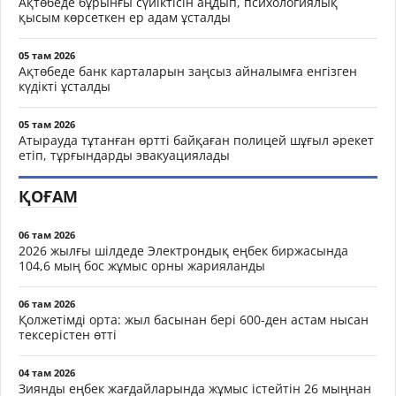
Ақтөбеде бұрынғы сүйіктісін аңдып, психологиялық
қысым көрсеткен ер адам ұсталды
05 там 2026
Ақтөбеде банк карталарын заңсыз айналымға енгізген
күдікті ұсталды
05 там 2026
Атырауда тұтанған өртті байқаған полицей шұғыл әрекет
етіп, тұрғындарды эвакуациялады
ҚОҒАМ
06 там 2026
2026 жылғы шілдеде Электрондық еңбек биржасында
104,6 мың бос жұмыс орны жарияланды
06 там 2026
Қолжетімді орта: жыл басынан бері 600-ден астам нысан
тексерістен өтті
04 там 2026
Зиянды еңбек жағдайларында жұмыс істейтін 26 мыңнан