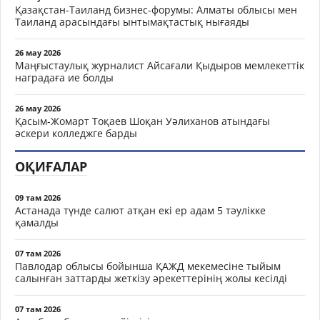
Қазақстан-Таиланд бизнес-форумы: Алматы облысы мен
Таиланд арасындағы ынтымақтастық нығаяды
26 мау 2026
Маңғыстаулық журналист Айсағали Қыдыров мемлекеттік
наградаға ие болды
26 мау 2026
Қасым-Жомарт Тоқаев Шоқан Уәлиханов атындағы
әскери колледжге барды
ОҚИҒАЛАР
09 там 2026
Астанада түнде салют атқан екі ер адам 5 тәулікке
қамалды
07 там 2026
Павлодар облысы бойынша ҚАЖД мекемесіне тыйым
салынған заттарды жеткізу әрекеттерінің жолы кесілді
07 там 2026