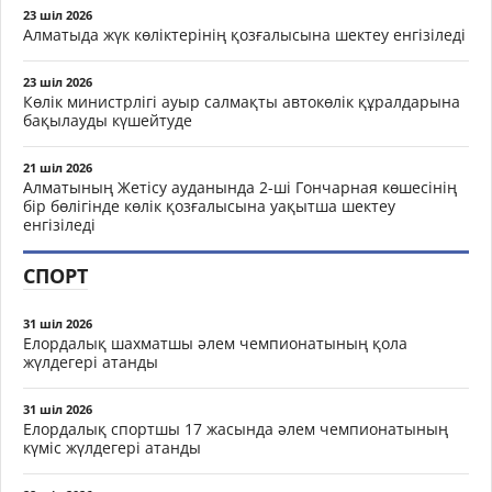
23 шіл 2026
Алматыда жүк көліктерінің қозғалысына шектеу енгізіледі
23 шіл 2026
Көлік министрлігі ауыр салмақты автокөлік құралдарына
бақылауды күшейтуде
21 шіл 2026
Алматының Жетісу ауданында 2-ші Гончарная көшесінің
бір бөлігінде көлік қозғалысына уақытша шектеу
енгізіледі
СПОРТ
31 шіл 2026
Елордалық шахматшы әлем чемпионатының қола
жүлдегері атанды
31 шіл 2026
Елордалық спортшы 17 жасында әлем чемпионатының
күміс жүлдегері атанды