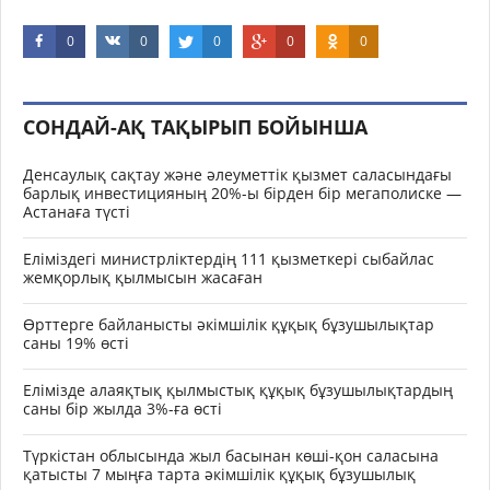
0
0
0
0
0
СОНДАЙ-АҚ ТАҚЫРЫП БОЙЫНША
Денсаулық сақтау және әлеуметтік қызмет саласындағы
барлық инвестицияның 20%-ы бірден бір мегаполиске —
Астанаға түсті
Еліміздегі министрліктердің 111 қызметкері сыбайлас
жемқорлық қылмысын жасаған
Өрттерге байланысты әкімшілік құқық бұзушылықтар
саны 19% өсті
Елімізде алаяқтық қылмыстық құқық бұзушылықтардың
саны бір жылда 3%-ға өсті
Түркістан облысында жыл басынан көші-қон саласына
қатысты 7 мыңға тарта әкімшілік құқық бұзушылық