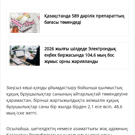
Қазақстанда 589 дәрілік препараттың
бағасы төмендеді
2026 жылғы шілдеде Электрондық
еңбек биржасында 104,6 мың бос
жұмыс орны жарияланды
Заңсыз көші-қонды ұйымдастыру бойынша қылмыстық
құқық бұзушылықтар санының айтарлықтай төмендеуіне
қарамастан, бірінші жартыжылдықта әкімшілік құқық
бұзушылықтар саны бір жылда бірден 2,1 есе өсіп, 48,6
мың іске жетті.
Осылайша, шетелдіктің немесе азаматтығы жоқ адамның
Қазақстан Республикасының халықтың көші-қоны