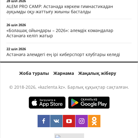
28 шіл 2026
ALEM PRO CAMP: Астанада көркем гимнастикадан
ауқымды оқу-жаттығу жиыны басталды
26 шіл 2026
«Болашақ ойындары – 2026»: әлемдік командалар
Астанаға келіп жатыр
22 шіл 2026
Астанаға әлемдегі ең ірі киберспорт клубтары келеді
Жоба туралы
Жарнама
Жаңалық жіберу
© 2018-2026, «kazlenta.kz». Барлық құқықтар сақталған.