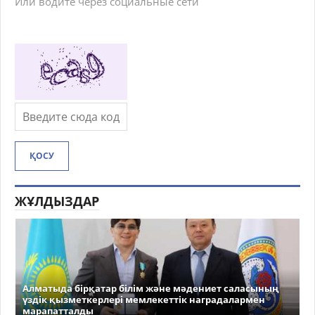
Или водите через социальные сети
ҚОСУ
ЖҰЛДЫЗДАР
Алматыда бірқатар білім және мәдениет саласының
үздік қызметкерлері мемлекеттік наградалармен
марапатталды