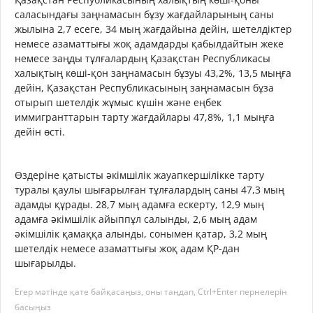
саласындағы заңнамасын бұзу жағдайларының саны
жылына 2,7 есеге, 34 мың жағдайына дейін, шетелдіктер
немесе азаматтығы жоқ адамдарды қабылдайтын жеке
немесе заңды тұлғалардың Қазақстан Республикасы
халықтың көші-қон заңнамасын бұзуы 43,2%, 13,5 мыңға
дейін, Қазақстан Республикасының заңнамасын бұза
отырып шетелдік жұмыс күшін және еңбек
иммигранттарын тарту жағдайлары 47,8%, 1,1 мыңға
дейін өсті.
Өздеріне қатысты әкімшілік жауапкершілікке тарту
туралы қаулы шығарылған тұлғалардың саны 47,3 мың
адамды құрады. 28,7 мың адамға ескерту, 12,9 мың
адамға әкімшілік айыппұл салынды, 2,6 мың адам
әкімшілік қамаққа алынды, сонымен қатар, 3,2 мың
шетелдік немесе азаматтығы жоқ адам ҚР-дан
шығарылды.
Егер мәтінде қате байқасаңыз, оны таңдап, Ctrl+Enter пернелерін
басыңыз