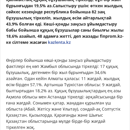
бұрынғыдан 19,5% аз.Салыстыру үшін: өткен жылдың
сәйкес кезеңінде республика бойынша 82 заң
бұзушылық тіркеліп, жылдық өсім айтарлықтай
43,9% болған еді. Көші-қонды заңсыз ұйымдастыру
бабы бойынша құқық бұзушылар саны биылғы жылы
18,6% азайып, 48 адамға жетті, деп жазады finprom.kz-
ке сілтеме жасаған
kazlenta.kz
Өңірлер бойынша көші-қонды заңсыз ұйымдастыру
фактілері ең көп Жамбыл облысында тіркелді: 17 құқық
бұзушылық, дегенмен бір жыл бұрынғыдан 34,6%
азайған. Одан кейін Алматы қаласы: 11 жағдай, жылдық
өсім бірден 57,1%. Артынша Түркістан облысы: 9 жағдай,
былтырғыдан 18,2% аз. Құқық бұзушылықтардың ең азы
Ақмола облысы мен Астанада тіркелді: әрқайсысында бір
ғана жағдай. Сонымен қатар, жаңадан құрылған үш
облыста (Абай, Жетісу және Ұлытау), сондай-ақ Солтүстік
Қазақстан, Қызылорда, Қарағанды және Шығыс
Қазақстан облыстарында мүлде бірде-бір жағдай
тіркелген жоқ.