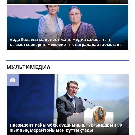
Аида Балаева мәдениет және медиа саласының
қызметкерлеріне мемлекеттік наградалар табыстады
МУЛЬТИМЕДИА
Президент Райымбек ауданының тұрғындарын 90
жылдық мерейтойымен құттықтады