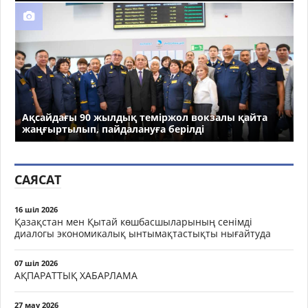
Ақсайдағы 90 жылдық теміржол вокзалы қайта
жаңғыртылып, пайдалануға берілді
САЯСАТ
16 шіл 2026
Қазақстан мен Қытай көшбасшыларының сенімді
диалогы экономикалық ынтымақтастықты нығайтуда
07 шіл 2026
АҚПАРАТТЫҚ ХАБАРЛАМА
27 мау 2026