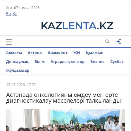
Жм, 07 тамыз 2026
Ru
Kz
Алматы
Астана
Шымкент
ЖИ
Қылмыс
Денсаулық
Білім
Аграрлық сектор
Бизнес
Cұхбат
Жұлдыздар
15-05-2026, 17:57
Астанада онкологияны емдеу мен ерте
диагностикалау мәселелері талқыланды