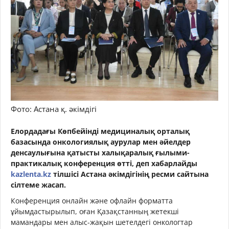
Фото: Астана қ. әкімдігі
Елордадағы Көпбейінді медициналық орталық
базасында онкологиялық аурулар мен әйелдер
денсаулығына қатысты халықаралық ғылыми-
практикалық конференция өтті, деп хабарлайды
kazlenta.kz
тілшісі Астана әкімдігінің ресми сайтына
сілтеме жасап.
Конференция онлайн және офлайн форматта
ұйымдастырылып, оған Қазақстанның жетекші
мамандары мен алыс-жақын шетелдегі онкологтар