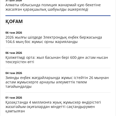
31 шіл 2026
Алматы облысында полиция жанармай құю бекетіне
жасалған қарақшылық шабуылды әшкереледі
ҚОҒАМ
06 там 2026
2026 жылғы шілдеде Электрондық еңбек биржасында
104,6 мың бос жұмыс орны жарияланды
06 там 2026
Қолжетімді орта: жыл басынан бері 600-ден астам нысан
тексерістен өтті
04 там 2026
Зиянды еңбек жағдайларында жұмыс істейтін 26 мыңнан
астам жұмыскерге арнаулы әлеуметтік төлем
тағайындалды
01 там 2026
Қазақстанда 4 миллионға жуық жұмыскер өндірістегі
жазатайым оқиғалардан міндетті сақтандырумен
қамтылған