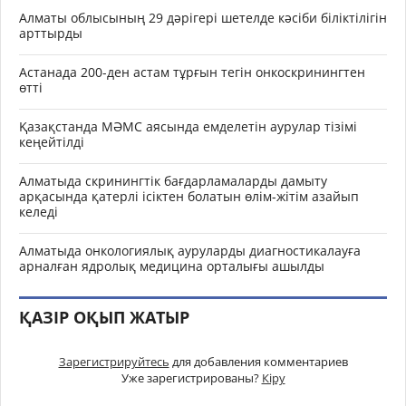
Алматы облысының 29 дәрігері шетелде кәсіби біліктілігін
арттырды
Астанада 200-ден астам тұрғын тегін онкоскринингтен
өтті
Қазақстанда МӘМС аясында емделетін аурулар тізімі
кеңейтілді
Алматыда скринингтік бағдарламаларды дамыту
арқасында қатерлі ісіктен болатын өлім-жітім азайып
келеді
Алматыда онкологиялық ауруларды диагностикалауға
арналған ядролық медицина орталығы ашылды
ҚАЗІР ОҚЫП ЖАТЫР
Зарегистрируйтесь
для добавления комментариев
Уже зарегистрированы?
Кіру