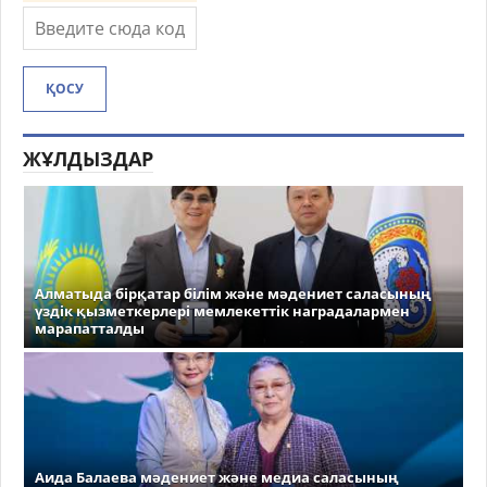
ҚОСУ
ЖҰЛДЫЗДАР
Алматыда бірқатар білім және мәдениет саласының
үздік қызметкерлері мемлекеттік наградалармен
марапатталды
Аида Балаева мәдениет және медиа саласының