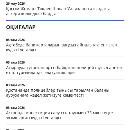
26 мау 2026
Қасым-Жомарт Тоқаев Шоқан Уәлиханов атындағы
әскери колледжге барды
ОҚИҒАЛАР
05 там 2026
Ақтөбеде банк карталарын заңсыз айналымға енгізген
күдікті ұсталды
05 там 2026
Атырауда тұтанған өртті байқаған полицей шұғыл әрекет
етіп, тұрғындарды эвакуациялады
03 там 2026
Қостанайда полицейлер тынысы тарылған баланы
ауруханаға жедел жеткізуге көмектесті
03 там 2026
Астанада инвестиция салу сылтауымен 35 млн теңге
жымқырған күдікті ұсталды