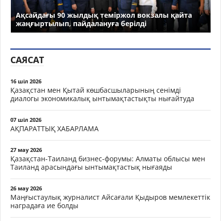
Ақсайдағы 90 жылдық теміржол вокзалы қайта
жаңғыртылып, пайдалануға берілді
САЯСАТ
16 шіл 2026
Қазақстан мен Қытай көшбасшыларының сенімді
диалогы экономикалық ынтымақтастықты нығайтуда
07 шіл 2026
АҚПАРАТТЫҚ ХАБАРЛАМА
27 мау 2026
Қазақстан-Таиланд бизнес-форумы: Алматы облысы мен
Таиланд арасындағы ынтымақтастық нығаяды
26 мау 2026
Маңғыстаулық журналист Айсағали Қыдыров мемлекеттік
наградаға ие болды