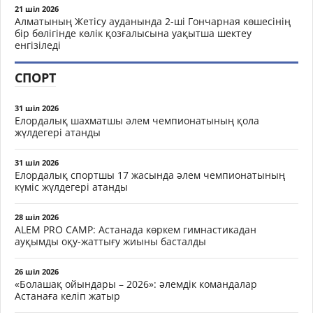
21 шіл 2026
Алматының Жетісу ауданында 2-ші Гончарная көшесінің
бір бөлігінде көлік қозғалысына уақытша шектеу
енгізіледі
СПОРТ
31 шіл 2026
Елордалық шахматшы әлем чемпионатының қола
жүлдегері атанды
31 шіл 2026
Елордалық спортшы 17 жасында әлем чемпионатының
күміс жүлдегері атанды
28 шіл 2026
ALEM PRO CAMP: Астанада көркем гимнастикадан
ауқымды оқу-жаттығу жиыны басталды
26 шіл 2026
«Болашақ ойындары – 2026»: әлемдік командалар
Астанаға келіп жатыр