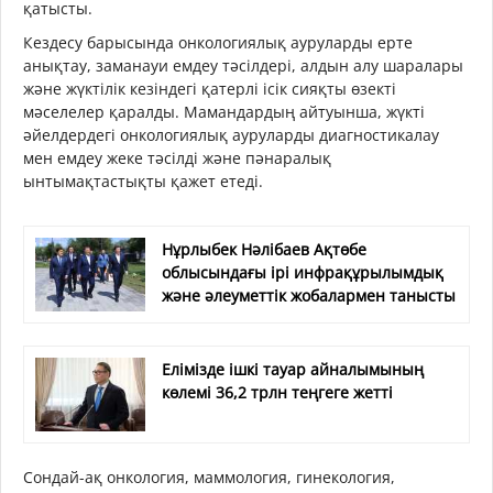
қатысты.
Кездесу барысында онкологиялық ауруларды ерте
анықтау, заманауи емдеу тәсілдері, алдын алу шаралары
және жүктілік кезіндегі қатерлі ісік сияқты өзекті
мәселелер қаралды. Мамандардың айтуынша, жүкті
әйелдердегі онкологиялық ауруларды диагностикалау
мен емдеу жеке тәсілді және пәнаралық
ынтымақтастықты қажет етеді.
Нұрлыбек Нәлібаев Ақтөбе
облысындағы ірі инфрақұрылымдық
және әлеуметтік жобалармен танысты
Елімізде ішкі тауар айналымының
көлемі 36,2 трлн теңгеге жетті
Сондай-ақ онкология, маммология, гинекология,