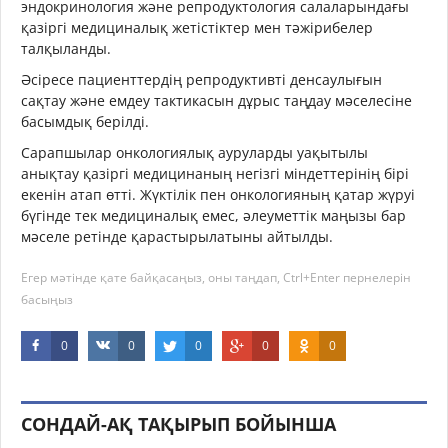
эндокринология және репродуктология салаларындағы
қазіргі медициналық жетістіктер мен тәжірибелер
талқыланды.
Әсіресе пациенттердің репродуктивті денсаулығын
сақтау және емдеу тактикасын дұрыс таңдау мәселесіне
басымдық берілді.
Сарапшылар онкологиялық ауруларды уақытылы
анықтау қазіргі медицинаның негізгі міндеттерінің бірі
екенін атап өтті. Жүктілік пен онкологияның қатар жүруі
бүгінде тек медициналық емес, әлеуметтік маңызы бар
мәселе ретінде қарастырылатыны айтылды.
Егер мәтінде қате байқасаңыз, оны таңдап, Ctrl+Enter пернелерін
басыңыз
0
0
0
0
0
СОНДАЙ-АҚ ТАҚЫРЫП БОЙЫНША