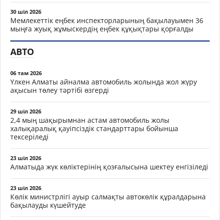
30 шіл 2026
Мемлекеттік еңбек инспекторларының бақылауымен 36
мыңға жуық жұмыскердің еңбек құқықтары қорғалды
АВТО
06 там 2026
Үлкен Алматы айналма автомобиль жолында жол жүру
ақысын төлеу тәртібі өзгерді
29 шіл 2026
2,4 мың шақырымнан астам автомобиль жолы
халықаралық қауіпсіздік стандарттары бойынша
тексеріледі
23 шіл 2026
Алматыда жүк көліктерінің қозғалысына шектеу енгізіледі
23 шіл 2026
Көлік министрлігі ауыр салмақты автокөлік құралдарына
бақылауды күшейтуде