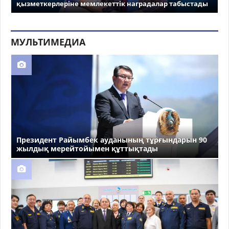
қызметкерлеріне мемлекеттік наградалар табыстады
МУЛЬТИМЕДИА
Президент Райымбек ауданының тұрғындарын 90
жылдық мерейтойымен құттықтады