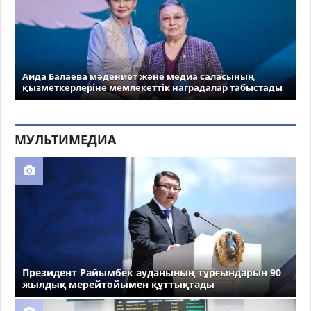
Аида Балаева мәдениет және медиа саласының
қызметкерлеріне мемлекеттік наградалар табыстады
МУЛЬТИМЕДИА
Президент Райымбек ауданының тұрғындарын 90
жылдық мерейтойымен құттықтады