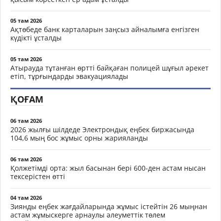
05 там 2026
Ақтөбеде банк карталарын заңсыз айналымға енгізген
күдікті ұсталды
05 там 2026
Атырауда тұтанған өртті байқаған полицей шұғыл әрекет
етіп, тұрғындарды эвакуациялады
ҚОҒАМ
06 там 2026
2026 жылғы шілдеде Электрондық еңбек биржасында
104,6 мың бос жұмыс орны жарияланды
06 там 2026
Қолжетімді орта: жыл басынан бері 600-ден астам нысан
тексерістен өтті
04 там 2026
Зиянды еңбек жағдайларында жұмыс істейтін 26 мыңнан
астам жұмыскерге арнаулы әлеуметтік төлем