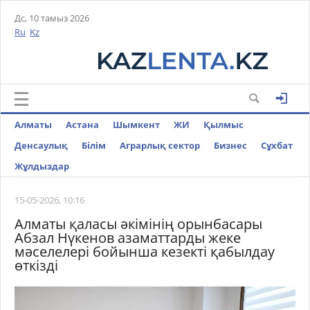
Дс, 10 тамыз 2026
Ru
Kz
Алматы
Астана
Шымкент
ЖИ
Қылмыс
Денсаулық
Білім
Аграрлық сектор
Бизнес
Cұхбат
Жұлдыздар
15-05-2026, 10:16
Алматы қаласы әкімінің орынбасары
Абзал Нүкенов азаматтарды жеке
мәселелері бойынша кезекті қабылдау
өткізді