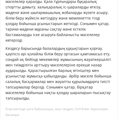
мәселелер қаралды. Қала тұрғындары бұқаралық
спортты дамыту, халықаралық іс-шараларды өткізу,
мәдени және шығармашылық жобаларды жүзеге асыру,
білім беру жүйесін жетілдіру және мемлекеттік тілді
қолдау бойынша ұсыныстарын жеткізді. Сонымен қатар,
тарихи-мәдени мұраны сақтау және естелік
бастамаларды іске асыруға байланысты мәселелер
көтерілді.
Кездесу барысында балалардың құқықтарын қорғау,
қауіпсіз әрі қолайлы білім беру ортасын қамтамасыз ету,
сондай-ақ бейінді мекемелер жұмысының жауапкершілігі
мен тиімділігін арттыру мәселелеріне ерекше назар
аударылды. Қарастырылған барлық өтініштер мен
ұсыныстар жұмысқа қабылданды. Әрбір мәселе бойынша
салалық басқармалар мен жауапты құрылымдарға тиісті
тапсырмалар берілді. Сонымен қатар, бірқатар
мәселелер бойынша нақты қолдау шараларын пысықтау
тапсырылды.
Егер мәтінде қате байқасаңыз, оны таңдап, Ctrl+Enter пернелерін
басыңыз