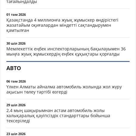
тағайындалды
01 там 2026
Қазақстанда 4 миллионға жуық жұмыскер өндірістегі
жазатайым оқиғалардан міндетті сақтандырумен
қамтылған
30 шіл 2026
Мемлекеттік еңбек инспекторларының бақылауымен 36
мыңға жуық жұмыскердің еңбек құқықтары қорғалды
АВТО
06 там 2026
Үлкен Алматы айналма автомобиль жолында жол жүру
ақысын төлеу тәртібі өзгерді
29 шіл 2026
2,4 мың шақырымнан астам автомобиль жолы
халықаралық қауіпсіздік стандарттары бойынша
тексеріледі
23 шіл 2026