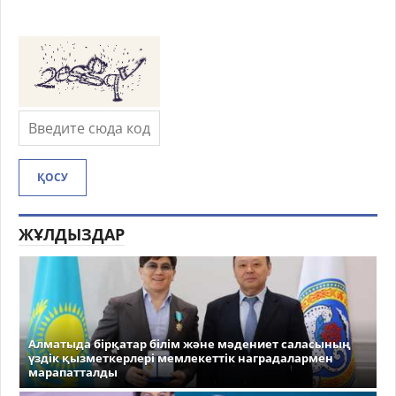
ҚОСУ
ЖҰЛДЫЗДАР
Алматыда бірқатар білім және мәдениет саласының
үздік қызметкерлері мемлекеттік наградалармен
марапатталды