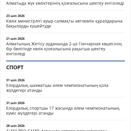
Алматыда жүк көліктерінің қозғалысына шектеу енгізіледі
23 шіл 2026
Көлік министрлігі ауыр салмақты автокөлік құралдарына
бақылауды күшейтуде
21 шіл 2026
Алматының Жетісу ауданында 2-ші Гончарная көшесінің
бір бөлігінде көлік қозғалысына уақытша шектеу
енгізіледі
СПОРТ
31 шіл 2026
Елордалық шахматшы әлем чемпионатының қола
жүлдегері атанды
31 шіл 2026
Елордалық спортшы 17 жасында әлем чемпионатының
күміс жүлдегері атанды
28 шіл 2026
ALEM PRO CAMP: Астанада көркем гимнастикадан