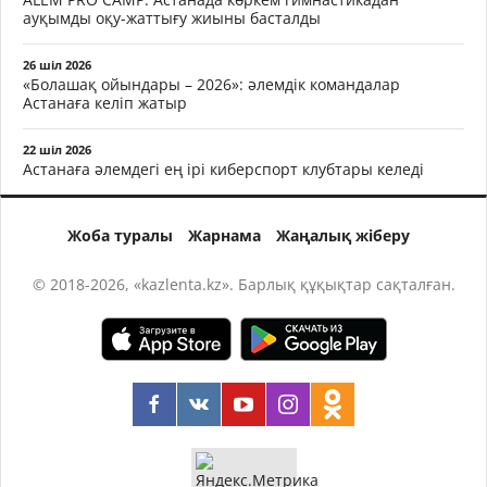
ауқымды оқу-жаттығу жиыны басталды
26 шіл 2026
«Болашақ ойындары – 2026»: әлемдік командалар
Астанаға келіп жатыр
22 шіл 2026
Астанаға әлемдегі ең ірі киберспорт клубтары келеді
Жоба туралы
Жарнама
Жаңалық жіберу
© 2018-2026, «kazlenta.kz». Барлық құқықтар сақталған.