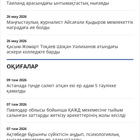
Таиланд арасындағы ынтымақтастық нығаяды
26 мау 2026
Маңғыстаулық журналист Айсағали Қыдыров мемлекеттік
наградаға ие болды
26 мау 2026
Қасым-Жомарт Тоқаев Шоқан Уәлиханов атындағы
әскери колледжге барды
ОҚИҒАЛАР
09 там 2026
Астанада түнде салют атқан екі ер адам 5 тәулікке
қамалды
07 там 2026
Павлодар облысы бойынша ҚАЖД мекемесіне тыйым
салынған заттарды жеткізу әрекеттерінің жолы кесілді
07 там 2026
Ақтөбеде бұрынғы сүйіктісін аңдып, психологиялық
қысым көрсеткен ер адам ұсталды