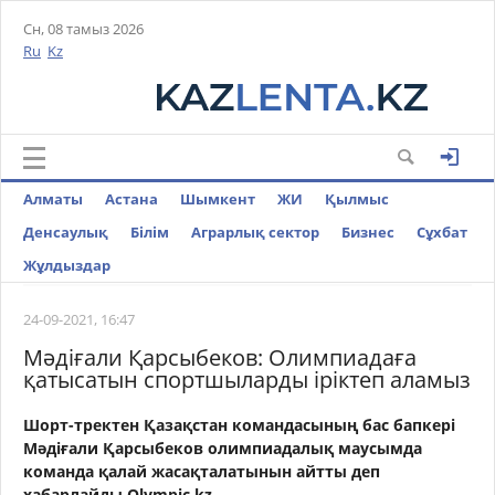
Сн, 08 тамыз 2026
Ru
Kz
Алматы
Астана
Шымкент
ЖИ
Қылмыс
Денсаулық
Білім
Аграрлық сектор
Бизнес
Cұхбат
Жұлдыздар
24-09-2021, 16:47
Мәдіғали Қарсыбеков: Олимпиадаға
қатысатын спортшыларды іріктеп аламыз
Шорт-тректен Қазақстан командасының бас бапкері
Мәдіғали Қарсыбеков олимпиадалық маусымда
команда қалай жасақталатынын айтты деп
хабарлайды Olympic.kz.