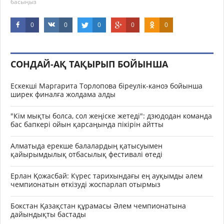
басыңыз
0
0
0
0
0
СОНДАЙ-АҚ ТАҚЫРЫП БОЙЫНША
Ескекші Маргарита Торлопова біреулік-каноэ бойынша
ширек финалға жолдама алды
"Кім мықты болса, сол жеңіске жетеді": дзюдодан команда
бас бапкері ойын қарсаңында пікірін айтты
Алматыда ерекше балалардың қатысуымен
қайырымдылық отбасылық фестивалі өтеді
Ерлан Қожасбай: Күрес тарихындағы ең ауқымды әлем
чемпионатын өткізуді жоспарлап отырмыз
Бокстан Қазақстан құрамасы Әлем чемпионатына
дайындықты бастады