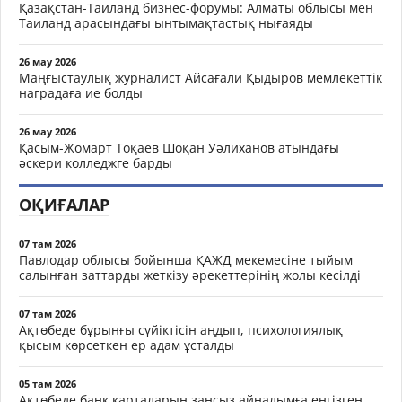
Қазақстан-Таиланд бизнес-форумы: Алматы облысы мен
Таиланд арасындағы ынтымақтастық нығаяды
26 мау 2026
Маңғыстаулық журналист Айсағали Қыдыров мемлекеттік
наградаға ие болды
26 мау 2026
Қасым-Жомарт Тоқаев Шоқан Уәлиханов атындағы
әскери колледжге барды
ОҚИҒАЛАР
07 там 2026
Павлодар облысы бойынша ҚАЖД мекемесіне тыйым
салынған заттарды жеткізу әрекеттерінің жолы кесілді
07 там 2026
Ақтөбеде бұрынғы сүйіктісін аңдып, психологиялық
қысым көрсеткен ер адам ұсталды
05 там 2026
Ақтөбеде банк карталарын заңсыз айналымға енгізген