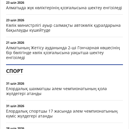
23 шіл 2026
Алматыда жүк көліктерінің қозғалысына шектеу енгізіледі
23 шіл 2026
Көлік министрлігі ауыр салмақты автокөлік құралдарына
бақылауды күшейтуде
21 шіл 2026
Алматының Жетісу ауданында 2-ші Гончарная көшесінің
бір бөлігінде көлік қозғалысына уақытша шектеу
енгізіледі
СПОРТ
31 шіл 2026
Елордалық шахматшы әлем чемпионатының қола
жүлдегері атанды
31 шіл 2026
Елордалық спортшы 17 жасында әлем чемпионатының
күміс жүлдегері атанды
28 шіл 2026