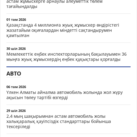
астам жұмыскерге арнаулы әлеуметтік төлем
тағайындалды
01 там 2026
Қазақстанда 4 миллионға жуық жұмыскер өндірістегі
жазатайым оқиғалардан міндетті сақтандырумен
қамтылған
30 шіл 2026
Мемлекеттік еңбек инспекторларының бақылауымен 36
мыңға жуық жұмыскердің еңбек құқықтары қорғалды
АВТО
06 там 2026
Үлкен Алматы айналма автомобиль жолында жол жүру
ақысын төлеу тәртібі өзгерді
29 шіл 2026
2,4 мың шақырымнан астам автомобиль жолы
халықаралық қауіпсіздік стандарттары бойынша
тексеріледі