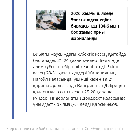
2026 жылғы шілдеде
Электрондық еңбек
биржасында 104,6 мың
бос жұмыс орны
жарияланды
Биылғы маусымдағы кубоктік кезең Қытайда
басталады. 21-24 қазан күндері Бейжіңде
әлем кубогінің бірінші кезеңі өтеді. Екінші
кезең 28-31 қазан күндері Жапонияның
Нагойя қаласында, үшінші кезең 18-21
қараша аралығында Венгрияның Дебрецен
қаласында, соңғы кезең 25-28 қараша
күндері Нидерландтың Дордрехт қаласында
ұйымдастырылмақ», - дейді Қарсыбеков.
Егер мәтінде қате байқасаңыз, оны таңдап, Ctrl+Enter пернелерін