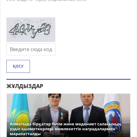
ҚОСУ
ЖҰЛДЫЗДАР
Алматыда бірқатар білім және мәдениет саласының
үздік қызметкерлері мемлекеттік наградалармен
марапатталды