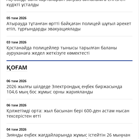
күдікті ұсталды
05 там 2026
Атырауда тұтанған өртті байқаған полицей шұғыл әрекет
етіп, тұрғындарды эвакуациялады
03 там 2026
Қостанайда полицейлер тынысы тарылған баланы
ауруханаға жедел жеткізуге көмектесті
ҚОҒАМ
06 там 2026
2026 жылғы шілдеде Электрондық еңбек биржасында
104,6 мың бос жұмыс орны жарияланды
06 там 2026
Қолжетімді орта: жыл басынан бері 600-ден астам нысан
тексерістен өтті
04 там 2026
Зиянды еңбек жағдайларында жұмыс істейтін 26 мыңнан