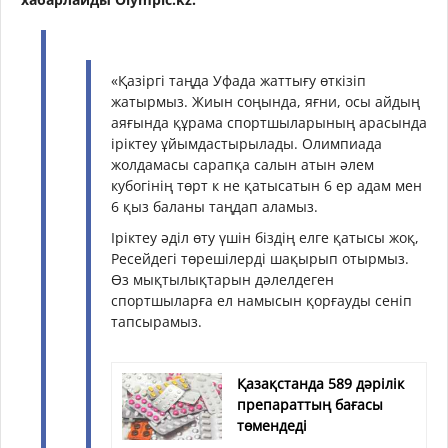
«Қазіргі таңда Уфада жаттығу өткізіп
жатырмыз. Жиын соңында, яғни, осы айдың
аяғында құрама спортшыларының арасында
іріктеу ұйымдастырылады. Олимпиада
жолдамасы сарапқа салын атын әлем
кубогінің төрт к не қатысатын 6 ер адам мен
6 қыз баланы таңдап аламыз.
Іріктеу әділ өту үшін біздің елге қатысы жоқ,
Ресейдегі төрешілерді шақырып отырмыз.
Өз мықтылықтарын дәлелдеген
спортшыларға ел намысын қорғауды сеніп
тапсырамыз.
Қазақстанда 589 дәрілік
препараттың бағасы
төмендеді