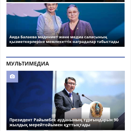
Аида Балаева мәдениет және медиа саласының
қызметкерлеріне мемлекеттік наградалар табыстады
МУЛЬТИМЕДИА
Президент Райымбек ауданының тұрғындарын 90
жылдық мерейтойымен құттықтады