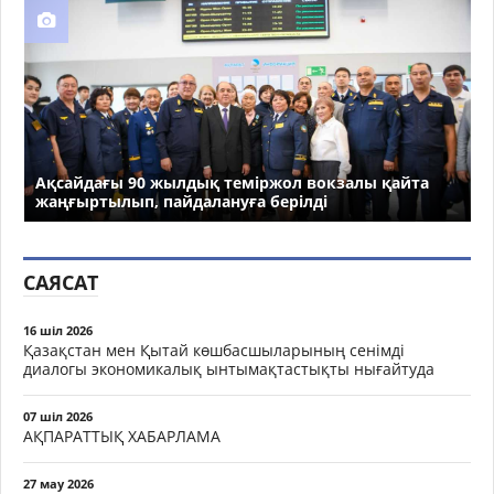
Ақсайдағы 90 жылдық теміржол вокзалы қайта
жаңғыртылып, пайдалануға берілді
САЯСАТ
16 шіл 2026
Қазақстан мен Қытай көшбасшыларының сенімді
диалогы экономикалық ынтымақтастықты нығайтуда
07 шіл 2026
АҚПАРАТТЫҚ ХАБАРЛАМА
27 мау 2026