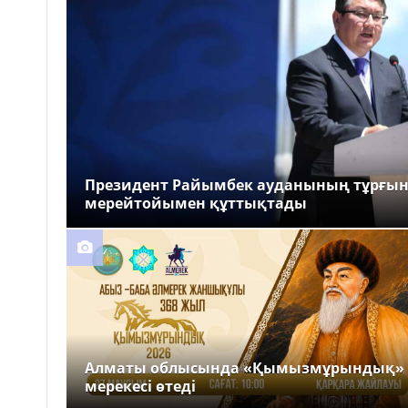
Президент Райымбек ауданының тұрғы
мерейтойымен құттықтады
Алматы облысында «Қымызмұрындық»
мерекесі өтеді