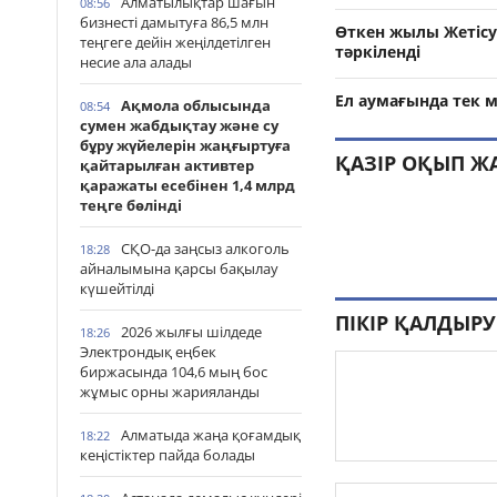
Алматылықтар шағын
08:56
бизнесті дамытуға 86,5 млн
Өткен жылы Жетісу
теңгеге дейін жеңілдетілген
тәркіленді
несие ала алады
Ел аумағында тек м
Ақмола облысында
08:54
сумен жабдықтау және су
бұру жүйелерін жаңғыртуға
ҚАЗІР ОҚЫП Ж
қайтарылған активтер
қаражаты есебінен 1,4 млрд
теңге бөлінді
СҚО-да заңсыз алкоголь
18:28
айналымына қарсы бақылау
күшейтілді
ПІКІР ҚАЛДЫРУ
2026 жылғы шілдеде
18:26
Электрондық еңбек
биржасында 104,6 мың бос
жұмыс орны жарияланды
Алматыда жаңа қоғамдық
18:22
кеңістіктер пайда болады