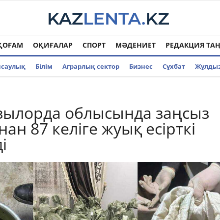
ҚОҒАМ
ОҚИҒАЛАР
СПОРТ
МӘДЕНИЕТ
РЕДАКЦИЯ ТА
нсаулық
Білім
Аграрлық сектор
Бизнес
Cұхбат
Жұлды
зылорда облысында заңсыз
ан 87 келіге жуық есірткі
і