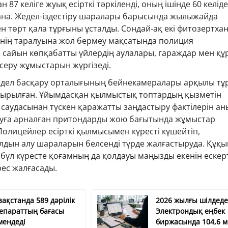
87 келіге жуық есірткі тәркіленді, оның ішінде 60 келід
на. Жедел-іздестіру шаралары барысында жылыжайда
н төрт қала тұрғыны ұсталды. Сондай-ақ екі фитозертха
кінің таралуына жол бермеу мақсатында полиция
н сайын көпқабатты үйлердің аулалары, гараждар мен қ
серу жұмыстарын жүргізеді.
дел басқару орталығының бейнекамералары арқылы тұ
ырылған. Ұйымдасқан қылмыстық топтардың қызметін
і саудасынан түскен қаражатты заңдастыру фактілерін ан
ынуға арналған притондарды жою бағытында жұмыстар
олицейлер есірткі қылмысымен күресті күшейтіп,
дын алу шараларын белсенді түрде жалғастыруда. Құқы
бұл күресте қоғамның да қолдауы маңызды екенін ескерт
рес жалғасады.
зақстанда 589 дәрілік
2026 жылғы шілдед
епараттың бағасы
Электрондық еңбек
мендеді
биржасында 104,6 