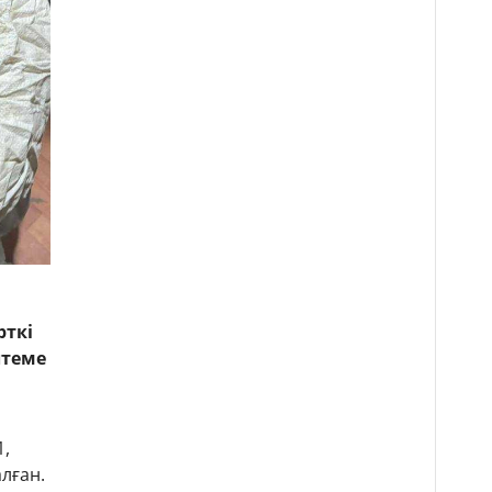
рткі
лтеме
1,
алған.