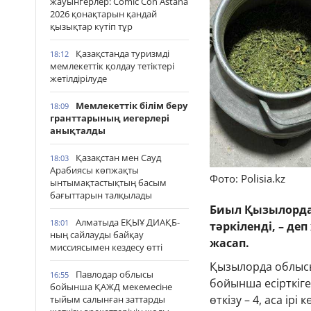
жауынгерлер: Comic Con Astana
2026 қонақтарын қандай
қызықтар күтіп тұр
Қазақстанда туризмді
18:12
мемлекеттік қолдау тетіктері
жетілдірілуде
Мемлекеттік білім беру
18:09
гранттарының иегерлері
анықталды
Қазақстан мен Сауд
18:03
Арабиясы көпжақты
Фото: Polisia.kz
ынтымақтастықтың басым
бағыттарын талқылады
Биыл Қызылорда 
Алматыда ЕҚЫҰ ДИАҚБ-
18:01
тәркіленді, – де
ның сайлауды байқау
жасап.
миссиясымен кездесу өтті
Қызылорда облыс
Павлодар облысы
16:55
бойынша есірткіге 
бойынша ҚАЖД мекемесіне
өткізу – 4, аса ір
тыйым салынған заттарды