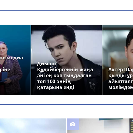
а
не медиа
Димаш
ріне
Құдайбергеннің жаңа
Актер Шәр
әні ең көп тыңдалған
қызды ұр
топ-100 әннің
айыпталғ
қатарына енді
мәлімде