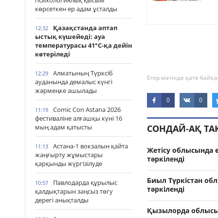
психологиялық қысым
көрсеткен ер адам ұсталды
Қазақстанда аптап
12:32
ыстық күшейеді: ауа
температурасы 41°С-қа дейін
көтеріледі
Алматының Түрксіб
12:29
Егер мәтінде қате байқа
ауданында демалыс күнгі
жәрмеңке ашылады
0
0
Comic Con Astana 2026
11:19
фестиваліне алғашқы күні 16
мың адам қатысты
СОНДАЙ-АҚ Т
Астана-1 вокзалын қайта
11:13
Жетісу облысында 
жаңғырту жұмыстары
тәркіленді
қарқынды жүргізілуде
Биыл Түркістан об
Павлодарда құрылыс
10:57
тәркіленді
қалдықтарын заңсыз төгу
дерегі анықталды
Қызылорда облысын