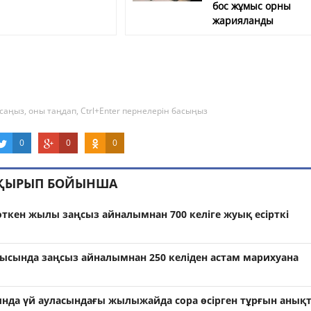
бос жұмыс орны
жарияланды
саңыз, оны таңдап, Ctrl+Enter пернелерін басыңыз
0
0
0
АҚЫРЫП БОЙЫНША
өткен жылы заңсыз айналымнан 700 келіге жуық есірткі
лысында заңсыз айналымнан 250 келіден астам марихуана
да үй ауласындағы жылыжайда сора өсірген тұрғын анық