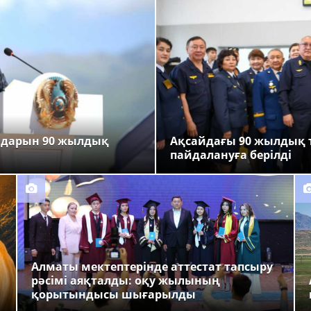
ндарын 90 жылдық
Ақсайдағы 90 жылдық 
пайдалануға берілді
Алматы мектептерінде аттестат тапсыру
рәсімі аяқталды: оқу жылының
қорытындысы шығарылды