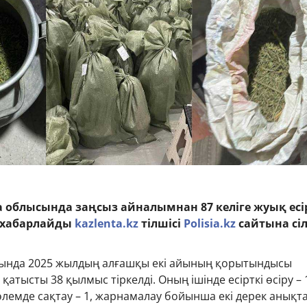
облысында заңсыз айналымнан 87 келіге жуық есі
п хабарлайды
kazlenta.kz
тілшісі
Polisia.kz
сайтына сі
ында 2025 жылдың алғашқы екі айының қорытындысы
қатысты 38 қылмыс тіркелді. Оның ішінде есірткі өсіру – 
і көлемде сақтау – 1, жарнамалау бойынша екі дерек анықт