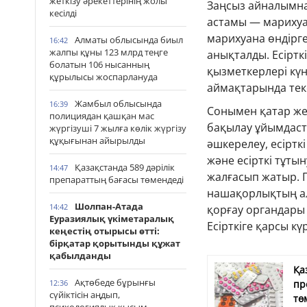
жеткізу әрекеттерінің жолы
Заңсыз айналымнан 
кесілді
астамы — марихуа
марихуана өндірге
Алматы облысында биыл
16:42
жалпы құны 123 млрд теңге
анықталды. Есірт
болатын 106 нысанның
қызметкерлері кү
құрылысы жоспарлануда
аймақтарында тек
Жамбыл облысында
16:39
Сонымен қатар же
полициядан қашқан мас
бақылау ұйымдаст
жүргізуші 7 жылға көлік жүргізу
құқығынан айырылды
әшкерелеу, есіртк
және есірткі тұт
Қазақстанда 589 дәрілік
14:47
жалғасып жатыр. П
препараттың бағасы төмендеді
нашақорлықтың ал
Шолпан-Атада
14:42
қорғау органдары 
Еуразиялық үкіметаралық
Есірткіге қарсы кү
кеңестің отырысы өтті:
бірқатар қорытынды құжат
қабылданды
Қа
Ақтөбеде бұрынғы
12:36
пр
сүйіктісін аңдып,
тө