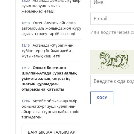
Астанада демалыс күндері
18:20
ауыл шаруашылығы
жәрмеңкесі өтеді
Үлкен Алматы айналма
18:18
автомобиль жолында жол жүру
Или водите через 
ақысын төлеу тәртібі өзгерді
Астанада «Жүрегімнің
18:16
түбіне терең бойла» әдеби-
музыкалық кеші өтті
Олжас Бектенов
17:12
Шолпан-Атада Еуразиялық
үкіметаралық кеңестің
шағын құрамдағы
отырысына қатысты
ҚОСУ
Ақтөбе облысында өмір
17:04
бойына жүргізуші куәлігінен
айырылған тұрғын қайта көлік
тізгіндеген
БАРЛЫҚ ЖАҢАЛЫҚТАР