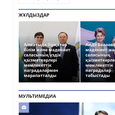
ЖҰЛДЫЗДАР
Алматыда бірқатар
Аида Балаев
білім және мәдениет
мәдениет жә
саласының үздік
саласының
қызметкерлері
қызметкерле
мемлекеттік
мемлекеттік
наградалармен
наградалар
марапатталды
табыстады
МУЛЬТИМЕДИА