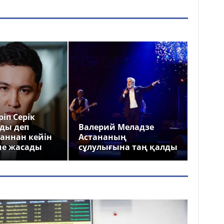
іп Серік
ды деп
Валерий Меладзе
аннан кейін
Астананың
ме жасады
сұлулығына таң қалды