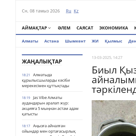
Сн, 08 тамыз 2026
Ru
Kz
АЙМАҚТАР
ӘЛЕМ
САЯСАТ
ЭКОНОМИКА
Алматы
Астана
Шымкент
ЖИ
Қылмыс
Де
13-03-2025, 14:27
ЖАҢАЛЫҚТАР
Биыл Қы
Алматыда
18:21
айналымн
құрылысшыларды кәсіби
тәркіленд
мерекесімен құттықтады
Jas Vibe Алматы
18:19
аудандарын аралап жүр:
акцияға 5 мыңнан астам адам
қатысты
Аңызға айналған
18:17
ойындар мен ортағасырлық