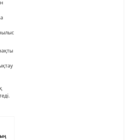
ен
на
ұрылыс
рақты
ықтау
қ
еді.
е
мың