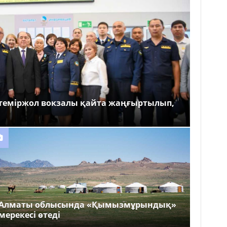
теміржол вокзалы қайта жаңғыртылып,
Алматы облысында «Қымызмұрындық»
мерекесі өтеді