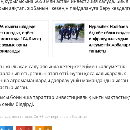
ң құрылысына $650 млн астам инвестиция салуда. Биыл
н аяқтап, жобаның I кезеңін пайдалануға беру көзделг
26 жылғы шілдеде
Нұрлыбек Нәлібаев
ектрондық еңбек
Ақтөбе облысындағы
ржасында 104,6 мың
инфрақұрылымдық 
с жұмыс орны
әлеуметтік жобалар
рияланды
танысты
ы жылыжай салу аясында кезең-кезеңімен «әлеуметтік
арланып отырғанын атап өтті. Бұған қоса халықаралық
ынша агромамандарды даярлау үшін мамандандырылған
растырылған.
дысы бойынша тараптар инвестициялық ынтымақтастық
 сенім білдірді.
саңыз, оны таңдап, Ctrl+Enter пернелерін басыңыз
0
0
0