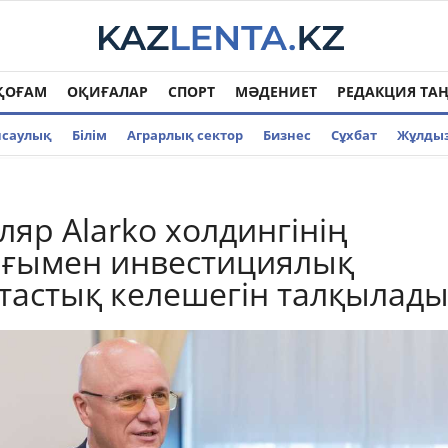
ҚОҒАМ
ОҚИҒАЛАР
СПОРТ
МӘДЕНИЕТ
РЕДАКЦИЯ ТА
нсаулық
Білім
Аграрлық сектор
Бизнес
Cұхбат
Жұлды
ляр Alarko холдингінің
ғымен инвестициялық
астық келешегін талқылад