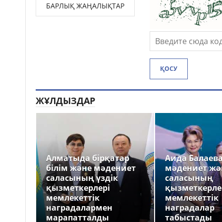
БАРЛЫҚ ЖАҢАЛЫҚТАР
ҚОСУ
ЖҰЛДЫЗДАР
Алматыда бірқатар
Аида Балаев
білім және мәдениет
мәдениет жә
саласының үздік
саласының
қызметкерлері
қызметкерле
мемлекеттік
мемлекеттік
наградалармен
наградалар
марапатталды
табыстады