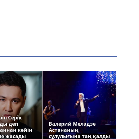
іп Серік
ды деп
Валерий Меладзе
аннан кейін
Астананың
ме жасады
сұлулығына таң қалды