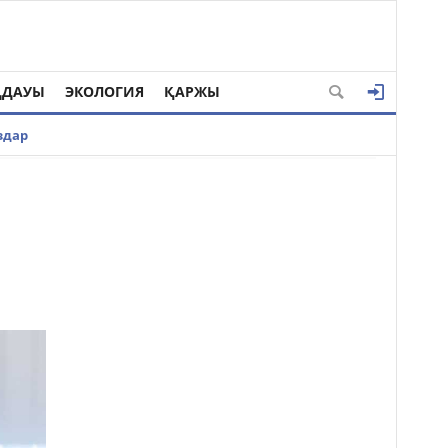
ҢДАУЫ
ЭКОЛОГИЯ
ҚАРЖЫ
здар
ы