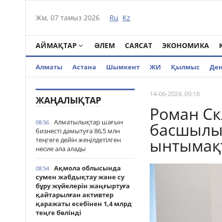
Жм, 07 тамыз 2026
Ru
Kz
АЙМАҚТАР
ӘЛЕМ
САЯСАТ
ЭКОНОМИКА
Алматы
Астана
Шымкент
ЖИ
Қылмыс
Де
14-06-2024, 09:18
ЖАҢАЛЫҚТАР
Роман Ск
Алматылықтар шағын
08:56
басшылы
бизнесті дамытуға 86,5 млн
ынтымақт
теңгеге дейін жеңілдетілген
несие ала алады
Ақмола облысында
08:54
сумен жабдықтау және су
бұру жүйелерін жаңғыртуға
қайтарылған активтер
қаражаты есебінен 1,4 млрд
теңге бөлінді