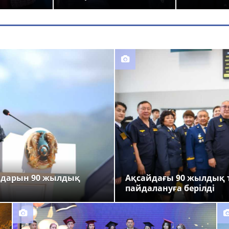
ндарын 90 жылдық
Ақсайдағы 90 жылдық 
пайдалануға берілді