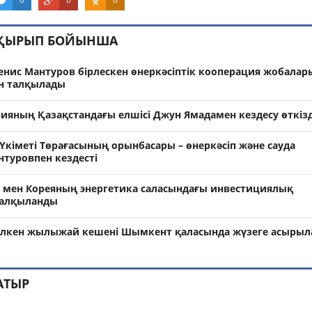
АҚЫРЫП БОЙЫНША
енис Мантуров бірлескен өнеркәсіптік кооперация жобалар
ін талқылады
ияның Қазақстандағы елшісі Джун Ямадамен кездесу өткізд
Үкіметі Төрағасының орынбасары – өнеркәсіп және сауда
нтуровпен кездесті
н мен Кореяның энергетика саласындағы инвестициялық
талқыланды
 үлкен жылыжай кешені Шымкент қаласында жүзеге асыры
АТЫР