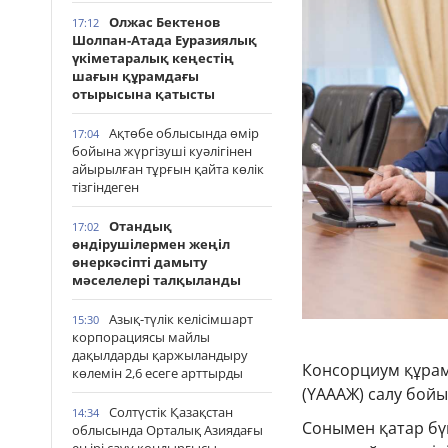
Олжас Бектенов
17:12
Шолпан-Атада Еуразиялық
үкіметаралық кеңестің
шағын құрамдағы
отырысына қатысты
Ақтөбе облысында өмір
17:04
бойына жүргізуші куәлігінен
айырылған тұрғын қайта көлік
тізгіндеген
Отандық
17:02
өндірушілермен жеңіл
өнеркәсіпті дамыту
мәселелері талқыланды
Азық-түлік келісімшарт
15:30
корпорациясы майлы
дақылдарды қаржыландыру
Консорциум құрам
көлемін 2,6 есеге арттырды
(ҮАААЖ) салу бой
Солтүстік Қазақстан
14:34
Сонымен қатар бүг
облысында Орталық Азиядағы