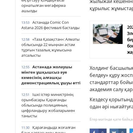
ең ірі сауу қондырғысы
жылыжай кешеніні
орнатылған мегаферма
құрылыс жұмыстары
ашылды
Астанада Comic Con
13:53
20
Astana 2026 фестивалі басталды
Эл
«Таза Қазақстан»: Алматы
би
12:58
облысында 22 мыңнан астам
бо
тұрғын тазалық жұмысына
жа
атсалысты
Астанада жолаушы
Холдинг басшылығ
12:55
мінген ұшқышсыз әуе
белдеу» құру жосп
кемесінің алғашқы
стандарттар бой
демонстрациялық ұшуы өтті
академия салу қа
Ішкі істер министрінің
12:51
Кездесу қорытын
орынбасары Қарағанды
облысында полицияның
одан әрі нығайтуға
цифрландыру жобаларымен
танысты
Егер мәтінде қате байқа
Қарағандыда жоғалған
11:30
банк картасымен дүкен
0
0