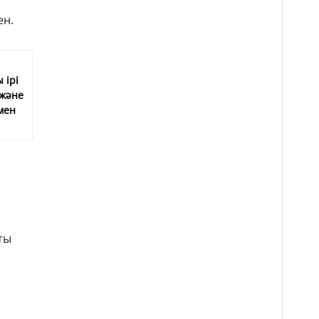
ен.
 ірі
және
мен
ты