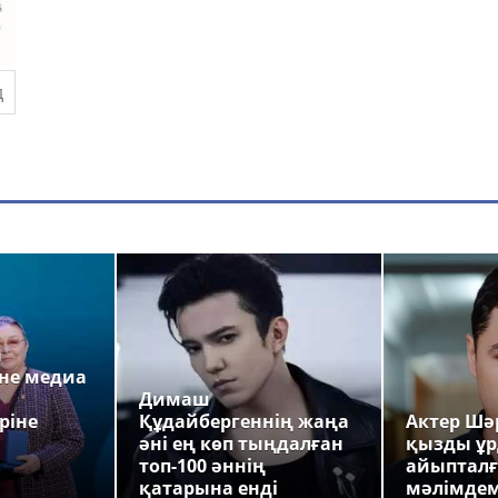
а
не медиа
Димаш
ріне
Құдайбергеннің жаңа
Актер Шәр
әні ең көп тыңдалған
қызды ұр
топ-100 әннің
айыпталғ
қатарына енді
мәлімде