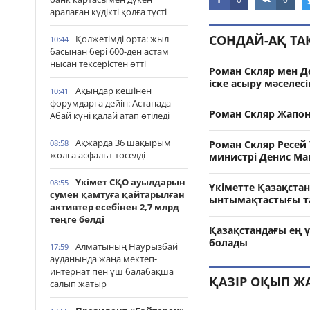
аралаған күдікті қолға түсті
СОНДАЙ-АҚ Т
Қолжетімді орта: жыл
10:44
басынан бері 600-ден астам
нысан тексерістен өтті
Роман Скляр мен Д
іске асыру мәселес
Ақындар кешінен
10:41
форумдарға дейін: Астанада
Роман Скляр Жапон
Абай күні қалай атап өтіледі
Ақжарда 36 шақырым
Роман Скляр Ресей 
08:58
жолға асфальт төселді
министрі Денис Ма
Үкімет СҚО ауылдарын
08:55
Үкіметте Қазақста
сумен қамтуға қайтарылған
ынтымақтастығы 
активтер есебінен 2,7 млрд
теңге бөлді
Қазақстандағы ең
болады
Алматының Наурызбай
17:59
ауданында жаңа мектеп-
интернат пен үш балабақша
ҚАЗІР ОҚЫП Ж
салып жатыр