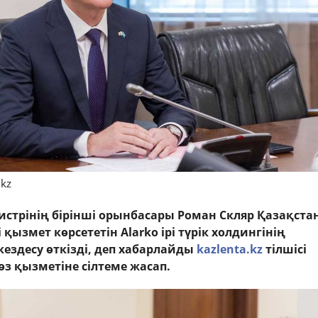
.kz
стрінің бірінші орынбасары Роман Скляр Қазақста
 қызмет көрсететін Alarko ірі түрік холдингінің
здесу өткізді, деп хабарлайды
kazlenta.kz
тілшісі
өз қызметіне сілтеме жасап.