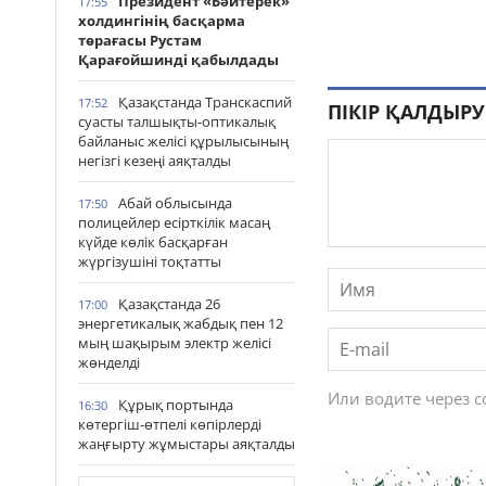
Президент «Бәйтерек»
17:55
холдингінің басқарма
төрағасы Рустам
Қарағойшинді қабылдады
Қазақстанда Транскаспий
17:52
ПІКІР ҚАЛДЫРУ
суасты талшықты-оптикалық
байланыс желісі құрылысының
негізгі кезеңі аяқталды
Абай облысында
17:50
полицейлер есірткілік масаң
күйде көлік басқарған
жүргізушіні тоқтатты
Қазақстанда 26
17:00
энергетикалық жабдық пен 12
мың шақырым электр желісі
жөнделді
Или водите через 
Құрық портында
16:30
көтергіш-өтпелі көпірлерді
жаңғырту жұмыстары аяқталды