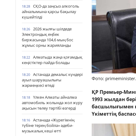
СҚО-да заңсыз алкоголь
18:28
айналымына қарсы бақылау
күшейтілді
2026 жылғы шілдеде
18:26
Электрондық еңбек
биржасында 104,6 мың бос
жұмыс орны жарияланды
Алматыда жаңа қоғамдық
18:22
кеңістіктер пайда болады
Астанада демалыс күндері
18:20
Фото: primeminister
ауыл шаруашылығы
жәрмеңкесі өтеді
ҚР Премьер-Мини
Үлкен Алматы айналма
18:18
1993 жылдан бері
автомобиль жолында жол жүру
басшылығымен ке
ақысын төлеу тәртібі өзгерді
Үкіметтің баспас
Астанада «Жүрегімнің
18:16
түбіне терең бойла» әдеби-
музыкалық кеші өтті