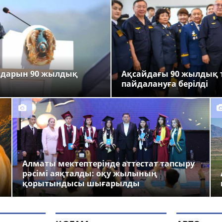
ндарын 90 жылдық
Ақсайдағы 90 жылдық 
пайдалануға берілді
Алматы мектептерінде аттестат тапсыру
рәсімі аяқталды: оқу жылының
қорытындысы шығарылды