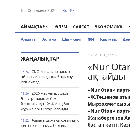
Бс, 06 тамыз 2026
Ru
Kz
АЙМАҚТАР
ӘЛЕМ
САЯСАТ
ЭКОНОМИКА
Алматы
Астана
Шымкент
ЖИ
Қылмыс
Де
15-12-2020, 11:16
ЖАҢАЛЫҚТАР
«Nur Ota
СҚО-да заңсыз алкоголь
18:28
ақтайды
айналымына қарсы бақылау
күшейтілді
«Nur Otan» парт
2026 жылғы шілдеде
18:26
«Ж.Тәшенов аты
Электрондық еңбек
Мырзахметқызы 
биржасында 104,6 мың бос
жұмыс орны жарияланды
«Nur Otan» парт
Жанабергенов Ак
Алматыда жаңа қоғамдық
18:22
бастап кетті. Ке
кеңістіктер пайда болады