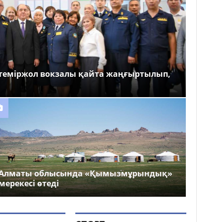
теміржол вокзалы қайта жаңғыртылып,
Алматы облысында «Қымызмұрындық»
мерекесі өтеді