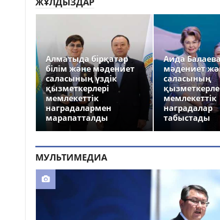
ЖҰЛДЫЗДАР
Алматыда бірқатар
Аида Балаев
білім және мәдениет
мәдениет жә
саласының үздік
саласының
қызметкерлері
қызметкерле
мемлекеттік
мемлекеттік
наградалармен
наградалар
марапатталды
табыстады
МУЛЬТИМЕДИА