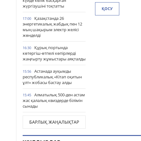
күйде көлік басқарған
жүргізушіні тоқтатты
ҚОСУ
Қазақстанда 26
17:00
энергетикалық жабдық пен 12
мың шақырым электр желісі
жөнделді
Құрық портында
16:30
көтергіш-өтпелі көпірлерді
жаңғырту жұмыстары аяқталды
Астанада ауқымды
15:56
республикалық «Кітап оқитын
ұлт» жобасы бастау алды
Алматылық 500-ден астам
15:45
жас қалалық квиздерде білімін
сынады
БАРЛЫҚ ЖАҢАЛЫҚТАР