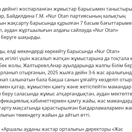
а дейінгі жоспарланған жұмыстар барысымен таныстыр
ар, Байдилдина Г.М. «Nur Otan партиясының халықтың
йын жақсарту барысында құрылған 7 басым бағыттарыме
, аудан жұртшылығын алдағы сайлауда «Nur Otan»
 беруге шақырды.
лды, елді мекендерді көркейту барысында «Nur Otan»
 игілігі үшін жасалып жатқан жұмыстарына да тоқтала к
ек жолы, Жалтыркөл,Анар ауылдарында жалпы білім бер
арланып отырғанын, 2025 жылға дейін 3-6 жас аралығын
рнап салынатын бала бақша санын ұлғайту көзделіп оты
нымен қатар, жұмыспен қамту және жетіспейтін маманда
ім беру саласында жұмыс атқарғандықтан, аудан мектепт
ификациялық кабинеттермен қамту жайы, жас мамандар
тарту мақсатында қарастырылған бағдарламалармен жә
лығын төмендету жайын да айтып өтті.
. «Аршалы ауданы жастар орталығы» директоры «Жас