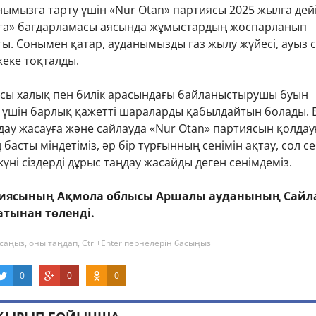
ымызға тарту үшін «Nur Otan» партиясы 2025 жылға дей
ға» бағдарламасы аясында жұмыстардың жоспарланып
ы. Сонымен қатар, ауданымызды газ жылу жүйесі, ауыз 
жеке тоқталды.
ясы халық пен билік арасындағы байланыстырушы буын
у үшін барлық қажетті шараларды қабылдайтын болады. Б
ңдау жасауға және сайлауда «Nur Otan» партиясын қолдау
басты міндетіміз, әр бір тұрғынның сенімін ақтау, сол се
күні сіздерді дұрыс таңдау жасайды деген сенімдеміз.
тиясының Ақмола облысы Аршалы ауданының Сайл
тынан төленді.
саңыз, оны таңдап, Ctrl+Enter пернелерін басыңыз
0
0
0