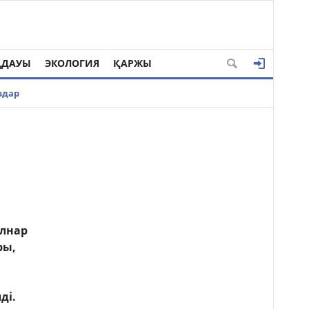
ҢДАУЫ
ЭКОЛОГИЯ
ҚАРЖЫ
здар
үлнар
ры,
ді.