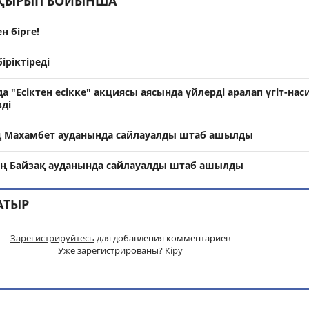
АҚЫРЫП БОЙЫНША
н бірге!
іріктіреді
 "Есіктен есікке" акциясы аясында үйлерді аралап үгіт-нас
ді
 Махамбет ауданында сайлауалды штаб ашылды
 Байзақ ауданында сайлауалды штаб ашылды
АТЫР
Зарегистрируйтесь
для добавления комментариев
Уже зарегистрированы?
Кіру