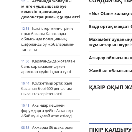
СОНДАЙ-АҚ Т
Астанада жолаушы
12:55
мінген ұшқышсыз әуе
кемесінің алғашқы
«Nur Otan» халықпе
демонстрациялық ұшуы өтті
Бізді ортақ мақсат б
Ішкі істер министрінің
12:51
орынбасары Қарағанды
облысында полицияның
Махамбет ауданында
цифрландыру жобаларымен
жұмыстарын жүргіз
танысты
Атырау облысының
Қарағандыда жоғалған
11:30
банк картасымен дүкен
Жамбыл облысының
аралаған күдікті қолға түсті
Қолжетімді орта: жыл
10:44
ҚАЗІР ОҚЫП Ж
басынан бері 600-ден астам
нысан тексерістен өтті
Ақындар кешінен
10:41
форумдарға дейін: Астанада
Абай күні қалай атап өтіледі
Ақжарда 36 шақырым
08:58
ПІКІР ҚАЛДЫРУ