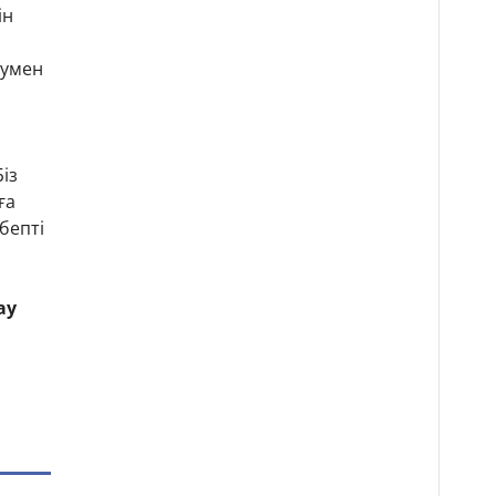
ін
сумен
із
ға
бепті
ау