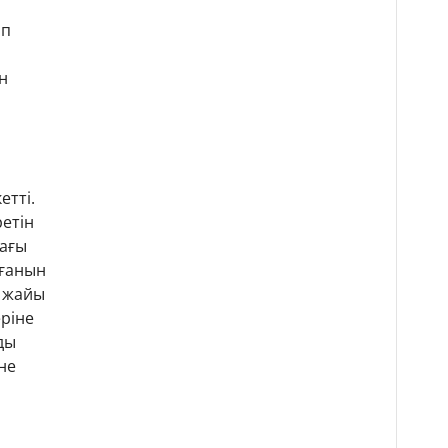
ып
н
етті.
етін
дағы
рғанын
р жайы
еріне
ды
не