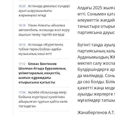
Астанада демалыс күндері
18:20
Алдағы 2025 жылғ
ауыл шаруашылығы
өтті. Сонымен қат
жәрмеңкесі өтеді
әлеуметтік жағда
Үлкен Алматы айналма
18:18
таныстыра отырып
автомобиль жолында жол жүру
партиясына дауыс
ақысын төлеу тәртібі өзгерді
Бүгінгі таңда ауы
Астанада «Жүрегімнің
18:16
түбіне терең бойла» әдеби-
партиясының халық
музыкалық кеші өтті
Ауданымыздың Жіб
мектеп салу жосп
Олжас Бектенов
17:12
Шолпан-Атада Еуразиялық
бүлдіршіндерге а
үкіметаралық кеңестің
да мәлімдеді. Со
шағын құрамдағы
да сөз болды. Біл
отырысына қатысты
қажетті жаңа мод
Ақтөбе облысында өмір
17:04
ауылды жерлерге 
бойына жүргізуші куәлігінен
мұғалімдер тапшы
айырылған тұрғын қайта көлік
тізгіндеген
Жанабергенов А.Т