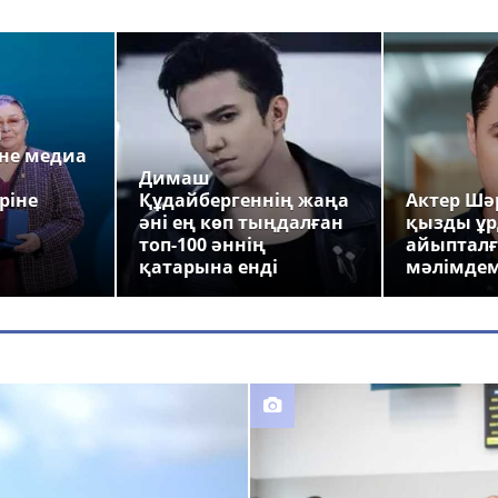
а
не медиа
Димаш
ріне
Құдайбергеннің жаңа
Актер Шәр
әні ең көп тыңдалған
қызды ұр
топ-100 әннің
айыпталғ
қатарына енді
мәлімде