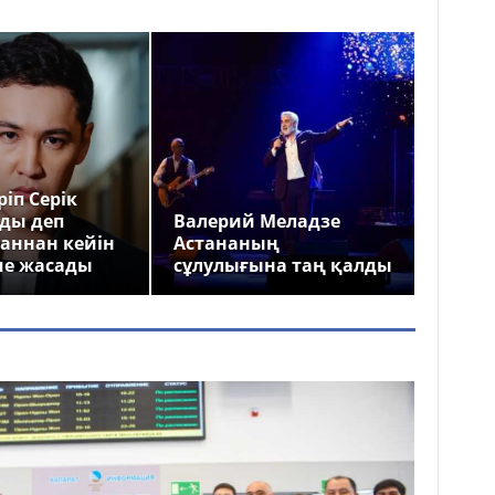
іп Серік
ды деп
Валерий Меладзе
аннан кейін
Астананың
ме жасады
сұлулығына таң қалды