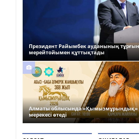
Президент Райымбек ауданының тұрғы
мерейтойымен құттықтады
Алматы облысында «Қымызмұрындық»
мерекесі өтеді