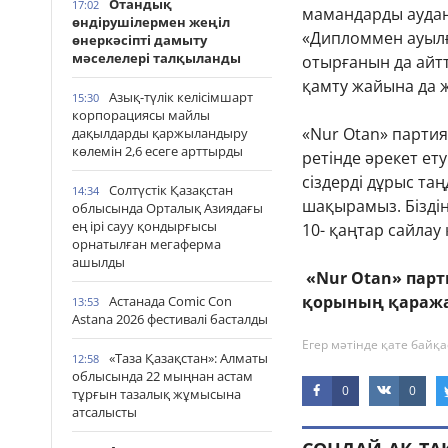
Отандық
17:02
мамандарды аудан
өндірушілермен жеңіл
«Дипломмен ауыл
өнеркәсіпті дамыту
мәселелері талқыланды
отырғанын да айтт
қамту жайына да 
Азық-түлік келісімшарт
15:30
корпорациясы майлы
«Nur Otan» парти
дақылдарды қаржыландыру
көлемін 2,6 есеге арттырды
ретінде әрекет ет
сіздерді дұрыс та
Солтүстік Қазақстан
14:34
шақырамыз. Біздің 
облысында Орталық Азиядағы
ең ірі сауу қондырғысы
10- қаңтар сайлау 
орнатылған мегаферма
ашылды
«Nur Otan» пар
қорының қаража
Астанада Comic Con
13:53
Astana 2026 фестивалі басталды
Егер мәтінде қате байқа
«Таза Қазақстан»: Алматы
12:58
облысында 22 мыңнан астам
0
0
тұрғын тазалық жұмысына
атсалысты