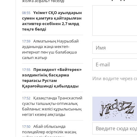
жолға асфальт төселді
Үкімет СҚО ауылдарын
08:55
сумен қамтуға қайтарылған
активтер есебінен 2,7 млрд
теңге бөлді
Алматының Наурызбай
17:59
ауданында жаңа мектеп-
интернат пен үш балабақша
салып жатыр
Президент «Бәйтерек»
17:55
холдингінің басқарма
Или водите через 
төрағасы Рустам
Қарағойшинді қабылдады
Қазақстанда Транскаспий
17:52
суасты талшықты-оптикалық
байланыс желісі құрылысының
негізгі кезеңі аяқталды
Абай облысында
17:50
полицейлер есірткілік масаң