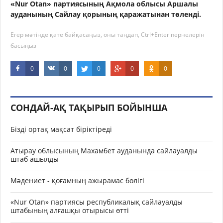
«Nur Otan» партиясының Ақмола облысы Аршалы
ауданының Сайлау қорының қаражатынан төленді.
Егер мәтінде қате байқасаңыз, оны таңдап, Ctrl+Enter пернелерін
басыңыз
0
0
0
0
0
СОНДАЙ-АҚ ТАҚЫРЫП БОЙЫНША
Бізді ортақ мақсат біріктіреді
Атырау облысының Махамбет ауданында сайлауалды
штаб ашылды
Мәдениет - қоғамның ажырамас бөлігі
«Nur Otan» партиясы республикалық сайлауалды
штабының алғашқы отырысы өтті