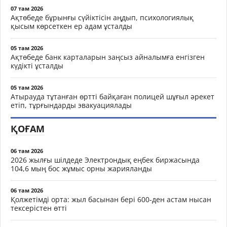
07 там 2026
Ақтөбеде бұрынғы сүйіктісін аңдып, психологиялық
қысым көрсеткен ер адам ұсталды
05 там 2026
Ақтөбеде банк карталарын заңсыз айналымға енгізген
күдікті ұсталды
05 там 2026
Атырауда тұтанған өртті байқаған полицей шұғыл әрекет
етіп, тұрғындарды эвакуациялады
ҚОҒАМ
06 там 2026
2026 жылғы шілдеде Электрондық еңбек биржасында
104,6 мың бос жұмыс орны жарияланды
06 там 2026
Қолжетімді орта: жыл басынан бері 600-ден астам нысан
тексерістен өтті