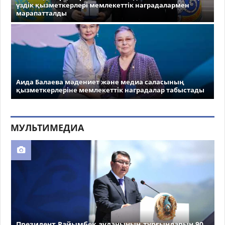
үздік қызметкерлері мемлекеттік наградалармен
марапатталды
Аида Балаева мәдениет және медиа саласының
қызметкерлеріне мемлекеттік наградалар табыстады
МУЛЬТИМЕДИА
Президент Райымбек ауданының тұрғындарын 90