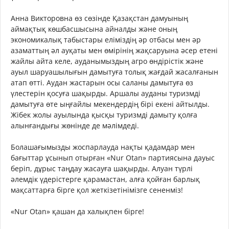
Анна Викторовна өз сөзінде Қазақстан дамуының
аймақтық көшбасшысына айналды және оның
экономикалық табыстары еліміздің әр отбасы мен әр
азаматтың әл ауқаты мен өмірінің жақсаруына әсер етені
жайлы айта келе, ауданымыздың агро өндірістік және
ауыл шаруашылығын дамытуға толық жағдай жасалғанын
атап өтті. Аудан жастарын осы саланы дамытуға өз
үлестерін қосуға шақырды. Аршалы ауданы туризмді
дамытуға өте ыңғайлы мекендердің бірі екені айтылды.
Жібек жолы ауылында қысқы туризмді дамыту қолға
алынғандығы жөнінде де мәлімдеді.
Болашағымызды жоспарлауда нақты қадамдар мен
бағыттар ұсынып отырған «Nur Otan» партиясына дауыс
беріп, дұрыс таңдау жасауға шақырды. Алуан түрлі
әлемдік үдерістерге қарамастан, алға қойған барлық
мақсаттарға бірге қол жеткізетінімізге сененміз!
«Nur Otan» қашан да халықпен бірге!