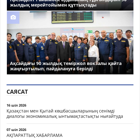
жылдық мерейтойымен құттықтады
Ақсайдағы 90 жылдық теміржол вокзалы қайта
жаңғыртылып, пайдалануға берілді
САЯСАТ
16 шіл 2026
Қазақстан мен Қытай көшбасшыларының сенімді
диалогы экономикалық ынтымақтастықты нығайтуда
07 шіл 2026
АҚПАРАТТЫҚ ХАБАРЛАМА