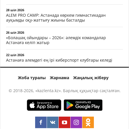
28 шіл 2026
ALEM PRO CAMP: Астанада көркем гимнастикадан
ауқымды оқу-жаттығу жиыны басталды
26 шіл 2026
«Болашақ ойындары – 2026»: әлемдік командалар
Астанаға келіп жатыр
22 шіл 2026
Астанаға әлемдегі ең ірі киберспорт клубтары келеді
Жоба туралы
Жарнама
Жаңалық жіберу
© 2018-2026, «kazlenta.kz». Барлық құқықтар сақталған.