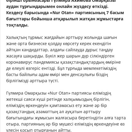
бірінші орынбасары Гүлмира Ахимова Омарқызы
аудан тұрғындарымен онлайн жүздесу өткізді.
Кездесу барысында «Nur Otan» партиясының 7 басым
бағыттары бойынша атқарылып жатқан жұмыстарға
тоқталды.
Халықтың тұрмыс жағдайын арттыру жолында шағын
және орта бизнеске қолдау көрсету керек екендігін
айтқан кандидаттар, алдағы сайлауда дұрыс таңдау
жасауға шақырды. Бүкіл жер шарын дүр сілкіндірген
коронавирус пандемиясы қазақстандықтардың өміріне
де елеулі өзгеріс енгізді. Бұл тұрғыда мемлекетіміздің
басты байлығы адам өмірі мен денсаулығы біздің
бірлігімізді арттыра түсті.
Гүлмира Омарқызы «Nur Otan» партиясы еліміздің
жетекші саяси күші ретінде халқымыздың бірлігін,
еліміздің өркендеуін қамтамасыз ету және әр бір
қазақстандық азаматтың әл ауқатын арттыру
бағытындағы жұмысын жалғасыра беретіндігін алға тарта
отыра, партияның әр бір мүшесі еліміздің өркендеуіне өз
үлесін қосып отырғанын айтты.