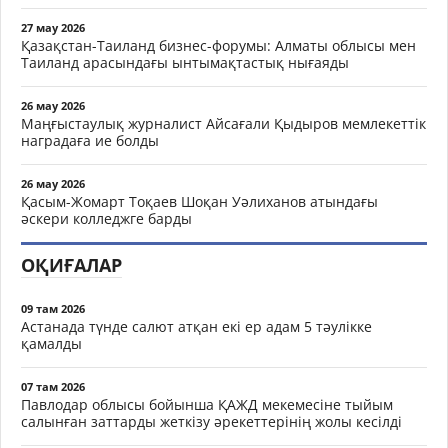
27 мау 2026
Қазақстан-Таиланд бизнес-форумы: Алматы облысы мен
Таиланд арасындағы ынтымақтастық нығаяды
26 мау 2026
Маңғыстаулық журналист Айсағали Қыдыров мемлекеттік
наградаға ие болды
26 мау 2026
Қасым-Жомарт Тоқаев Шоқан Уәлиханов атындағы
әскери колледжге барды
ОҚИҒАЛАР
09 там 2026
Астанада түнде салют атқан екі ер адам 5 тәулікке
қамалды
07 там 2026
Павлодар облысы бойынша ҚАЖД мекемесіне тыйым
салынған заттарды жеткізу әрекеттерінің жолы кесілді