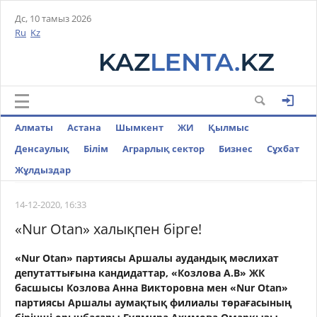
Дс, 10 тамыз 2026
Ru
Kz
Алматы
Астана
Шымкент
ЖИ
Қылмыс
Денсаулық
Білім
Аграрлық сектор
Бизнес
Cұхбат
Жұлдыздар
14-12-2020, 16:33
«Nur Otan» халықпен бірге!
«Nur Otan» партиясы Аршалы аудандық мәслихат
депутаттығына кандидаттар, «Козлова А.В» ЖК
басшысы Козлова Анна Викторовна мен «Nur Otan»
партиясы Аршалы аумақтық филиалы төрағасының