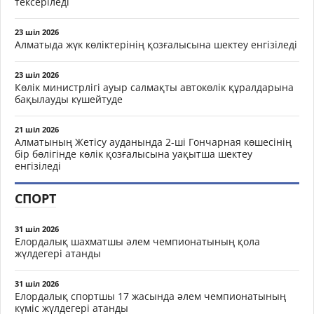
тексеріледі
23 шіл 2026
Алматыда жүк көліктерінің қозғалысына шектеу енгізіледі
23 шіл 2026
Көлік министрлігі ауыр салмақты автокөлік құралдарына
бақылауды күшейтуде
21 шіл 2026
Алматының Жетісу ауданында 2-ші Гончарная көшесінің
бір бөлігінде көлік қозғалысына уақытша шектеу
енгізіледі
СПОРТ
31 шіл 2026
Елордалық шахматшы әлем чемпионатының қола
жүлдегері атанды
31 шіл 2026
Елордалық спортшы 17 жасында әлем чемпионатының
күміс жүлдегері атанды