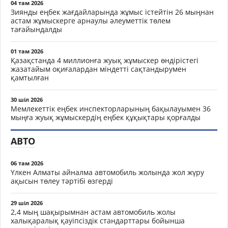
04 там 2026
Зиянды еңбек жағдайларында жұмыс істейтін 26 мыңнан
астам жұмыскерге арнаулы әлеуметтік төлем
тағайындалды
01 там 2026
Қазақстанда 4 миллионға жуық жұмыскер өндірістегі
жазатайым оқиғалардан міндетті сақтандырумен
қамтылған
30 шіл 2026
Мемлекеттік еңбек инспекторларының бақылауымен 36
мыңға жуық жұмыскердің еңбек құқықтары қорғалды
АВТО
06 там 2026
Үлкен Алматы айналма автомобиль жолында жол жүру
ақысын төлеу тәртібі өзгерді
29 шіл 2026
2,4 мың шақырымнан астам автомобиль жолы
халықаралық қауіпсіздік стандарттары бойынша