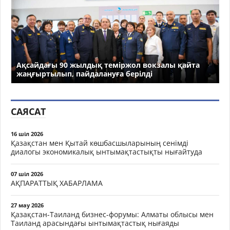
Ақсайдағы 90 жылдық теміржол вокзалы қайта
жаңғыртылып, пайдалануға берілді
САЯСАТ
16 шіл 2026
Қазақстан мен Қытай көшбасшыларының сенімді
диалогы экономикалық ынтымақтастықты нығайтуда
07 шіл 2026
АҚПАРАТТЫҚ ХАБАРЛАМА
27 мау 2026
Қазақстан-Таиланд бизнес-форумы: Алматы облысы мен
Таиланд арасындағы ынтымақтастық нығаяды