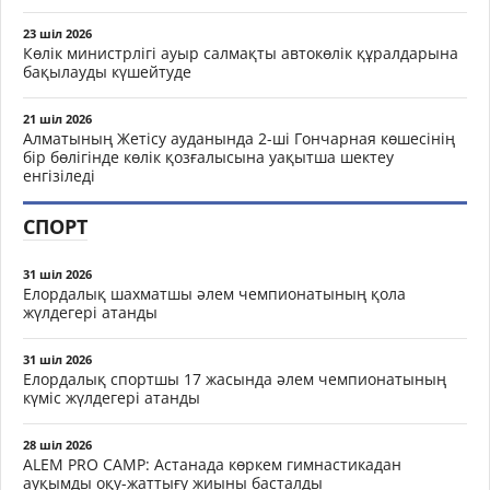
23 шіл 2026
Көлік министрлігі ауыр салмақты автокөлік құралдарына
бақылауды күшейтуде
21 шіл 2026
Алматының Жетісу ауданында 2-ші Гончарная көшесінің
бір бөлігінде көлік қозғалысына уақытша шектеу
енгізіледі
СПОРТ
31 шіл 2026
Елордалық шахматшы әлем чемпионатының қола
жүлдегері атанды
31 шіл 2026
Елордалық спортшы 17 жасында әлем чемпионатының
күміс жүлдегері атанды
28 шіл 2026
ALEM PRO CAMP: Астанада көркем гимнастикадан
ауқымды оқу-жаттығу жиыны басталды