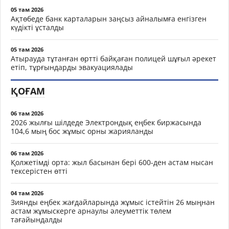
05 там 2026
Ақтөбеде банк карталарын заңсыз айналымға енгізген
күдікті ұсталды
05 там 2026
Атырауда тұтанған өртті байқаған полицей шұғыл әрекет
етіп, тұрғындарды эвакуациялады
ҚОҒАМ
06 там 2026
2026 жылғы шілдеде Электрондық еңбек биржасында
104,6 мың бос жұмыс орны жарияланды
06 там 2026
Қолжетімді орта: жыл басынан бері 600-ден астам нысан
тексерістен өтті
04 там 2026
Зиянды еңбек жағдайларында жұмыс істейтін 26 мыңнан
астам жұмыскерге арнаулы әлеуметтік төлем
тағайындалды