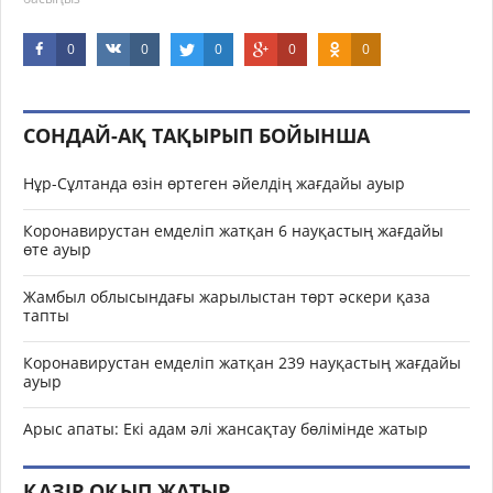
0
0
0
0
0
СОНДАЙ-АҚ ТАҚЫРЫП БОЙЫНША
Нұр-Сұлтанда өзін өртеген әйелдің жағдайы ауыр
Коронавирустан емделіп жатқан 6 науқастың жағдайы
өте ауыр
Жамбыл облысындағы жарылыстан төрт әскери қаза
тапты
Коронавирустан емделіп жатқан 239 науқастың жағдайы
ауыр
Арыс апаты: Екі адам әлі жансақтау бөлімінде жатыр
ҚАЗІР ОҚЫП ЖАТЫР