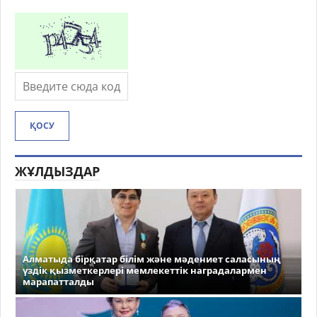
ҚОСУ
ЖҰЛДЫЗДАР
Алматыда бірқатар білім және мәдениет саласының
үздік қызметкерлері мемлекеттік наградалармен
марапатталды