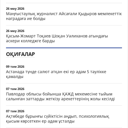
26 мау 2026
Маңғыстаулық журналист Айсағали Қыдыров мемлекеттік
наградаға ие болды
26 мау 2026
Қасым-Жомарт Тоқаев Шоқан Уәлиханов атындағы
әскери колледжге барды
ОҚИҒАЛАР
09 там 2026
Астанада түнде салют атқан екі ер адам 5 тәулікке
қамалды
07 там 2026
Павлодар облысы бойынша ҚАЖД мекемесіне тыйым
салынған заттарды жеткізу әрекеттерінің жолы кесілді
07 там 2026
Ақтөбеде бұрынғы сүйіктісін аңдып, психологиялық
қысым көрсеткен ер адам ұсталды