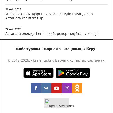
26 шіл 2026
«Болашақ ойындары – 2026»: әлемдік командалар
Астанаға келіп жатыр
22 шіл 2026
Астанаға әлемдегі ең ірі киберспорт клубтары келеді
Жоба туралы
Жарнама
Жаңалық жіберу
© 2018-2026, «kazlenta.kz». Барлық құқықтар сақталған.