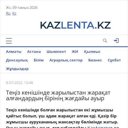
Жс, 09 тамыз 2026
Ru
Kz
Алматы
Астана
Шымкент
ЖИ
Қылмыс
Денсаулық
Білім
Аграрлық сектор
Бизнес
Cұхбат
Жұлдыздар
8-07-2022, 13:48
Теңіз кенішінде жарылыстан жарақат
алғандардың бірінің жағдайы ауыр
Теңіз кенішінде болған жарылыстан екі жұмысшы
қайтыс болып, үш адам жарақат алған еді. Қазір бір
жұмысшы аурухананың жансақтау бөлімінде жатыр.
Оның жағдайы ауыр, деп хабарлайды
ҚазАқпарат-
қа