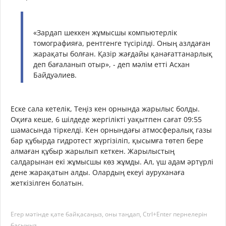
«Зардап шеккен жұмысшы компьютерлік
томографияға, рентгенге түсірілді. Оның азлдаған
жарақаты болған. Қазір жағдайы қанағаттанарлық
деп бағаланып отыр», - деп мәлім етті Асхан
Байдуәлиев.
Еске сала кетелік, Теңіз кен орнында жарылыс болды.
Оқиға кеше, 6 шілдеде жергілікті уақытпен сағат 09:55
шамасында тіркелді. Кен орнындағы атмосфералық газы
бар құбырда гидротест жүргізіліп, қысымға төтеп бере
алмаған құбыр жарылып кеткен. Жарылыстың
салдарынан екі жұмысшы көз жұмды. Ал, үш адам әртүрлі
дене жарақатын алды. Олардың екеуі ауруханаға
жеткізілген болатын.
Егер мәтінде қате байқасаңыз, оны таңдап, Ctrl+Enter пернелерін
басыңыз