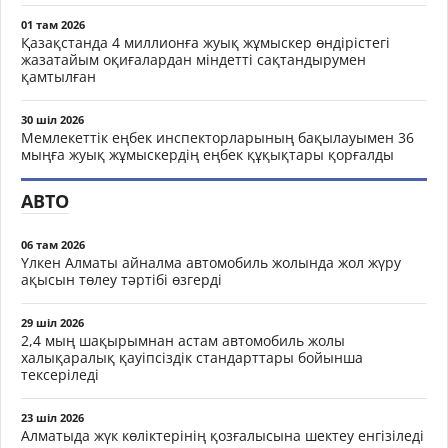
01 там 2026
Қазақстанда 4 миллионға жуық жұмыскер өндірістегі
жазатайым оқиғалардан міндетті сақтандырумен
қамтылған
30 шіл 2026
Мемлекеттік еңбек инспекторларының бақылауымен 36
мыңға жуық жұмыскердің еңбек құқықтары қорғалды
АВТО
06 там 2026
Үлкен Алматы айналма автомобиль жолында жол жүру
ақысын төлеу тәртібі өзгерді
29 шіл 2026
2,4 мың шақырымнан астам автомобиль жолы
халықаралық қауіпсіздік стандарттары бойынша
тексеріледі
23 шіл 2026
Алматыда жүк көліктерінің қозғалысына шектеу енгізіледі