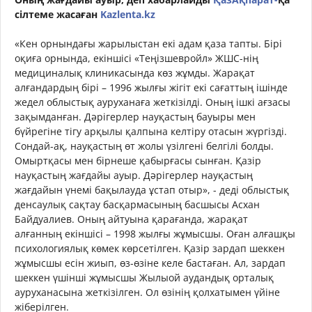
сілтеме жасаған
Kazlenta.kz
«Кен орнындағы жарылыстан екі адам қаза тапты. Бірі
оқиға орнында, екіншісі «Теңізшевройл» ЖШС-нің
медициналық клиникасында көз жұмды. Жарақат
алғандардың бірі – 1996 жылғы жігіт екі сағаттың ішінде
жедел облыстық ауруханаға жеткізілді. Оның ішкі ағзасы
зақымданған. Дәрігерлер науқастың бауыры мен
бүйрегіне тігу арқылы қалпына келтіру отасын жүргізді.
Сондай-ақ, науқастың өт жолы үзілгені белгілі болды.
Омыртқасы мен бірнеше қабырғасы сынған. Қазір
науқастың жағдайы ауыр. Дәрігерлер науқастың
жағдайын үнемі бақылауда ұстап отыр», - деді облыстық
денсаулық сақтау басқармасының басшысы Асхан
Байдуалиев. Оның айтуына қарағанда, жарақат
алғанның екіншісі – 1998 жылғы жұмысшы. Оған алғашқы
психологиялық көмек көрсетілген. Қазір зардап шеккен
жұмысшы есін жиып, өз-өзіне келе бастаған. Ал, зардап
шеккен үшінші жұмысшы Жылыой аудандық орталық
ауруханасына жеткізілген. Ол өзінің қолхатымен үйіне
жіберілген.