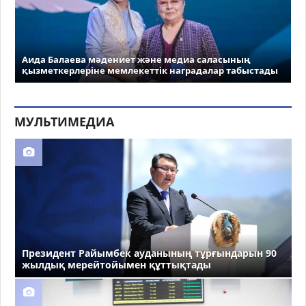
Аида Балаева мәдениет және медиа саласының
қызметкерлеріне мемлекеттік наградалар табыстады
МУЛЬТИМЕДИА
Президент Райымбек ауданының тұрғындарын 90
жылдық мерейтойымен құттықтады