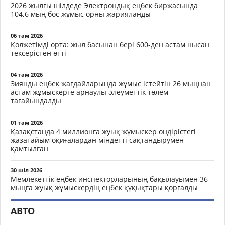
2026 жылғы шілдеде Электрондық еңбек биржасында
104,6 мың бос жұмыс орны жарияланды
06 там 2026
Қолжетімді орта: жыл басынан бері 600-ден астам нысан
тексерістен өтті
04 там 2026
Зиянды еңбек жағдайларында жұмыс істейтін 26 мыңнан
астам жұмыскерге арнаулы әлеуметтік төлем
тағайындалды
01 там 2026
Қазақстанда 4 миллионға жуық жұмыскер өндірістегі
жазатайым оқиғалардан міндетті сақтандырумен
қамтылған
30 шіл 2026
Мемлекеттік еңбек инспекторларының бақылауымен 36
мыңға жуық жұмыскердің еңбек құқықтары қорғалды
АВТО