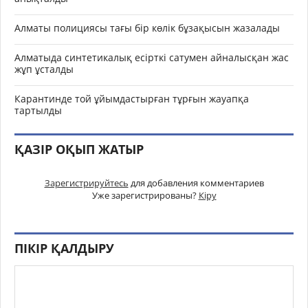
Алматы полициясы тағы бір көлік бұзақысын жазалады
Алматыда синтетикалық есірткі сатумен айналысқан жас
жұп ұсталды
Карантинде той ұйымдастырған тұрғын жауапқа
тартылды
ҚАЗІР ОҚЫП ЖАТЫР
Зарегистрируйтесь
для добавления комментариев
Уже зарегистрированы?
Кіру
ПІКІР ҚАЛДЫРУ