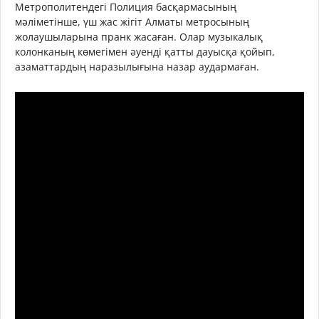
Метрополитендегі Полиция басқармасының
мәліметінше, үш жас жігіт Алматы метросының
жолаушыларына пранк жасаған. Олар музыкалық
колонканың көмегімен әуенді қатты дауысқа қойып,
азаматтардың наразылығына назар аудармаған.