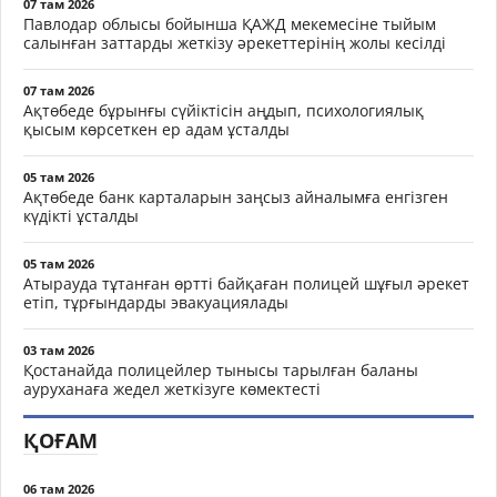
07 там 2026
Павлодар облысы бойынша ҚАЖД мекемесіне тыйым
салынған заттарды жеткізу әрекеттерінің жолы кесілді
07 там 2026
Ақтөбеде бұрынғы сүйіктісін аңдып, психологиялық
қысым көрсеткен ер адам ұсталды
05 там 2026
Ақтөбеде банк карталарын заңсыз айналымға енгізген
күдікті ұсталды
05 там 2026
Атырауда тұтанған өртті байқаған полицей шұғыл әрекет
етіп, тұрғындарды эвакуациялады
03 там 2026
Қостанайда полицейлер тынысы тарылған баланы
ауруханаға жедел жеткізуге көмектесті
ҚОҒАМ
06 там 2026