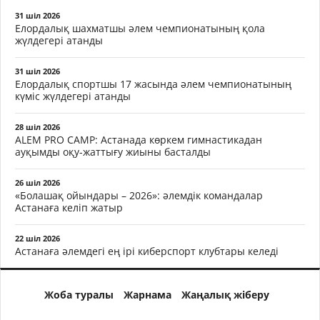
31 шіл 2026
Елордалық шахматшы әлем чемпионатының қола
жүлдегері атанды
31 шіл 2026
Елордалық спортшы 17 жасында әлем чемпионатының
күміс жүлдегері атанды
28 шіл 2026
ALEM PRO CAMP: Астанада көркем гимнастикадан
ауқымды оқу-жаттығу жиыны басталды
26 шіл 2026
«Болашақ ойындары – 2026»: әлемдік командалар
Астанаға келіп жатыр
22 шіл 2026
Астанаға әлемдегі ең ірі киберспорт клубтары келеді
Жоба туралы
Жарнама
Жаңалық жіберу