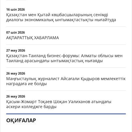
16 шіл 2026
Қазақстан мен Қытай көшбасшыларының сенімді
диалогы экономикалық ынтымақтастықты нығайтуда
07 шіл 2026
АҚПАРАТТЫҚ ХАБАРЛАМА
27 мау 2026
Қазақстан-Таиланд бизнес-форумы: Алматы облысы мен
Таиланд арасындағы ынтымақтастық нығаяды
26 мау 2026
Маңғыстаулық журналист Айсағали Қыдыров мемлекеттік
наградаға ие болды
26 мау 2026
Қасым-Жомарт Тоқаев Шоқан Уәлиханов атындағы
әскери колледжге барды
ОҚИҒАЛАР