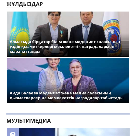
ЖҰЛДЫЗДАР
Алматыда бірқатар білім және мәдениет саласының
үздік қызметкерлері мемлекеттік наградалармен
марапатталды
Аида Балаева мәдениет және медиа саласының
қызметкерлеріне мемлекеттік наградалар табыстады
МУЛЬТИМЕДИА