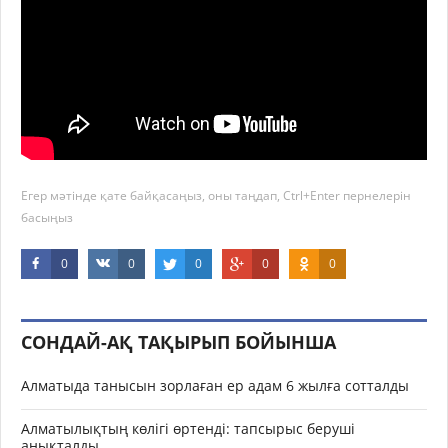
Егер мәтінде қате байқасаңыз, оны таңдап, Ctrl+Enter пернелерін
басыңыз
0
0
0
0
0
СОНДАЙ-АҚ ТАҚЫРЫП БОЙЫНША
Алматыда танысын зорлаған ер адам 6 жылға сотталды
Алматылықтың көлігі өртенді: тапсырыс беруші
анықталды