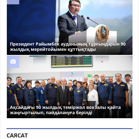
Президент Райымбек ауданының тұрғындарын 90
жылдық мерейтойымен құттықтады
Ақсайдағы 90 жылдық теміржол вокзалы қайта
жаңғыртылып, пайдалануға берілді
САЯСАТ