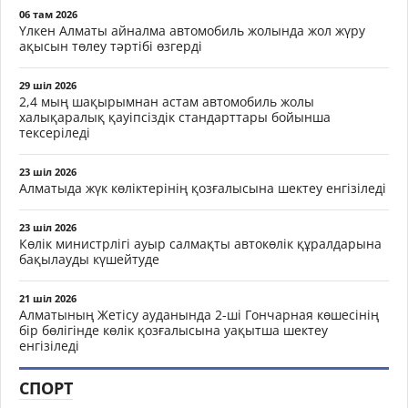
06 там 2026
Үлкен Алматы айналма автомобиль жолында жол жүру
ақысын төлеу тәртібі өзгерді
29 шіл 2026
2,4 мың шақырымнан астам автомобиль жолы
халықаралық қауіпсіздік стандарттары бойынша
тексеріледі
23 шіл 2026
Алматыда жүк көліктерінің қозғалысына шектеу енгізіледі
23 шіл 2026
Көлік министрлігі ауыр салмақты автокөлік құралдарына
бақылауды күшейтуде
21 шіл 2026
Алматының Жетісу ауданында 2-ші Гончарная көшесінің
бір бөлігінде көлік қозғалысына уақытша шектеу
енгізіледі
СПОРТ