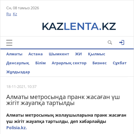
Сн, 08 тамыз 2026
Ru
Kz
Алматы
Астана
Шымкент
ЖИ
Қылмыс
Денсаулық
Білім
Аграрлық сектор
Бизнес
Cұхбат
Жұлдыздар
18-11-2021, 10:37
Алматы метросында пранк жасаған үш
жігіт жауапқа тартылды
Алматы метросының жолаушыларына пранк жасаған
үш жігіт жауапқа тартылды, деп хабарлайды
Polisia.kz.