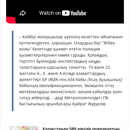
– Кейбір жолаушылар әуеннің кенеттен ойнағанын
күтпегендіктен, қорыққан. Олардың бірі “Жібек
жолы” бекетінде қызмет ететін полиция
қызметкерлерінен көмек сұрады. Қоғамдық
тәртіпті бұзғандар инспектордың заңды
талаптарына қарсылық танытты. 19 және 22
жастағы А., К. және А.есімді азаматтардың
әрекеттері ҚР ӘҚбК-нің 434-бабы
(Ұсақ бұзақылық)
бойынша квалификацияланған. Әкімшілік істің
материалдары жинақталып, шешім қабылдау үшін
сотқа жіберілді, – деді Метрополитендегі ПБ
бастығының орынбасары Қайрат Жұрұнов.
Қазақстанда 589 дәрілік препараттың