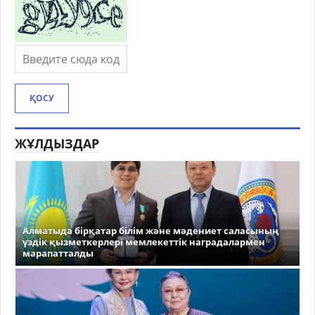
ҚОСУ
ЖҰЛДЫЗДАР
Алматыда бірқатар білім және мәдениет саласының
үздік қызметкерлері мемлекеттік наградалармен
марапатталды