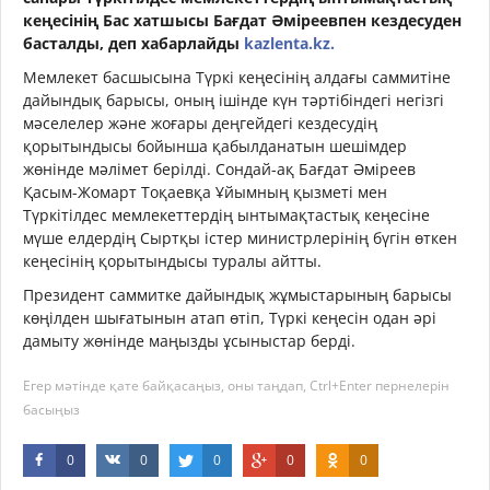
кеңесінің Бас хатшысы Бағдат Әміреевпен кездесуден
басталды,
деп хабарлайды
kazlenta.kz.
Мемлекет басшысына Түркі кеңесінің алдағы саммитіне
дайындық барысы, оның ішінде күн тәртібіндегі негізгі
мәселелер және жоғары деңгейдегі кездесудің
қорытындысы бойынша қабылданатын шешімдер
жөнінде мәлімет берілді. Сондай-ақ Бағдат Әміреев
Қасым-Жомарт Тоқаевқа Ұйымның қызметі мен
Түркітілдес мемлекеттердің ынтымақтастық кеңесіне
мүше елдердің Сыртқы істер министрлерінің бүгін өткен
кеңесінің қорытындысы туралы айтты.
Президент саммитке дайындық жұмыстарының барысы
көңілден шығатынын атап өтіп, Түркі кеңесін одан әрі
дамыту жөнінде маңызды ұсыныстар берді.
Егер мәтінде қате байқасаңыз, оны таңдап, Ctrl+Enter пернелерін
басыңыз
0
0
0
0
0