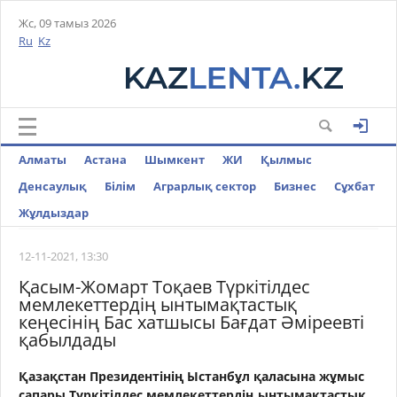
Жс, 09 тамыз 2026
Ru
Kz
Алматы
Астана
Шымкент
ЖИ
Қылмыс
Денсаулық
Білім
Аграрлық сектор
Бизнес
Cұхбат
Жұлдыздар
12-11-2021, 13:30
Қасым-Жомарт Тоқаев Түркітілдес
мемлекеттердің ынтымақтастық
кеңесінің Бас хатшысы Бағдат Әміреевті
қабылдады
Қазақстан Президентінің Ыстанбұл қаласына жұмыс
сапары Түркітілдес мемлекеттердің ынтымақтастық