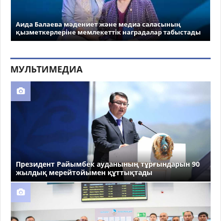
Аида Балаева мәдениет және медиа саласының
қызметкерлеріне мемлекеттік наградалар табыстады
МУЛЬТИМЕДИА
Президент Райымбек ауданының тұрғындарын 90
жылдық мерейтойымен құттықтады