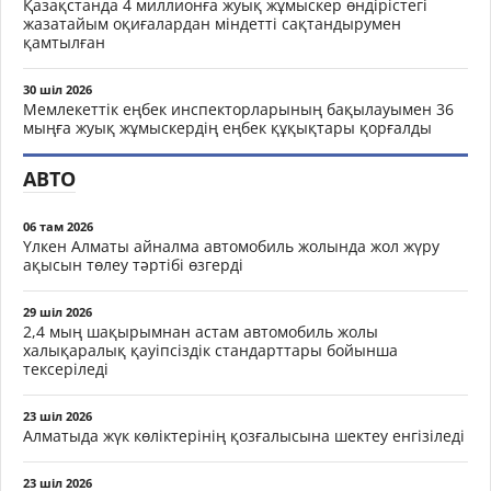
Қазақстанда 4 миллионға жуық жұмыскер өндірістегі
жазатайым оқиғалардан міндетті сақтандырумен
қамтылған
30 шіл 2026
Мемлекеттік еңбек инспекторларының бақылауымен 36
мыңға жуық жұмыскердің еңбек құқықтары қорғалды
АВТО
06 там 2026
Үлкен Алматы айналма автомобиль жолында жол жүру
ақысын төлеу тәртібі өзгерді
29 шіл 2026
2,4 мың шақырымнан астам автомобиль жолы
халықаралық қауіпсіздік стандарттары бойынша
тексеріледі
23 шіл 2026
Алматыда жүк көліктерінің қозғалысына шектеу енгізіледі
23 шіл 2026