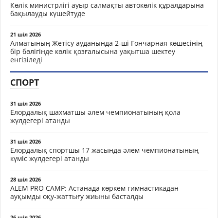
Көлік министрлігі ауыр салмақты автокөлік құралдарына
бақылауды күшейтуде
21 шіл 2026
Алматының Жетісу ауданында 2-ші Гончарная көшесінің
бір бөлігінде көлік қозғалысына уақытша шектеу
енгізіледі
СПОРТ
31 шіл 2026
Елордалық шахматшы әлем чемпионатының қола
жүлдегері атанды
31 шіл 2026
Елордалық спортшы 17 жасында әлем чемпионатының
күміс жүлдегері атанды
28 шіл 2026
ALEM PRO CAMP: Астанада көркем гимнастикадан
ауқымды оқу-жаттығу жиыны басталды
26 шіл 2026