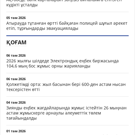
күдікті ұсталды
05 там 2026
Атырауда тұтанған өртті байқаған полицей шұғыл әрекет
етіп, тұрғындарды эвакуациялады
ҚОҒАМ
06 там 2026
2026 жылғы шілдеде Электрондық еңбек биржасында
104,6 мың бос жұмыс орны жарияланды
06 там 2026
Қолжетімді орта: жыл басынан бері 600-ден астам нысан
тексерістен өтті
04 там 2026
Зиянды еңбек жағдайларында жұмыс істейтін 26 мыңнан
астам жұмыскерге арнаулы әлеуметтік төлем
тағайындалды
01 там 2026