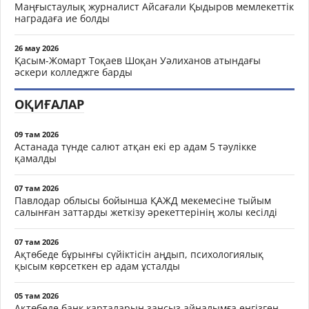
Маңғыстаулық журналист Айсағали Қыдыров мемлекеттік
наградаға ие болды
26 мау 2026
Қасым-Жомарт Тоқаев Шоқан Уәлиханов атындағы
әскери колледжге барды
ОҚИҒАЛАР
09 там 2026
Астанада түнде салют атқан екі ер адам 5 тәулікке
қамалды
07 там 2026
Павлодар облысы бойынша ҚАЖД мекемесіне тыйым
салынған заттарды жеткізу әрекеттерінің жолы кесілді
07 там 2026
Ақтөбеде бұрынғы сүйіктісін аңдып, психологиялық
қысым көрсеткен ер адам ұсталды
05 там 2026
Ақтөбеде банк карталарын заңсыз айналымға енгізген