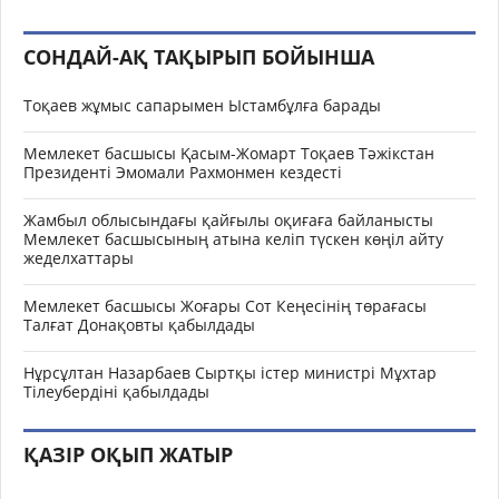
СОНДАЙ-АҚ ТАҚЫРЫП БОЙЫНША
Тоқаев жұмыс сапарымен Ыстамбұлға барады
Мемлекет басшысы Қасым-Жомарт Тоқаев Тәжікстан
Президенті Эмомали Рахмонмен кездесті
Жамбыл облысындағы қайғылы оқиғаға байланысты
Мемлекет басшысының атына келіп түскен көңіл айту
жеделхаттары
Мемлекет басшысы Жоғары Сот Кеңесінің төрағасы
Талғат Донақовты қабылдады
Нұрсұлтан Назарбаев Сыртқы істер министрі Мұхтар
Тілеубердіні қабылдады
ҚАЗІР ОҚЫП ЖАТЫР