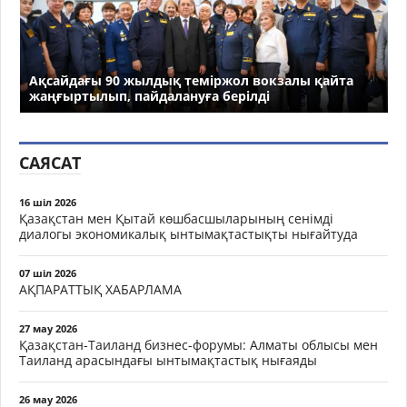
Ақсайдағы 90 жылдық теміржол вокзалы қайта
жаңғыртылып, пайдалануға берілді
САЯСАТ
16 шіл 2026
Қазақстан мен Қытай көшбасшыларының сенімді
диалогы экономикалық ынтымақтастықты нығайтуда
07 шіл 2026
АҚПАРАТТЫҚ ХАБАРЛАМА
27 мау 2026
Қазақстан-Таиланд бизнес-форумы: Алматы облысы мен
Таиланд арасындағы ынтымақтастық нығаяды
26 мау 2026