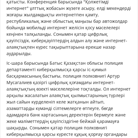
қатысты. Конференция барысында "Қолжетімді
интернет" ұлттық жобасын жүзеге асыру, елді мекендерді
жоғары жылдамдықты интернетпен қамту,
республикалық және облыстық маңызы бар автожолдар
бойында мобильді интернет желісін қосу мәселелері
кеңінен талқыланды. Сонымен қатар цифрлық
қауіпсіздік, киберқауіптердің алдын алу және интернет-
алаяқтықпен күрес тақырыптарына ерекше назар
аударылды.
Іс-шара барысында Батыс Қазақстан облысы полиция
департаменті киберқылмысқа қарсы іс-қимыл
басқармасының бастығы, полиция полковнигі Артур
Мусагалиев қазіргі цифрлық қоғамдағы интернет-
алаяқтықтың өзекті мәселелеріне тоқталды. Ол интернет
арқылы жасалатын алаяқтық қылмыстарының түрлері
жыл сайын күрделеніп келе жатқанын айтып,
азаматтарды күмәнді сілтемелерге өтпеуге, бөгде
адамдарға банк картасының деректерін бермеуге және
жеке мәліметтердің қауіпсіздігіне бейжай қарамауға
шақырды. Сонымен қатар полиция полковнигі
киберқылмысқа қарсы күресте құқық қорғау органдары