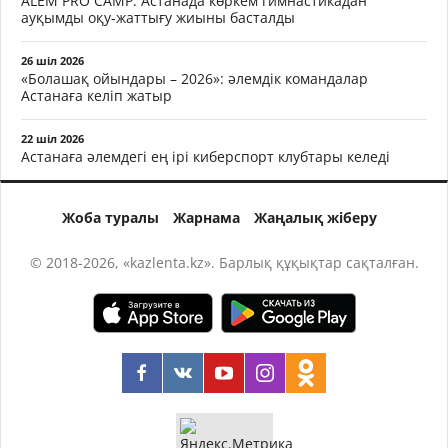
ALEM PRO CAMP: Астанада көркем гимнастикадан
ауқымды оқу-жаттығу жиыны басталды
26 шіл 2026
«Болашақ ойындары – 2026»: әлемдік командалар
Астанаға келіп жатыр
22 шіл 2026
Астанаға әлемдегі ең ірі киберспорт клубтары келеді
Жоба туралы
Жарнама
Жаңалық жіберу
© 2018-2026, «kazlenta.kz». Барлық құқықтар сақталған.