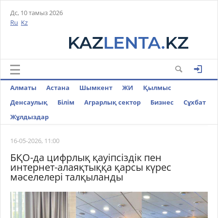
Дс, 10 тамыз 2026
Ru
Kz
Алматы
Астана
Шымкент
ЖИ
Қылмыс
Денсаулық
Білім
Аграрлық сектор
Бизнес
Cұхбат
Жұлдыздар
16-05-2026, 11:00
БҚО-да цифрлық қауіпсіздік пен
интернет-алаяқтыққа қарсы күрес
мәселелері талқыланды