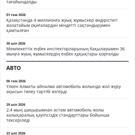
тағайындалды
01 там 2026
Қазақстанда 4 миллионға жуық жұмыскер өндірістегі
жазатайым оқиғалардан міндетті сақтандырумен
қамтылған
30 шіл 2026
Мемлекеттік еңбек инспекторларының бақылауымен 36
мыңға жуық жұмыскердің еңбек құқықтары қорғалды
АВТО
06 там 2026
Үлкен Алматы айналма автомобиль жолында жол жүру
ақысын төлеу тәртібі өзгерді
29 шіл 2026
2,4 мың шақырымнан астам автомобиль жолы
халықаралық қауіпсіздік стандарттары бойынша
тексеріледі
23 шіл 2026