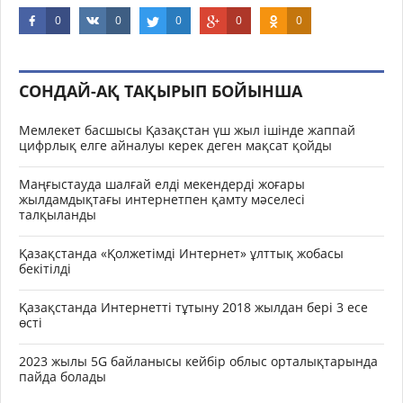
0
0
0
0
0
СОНДАЙ-АҚ ТАҚЫРЫП БОЙЫНША
Мемлекет басшысы Қазақстан үш жыл ішінде жаппай
цифрлық елге айналуы керек деген мақсат қойды
Маңғыстауда шалғай елді мекендерді жоғары
жылдамдықтағы интернетпен қамту мәселесі
талқыланды
Қазақстанда «Қолжетімді Интернет» ұлттық жобасы
бекітілді
Қазақстанда Интернетті тұтыну 2018 жылдан бері 3 есе
өсті
2023 жылы 5G байланысы кейбір облыс орталықтарында
пайда болады