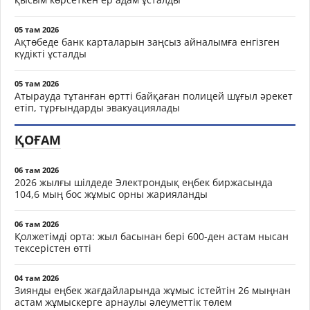
05 там 2026
Ақтөбеде банк карталарын заңсыз айналымға енгізген
күдікті ұсталды
05 там 2026
Атырауда тұтанған өртті байқаған полицей шұғыл әрекет
етіп, тұрғындарды эвакуациялады
ҚОҒАМ
06 там 2026
2026 жылғы шілдеде Электрондық еңбек биржасында
104,6 мың бос жұмыс орны жарияланды
06 там 2026
Қолжетімді орта: жыл басынан бері 600-ден астам нысан
тексерістен өтті
04 там 2026
Зиянды еңбек жағдайларында жұмыс істейтін 26 мыңнан
астам жұмыскерге арнаулы әлеуметтік төлем