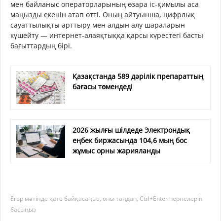
мен байланыс операторларының өзара іс-қимылы аса
маңызды екенін атап өтті. Оның айтуынша, цифрлық
сауаттылықты арттыру мен алдын алу шараларын
күшейту — интернет-алаяқтыққа қарсы күрестегі басты
бағыттардың бірі.
Қазақстанда 589 дәрілік препараттың
бағасы төмендеді
2026 жылғы шілдеде Электрондық
еңбек биржасында 104,6 мың бос
жұмыс орны жарияланды
Егер мәтінде қате байқасаңыз, оны таңдап, Ctrl+Enter пернелерін
басыңыз