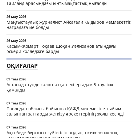
Таиланд арасындағы ынтымақтастық нығаяды
26 мау 2026
Маңғыстаулық журналист Айсағали Қыдыров мемлекеттік
наградаға ие болды
26 мау 2026
Қасым-Жомарт Тоқаев Шоқан Уәлиханов атындағы
әскери колледжге барды
ОҚИҒАЛАР
09 там 2026
Астанада түнде салют атқан екі ер адам 5 тәулікке
қамалды
07 там 2026
Павлодар облысы бойынша ҚАЖД мекемесіне тыйым
салынған заттарды жеткізу әрекеттерінің жолы кесілді
07 там 2026
Ақтөбеде бұрынғы сүйіктісін аңдып, психологиялық
қысым көрсеткен ер адам ұсталды