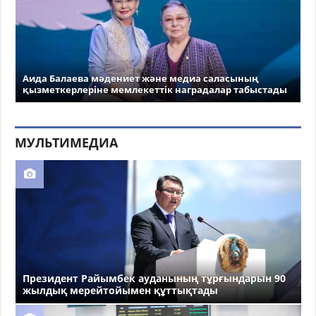
Аида Балаева мәдениет және медиа саласының
қызметкерлеріне мемлекеттік наградалар табыстады
МУЛЬТИМЕДИА
Президент Райымбек ауданының тұрғындарын 90
жылдық мерейтойымен құттықтады