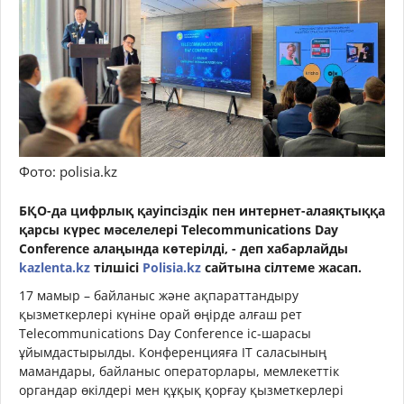
Фото: polisia.kz
БҚО-да цифрлық қауіпсіздік пен интернет-алаяқтыққа
қарсы күрес мәселелері Telecommunications Day
Conference алаңында көтерілді, - деп хабарлайды
kazlenta.kz
тілшісі
Polisia.kz
сайтына сілтеме жасап.
17 мамыр – байланыс және ақпараттандыру
қызметкерлері күніне орай өңірде алғаш рет
Telecommunications Day Conference іс-шарасы
ұйымдастырылды. Конференцияға IT саласының
мамандары, байланыс операторлары, мемлекеттік
органдар өкілдері мен құқық қорғау қызметкерлері