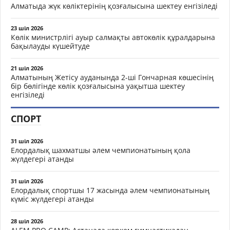
Алматыда жүк көліктерінің қозғалысына шектеу енгізіледі
23 шіл 2026
Көлік министрлігі ауыр салмақты автокөлік құралдарына
бақылауды күшейтуде
21 шіл 2026
Алматының Жетісу ауданында 2-ші Гончарная көшесінің
бір бөлігінде көлік қозғалысына уақытша шектеу
енгізіледі
СПОРТ
31 шіл 2026
Елордалық шахматшы әлем чемпионатының қола
жүлдегері атанды
31 шіл 2026
Елордалық спортшы 17 жасында әлем чемпионатының
күміс жүлдегері атанды
28 шіл 2026