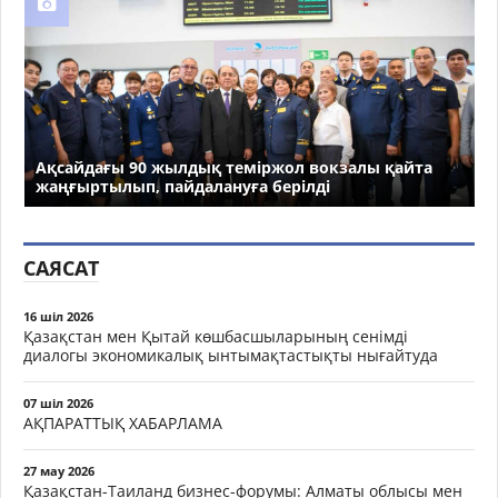
Ақсайдағы 90 жылдық теміржол вокзалы қайта
жаңғыртылып, пайдалануға берілді
САЯСАТ
16 шіл 2026
Қазақстан мен Қытай көшбасшыларының сенімді
диалогы экономикалық ынтымақтастықты нығайтуда
07 шіл 2026
АҚПАРАТТЫҚ ХАБАРЛАМА
27 мау 2026
Қазақстан-Таиланд бизнес-форумы: Алматы облысы мен