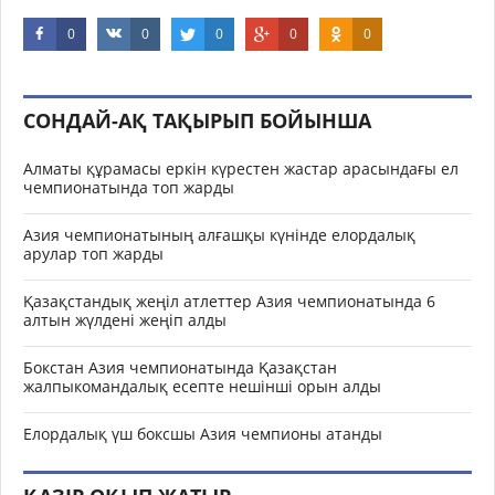
0
0
0
0
0
СОНДАЙ-АҚ ТАҚЫРЫП БОЙЫНША
Алматы құрамасы еркін күрестен жастар арасындағы ел
чемпионатында топ жарды
Азия чемпионатының алғашқы күнінде елордалық
арулар топ жарды
Қазақстандық жеңіл атлеттер Азия чемпионатында 6
алтын жүлдені жеңіп алды
Бокстан Азия чемпионатында Қазақстан
жалпыкомандалық есепте нешінші орын алды
Елордалық үш боксшы Азия чемпионы атанды