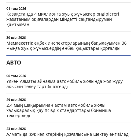
01 там 2026
Қазақстанда 4 миллионға жуық жұмыскер өндірістегі
жазатайым оқиғалардан міндетті сақтандырумен
қамтылған
30 шіл 2026
Мемлекеттік еңбек инспекторларының бақылауымен 36
мыңға жуық жұмыскердің еңбек құқықтары қорғалды
АВТО
06 там 2026
Үлкен Алматы айналма автомобиль жолында жол жүру
ақысын төлеу тәртібі өзгерді
29 шіл 2026
2,4 мың шақырымнан астам автомобиль жолы
халықаралық қауіпсіздік стандарттары бойынша
тексеріледі
23 шіл 2026
Алматыда жүк көліктерінің қозғалысына шектеу енгізіледі