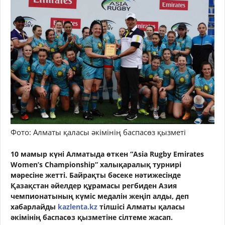
Фото: Алматы қаласы әкімінің баспасөз қызметі
10 мамыр күні Алматыда өткен “Asia Rugby Emirates
Women’s Championship” халықаралық турнирі
мәресіне жетті. Байрақты бәсеке нәтижесінде
Қазақстан әйелдер құрамасы регбиден Азия
чемпионатының күміс медалін жеңіп алды, деп
хабарлайды
kazlenta.kz
тілшісі Алматы қаласы
әкімінің баспасөз қызметіне сілтеме жасап.