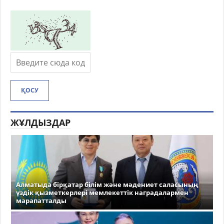
ҚОСУ
ЖҰЛДЫЗДАР
Алматыда бірқатар білім және мәдениет саласының
үздік қызметкерлері мемлекеттік наградалармен
марапатталды