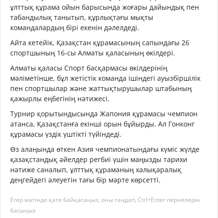
ұлттық құрама ойын барысында жоғары дайындық пен
табандылық танытып, құрлықтағы мықты
командалардың бірі екенін дәлелдеді.
Айта кетейік, Қазақстан құрамасының сапындағы 26
спортшының 16-сы Алматы қаласының өкілдері.
Алматы қаласы Спорт басқармасы өкілдерінің
мәліметінше, бұл жетістік команда ішіндегі ауызбіршілік
пен спортшылар және жаттықтырушылар штабының
қажырлы еңбегінің нәтижесі.
Турнир қорытындысында Жапония құрамасы чемпион
атанса, Қазақстанға екінші орын бұйырды. Ал Гонконг
құрамасы үздік үштікті түйіндеді.
Өз алаңында өткен Азия чемпионатындағы күміс жүлде
қазақстандық әйелдер регбиі үшін маңызды тарихи
нәтиже саналып, ұлттық құраманың халықаралық
деңгейдегі әлеуетін тағы бір мәрте көрсетті.
Егер мәтінде қате байқасаңыз, оны таңдап, Ctrl+Enter пернелерін
басыңыз