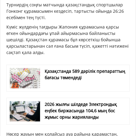
Турнирдің соңғы матчында қазақстандық спортшылар
Гонконг құрамасымен кездесіп, тартысты ойында 26:26
есебімен тең түсті.
Күміс жүлденің тағдыры Жапония құрамасына қарсы
өткен ойындардағы ұпай айырмасына байланысты
шешілді. Қазақстан құрамасы бұл көрсеткіш бойынша
қарсыластарынан сәл ғана басым түсіп, қажетті нәтижені
сақтап қала алды.
Қазақстанда 589 дәрілік препараттың
бағасы төмендеді
2026 жылғы шілдеде Электрондық
еңбек биржасында 104,6 мың бос
жұмыс орны жарияланды
Нөсер жауын мен қолайсыз ауа райына қарамастан,