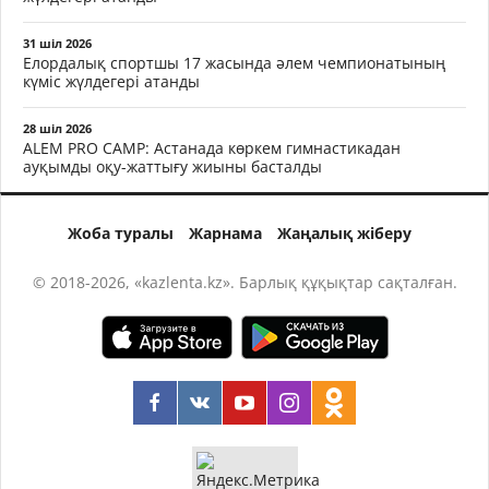
31 шіл 2026
Елордалық спортшы 17 жасында әлем чемпионатының
күміс жүлдегері атанды
28 шіл 2026
ALEM PRO CAMP: Астанада көркем гимнастикадан
ауқымды оқу-жаттығу жиыны басталды
Жоба туралы
Жарнама
Жаңалық жіберу
© 2018-2026, «kazlenta.kz». Барлық құқықтар сақталған.