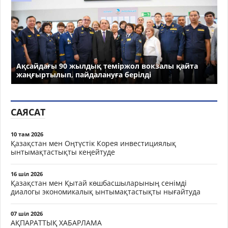
Ақсайдағы 90 жылдық теміржол вокзалы қайта
жаңғыртылып, пайдалануға берілді
САЯСАТ
10 там 2026
Қазақстан мен Оңтүстік Корея инвестициялық
ынтымақтастықты кеңейтуде
16 шіл 2026
Қазақстан мен Қытай көшбасшыларының сенімді
диалогы экономикалық ынтымақтастықты нығайтуда
07 шіл 2026
АҚПАРАТТЫҚ ХАБАРЛАМА