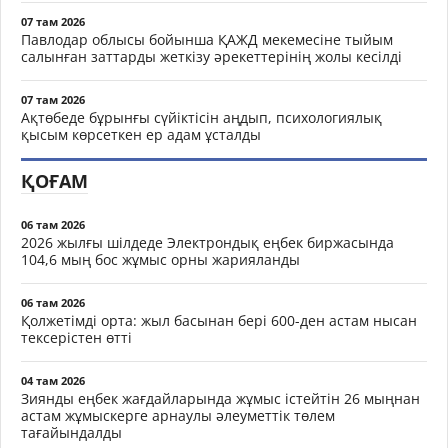
07 там 2026
Павлодар облысы бойынша ҚАЖД мекемесіне тыйым
салынған заттарды жеткізу әрекеттерінің жолы кесілді
07 там 2026
Ақтөбеде бұрынғы сүйіктісін аңдып, психологиялық
қысым көрсеткен ер адам ұсталды
ҚОҒАМ
06 там 2026
2026 жылғы шілдеде Электрондық еңбек биржасында
104,6 мың бос жұмыс орны жарияланды
06 там 2026
Қолжетімді орта: жыл басынан бері 600-ден астам нысан
тексерістен өтті
04 там 2026
Зиянды еңбек жағдайларында жұмыс істейтін 26 мыңнан
астам жұмыскерге арнаулы әлеуметтік төлем
тағайындалды