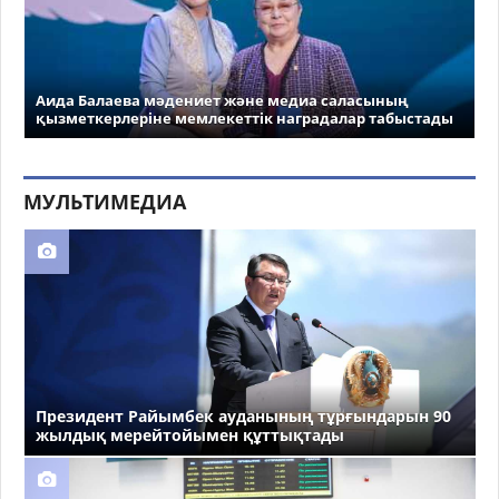
Аида Балаева мәдениет және медиа саласының
қызметкерлеріне мемлекеттік наградалар табыстады
МУЛЬТИМЕДИА
Президент Райымбек ауданының тұрғындарын 90
жылдық мерейтойымен құттықтады