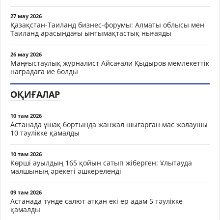
27 мау 2026
Қазақстан-Таиланд бизнес-форумы: Алматы облысы мен
Таиланд арасындағы ынтымақтастық нығаяды
26 мау 2026
Маңғыстаулық журналист Айсағали Қыдыров мемлекеттік
наградаға ие болды
ОҚИҒАЛАР
10 там 2026
Астанада ұшақ бортында жанжал шығарған мас жолаушы
10 тәулікке қамалды
10 там 2026
Көрші ауылдың 165 қойын сатып жіберген: Ұлытауда
малшының әрекеті әшкереленді
09 там 2026
Астанада түнде салют атқан екі ер адам 5 тәулікке
қамалды