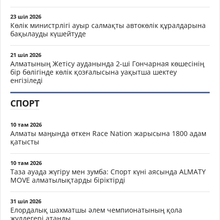
23 шіл 2026
Көлік министрлігі ауыр салмақты автокөлік құралдарына
бақылауды күшейтуде
21 шіл 2026
Алматының Жетісу ауданында 2-ші Гончарная көшесінің
бір бөлігінде көлік қозғалысына уақытша шектеу
енгізіледі
СПОРТ
10 там 2026
Алматы маңында өткен Race Nation жарысына 1800 адам
қатысты
10 там 2026
Таза ауада жүгіру мен зумба: Спорт күні аясында ALMATY
MOVE алматылықтарды біріктірді
31 шіл 2026
Елордалық шахматшы әлем чемпионатының қола
жүлдегері атанды