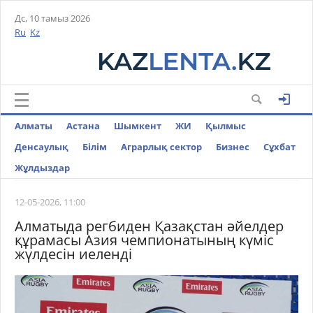
Дс, 10 тамыз 2026
Ru
Kz
Алматы
Астана
Шымкент
ЖИ
Қылмыс
Денсаулық
Білім
Аграрлық сектор
Бизнес
Cұхбат
Жұлдыздар
12-05-2026, 11:00
Алматыда регбиден Қазақстан әйелдер
құрамасы Азия чемпионатының күміс
жүлдесін иеленді