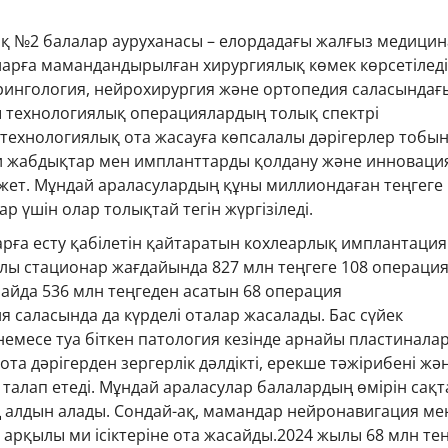
қ №2 балалар ауруханасы – елордадағы жалғыз медици
ларға мамандандырылған хирургиялық көмек көрсетіледі
ингология, нейрохирургия және ортопедия саласындағ
ры технологиялық операциялардың толық спектрі
технологиялық ота жасауға көпсалалы дәрігерлер тобы
и жабдықтар мен импланттарды қолдану және инноваци
ажет. Мұндай араласулардың құны миллиондаған теңгеге
р үшін олар толықтай тегін жүргізіледі.
арға есту қабілетін қайтаратын кохлеарлық имплантация
лы стационар жағдайында 827 млн теңгеге 108 операци
 айда 536 млн теңгеден асатын 68 операция
я саласында да күрделі оталар жасалады. Бас сүйек
 немесе туа біткен патология кезінде арнайы пластинала
ота дәрігерден зергерлік дәлдікті, ерекше тәжірибені жә
алап етеді. Мұндай араласулар балалардың өмірін сақт
ң алдын алады. Сондай-ақ, мамандар нейронавигация ме
арқылы ми ісіктеріне ота жасайды.2024 жылы 68 млн тең