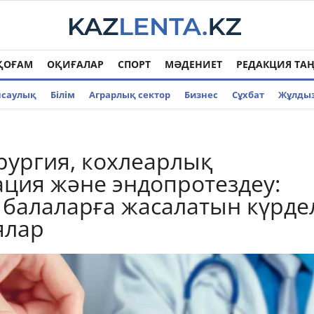
ҚОҒАМ
ОҚИҒАЛАР
СПОРТ
МӘДЕНИЕТ
РЕДАКЦИЯ ТА
нсаулық
Білім
Аграрлық сектор
Бизнес
Cұхбат
Жұлды
ургия, кохлеарлық
ция және эндопротездеу:
 балаларға жасалатын күрде
ялар