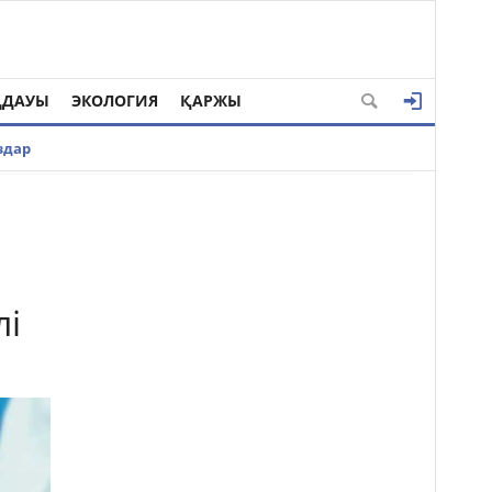
ҢДАУЫ
ЭКОЛОГИЯ
ҚАРЖЫ
здар
лі