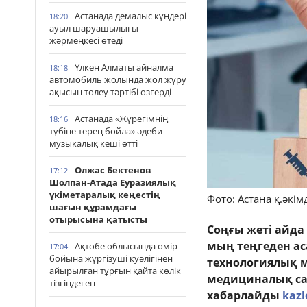
Астанада демалыс күндері
18:20
ауыл шаруашылығы
жәрмеңкесі өтеді
Үлкен Алматы айналма
18:18
автомобиль жолында жол жүру
ақысын төлеу тәртібі өзгерді
Астанада «Жүрегімнің
18:16
түбіне терең бойла» әдеби-
музыкалық кеші өтті
Олжас Бектенов
17:12
Шолпан-Атада Еуразиялық
үкіметаралық кеңестің
Фото: Астана қ.әкімд
шағын құрамдағы
отырысына қатысты
Соңғы жеті айда
мың теңгеден ас
Ақтөбе облысында өмір
17:04
бойына жүргізуші куәлігінен
технологиялық м
айырылған тұрғын қайта көлік
медициналық са
тізгіндеген
хабарлайды
kazl