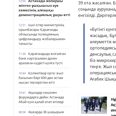
Астанада жолаушы
12:55
39 ота жасалған. 
мінген ұшқышсыз әуе
соңында аурухана
кемесінің алғашқы
демонстрациялық ұшуы өтті
енгізілді. Дәріге
Ішкі істер министрінің
12:51
«Бүгінгі кү
орынбасары Қарағанды
облысында полицияның
жасадық. Бұл
цифрландыру жобаларымен
әлеуметтік м
танысты
ортопедиясы
Қарағандыда жоғалған
денсаулық са
11:30
банк картасымен дүкен
біз микрохи
аралаған күдікті қолға түсті
теңге. Жыл 
операциясын
Қолжетімді орта: жыл
10:44
басынан бері 600-ден астам
Ағабек Шық
нысан тексерістен өтті
Ақындар кешінен
10:41
форумдарға дейін: Астанада
Нұ
Абай күні қалай атап өтіледі
Ақ
ин
Ақжарда 36 шақырым
08:58
әл