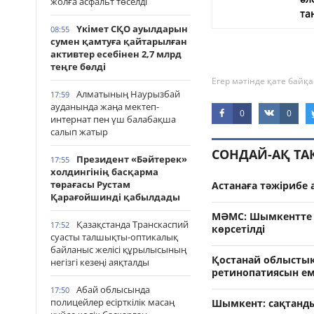
жолға асфальт төселді
та
Үкімет СҚО ауылдарын
08:55
сумен қамтуға қайтарылған
активтер есебінен 2,7 млрд
теңге бөлді
Егер мәтінде қате байқа
Алматының Наурызбай
17:59
ауданында жаңа мектеп-
0
0
интернат пен үш балабақша
салып жатыр
СОНДАЙ-АҚ Т
Президент «Бәйтерек»
17:55
холдингінің басқарма
төрағасы Рустам
Астанаға тәжірибе 
Қарағойшинді қабылдады
МӘМС: Шымкентте 
Қазақстанда Транскаспий
17:52
көрсетілді
суасты талшықты-оптикалық
байланыс желісі құрылысының
Қостанай облыстық
негізгі кезеңі аяқталды
ретинопатиясын е
Абай облысында
17:50
полицейлер есірткілік масаң
Шымкент: сақтанды