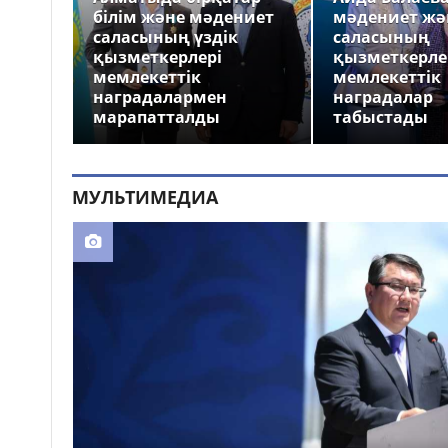
білім және мәдениет
мәдениет жә
саласының үздік
саласының
қызметкерлері
қызметкерле
мемлекеттік
мемлекеттік
наградалармен
наградалар
марапатталды
табыстады
МУЛЬТИМЕДИА