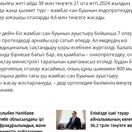
Биылғы жеті айда 38 млн теңгеге 21 ота өтті.2024 жылдың
да жаңа қызмет түрі – жамбас-сан буынын эндопротезде
рлер алғашқы оталарды 4,6 млн теңгеге жасады.
нге дейін біз жамбас-сан буынын ауыстыру бойынша 7 опе
 протездерді арнайы қор сатып әперді. Ал емдеудің өзі
едициналық сақтандыру қоры есебінен жүргізілді. Балал
нда бірнеше бағыт бар, ең қымбаты – онкопротездеу, о
қтау министрлігі тарапынан қамтамасыз етіледі. Бұдан б
рургиялық оталар жасаймыз, оның құны шамамен 800 м
соңына дейін тағы үш жамбас-сан буынын ауыстыру
 жасау жоспарлануда, – деді ортопедия бөлімінің меңгер
ынаев.
рлыбек Нәлібаев
Елімізде ішкі тауар
төбе облысындағы ірі
айналымының көле
фрақұрылымдық және
36,2 трлн теңгеге же
еуметтік жобалармен