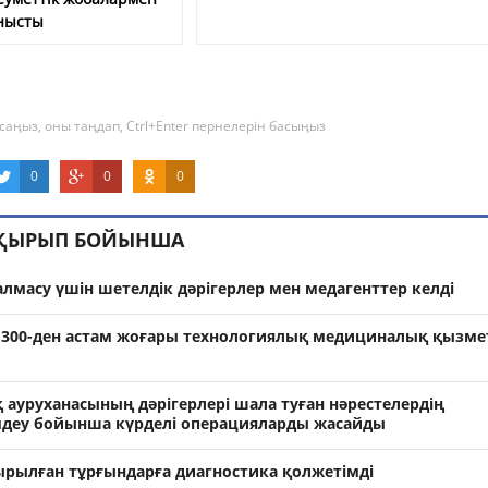
нысты
саңыз, оны таңдап, Ctrl+Enter пернелерін басыңыз
0
0
0
АҚЫРЫП БОЙЫНША
алмасу үшін шетелдік дәрігерлер мен медагенттер келді
300-ден астам жоғары технологиялық медициналық қызме
 ауруханасының дәрігерлері шала туған нәрестелердің
мдеу бойынша күрделі операцияларды жасайды
рылған тұрғындарға диагностика қолжетімді