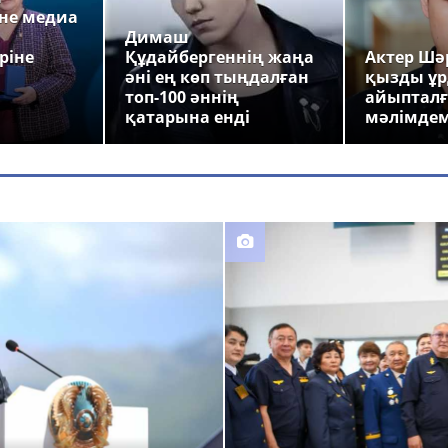
не медиа
Димаш
ріне
Құдайбергеннің жаңа
Актер Шәр
әні ең көп тыңдалған
қызды ұр
топ-100 әннің
айыпталғ
қатарына енді
мәлімде