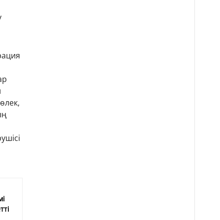
у
рация
ар
л
өлек,
ың
ушісі
мі
тті