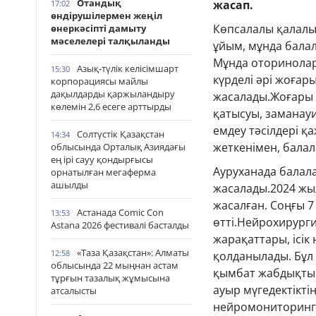
Отандық
жасап.
17:02
өндірушілермен жеңіл
Көпсалалы қалалы
өнеркәсіпті дамыту
мәселелері талқыланды
ұйым, мұнда бала
Мұнда оторинолар
Азық-түлік келісімшарт
15:30
күрделі әрі жоға
корпорациясы майлы
дақылдарды қаржыландыру
жасалады.Жоғары 
көлемін 2,6 есеге арттырды
қатысуы, заманау
емдеу тәсілдері қ
Солтүстік Қазақстан
14:34
жеткенімен, балала
облысында Орталық Азиядағы
ең ірі сауу қондырғысы
Ауруханада балал
орнатылған мегаферма
ашылды
жасалады.2024 жы
жасалған. Соңғы 7
Астанада Comic Con
13:53
өтті.Нейрохирурги
Astana 2026 фестивалі басталды
жарақаттары, ісік
«Таза Қазақстан»: Алматы
12:58
қолданылады. Бұл 
облысында 22 мыңнан астам
қымбат жабдықты т
тұрғын тазалық жұмысына
ауыр мүгедектікті
атсалысты
нейромониторинг 