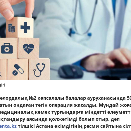
ігі
 елордалық №2 көпсалалы балалар ауруханасында 5
атын ондаған тегін операция жасалды. Мұндай жоғ
едициналық көмек тұрғындарға міндетті әлеуметт
қтандыру аясында қолжетімді болып отыр, деп
enta.kz
тілшісі Астана әкімдігінің ресми сайтына сі