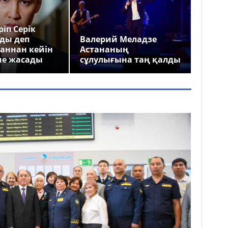
іп Серік
ды деп
Валерий Меладзе
аннан кейін
Астананың
ме жасады
сұлулығына таң қалды