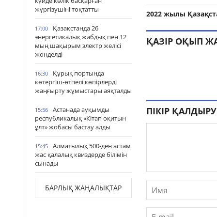
күйде көлік басқарған
жүргізушіні тоқтатты
2022 жылы Қазақст
Қазақстанда 26
17:00
энергетикалық жабдық пен 12
ҚАЗІР ОҚЫП Ж
мың шақырым электр желісі
жөнделді
Құрық портында
16:30
көтергіш-өтпелі көпірлерді
жаңғырту жұмыстары аяқталды
Астанада ауқымды
ПІКІР ҚАЛДЫРУ
15:56
республикалық «Кітап оқитын
ұлт» жобасы бастау алды
Алматылық 500-ден астам
15:45
жас қалалық квиздерде білімін
сынады
БАРЛЫҚ ЖАҢАЛЫҚТАР