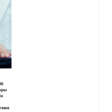
00
ары
ік
лтеме