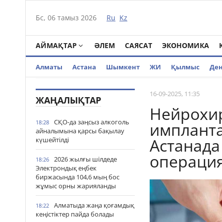
Бс, 06 тамыз 2026
Ru
Kz
АЙМАҚТАР
ӘЛЕМ
САЯСАТ
ЭКОНОМИКА
Алматы
Астана
Шымкент
ЖИ
Қылмыс
Де
16-09-2025, 11:35
ЖАҢАЛЫҚТАР
Нейрохир
СҚО-да заңсыз алкоголь
18:28
импланта
айналымына қарсы бақылау
Астанада
күшейтілді
операци
2026 жылғы шілдеде
18:26
Электрондық еңбек
биржасында 104,6 мың бос
жұмыс орны жарияланды
Алматыда жаңа қоғамдық
18:22
кеңістіктер пайда болады