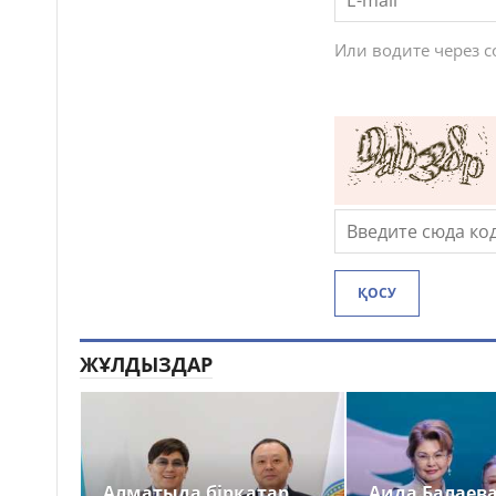
Или водите через 
ҚОСУ
ЖҰЛДЫЗДАР
Алматыда бірқатар
Аида Балаев