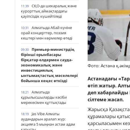
СҚО-да шекаралық және
11:39
курорттық аймақтардағы
қауіпсіздік күшейтіледі
Алматыда Абай күніне
10:31
орай концерттер, поэзия
кештері мен көрмелер өтеді
Премьер-министрдің
09:30
бірінші орынбасары
бірқатар елдермен сауда-
экономикалық және
Фото: Астана қ.әкімд
инвестициялық
ынтымақтастық мәселелері
Астанадағы «Тар
бойынша кеңес өткізді
өтіп жатыр. Алт
Алматыда
деп хабарлайды
18:21
құрылысшыларды кәсіби
сілтеме жасап.
мерекесімен құттықтады
Жарысқа Қазақста
Jas Vibe Алматы
18:19
құрамалары қатысу
аудандарын аралап жүр:
қарсыласымен кезд
акцияға 5 мыңнан астам адам
қатысты