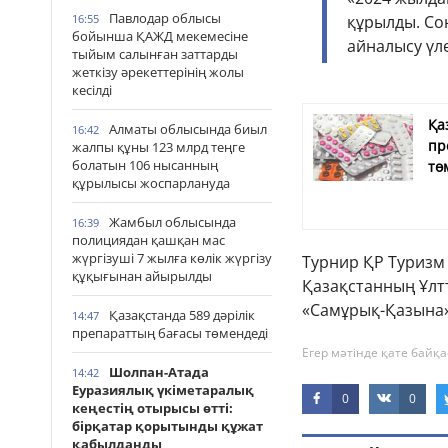
Павлодар облысы
16:55
құрылды. Со
бойынша ҚАЖД мекемесіне
айналысу үле
тыйым салынған заттарды
жеткізу әрекеттерінің жолы
кесілді
Қа
Алматы облысында биыл
16:42
пр
жалпы құны 123 млрд теңге
болатын 106 нысанның
тө
құрылысы жоспарлануда
Жамбыл облысында
16:39
полициядан қашқан мас
жүргізуші 7 жылға көлік жүргізу
Турнир ҚР Туризм 
құқығынан айырылды
Қазақстанның Ұлт
«Самұрық-Қазына
Қазақстанда 589 дәрілік
14:47
препараттың бағасы төмендеді
Егер мәтінде қате байқа
Шолпан-Атада
14:42
Еуразиялық үкіметаралық
0
0
кеңестің отырысы өтті:
бірқатар қорытынды құжат
қабылданды