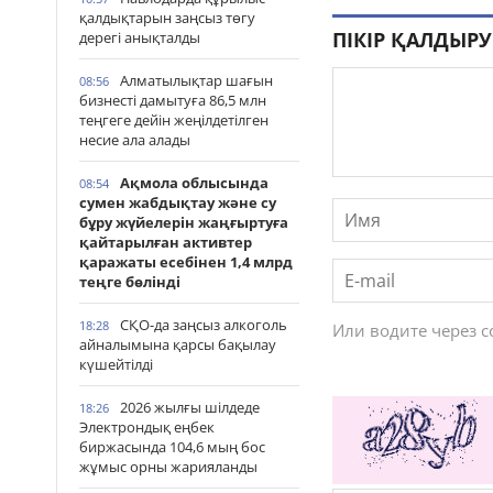
қалдықтарын заңсыз төгу
ПІКІР ҚАЛДЫРУ
дерегі анықталды
Алматылықтар шағын
08:56
бизнесті дамытуға 86,5 млн
теңгеге дейін жеңілдетілген
несие ала алады
Ақмола облысында
08:54
сумен жабдықтау және су
бұру жүйелерін жаңғыртуға
қайтарылған активтер
қаражаты есебінен 1,4 млрд
теңге бөлінді
СҚО-да заңсыз алкоголь
18:28
Или водите через 
айналымына қарсы бақылау
күшейтілді
2026 жылғы шілдеде
18:26
Электрондық еңбек
биржасында 104,6 мың бос
жұмыс орны жарияланды