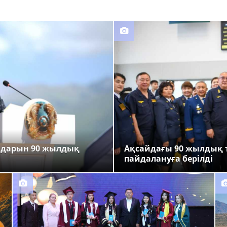
ндарын 90 жылдық
Ақсайдағы 90 жылдық 
пайдалануға берілді