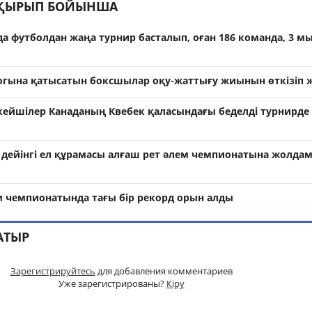
АҚЫРЫП БОЙЫНША
а футболдан жаңа турнир басталып, оған 186 команда, 3 м
огына қатысатын боксшылар оқу-жаттығу жиынын өткізіп 
кейшілер Канаданың Квебек қаласындағы беделді турнирде 
а дейінгі ел құрамасы алғаш рет әлем чемпионатына жолда
м чемпионатында тағы бір рекорд орын алды
АТЫР
Зарегистрируйтесь
для добавления комментариев
Уже зарегистрированы?
Кіру