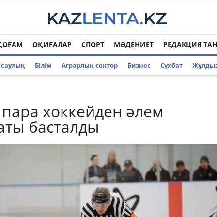
ҚОҒАМ
ОҚИҒАЛАР
СПОРТ
МӘДЕНИЕТ
РЕДАКЦИЯ ТА
нсаулық
Білім
Аграрлық сектор
Бизнес
Cұхбат
Жұлды
 пара хоккейден әлем
аты басталды