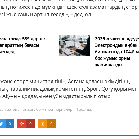
ның нәтижесінде мүмкіндігі шектеулі азаматтардың спор
сі жыл сайын артып келеді», – деді ол.
зақстанда 589 дәрілік
2026 жылғы шілдед
епараттың бағасы
Электрондық еңбек
мендеді
биржасында 104,6 
бос жұмыс орны
жарияланды
және спорт министрлігінің, Астана қаласы әкімдігінің,
тық паралимпиадалық комитетінің, Sport Qory қоры мен
» АҚ-ның қолдауымен ұйымдастырылып отыр.
саңыз, оны таңдап, Ctrl+Enter пернелерін басыңыз
0
0
0