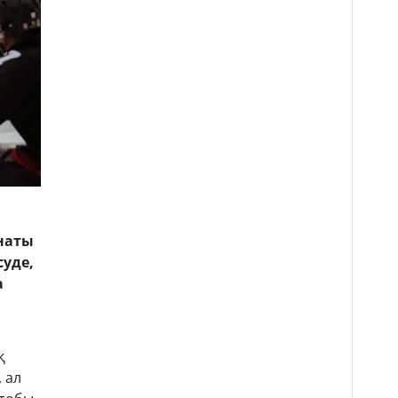
наты
суде,
а
қ
 ал