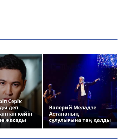
іп Серік
ды деп
Валерий Меладзе
аннан кейін
Астананың
ме жасады
сұлулығына таң қалды