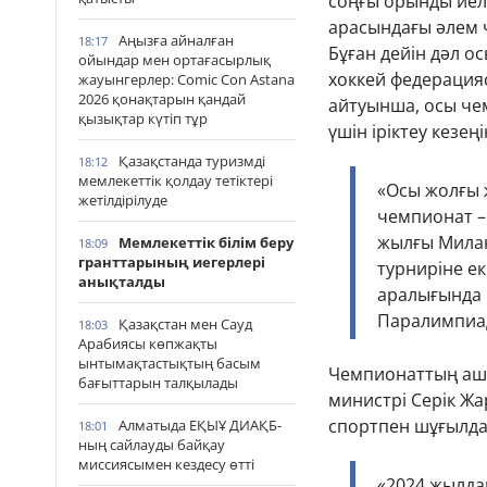
соңғы орынды иеле
арасындағы әлем 
Аңызға айналған
18:17
Бұған дейін дәл 
ойындар мен ортағасырлық
хоккей федерация
жауынгерлер: Comic Con Astana
2026 қонақтарын қандай
айтуынша, осы че
қызықтар күтіп тұр
үшін іріктеу кезең
Қазақстанда туризмді
18:12
мемлекеттік қолдау тетіктері
«Осы жолғы ж
жетілдірілуде
чемпионат –
жылғы Милан
Мемлекеттік білім беру
18:09
гранттарының иегерлері
турниріне ек
анықталды
аралығында 
Паралимпиад
Қазақстан мен Сауд
18:03
Арабиясы көпжақты
ынтымақтастықтың басым
Чемпионаттың ашы
бағыттарын талқылады
министрі Серік Ж
спортпен шұғылда
Алматыда ЕҚЫҰ ДИАҚБ-
18:01
ның сайлауды байқау
миссиясымен кездесу өтті
«2024 жылда