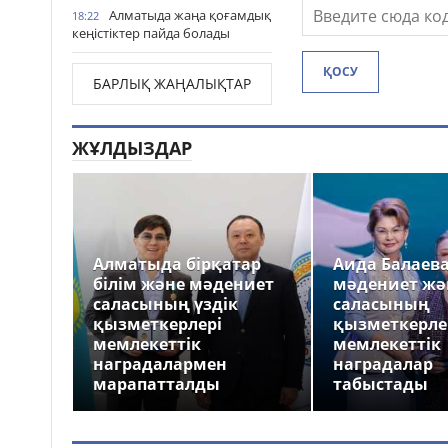
Алматыда жаңа қоғамдық
18:22
кеңістіктер пайда болады
ҚОСУ
БАРЛЫҚ ЖАҢАЛЫҚТАР
ЖҰЛДЫЗДАР
Алматыда бірқатар
Аида Балаев
білім және мәдениет
мәдениет жә
саласының үздік
саласының
қызметкерлері
қызметкерле
мемлекеттік
мемлекеттік
наградалармен
наградалар
марапатталды
табыстады