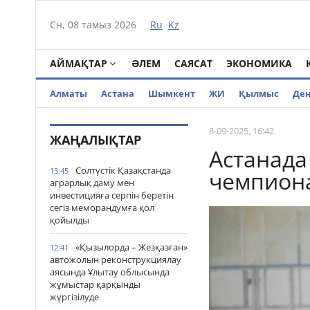
Сн, 08 тамыз 2026
Ru
Kz
АЙМАҚТАР
ӘЛЕМ
САЯСАТ
ЭКОНОМИКА
Алматы
Астана
Шымкент
ЖИ
Қылмыс
Де
8-09-2025, 16:42
ЖАҢАЛЫҚТАР
Астанада
Солтүстік Қазақстанда
13:45
чемпион
аграрлық даму мен
инвестицияға серпін беретін
сегіз меморандумға қол
қойылды
«Қызылорда – Жезқазған»
12:41
автожолын реконструкциялау
аясында Ұлытау облысында
жұмыстар қарқынды
жүргізілуде