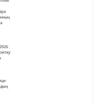
 тобы
.
ара
онның
ма
2026
іктеу
а
.
ице-
рдың