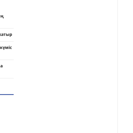
ың
жатыр
күміс
ма