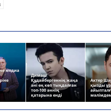
а
не медиа
Димаш
ріне
Құдайбергеннің жаңа
Актер Шәр
әні ең көп тыңдалған
қызды ұр
топ-100 әннің
айыпталғ
қатарына енді
мәлімде