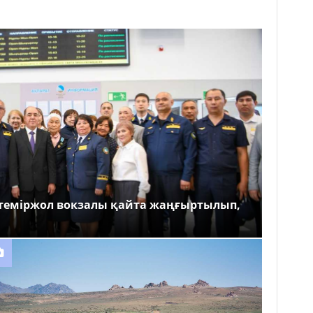
теміржол вокзалы қайта жаңғыртылып,