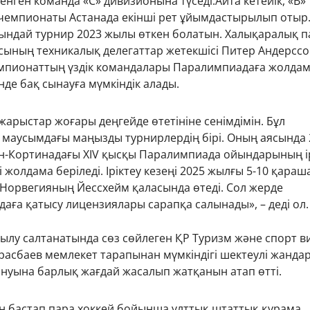
нген команда «С» дивизионына түседі.Айта кетейік, «В»
чемпионаты Астанада екінші рет ұйымдастырылып отыр
осындай турнир 2023 жылы өткен болатын. Халықаралық п
сының техникалық делегаттар жетекшісі Питер Андерсс
мпионаттың үздік командалары Паралимпиадаға жолда
інде бақ сынауға мүмкіндік алады.
арыстар жоғары деңгейде өтетініне сенімдімін. Бұл
 маусымдағы маңызды турнирлердің бірі. Оның аясында 
-Кортинадағы XIV қысқы Паралимпиада ойындарының ір
і жолдама беріледі. Іріктеу кезеңі 2025 жылғы 5-10 қараш
Норвегияның Йессхейм қаласында өтеді. Сол жерде
аға қатысу лицензиялары сарапқа салынады», – деді ол
лу салтанатында сөз сөйлеген ҚР Туризм және спорт в
арасбаев мемлекет тарапынан мүмкіндігі шектеулі жанда
нуына барлық жағдай жасалып жатқанын атап өтті.
н бастап пара хоккей бойынша ұлттық штаттық құрама