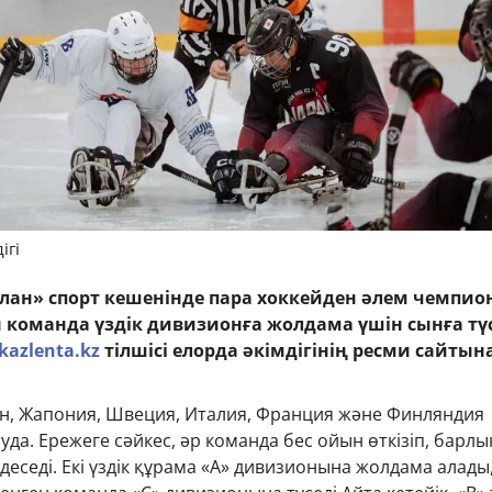
ігі
лан» спорт кешенінде пара хоккейден әлем чемпио
ы команда үздік дивизионға жолдама үшін сынға тү
kazlenta.kz
тілшісі елорда әкімдігінің ресми сайтын
н, Жапония, Швеция, Италия, Франция және Финляндия
да. Ережеге сәйкес, әр команда бес ойын өткізіп, барлы
еседі. Екі үздік құрама «А» дивизионына жолдама алады,