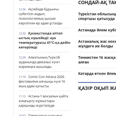
СОНДАЙ-АҚ Т
Ақтөбеде бұрынғы
12:36
сүйіктісін аңдып,
Түркістан облысынд
психологиялық қысым
спортшы қатысуда
көрсеткен ер адам ұсталды
Астанада Әлем куб
Қазақстанда аптап
12:32
ыстық күшейеді: ауа
Астаналық жас хок
температурасы 41°С-қа дейін
жүлдеге ие болды
көтеріледі
Алматының Түрксіб
Теннистен 16 жасқ
12:29
ауданында демалыс күнгі
алған
жәрмеңке ашылады
Катарда өткен Әле
Comic Con Astana 2026
11:19
фестиваліне алғашқы күні 16
мың адам қатысты
ҚАЗІР ОҚЫП Ж
Астана-1 вокзалын қайта
11:13
жаңғырту жұмыстары
қарқынды жүргізілуде
Павлодарда құрылыс
10:57