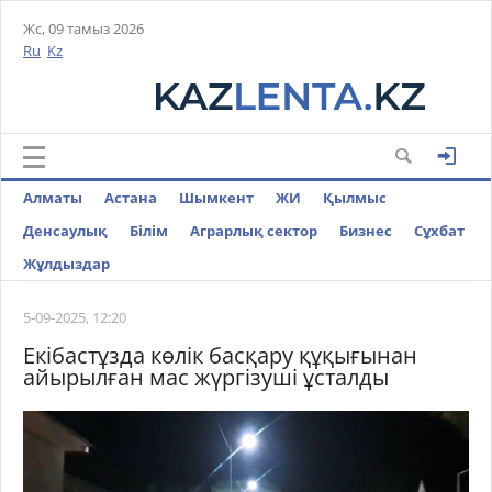
Жс, 09 тамыз 2026
Ru
Kz
Алматы
Астана
Шымкент
ЖИ
Қылмыс
Денсаулық
Білім
Аграрлық сектор
Бизнес
Cұхбат
Жұлдыздар
5-09-2025, 12:20
Екібастұзда көлік басқару құқығынан
айырылған мас жүргізуші ұсталды