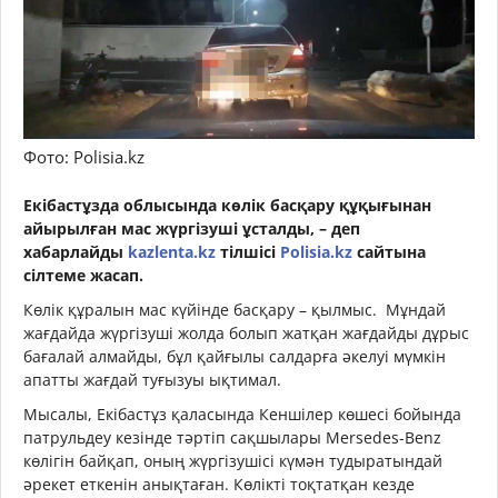
Фото: Polisia.kz
Екібастұзда облысында көлік басқару құқығынан
айырылған мас жүргізуші ұсталды, – деп
хабарлайды
kazlenta.kz
тілшісі
Polisia.kz
сайтына
сілтеме жасап.
Көлік құралын мас күйінде басқару – қылмыс. Мұндай
жағдайда жүргізуші жолда болып жатқан жағдайды дұрыс
бағалай алмайды, бұл қайғылы салдарға әкелуі мүмкін
апатты жағдай туғызуы ықтимал.
Мысалы, Екібастұз қаласында Кеншілер көшесі бойында
патрульдеу кезінде тәртіп сақшылары Mersedes-Benz
көлігін байқап, оның жүргізушісі күмән тудыратындай
әрекет еткенін анықтаған. Көлікті тоқтатқан кезде