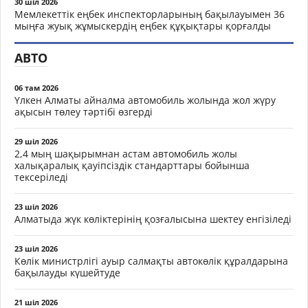
30 шіл 2026
Мемлекеттік еңбек инспекторларының бақылауымен 36
мыңға жуық жұмыскердің еңбек құқықтары қорғалды
АВТО
06 там 2026
Үлкен Алматы айналма автомобиль жолында жол жүру
ақысын төлеу тәртібі өзгерді
29 шіл 2026
2,4 мың шақырымнан астам автомобиль жолы
халықаралық қауіпсіздік стандарттары бойынша
тексеріледі
23 шіл 2026
Алматыда жүк көліктерінің қозғалысына шектеу енгізіледі
23 шіл 2026
Көлік министрлігі ауыр салмақты автокөлік құралдарына
бақылауды күшейтуде
21 шіл 2026