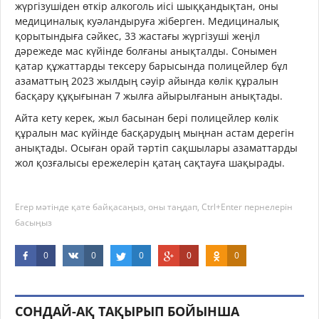
жүргізушіден өткір алкоголь иісі шыққандықтан, оны
медициналық куәландыруға жіберген. Медициналық
қорытындыға сәйкес, 33 жастағы жүргізуші жеңіл
дәрежеде мас күйінде болғаны анықталды. Сонымен
қатар құжаттарды тексеру барысында полицейлер бұл
азаматтың 2023 жылдың сәуір айында көлік құралын
басқару құқығынан 7 жылға айырылғанын анықтады.
Айта кету керек, жыл басынан бері полицейлер көлік
құралын мас күйінде басқарудың мыңнан астам дерегін
анықтады. Осыған орай тәртіп сақшылары азаматтарды
жол қозғалысы ережелерін қатаң сақтауға шақырады.
Егер мәтінде қате байқасаңыз, оны таңдап, Ctrl+Enter пернелерін
басыңыз
0
0
0
0
0
СОНДАЙ-АҚ ТАҚЫРЫП БОЙЫНША