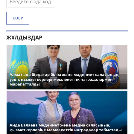
ҚОСУ
ЖҰЛДЫЗДАР
Алматыда бірқатар білім және мәдениет саласының
үздік қызметкерлері мемлекеттік наградалармен
марапатталды
Аида Балаева мәдениет және медиа саласының
қызметкерлеріне мемлекеттік наградалар табыстады