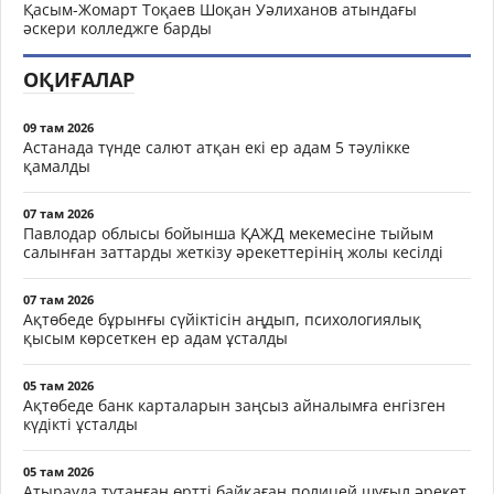
Қасым-Жомарт Тоқаев Шоқан Уәлиханов атындағы
әскери колледжге барды
ОҚИҒАЛАР
09 там 2026
Астанада түнде салют атқан екі ер адам 5 тәулікке
қамалды
07 там 2026
Павлодар облысы бойынша ҚАЖД мекемесіне тыйым
салынған заттарды жеткізу әрекеттерінің жолы кесілді
07 там 2026
Ақтөбеде бұрынғы сүйіктісін аңдып, психологиялық
қысым көрсеткен ер адам ұсталды
05 там 2026
Ақтөбеде банк карталарын заңсыз айналымға енгізген
күдікті ұсталды
05 там 2026
Атырауда тұтанған өртті байқаған полицей шұғыл әрекет