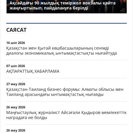
Ақсайдағы 90 жылдық теміржол вокзалы қайта
жаңғыртылып, пайдалануға берілді
САЯСАТ
16 шіл 2026
Қазақстан мен Қытай көшбасшыларының сенімді
диалогы экономикалық ынтымақтастықты нығайтуда
07 шіл 2026
АҚПАРАТТЫҚ ХАБАРЛАМА
27 мау 2026
Қазақстан-Таиланд бизнес-форумы: Алматы облысы мен
Таиланд арасындағы ынтымақтастық нығаяды
26 мау 2026
Маңғыстаулық журналист Айсағали Қыдыров мемлекеттік
наградаға ие болды
26 мау 2026