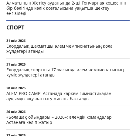
Алматының Жетісу ауданында 2-ші Гончарная көшесінің
бір бөлігінде көлік қозғалысына уақытша шектеу
енгізіледі
СПОРТ
31 шіл 2026
Елордалық шахматшы әлем чемпионатының қола
жүлдегері атанды
31 шіл 2026
Елордалық спортшы 17 жасында әлем чемпионатының
күміс жүлдегері атанды
28 шіл 2026
ALEM PRO CAMP: Астанада көркем гимнастикадан
ауқымды оқу-жаттығу жиыны басталды
26 шіл 2026
«Болашақ ойындары – 2026»: әлемдік командалар
Астанаға келіп жатыр
22 шіл 2026