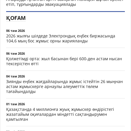
етіп, тұрғындарды эвакуациялады
ҚОҒАМ
06 там 2026
2026 жылғы шілдеде Электрондық еңбек биржасында
104,6 мың бос жұмыс орны жарияланды
06 там 2026
Қолжетімді орта: жыл басынан бері 600-ден астам нысан
тексерістен өтті
04 там 2026
Зиянды еңбек жағдайларында жұмыс істейтін 26 мыңнан
астам жұмыскерге арнаулы әлеуметтік төлем
тағайындалды
01 там 2026
Қазақстанда 4 миллионға жуық жұмыскер өндірістегі
жазатайым оқиғалардан міндетті сақтандырумен
қамтылған