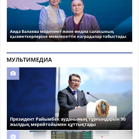
Аида Балаева мәдениет және медиа саласының
қызметкерлеріне мемлекеттік наградалар табыстады
МУЛЬТИМЕДИА
Президент Райымбек ауданының тұрғындарын 90
жылдық мерейтойымен құттықтады