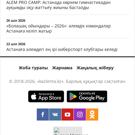
ALEM PRO CAMP: Астанада көркем гимнастикадан
ауқымды оқу-жаттығу жиыны басталды
26 шіл 2026
«Болашақ ойындары – 2026»: әлемдік командалар
Астанаға келіп жатыр
22 шіл 2026
Астанаға әлемдегі ең ірі киберспорт клубтары келеді
Жоба туралы
Жарнама
Жаңалық жіберу
© 2018-2026, «kazlenta.kz». Барлық құқықтар сақталған.