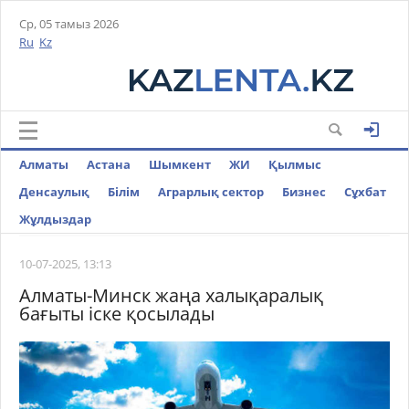
Ср, 05 тамыз 2026
Ru
Kz
Алматы
Астана
Шымкент
ЖИ
Қылмыс
Денсаулық
Білім
Аграрлық сектор
Бизнес
Cұхбат
Жұлдыздар
10-07-2025, 13:13
Алматы-Минск жаңа халықаралық
бағыты іске қосылады