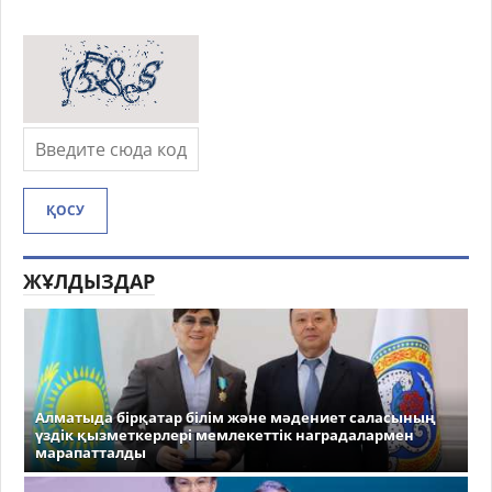
ҚОСУ
ЖҰЛДЫЗДАР
Алматыда бірқатар білім және мәдениет саласының
үздік қызметкерлері мемлекеттік наградалармен
марапатталды