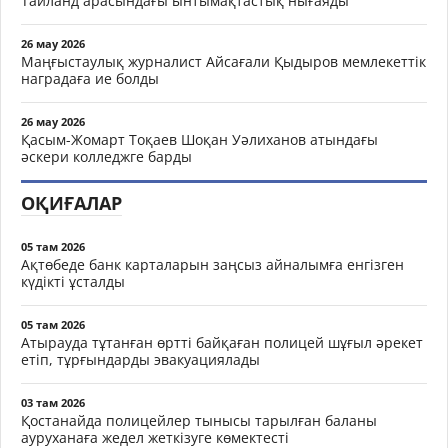
Таиланд арасындағы ынтымақтастық нығаяды
26 мау 2026
Маңғыстаулық журналист Айсағали Қыдыров мемлекеттік
наградаға ие болды
26 мау 2026
Қасым-Жомарт Тоқаев Шоқан Уәлиханов атындағы
әскери колледжге барды
ОҚИҒАЛАР
05 там 2026
Ақтөбеде банк карталарын заңсыз айналымға енгізген
күдікті ұсталды
05 там 2026
Атырауда тұтанған өртті байқаған полицей шұғыл әрекет
етіп, тұрғындарды эвакуациялады
03 там 2026
Қостанайда полицейлер тынысы тарылған баланы
ауруханаға жедел жеткізуге көмектесті