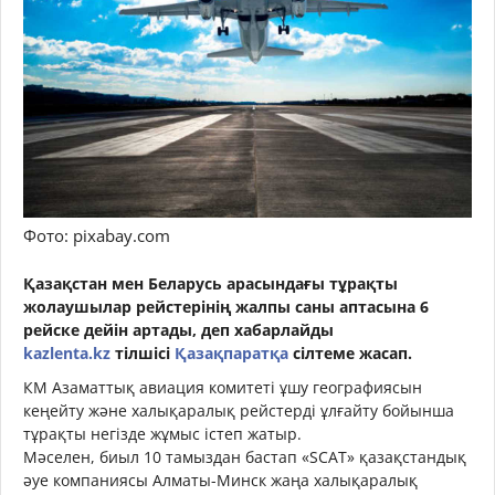
Фото: pixabay.com
Қазақстан мен Беларусь арасындағы тұрақты
жолаушылар рейстерінің жалпы саны аптасына 6
рейске дейін артады, деп хабарлайды
kazlenta.kz
тілшісі
Қазақпаратқа
сілтеме жасап.
КМ Азаматтық авиация комитеті ұшу географиясын
кеңейту және халықаралық рейстерді ұлғайту бойынша
тұрақты негізде жұмыс істеп жатыр.
Мәселен, биыл 10 тамыздан бастап «SCAT» қазақстандық
әуе компаниясы Алматы-Минск жаңа халықаралық