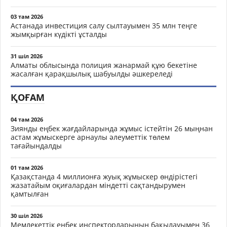
03 там 2026
Астанада инвестиция салу сылтауымен 35 млн теңге
жымқырған күдікті ұсталды
31 шіл 2026
Алматы облысында полиция жанармай құю бекетіне
жасалған қарақшылық шабуылды әшкереледі
ҚОҒАМ
04 там 2026
Зиянды еңбек жағдайларында жұмыс істейтін 26 мыңнан
астам жұмыскерге арнаулы әлеуметтік төлем
тағайындалды
01 там 2026
Қазақстанда 4 миллионға жуық жұмыскер өндірістегі
жазатайым оқиғалардан міндетті сақтандырумен
қамтылған
30 шіл 2026
Мемлекеттік еңбек инспекторларының бақылауымен 36