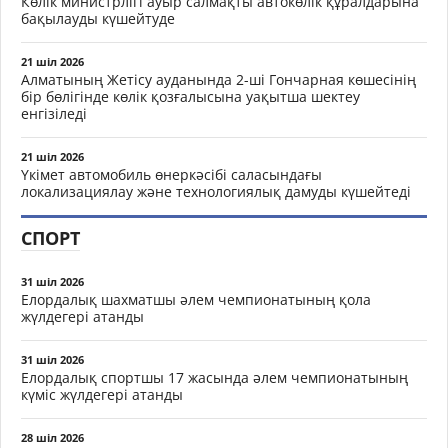
Көлік министрлігі ауыр салмақты автокөлік құралдарына
бақылауды күшейтуде
21 шіл 2026
Алматының Жетісу ауданында 2-ші Гончарная көшесінің
бір бөлігінде көлік қозғалысына уақытша шектеу
енгізіледі
21 шіл 2026
Үкімет автомобиль өнеркәсібі саласындағы
локализациялау және технологиялық дамуды күшейтеді
СПОРТ
31 шіл 2026
Елордалық шахматшы әлем чемпионатының қола
жүлдегері атанды
31 шіл 2026
Елордалық спортшы 17 жасында әлем чемпионатының
күміс жүлдегері атанды
28 шіл 2026