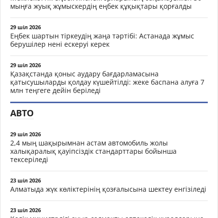
мыңға жуық жұмыскердің еңбек құқықтары қорғалды
29 шіл 2026
Еңбек шартын тіркеудің жаңа тәртібі: Астанада жұмыс
берушілер нені ескеруі керек
29 шіл 2026
Қазақстанда қоныс аудару бағдарламасына
қатысушыларды қолдау күшейтілді: жеке баспана алуға 7
млн теңгеге дейін беріледі
АВТО
29 шіл 2026
2,4 мың шақырымнан астам автомобиль жолы
халықаралық қауіпсіздік стандарттары бойынша
тексеріледі
23 шіл 2026
Алматыда жүк көліктерінің қозғалысына шектеу енгізіледі
23 шіл 2026