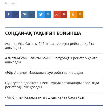
басыңыз
0
0
0
0
0
СОНДАЙ-АҚ ТАҚЫРЫП БОЙЫНША
Астана-Уфа бағыты бойынша тұрақты рейстер қайта
ашылады
Алматы-Сочи бағыты бойынша тұрақты рейстер қайта
ашылады
«Эйр Астана» Израильге әуе рейстерін ашады
Fly Arystan Қазақстан мен Түркия астаналары арасында
рейстерді іске қосады
«Air China» Қазақстанға ұшуды қайта бастайды