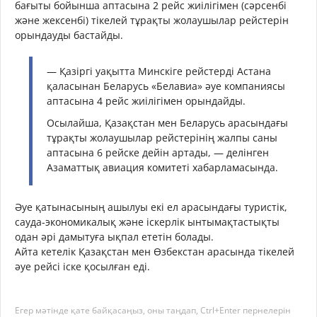
бағыты бойынша аптасына 2 рейс жиілігімен (сәрсенбі
және жексенбі) тікелей тұрақты жолаушылар рейстерін
орындауды бастайды.
— Қазіргі уақытта Минскіге рейстерді Астана
қаласынан Беларусь «Белавиа» әуе компаниясы
аптасына 4 рейс жиілігімен орындайды.
Осылайша, Қазақстан мен Беларусь арасындағы
тұрақты жолаушылар рейстерінің жалпы саны
аптасына 6 рейске дейін артады, — делінген
Азаматтық авиация комитеті хабарламасында.
Әуе қатынасының ашылуы екі ел арасындағы туристік,
сауда-экономикалық және іскерлік ынтымақтастықты
одан әрі дамытуға ықпал ететін болады.
Айта кетелік Қазақстан мен Өзбекстан арасында тікелей
әуе рейсі іске қосылған еді.
Егер мәтінде қате байқасаңыз, оны таңдап, Ctrl+Enter пернелерін