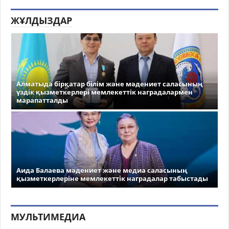
ЖҰЛДЫЗДАР
Алматыда бірқатар білім және мәдениет саласының
үздік қызметкерлері мемлекеттік наградалармен
марапатталды
Аида Балаева мәдениет және медиа саласының
қызметкерлеріне мемлекеттік наградалар табыстады
МУЛЬТИМЕДИА