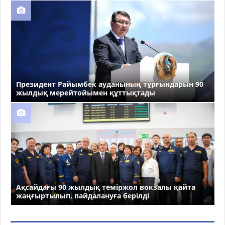
Президент Райымбек ауданының тұрғындарын 90
жылдық мерейтойымен құттықтады
Ақсайдағы 90 жылдық теміржол вокзалы қайта
жаңғыртылып, пайдалануға берілді