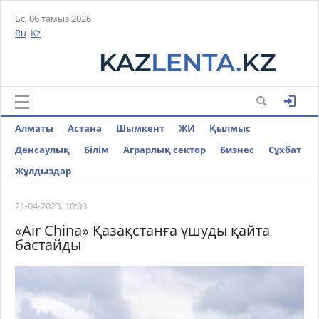
Бс, 06 тамыз 2026
Ru
Kz
Алматы
Астана
Шымкент
ЖИ
Қылмыс
Денсаулық
Білім
Аграрлық сектор
Бизнес
Cұхбат
Жұлдыздар
21-04-2023, 10:03
«Air China» Қазақстанға ұшуды қайта
бастайды