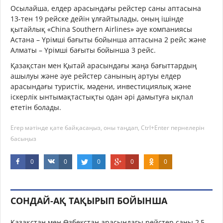
Осылайша, елдер арасындағы рейстер саны аптасына
13-тен 19 рейске дейін ұлғайтылады, оның ішінде
қытайлық «China Southern Airlines» әуе компаниясы
Астана – Үрімші бағыты бойынша аптасына 2 рейс және
Алматы – Үрімші бағыты бойынша 3 рейс.
Қазақстан мен Қытай арасындағы жаңа бағыттардың
ашылуы және әуе рейстер санының артуы елдер
арасындағы туристік, мәдени, инвестициялық және
іскерлік ынтымақтастықты одан әрі дамытуға ықпал
ететін болады.
Егер мәтінде қате байқасаңыз, оны таңдап, Ctrl+Enter пернелерін
басыңыз
0
0
0
0
0
СОНДАЙ-АҚ ТАҚЫРЫП БОЙЫНША
Қазақстан мен Өзбекстан арасындағы рейстер саны 2,5