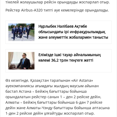
тікелей жолаушылар рейсін орындауды жоспарлап отыр.
Рейстер Airbus-A320 типті әуе кемелерінде орындалады.
Нұрлыбек Нәлібаев Ақтөбе
облысындағы ірі инфрақұрылымдық
және әлеуметтік жобалармен танысты
Елімізде ішкі тауар айналымының
көлемі 36,2 трлн теңгеге жетті
Өз кезегінде, Қазақстан тарапынан «Air Astana»
әуекомпаниясы ағымдағы жылдың маусым айынан
бастап Астана – Бейжің бағыттары бойынша
орындалатын рейстер санын 1 – ден 2 рейске дейін,
Алматы – Бейжің бағыттары бойынша 6-дан 7 рейске
дейін және Алматы-Чэнду бағыттары бойынша аптасына
1-ден 2 рейске дейін ұлғайтуды жоспарлап отыр.