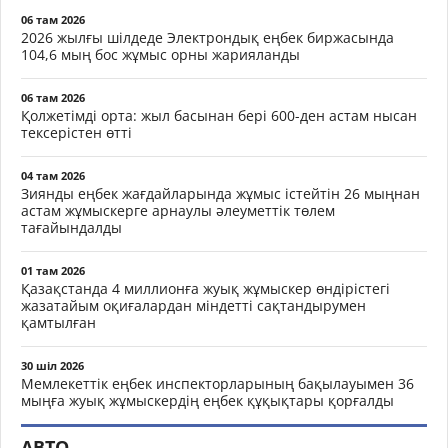
06 там 2026
2026 жылғы шілдеде Электрондық еңбек биржасында
104,6 мың бос жұмыс орны жарияланды
06 там 2026
Қолжетімді орта: жыл басынан бері 600-ден астам нысан
тексерістен өтті
04 там 2026
Зиянды еңбек жағдайларында жұмыс істейтін 26 мыңнан
астам жұмыскерге арнаулы әлеуметтік төлем
тағайындалды
01 там 2026
Қазақстанда 4 миллионға жуық жұмыскер өндірістегі
жазатайым оқиғалардан міндетті сақтандырумен
қамтылған
30 шіл 2026
Мемлекеттік еңбек инспекторларының бақылауымен 36
мыңға жуық жұмыскердің еңбек құқықтары қорғалды
АВТО