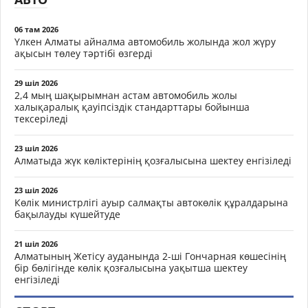
06 там 2026
Үлкен Алматы айналма автомобиль жолында жол жүру
ақысын төлеу тәртібі өзгерді
29 шіл 2026
2,4 мың шақырымнан астам автомобиль жолы
халықаралық қауіпсіздік стандарттары бойынша
тексеріледі
23 шіл 2026
Алматыда жүк көліктерінің қозғалысына шектеу енгізіледі
23 шіл 2026
Көлік министрлігі ауыр салмақты автокөлік құралдарына
бақылауды күшейтуде
21 шіл 2026
Алматының Жетісу ауданында 2-ші Гончарная көшесінің
бір бөлігінде көлік қозғалысына уақытша шектеу
енгізіледі