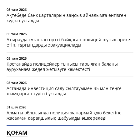
05 там 2026
Ақтөбеде банк карталарын заңсыз айналымға енгізген
күдікті ұсталды
05 там 2026
Атырауда тұтанған өртті байқаған полицей шұғыл әрекет
етіп, тұрғындарды эвакуациялады
03 там 2026
Қостанайда полицейлер тынысы тарылған баланы
ауруханаға жедел жеткізуге көмектесті
03 там 2026
Астанада инвестиция салу сылтауымен 35 млн теңге
жымқырған күдікті ұсталды
31 шіл 2026
Алматы облысында полиция жанармай құю бекетіне
жасалған қарақшылық шабуылды әшкереледі
ҚОҒАМ