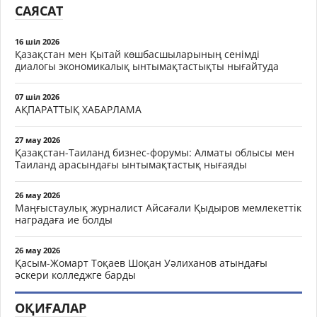
САЯСАТ
16 шіл 2026
Қазақстан мен Қытай көшбасшыларының сенімді
диалогы экономикалық ынтымақтастықты нығайтуда
07 шіл 2026
АҚПАРАТТЫҚ ХАБАРЛАМА
27 мау 2026
Қазақстан-Таиланд бизнес-форумы: Алматы облысы мен
Таиланд арасындағы ынтымақтастық нығаяды
26 мау 2026
Маңғыстаулық журналист Айсағали Қыдыров мемлекеттік
наградаға ие болды
26 мау 2026
Қасым-Жомарт Тоқаев Шоқан Уәлиханов атындағы
әскери колледжге барды
ОҚИҒАЛАР