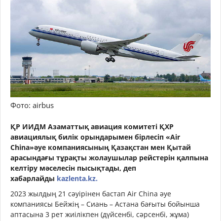
Фото: airbus
ҚР ИИДМ Азаматтық авиация комитеті ҚХР
авиациялық билік орындарымен бірлесіп «Air
China»әуе компаниясының Қазақстан мен Қытай
арасындағы тұрақты жолаушылар рейстерін қалпына
келтіру мәселесін пысықтады, деп
хабарлайды
kazlenta.kz.
2023 жылдың 21 сәуірінен бастап Air China әуе
компаниясы Бейжің – Сиань – Астана бағыты бойынша
аптасына 3 рет жиілікпен (дүйсенбі, сәрсенбі, жұма)