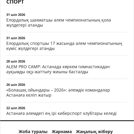
СПОРТ
31 шіл 2026
Елордалық шахматшы әлем чемпионатының қола
жүлдегері атанды
31 шіл 2026
Елордалық спортшы 17 жасында әлем чемпионатының
күміс жүлдегері атанды
28 шіл 2026
ALEM PRO CAMP: Астанада көркем гимнастикадан
ауқымды оқу-жаттығу жиыны басталды
26 шіл 2026
«Болашақ ойындары – 2026»: әлемдік командалар
Астанаға келіп жатыр
22 шіл 2026
Астанаға әлемдегі ең ірі киберспорт клубтары келеді
Жоба туралы
Жарнама
Жаңалық жіберу