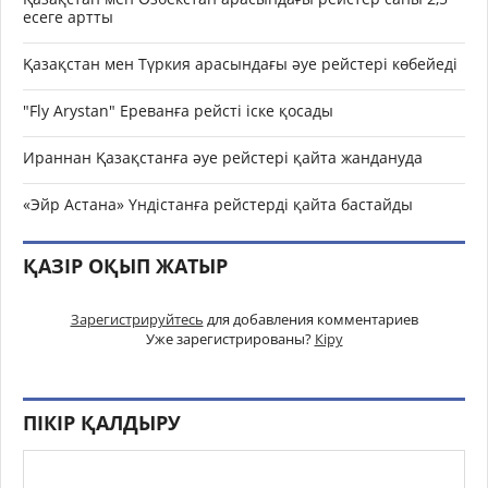
есеге артты
Қазақстан мен Түркия арасындағы әуе рейстері көбейеді
"Fly Arystan" Ереванға рейсті іске қосады
Ираннан Қазақстанға әуе рейстері қайта жандануда
«Эйр Астана» Үндістанға рейстерді қайта бастайды
ҚАЗІР ОҚЫП ЖАТЫР
Зарегистрируйтесь
для добавления комментариев
Уже зарегистрированы?
Кіру
ПІКІР ҚАЛДЫРУ