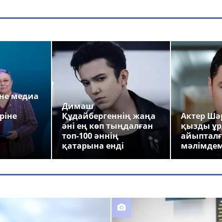
а
не медиа
Димаш
ріне
Құдайбергеннің жаңа
Актер Шәр
әні ең көп тыңдалған
қызды ұр
топ-100 әннің
айыпталғ
қатарына енді
мәлімде