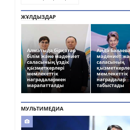
ЖҰЛДЫЗДАР
Алматыда бірқатар
Аида Балаев
білім және мәдениет
мәдениет жә
саласының үздік
саласының
қызметкерлері
қызметкерле
мемлекеттік
мемлекеттік
наградалармен
наградалар
марапатталды
табыстады
МУЛЬТИМЕДИА