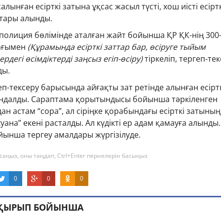
алынған есірткі затына ұқсас жасыл түсті, хош иісті есірт
тары алынды.
 полиция бөлімінде аталған жайт бойынша ҚР ҚК-нің 300
мағымен
(Құрамында есiрткi заттар бар, өсiруге тыйым
рдегі өсiмдiктердi заңсыз егіп-өсіру)
тіркеліп, тергеп-те
ды.
геп-тексеру барысында айғақты зат ретінде алынған есірт
ндалды. Сараптама қорытындысы бойынша тәркіленген
дан астам “сора”, ал сіріңке қорабындағы есірткі затының
уана” екені расталды. Ал күдікті ер адам қамауға алынды.
бойынша тергеу амалдары жүргізілуде.
саңыз, оны таңдап, Ctrl+Enter пернелерін басыңыз
0
0
0
АҚЫРЫП БОЙЫНША