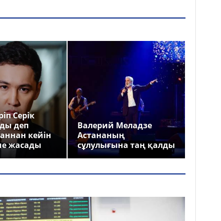
іп Серік
ды деп
Валерий Меладзе
аннан кейін
Астананың
ме жасады
сұлулығына таң қалды