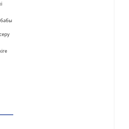
кі
-бабы
ксеру
кіге