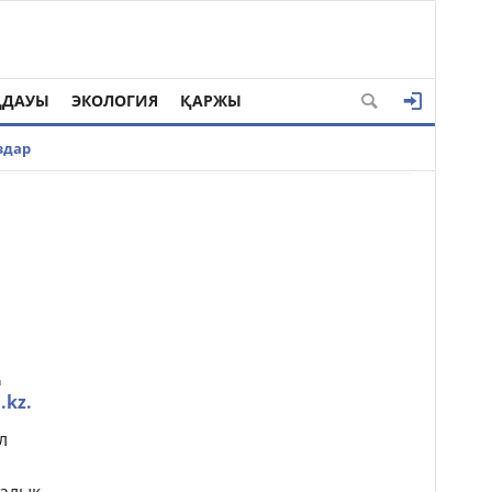
ҢДАУЫ
ЭКОЛОГИЯ
ҚАРЖЫ
здар
қ
.kz.
л