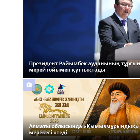
Президент Райымбек ауданының тұрғы
мерейтойымен құттықтады
Алматы облысында «Қымызмұрындық»
мерекесі өтеді