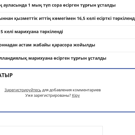
 ауласында 1 мың түп сора өсірген тұрғын ұсталды
нан қызметтік иттің көмегімен 16,5 келі есірткі тәркіленд
 5 келі марихуана тәркіленді
тоннадан астам жабайы қарасора жойылды
олландиялық марихуана өсірген тұрғын ұсталды
АТЫР
Зарегистрируйтесь
для добавления комментариев
Уже зарегистрированы?
Кіру