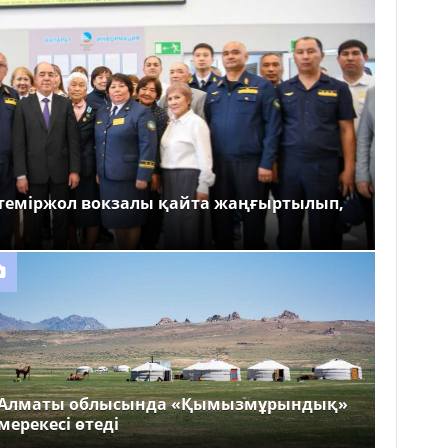
теміржол вокзалы қайта жаңғыртылып,
Алматы облысында «Қымызмұрындық»
мерекесі өтеді