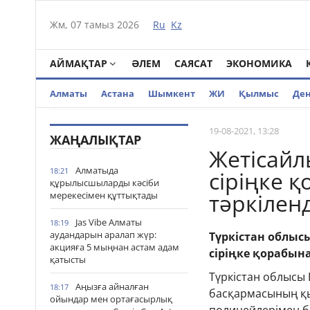
Жм, 07 тамыз 2026
Ru
Kz
АЙМАҚТАР
ӘЛЕМ
САЯСАТ
ЭКОНОМИКА
Алматы
Астана
Шымкент
ЖИ
Қылмыс
Де
19-08-2021, 13:28
ЖАҢАЛЫҚТАР
Жетісайл
Алматыда
18:21
сіріңке 
құрылысшыларды кәсіби
тәркіленд
мерекесімен құттықтады
Jas Vibe Алматы
18:19
аудандарын аралап жүр:
Түркістан облыс
акцияға 5 мыңнан астам адам
сіріңке қорабына
қатысты
Түркістан облысы 
Аңызға айналған
18:17
басқармасының қы
ойындар мен ортағасырлық