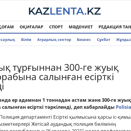
ҚОҒАМ
ОҚИҒАЛАР
СПОРТ
МӘДЕНИЕТ
РЕДАКЦИЯ ТА
нсаулық
Білім
Аграрлық сектор
Бизнес
Cұхбат
Жұлды
ық тұрғыннан 300-ге жуық
қорабына салынған есірткі
і
ында ер адамнан 1 тоннадан астам және 300-ге жуы
 салынған есірткі тәркіленді, деп хабарлайды
Polisia
Полиция департаменті Есірткі қылмысына қарсы іс-қимы
зметкерлері Жетісай аудандық полиция бөлімінің