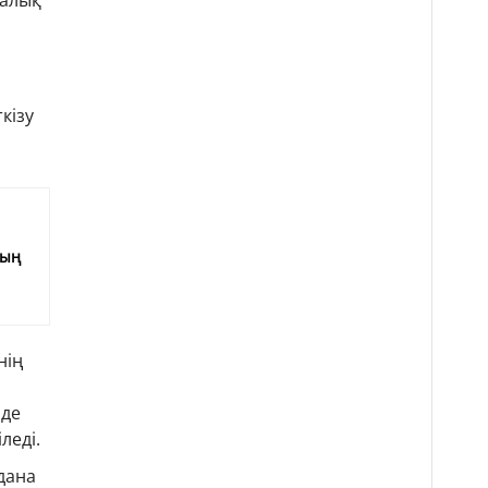
калық
кізу
е
мың
нің
нде
леді.
дана