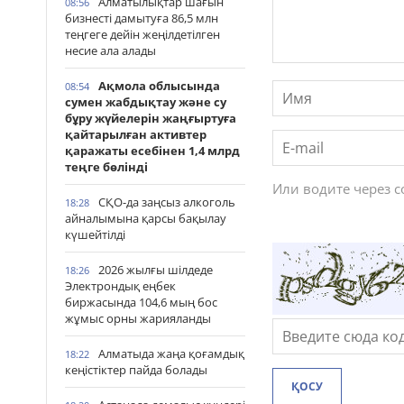
Алматылықтар шағын
08:56
бизнесті дамытуға 86,5 млн
теңгеге дейін жеңілдетілген
несие ала алады
Ақмола облысында
08:54
сумен жабдықтау және су
бұру жүйелерін жаңғыртуға
қайтарылған активтер
қаражаты есебінен 1,4 млрд
теңге бөлінді
Или водите через 
СҚО-да заңсыз алкоголь
18:28
айналымына қарсы бақылау
күшейтілді
2026 жылғы шілдеде
18:26
Электрондық еңбек
биржасында 104,6 мың бос
жұмыс орны жарияланды
Алматыда жаңа қоғамдық
18:22
кеңістіктер пайда болады
ҚОСУ