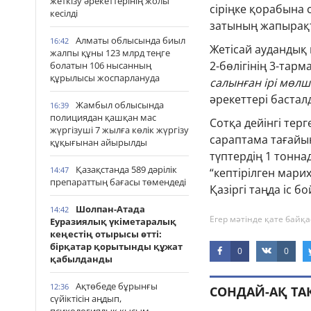
жеткізу әрекеттерінің жолы
сіріңке қорабына с
кесілді
затының жапырақ
Алматы облысында биыл
16:42
Жетісай аудандық
жалпы құны 123 млрд теңге
2-бөлігінің 3-тар
болатын 106 нысанның
құрылысы жоспарлануда
салынған ірі мөлше
әрекеттері бастал
Жамбыл облысында
16:39
полициядан қашқан мас
Сотқа дейінгі тер
жүргізуші 7 жылға көлік жүргізу
сараптама тағайы
құқығынан айырылды
түптердің 1 тонна
Қазақстанда 589 дәрілік
14:47
“кептірілген марих
препараттың бағасы төмендеді
Қазіргі таңда іс 
Шолпан-Атада
14:42
Егер мәтінде қате байқа
Еуразиялық үкіметаралық
кеңестің отырысы өтті:
бірқатар қорытынды құжат
0
0
қабылданды
Ақтөбеде бұрынғы
12:36
СОНДАЙ-АҚ Т
сүйіктісін аңдып,