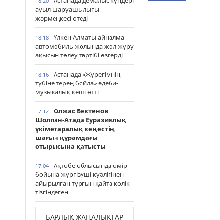
Астанада демалыс күндері
18:20
ауыл шаруашылығы
жәрмеңкесі өтеді
Үлкен Алматы айналма
18:18
автомобиль жолында жол жүру
ақысын төлеу тәртібі өзгерді
Астанада «Жүрегімнің
18:16
түбіне терең бойла» әдеби-
музыкалық кеші өтті
Олжас Бектенов
17:12
Шолпан-Атада Еуразиялық
үкіметаралық кеңестің
шағын құрамдағы
отырысына қатысты
Ақтөбе облысында өмір
17:04
бойына жүргізуші куәлігінен
айырылған тұрғын қайта көлік
тізгіндеген
БАРЛЫҚ ЖАҢАЛЫҚТАР