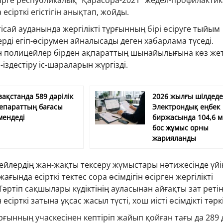
ірге республикалық “Қарасора-2021” жедел-профилакти
есірткі егістігін анықтап, жойды.
сай ауданында жергілікті тұрғынның бірі өсiруге тыйым
ердi егіп-өсірумен айналысады деген хабарлама түседі.
 полицейлер бірден ақпараттың шынайылығына көз жет
іздестіру іс-шараларын жүргізді.
зақстанда 589 дәрілік
2026 жылғы шілдед
епараттың бағасы
Электрондық еңбек
мендеді
биржасында 104,6 
бос жұмыс орны
жарияланды
ейлердің жан-жақты тексеру жұмыстары нәтижесінде үйі
ғында есірткі тектес сора өсімдігін өсірген жергілікті
Тәртіп сақшылары күдіктінің ауласынан айғақты зат реті
 есірткі затына ұқсас жасыл түсті, хош иісті өсімдікті тәркі
ғынның учаскесінен кептіріп жайып қойған тағы да 289 