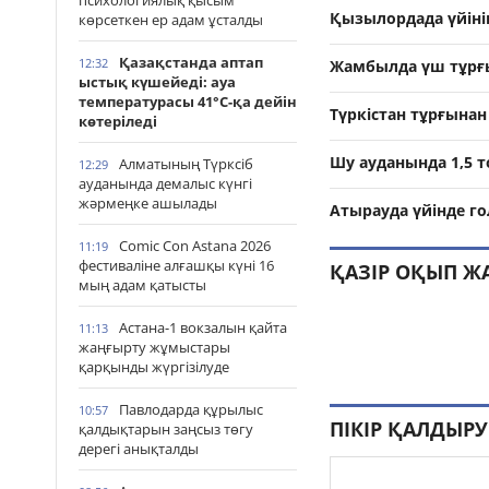
психологиялық қысым
Қызылордада үйінің
көрсеткен ер адам ұсталды
Қазақстанда аптап
12:32
Жамбылда үш тұрғын
ыстық күшейеді: ауа
температурасы 41°С-қа дейін
Түркістан тұрғынан
көтеріледі
Шу ауданында 1,5 
Алматының Түрксіб
12:29
ауданында демалыс күнгі
жәрмеңке ашылады
Атырауда үйінде г
Comic Con Astana 2026
11:19
фестиваліне алғашқы күні 16
ҚАЗІР ОҚЫП Ж
мың адам қатысты
Астана-1 вокзалын қайта
11:13
жаңғырту жұмыстары
қарқынды жүргізілуде
Павлодарда құрылыс
10:57
ПІКІР ҚАЛДЫРУ
қалдықтарын заңсыз төгу
дерегі анықталды