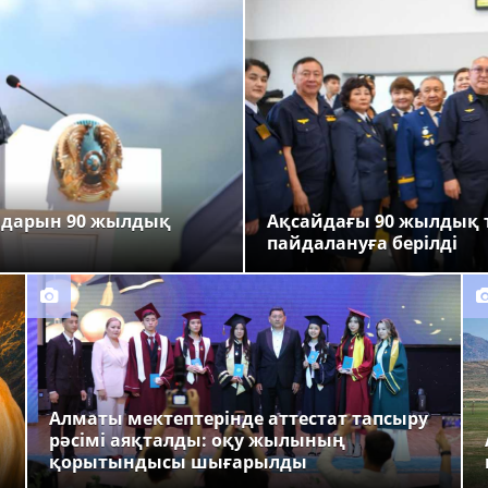
ндарын 90 жылдық
Ақсайдағы 90 жылдық 
пайдалануға берілді
Алматы мектептерінде аттестат тапсыру
рәсімі аяқталды: оқу жылының
қорытындысы шығарылды