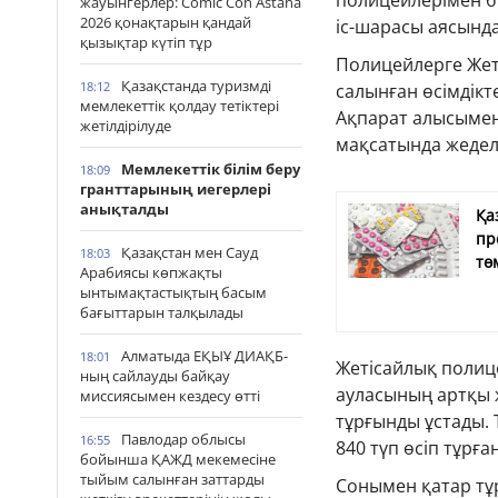
полицейлерімен б
жауынгерлер: Comic Con Astana
2026 қонақтарын қандай
іс-шарасы аясында 
қызықтар күтіп тұр
Полицейлерге Жеті
Қазақстанда туризмді
18:12
салынған өсiмдiкт
мемлекеттік қолдау тетіктері
Ақпарат алысымен
жетілдірілуде
мақсатында жедел-
Мемлекеттік білім беру
18:09
гранттарының иегерлері
анықталды
Қа
пр
Қазақстан мен Сауд
18:03
тө
Арабиясы көпжақты
ынтымақтастықтың басым
бағыттарын талқылады
Алматыда ЕҚЫҰ ДИАҚБ-
18:01
Жетісайлық полиц
ның сайлауды байқау
ауласының артқы жа
миссиясымен кездесу өтті
тұрғынды ұстады. 
Павлодар облысы
16:55
840 түп өсіп тұрған
бойынша ҚАЖД мекемесіне
тыйым салынған заттарды
Сонымен қатар тұр