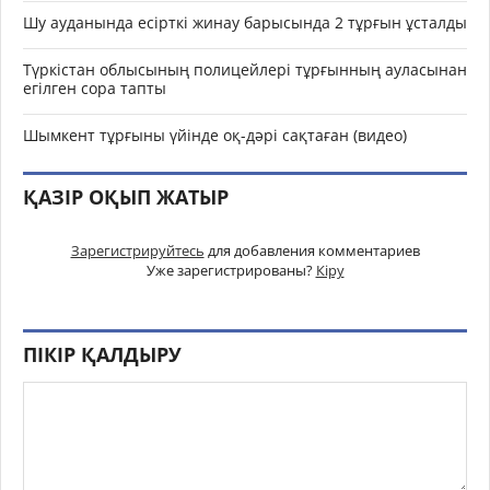
Шу ауданында есірткі жинау барысында 2 тұрғын ұсталды
Түркістан облысының полицейлері тұрғынның ауласынан
егілген сора тапты
Шымкент тұрғыны үйінде оқ-дәрі сақтаған (видео)
ҚАЗІР ОҚЫП ЖАТЫР
Зарегистрируйтесь
для добавления комментариев
Уже зарегистрированы?
Кіру
ПІКІР ҚАЛДЫРУ