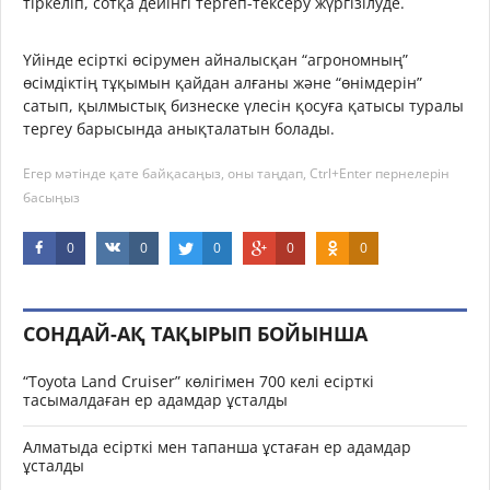
тіркеліп, сотқа дейінгі тергеп-тексеру жүргізілуде.
Үйінде есірткі өсірумен айналысқан “агрономның”
өсімдіктің тұқымын қайдан алғаны және “өнімдерін”
сатып, қылмыстық бизнеске үлесін қосуға қатысы туралы
тергеу барысында анықталатын болады.
Егер мәтінде қате байқасаңыз, оны таңдап, Ctrl+Enter пернелерін
басыңыз
0
0
0
0
0
СОНДАЙ-АҚ ТАҚЫРЫП БОЙЫНША
“Toyota Land Cruiser” көлігімен 700 келі есірткі
тасымалдаған ер адамдар ұсталды
Алматыда есірткі мен тапанша ұстаған ер адамдар
ұсталды