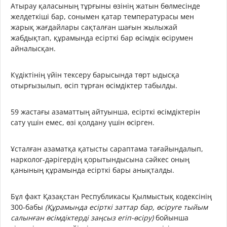
Атырау қаласының тұрғыны өзінің жатын бөлмесінде
желдеткіші бар, сонымен қатар температурасы мен
жарық жағдайлары сақталған шағын жылыжай
жабдықтап, құрамында есірткі бар өсімдік өсірумен
айналысқан.
Күдіктінің үйін тексеру барысында төрт ыдысқа
отырғызылып, өсіп тұрған өсімдіктер табылды.
59 жастағы азаматтың айтуынша, есірткі өсімдіктерін
сату үшін емес, өзі қолдану үшін өсірген.
Ұсталған азаматқа қатысты сараптама тағайындалып,
нарколог-дәрігердің қорытындысына сәйкес оның
қанының құрамында есірткі бары анықталды.
Бұл факт Қазақстан Республикасы Қылмыстық кодексінің
300-бабы
(Құрамында есірткі заттар бар, өсіруге тыйым
салынған өсімдіктерді заңсыз егіп-өсіру)
бойынша