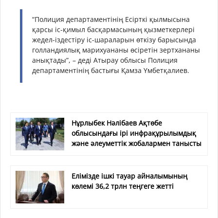
“Полиция департаментінің Есірткі қылмысына
қарсы іс-қимыл басқармасының қызметкерлері
жедел-іздестіру іс-шараларын өткізу барысында
голландиялық марихуананы өсіретін зертхананы
анықтады”, – деді Атырау облысы Полиция
департаментінің бастығы Қамза Үмбетқалиев.
Нұрлыбек Нәлібаев Ақтөбе
облысындағы ірі инфрақұрылымдық
және әлеуметтік жобалармен танысты
Елімізде ішкі тауар айналымының
көлемі 36,2 трлн теңгеге жетті