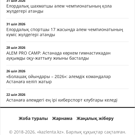
31 шіл 2026
Елордалық шахматшы әлем чемпионатының қола
жүлдегері атанды
31 шіл 2026
Елордалық спортшы 17 жасында әлем чемпионатының
күміс жүлдегері атанды
28 шіл 2026
ALEM PRO CAMP: Астанада көркем гимнастикадан
ауқымды оқу-жаттығу жиыны басталды
26 шіл 2026
«Болашақ ойындары – 2026»: әлемдік командалар
Астанаға келіп жатыр
22 шіл 2026
Астанаға әлемдегі ең ірі киберспорт клубтары келеді
Жоба туралы
Жарнама
Жаңалық жіберу
© 2018-2026, «kazlenta.kz». Барлық құқықтар сақталған.