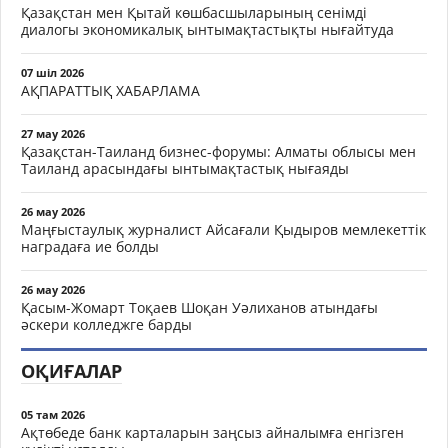
Қазақстан мен Қытай көшбасшыларының сенімді
диалогы экономикалық ынтымақтастықты нығайтуда
07 шіл 2026
АҚПАРАТТЫҚ ХАБАРЛАМА
27 мау 2026
Қазақстан-Таиланд бизнес-форумы: Алматы облысы мен
Таиланд арасындағы ынтымақтастық нығаяды
26 мау 2026
Маңғыстаулық журналист Айсағали Қыдыров мемлекеттік
наградаға ие болды
26 мау 2026
Қасым-Жомарт Тоқаев Шоқан Уәлиханов атындағы
әскери колледжге барды
ОҚИҒАЛАР
05 там 2026
Ақтөбеде банк карталарын заңсыз айналымға енгізген