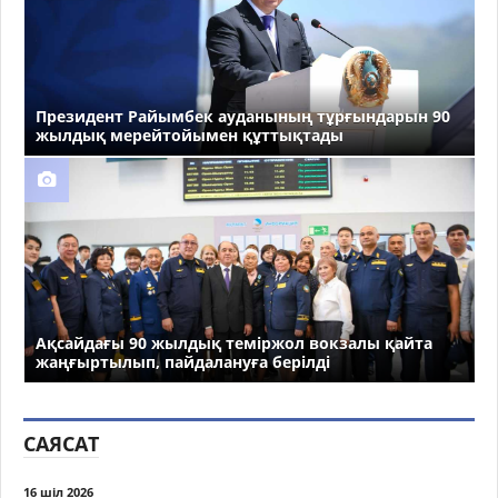
Президент Райымбек ауданының тұрғындарын 90
жылдық мерейтойымен құттықтады
Ақсайдағы 90 жылдық теміржол вокзалы қайта
жаңғыртылып, пайдалануға берілді
САЯСАТ
16 шіл 2026