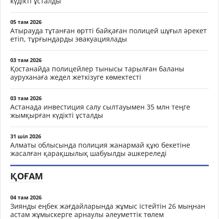
күдікті ұсталды
05 там 2026
Атырауда тұтанған өртті байқаған полицей шұғыл әрекет
етіп, тұрғындарды эвакуациялады
03 там 2026
Қостанайда полицейлер тынысы тарылған баланы
ауруханаға жедел жеткізуге көмектесті
03 там 2026
Астанада инвестиция салу сылтауымен 35 млн теңге
жымқырған күдікті ұсталды
31 шіл 2026
Алматы облысында полиция жанармай құю бекетіне
жасалған қарақшылық шабуылды әшкереледі
ҚОҒАМ
04 там 2026
Зиянды еңбек жағдайларында жұмыс істейтін 26 мыңнан
астам жұмыскерге арнаулы әлеуметтік төлем