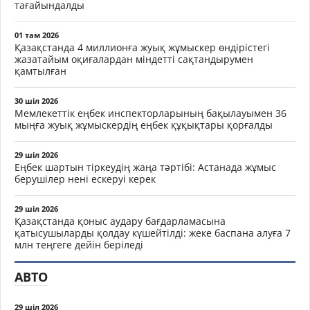
тағайындалды
01 там 2026
Қазақстанда 4 миллионға жуық жұмыскер өндірістегі
жазатайым оқиғалардан міндетті сақтандырумен
қамтылған
30 шіл 2026
Мемлекеттік еңбек инспекторларының бақылауымен 36
мыңға жуық жұмыскердің еңбек құқықтары қорғалды
29 шіл 2026
Еңбек шартын тіркеудің жаңа тәртібі: Астанада жұмыс
берушілер нені ескеруі керек
29 шіл 2026
Қазақстанда қоныс аудару бағдарламасына
қатысушыларды қолдау күшейтілді: жеке баспана алуға 7
млн теңгеге дейін беріледі
АВТО
29 шіл 2026