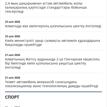
2,4 мың шақырымнан астам автомобиль жолы
халықаралық қауіпсіздік стандарттары бойынша
тексеріледі
23 шіл 2026
Алматыда жүк көліктерінің қозғалысына шектеу енгізіледі
23 шіл 2026
Көлік министрлігі ауыр салмақты автокөлік құралдарына
бақылауды күшейтуде
21 шіл 2026
Алматының Жетісу ауданында 2-ші Гончарная көшесінің
бір бөлігінде көлік қозғалысына уақытша шектеу
енгізіледі
21 шіл 2026
Үкімет автомобиль өнеркәсібі саласындағы
локализациялау және технологиялық дамуды күшейтеді
СПОРТ