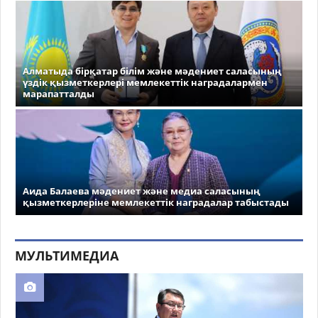
Алматыда бірқатар білім және мәдениет саласының
үздік қызметкерлері мемлекеттік наградалармен
марапатталды
Аида Балаева мәдениет және медиа саласының
қызметкерлеріне мемлекеттік наградалар табыстады
МУЛЬТИМЕДИА