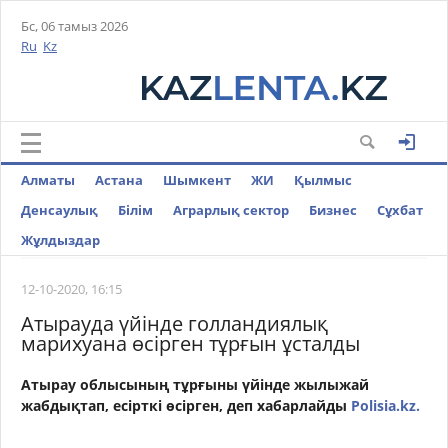
Бс, 06 тамыз 2026
Ru
Kz
Алматы
Астана
Шымкент
ЖИ
Қылмыс
Денсаулық
Білім
Аграрлық сектор
Бизнес
Cұхбат
Жұлдыздар
12-10-2020, 16:15
Атырауда үйінде голландиялық
марихуана өсірген тұрғын ұсталды
Атырау облысының тұрғыны үйінде жылыжай
жабдықтап, есірткі өсірген, деп хабарлайды
Polisia.kz.