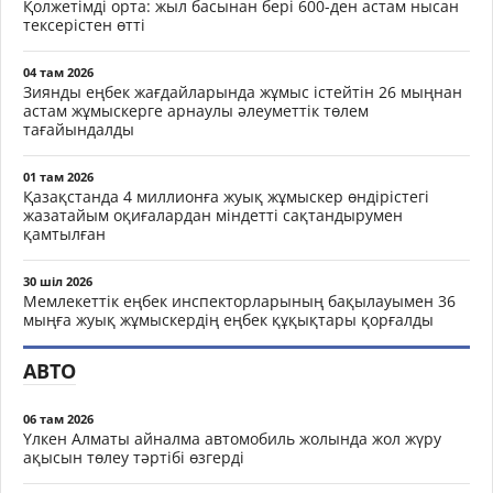
Қолжетімді орта: жыл басынан бері 600-ден астам нысан
тексерістен өтті
04 там 2026
Зиянды еңбек жағдайларында жұмыс істейтін 26 мыңнан
астам жұмыскерге арнаулы әлеуметтік төлем
тағайындалды
01 там 2026
Қазақстанда 4 миллионға жуық жұмыскер өндірістегі
жазатайым оқиғалардан міндетті сақтандырумен
қамтылған
30 шіл 2026
Мемлекеттік еңбек инспекторларының бақылауымен 36
мыңға жуық жұмыскердің еңбек құқықтары қорғалды
АВТО
06 там 2026
Үлкен Алматы айналма автомобиль жолында жол жүру
ақысын төлеу тәртібі өзгерді