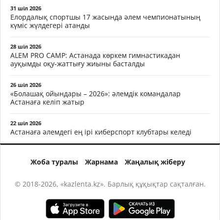
31 шіл 2026
Елордалық спортшы 17 жасында әлем чемпионатының
күміс жүлдегері атанды
28 шіл 2026
ALEM PRO CAMP: Астанада көркем гимнастикадан
ауқымды оқу-жаттығу жиыны басталды
26 шіл 2026
«Болашақ ойындары – 2026»: әлемдік командалар
Астанаға келіп жатыр
22 шіл 2026
Астанаға әлемдегі ең ірі киберспорт клубтары келеді
Жоба туралы
Жарнама
Жаңалық жіберу
© 2018-2026, «kazlenta.kz». Барлық құқықтар сақталған.