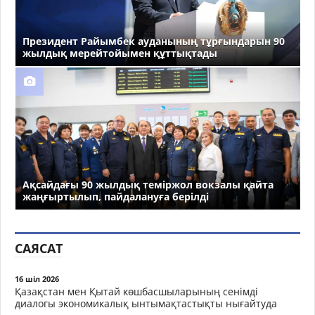
Президент Райымбек ауданының тұрғындарын 90
жылдық мерейтойымен құттықтады
Ақсайдағы 90 жылдық теміржол вокзалы қайта
жаңғыртылып, пайдалануға берілді
САЯСАТ
16 шіл 2026
Қазақстан мен Қытай көшбасшыларының сенімді
диалогы экономикалық ынтымақтастықты нығайтуда