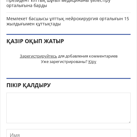
Президент Ұлттық шұғыл медицинаны үйлестіру
орталығына барды
Мемлекет басшысы ұлттық нейрохирургия орталығын 15
жылдығымен құттықтады
ҚАЗІР ОҚЫП ЖАТЫР
Зарегистрируйтесь
для добавления комментариев
Уже зарегистрированы?
Кіру
ПІКІР ҚАЛДЫРУ