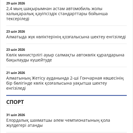
29 шіл 2026
2,4 мың шақырымнан астам автомобиль жолы
халықаралық қауіпсіздік стандарттары бойынша
тексеріледі
23 шіл 2026
Алматыда жүк көліктерінің қозғалысына шектеу енгізіледі
23 шіл 2026
Көлік министрлігі ауыр салмақты автокөлік құралдарына
бақылауды күшейтуде
21 шіл 2026
Алматының Жетісу ауданында 2-ші Гончарная көшесінің
бір бөлігінде көлік қозғалысына уақытша шектеу
енгізіледі
СПОРТ
31 шіл 2026
Елордалық шахматшы әлем чемпионатының қола
жүлдегері атанды