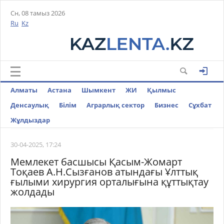
Сн, 08 тамыз 2026
Ru
Kz
Алматы
Астана
Шымкент
ЖИ
Қылмыс
Денсаулық
Білім
Аграрлық сектор
Бизнес
Cұхбат
Жұлдыздар
30-04-2025, 17:24
Мемлекет басшысы Қасым-Жомарт
Тоқаев А.Н.Сызғанов атындағы Ұлттық
ғылыми хирургия орталығына құттықтау
жолдады