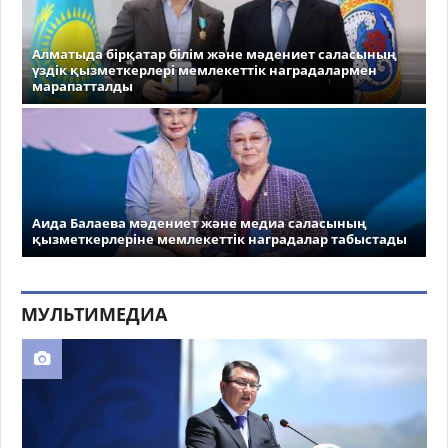
Алматыда бірқатар білім және мәдениет саласының
үздік қызметкерлері мемлекеттік наградалармен
марапатталды
Аида Балаева мәдениет және медиа саласының
қызметкерлеріне мемлекеттік наградалар табыстады
МУЛЬТИМЕДИА