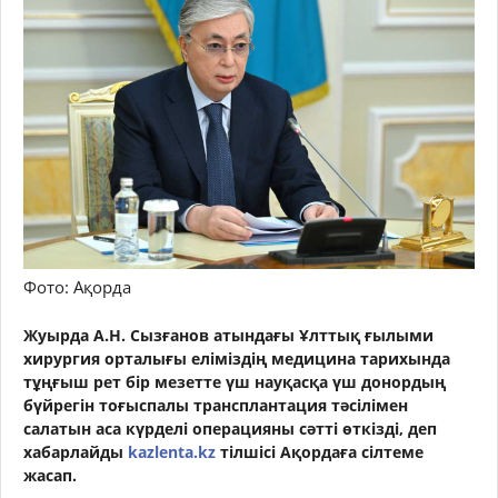
Фото: Ақорда
Жуырда А.Н. Сызғанов атындағы Ұлттық ғылыми
хирургия орталығы еліміздің медицина тарихында
тұңғыш рет бір мезетте үш науқасқа үш донордың
бүйрегін тоғыспалы трансплантация тәсілімен
салатын аса күрделі операцияны сәтті өткізді, деп
хабарлайды
kazlenta.kz
тілшісі Ақордаға сілтеме
жасап.