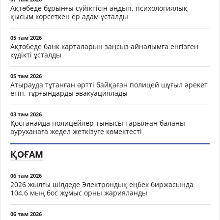
Ақтөбеде бұрынғы сүйіктісін аңдып, психологиялық
қысым көрсеткен ер адам ұсталды
05 там 2026
Ақтөбеде банк карталарын заңсыз айналымға енгізген
күдікті ұсталды
05 там 2026
Атырауда тұтанған өртті байқаған полицей шұғыл әрекет
етіп, тұрғындарды эвакуациялады
03 там 2026
Қостанайда полицейлер тынысы тарылған баланы
ауруханаға жедел жеткізуге көмектесті
ҚОҒАМ
06 там 2026
2026 жылғы шілдеде Электрондық еңбек биржасында
104,6 мың бос жұмыс орны жарияланды
06 там 2026