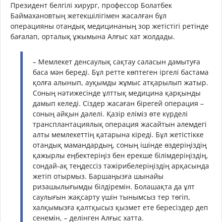
Президент белгілі хирург, профессор Болатбек
Баймахановтың жетекшілігімен жасалған бұл
операцияны отандық медицинаның зор жетістігі ретінде
бағалап, орталық ұжымына Алғыс хат жолдады.
– Мемлекет денсаулық сақтау саласын дамытуға
баса мән береді. Бұл ретте көптеген іргелі бастама
қолға алынып, ауқымды жұмыс атқарылып жатыр.
Соның нәтижесінде ұлттық медицина қарқынды
дамып келеді. Сіздер жасаған бірегей операция –
соның айқын дәлелі. Қазір еліміз өте күрделі
трансплантациялық операция жасайтын әлемдегі
алты мемлекеттің қатарына кіреді. Бұл жетістікке
отандық мамандардың, соның ішінде өздеріңіздің
қажырлы еңбектеріңіз бен ерекше білімдеріңіздің,
сондай-ақ теңдессіз тәжірибелеріңіздің арқасында
жетіп отырмыз. Баршаңызға шынайы
ризашылығымды білдіремін. Болашақта да ұлт
саулығын жақсарту үшін тынымсыз тер төгіп,
халқымызға қалтқысыз қызмет ете бересіздер деп
сенемін, – делінген Алғыс хатта.