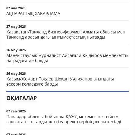
07 шіл 2026
АҚПАРАТТЫҚ ХАБАРЛАМА
27 мау 2026
Қазақстан-Таиланд бизнес-форумы: Алматы облысы мен
Таиланд арасындағы ынтымақтастық нығаяды
26 мау 2026
Маңғыстаулық журналист Айсағали Қыдыров мемлекеттік
наградаға ие болды
26 мау 2026
Қасым-Жомарт Тоқаев Шоқан Уәлиханов атындағы
әскери колледжге барды
ОҚИҒАЛАР
07 там 2026
Павлодар облысы бойынша ҚАЖД мекемесіне тыйым
салынған заттарды жеткізу әрекеттерінің жолы кесілді
07 там 2026