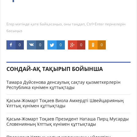
Егер мәтінде қате байқасаңыз, оны таңдап, Ctrl+Enter пернелерін
басыңыз
0
0
0
0
0
СОНДАЙ-АҚ ТАҚЫРЫП БОЙЫНША
Тамара Дүйсенова денсаулық сақтау қызметкерлерін
Республика күнімен құттықтады
Қасым-Жомарт Тоқаев Виола Амхердті Швейцарияның
Ұлттық күнімен құттықтады
Қасым-Жомарт Тоқаев Президент Наташа Пирц Мусарды
Словенияның Ұлттық күнімен құттықтады