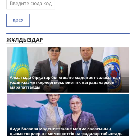
ҚОСУ
ЖҰЛДЫЗДАР
Алматыда бірқатар білім және мәдениет саласының
үздік қызметкерлері мемлекеттік наградалармен
марапатталды
Аида Балаева мәдениет және медиа саласының
қызметкерлеріне мемлекеттік наградалар табыстады