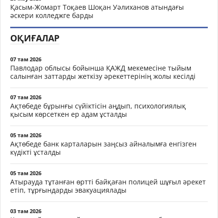
Қасым-Жомарт Тоқаев Шоқан Уәлиханов атындағы
әскери колледжге барды
ОҚИҒАЛАР
07 там 2026
Павлодар облысы бойынша ҚАЖД мекемесіне тыйым
салынған заттарды жеткізу әрекеттерінің жолы кесілді
07 там 2026
Ақтөбеде бұрынғы сүйіктісін аңдып, психологиялық
қысым көрсеткен ер адам ұсталды
05 там 2026
Ақтөбеде банк карталарын заңсыз айналымға енгізген
күдікті ұсталды
05 там 2026
Атырауда тұтанған өртті байқаған полицей шұғыл әрекет
етіп, тұрғындарды эвакуациялады
03 там 2026