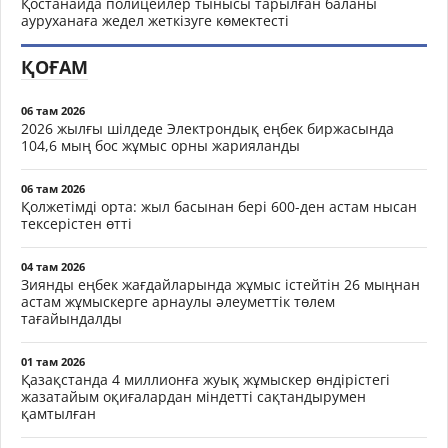
Қостанайда полицейлер тынысы тарылған баланы
ауруханаға жедел жеткізуге көмектесті
ҚОҒАМ
06 там 2026
2026 жылғы шілдеде Электрондық еңбек биржасында
104,6 мың бос жұмыс орны жарияланды
06 там 2026
Қолжетімді орта: жыл басынан бері 600-ден астам нысан
тексерістен өтті
04 там 2026
Зиянды еңбек жағдайларында жұмыс істейтін 26 мыңнан
астам жұмыскерге арнаулы әлеуметтік төлем
тағайындалды
01 там 2026
Қазақстанда 4 миллионға жуық жұмыскер өндірістегі
жазатайым оқиғалардан міндетті сақтандырумен
қамтылған