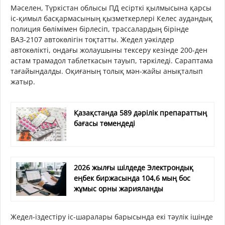
Мәселен, Түркістан облысы ПД есірткі қылмысына қарсы
іс-қимыл басқармасының қызметкерлері Келес аудандық
полиция бөлімімен бірлесіп, трассалардың бірінде
ВАЗ-2107 автокөлігін тоқтатты. Жедел уәкілдер
автокөлікті, ондағы жолаушыны тексеру кезінде 200-ден
астам трамадол таблеткасын тауып, тәркіледі. Сараптама
тағайындалды. Оқиғаның толық мән-жайы анықталып
жатыр.
Қазақстанда 589 дәрілік препараттың
бағасы төмендеді
2026 жылғы шілдеде Электрондық
еңбек биржасында 104,6 мың бос
жұмыс орны жарияланды
Жедел-іздестіру іс-шаралары барысында екі тәулік ішінде