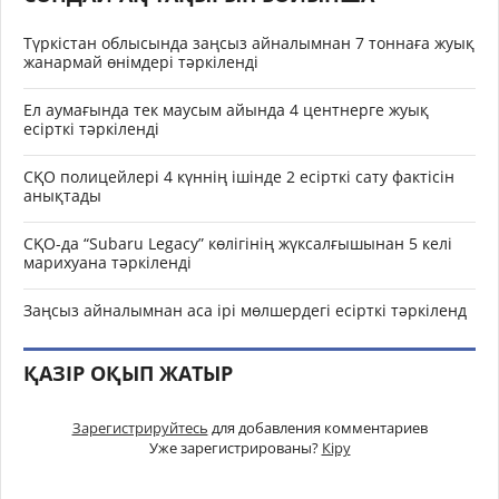
Түркістан облысында заңсыз айналымнан 7 тоннаға жуық
жанармай өнімдері тәркіленді
Ел аумағында тек маусым айында 4 центнерге жуық
есірткі тәркіленді
СҚО полицейлері 4 күннің ішінде 2 есірткі сату фактісін
анықтады
СҚО-да “Subaru Legacy” көлігінің жүксалғышынан 5 келі
марихуана тәркіленді
Заңсыз айналымнан аса ірі мөлшердегі есірткі тәркіленд
ҚАЗІР ОҚЫП ЖАТЫР
Зарегистрируйтесь
для добавления комментариев
Уже зарегистрированы?
Кіру