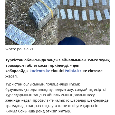
Фото: polisia.kz
Түркістан облысында заңсыз айналымнан 350-ге жуық
трамадол таблеткасы тәркіленді, – деп
хабарлайды
kazlenta.kz
тілшісі
Polisia.kz
-ке сілтеме
жасап.
Түркістан облысының полицейлері құқық
бұзушылықтарды анықтау, алдын алу, сондай-ақ есірткі
құралдарының заңсыз айналымының жолын кесу
жөнінде жедел-профилактикалық іс-шаралар шеңберінде
трамадолды заңсыз сақтауға және өткізуге қарсы іс-
қимыл бойынша рейд өткізіп жатыр.