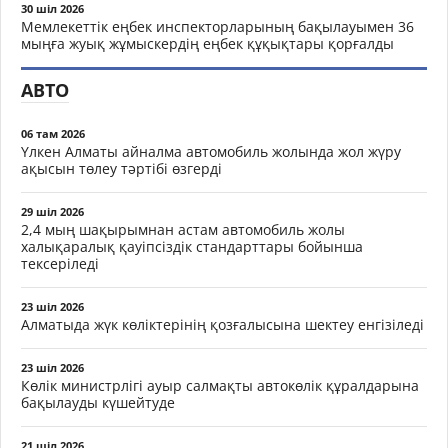
30 шіл 2026
Мемлекеттік еңбек инспекторларының бақылауымен 36
мыңға жуық жұмыскердің еңбек құқықтары қорғалды
АВТО
06 там 2026
Үлкен Алматы айналма автомобиль жолында жол жүру
ақысын төлеу тәртібі өзгерді
29 шіл 2026
2,4 мың шақырымнан астам автомобиль жолы
халықаралық қауіпсіздік стандарттары бойынша
тексеріледі
23 шіл 2026
Алматыда жүк көліктерінің қозғалысына шектеу енгізіледі
23 шіл 2026
Көлік министрлігі ауыр салмақты автокөлік құралдарына
бақылауды күшейтуде
21 шіл 2026