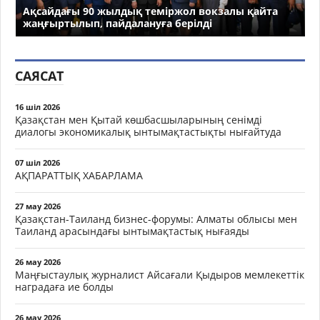
Ақсайдағы 90 жылдық теміржол вокзалы қайта
жаңғыртылып, пайдалануға берілді
САЯСАТ
16 шіл 2026
Қазақстан мен Қытай көшбасшыларының сенімді
диалогы экономикалық ынтымақтастықты нығайтуда
07 шіл 2026
АҚПАРАТТЫҚ ХАБАРЛАМА
27 мау 2026
Қазақстан-Таиланд бизнес-форумы: Алматы облысы мен
Таиланд арасындағы ынтымақтастық нығаяды
26 мау 2026
Маңғыстаулық журналист Айсағали Қыдыров мемлекеттік
наградаға ие болды
26 мау 2026