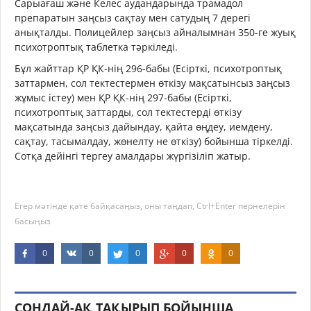
Сарыағаш және Келес аудандарында трамадол
препаратын заңсыз сақтау мен сатудың 7 дерегі
анықталды. Полицейлер заңсыз айналымнан 350-ге жуық
психотроптық таблетка тәркіледі.
Бұл жайттар ҚР ҚК-нің 296-бабы (Есірткі, психотроптық
заттармен, сол тектестермен өткізу мақсатынсыз заңсыз
жұмыс істеу) мен ҚР ҚК-нің 297-бабы (Есірткі,
психотроптық заттарды, сол тектестерді өткізу
мақсатында заңсыз дайындау, қайта өңдеу, иемдену,
сақтау, тасымалдау, жөнелту не өткізу) бойынша тіркелді.
Сотқа дейінгі тергеу амалдары жүргізіліп жатыр.
Егер мәтінде қате байқасаңыз, оны таңдап, Ctrl+Enter пернелерін
басыңыз
0
0
0
0
0
СОНДАЙ-АҚ ТАҚЫРЫП БОЙЫНША