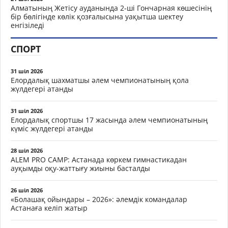
Алматының Жетісу ауданында 2-ші Гончарная көшесінің
бір бөлігінде көлік қозғалысына уақытша шектеу
енгізіледі
СПОРТ
31 шіл 2026
Елордалық шахматшы әлем чемпионатының қола
жүлдегері атанды
31 шіл 2026
Елордалық спортшы 17 жасында әлем чемпионатының
күміс жүлдегері атанды
28 шіл 2026
ALEM PRO CAMP: Астанада көркем гимнастикадан
ауқымды оқу-жаттығу жиыны басталды
26 шіл 2026
«Болашақ ойындары – 2026»: әлемдік командалар
Астанаға келіп жатыр