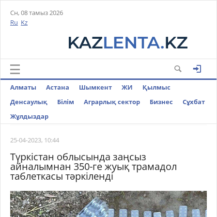
Сн, 08 тамыз 2026
Ru
Kz
Алматы
Астана
Шымкент
ЖИ
Қылмыс
Денсаулық
Білім
Аграрлық сектор
Бизнес
Cұхбат
Жұлдыздар
25-04-2023, 10:44
Түркістан облысында заңсыз
айналымнан 350-ге жуық трамадол
таблеткасы тәркіленді